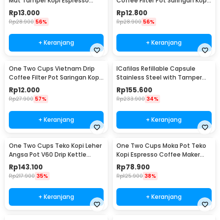
Mat Tamper Kopi Espresso
Coffee Filter Pot Saringan Kopi
Barista - 0310
124ml 7Q - LC1
Rp
13.000
Rp
12.800
Rp
28.900
56%
Rp
28.900
56%
+ Keranjang
+ Keranjang
One Two Cups Vietnam Drip
ICafilas Refillable Capsule
Coffee Filter Pot Saringan Kopi
Stainless Steel with Tamper
114ml 6Q - LC1
for Nespresso - F456
Rp
12.000
Rp
155.600
Rp
27.900
57%
Rp
233.900
34%
+ Keranjang
+ Keranjang
One Two Cups Teko Kopi Leher
One Two Cups Moka Pot Teko
Angsa Pot V60 Drip Kettle
Kopi Espresso Coffee Maker
960ml - RF-15
Stovetop 6 Cup 300ml - Z21
Rp
143.100
Rp
78.900
Rp
217.900
35%
Rp
125.900
38%
+ Keranjang
+ Keranjang