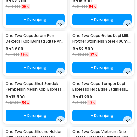
Rp
67.700
Rp
16.200
Rp
110.900
39%
Rp
34.900
54%
+ Keranjang
+ Keranjang
One Two Cups Jarum Pen
One Two Cups Gelas Kopi Milk
Dekorasi Kopi Barista Latte Art
Frother Stainless Steel 400ml -
Needle 13cm - F3F27
WZ0011
Rp
3.600
Rp
82.500
Rp
14.900
76%
Rp
130.900
37%
+ Keranjang
+ Keranjang
One Two Cups Sikat Sendok
One Two Cups Tamper Kopi
Pembersih Mesin Kopi Espresso
Espresso Flat Base Stainless
2in1 - 8809
Steel 51mm - SS51
Rp
12.900
Rp
41.200
Rp
28.900
56%
Rp
71.900
43%
+ Keranjang
+ Keranjang
One Two Cups Silicone Holder
One Two Cups Vietnam Drip