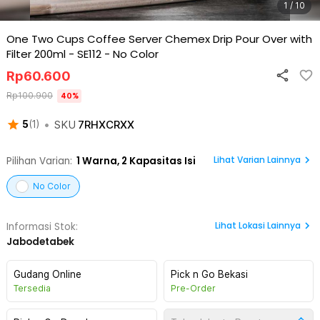
1 / 10
One Two Cups Coffee Server Chemex Drip Pour Over with
Filter 200ml - SE112
-
No Color
Rp
60.600
Rp
100.900
40
%
•
SKU
7RHXCRXX
5
(
1
)
Lihat Varian Lainnya
Pilihan Varian:
1
Warna,
2 Kapasitas Isi
No Color
Lihat
Lokasi Lainnya
Informasi Stok:
Jabodetabek
Gudang Online
Pick n Go Bekasi
Tersedia
Pre-Order