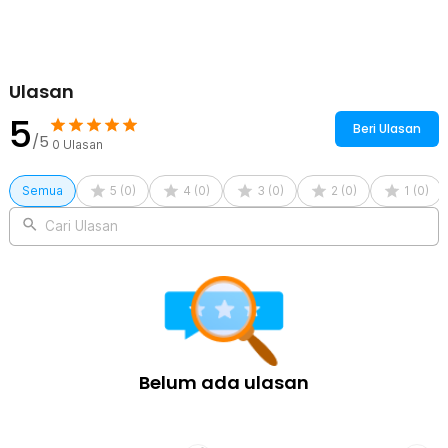
Ulasan
5
Beri Ulasan
/5
0
Ulasan
Semua
5
(
0
)
4
(
0
)
3
(
0
)
2
(
0
)
1
(
0
)
Cari Ulasan
Belum ada ulasan