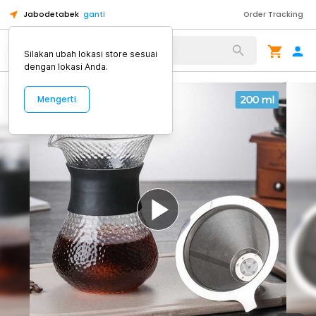
Jabodetabek
ganti
Order Tracking
Alat Kopi
Silakan ubah lokasi store sesuai
dengan lokasi Anda.
Mengerti