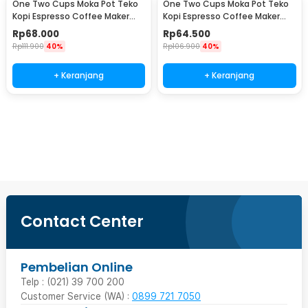
One Two Cups Moka Pot Teko
One Two Cups Moka Pot Teko
Kopi Espresso Coffee Maker
Kopi Espresso Coffee Maker
Stovetop 4 Cup 200ml - Z21
Stovetop 2 Cup 100ml - Z21
Rp
68.000
Rp
64.500
Rp
111.900
40%
Rp
106.900
40%
+ Keranjang
+ Keranjang
Beli Sekarang
Contact Center
Pembelian Online
Telp : (021) 39 700 200
Customer Service (WA) :
0899 721 7050