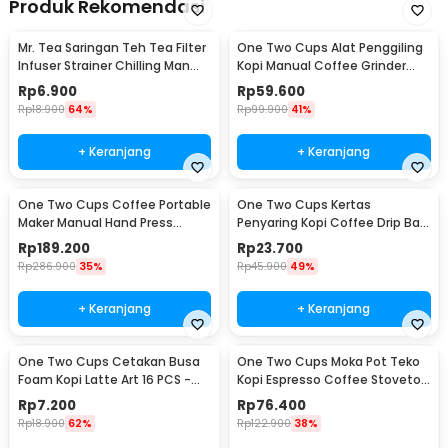
Produk Rekomendasi
Mr. Tea Saringan Teh Tea Filter
One Two Cups Alat Penggiling
Infuser Strainer Chilling Man
Kopi Manual Coffee Grinder
Silicon - MR03
Portable - WFCG9800
Rp
6.900
Rp
59.600
Rp
18.900
64%
Rp
99.900
41%
+ Keranjang
+ Keranjang
One Two Cups Coffee Portable
One Two Cups Kertas
Maker Manual Hand Press
Penyaring Kopi Coffee Drip Bag
Espresso 300ml - T35066
Paper Filter 50PCS - T111
Rp
189.200
Rp
23.700
Rp
286.900
35%
Rp
45.900
49%
+ Keranjang
+ Keranjang
One Two Cups Cetakan Busa
One Two Cups Moka Pot Teko
Foam Kopi Latte Art 16 PCS -
Kopi Espresso Coffee Stovetop
JJYE01
6 Cup 300ml - Z20
Rp
7.200
Rp
76.400
Rp
18.900
62%
Rp
122.900
38%