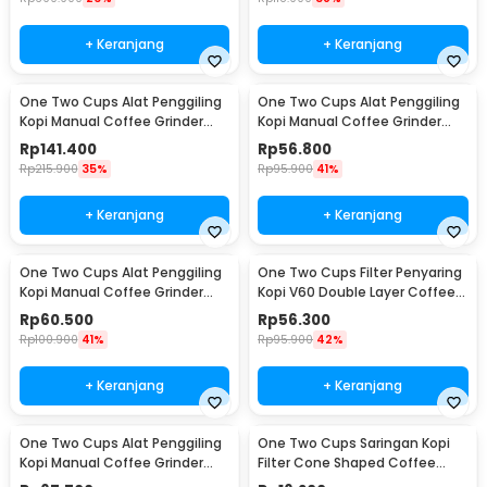
+ Keranjang
+ Keranjang
One Two Cups Alat Penggiling
One Two Cups Alat Penggiling
Kopi Manual Coffee Grinder
Kopi Manual Coffee Grinder
Wood 30g - CW85532
160ml - CF012
Rp
141.400
Rp
56.800
Rp
215.900
35%
Rp
95.900
41%
+ Keranjang
+ Keranjang
One Two Cups Alat Penggiling
One Two Cups Filter Penyaring
Kopi Manual Coffee Grinder
Kopi V60 Double Layer Coffee
Adjustable - RHNHA0176
Filter - FS-40S
Rp
60.500
Rp
56.300
Rp
100.900
41%
Rp
95.900
42%
+ Keranjang
+ Keranjang
One Two Cups Alat Penggiling
One Two Cups Saringan Kopi
Kopi Manual Coffee Grinder
Filter Cone Shaped Coffee
Adjustable - CF4146
Dripper 1 PCS - K741