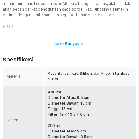
menampung hasil seduhan kopi. Meski dituangi air panas, alat ini tidak
akan pecah berkat penggunaan kaca borosilikat. Fungsinya semakin
optimal dengan tambahan filter kopi berbahan stainless steel.
Fitur
Tampung dengan Baik
Lebih Banyak
Coffee server chemex adalah salah satu alat penyeduhan kopi
dengan teknik pour over. Dirancang khusus dengan bentuk
menyerupai jam pasir, alat ini mampu mengalirkan sekaligus
Spesifikasi
menampung hasil seduhan dengan baik. Hasil seduhannya khas,
berkarakter kuat, beraroma pekat, serta memiliki keasaman
(acidity) dan rasa manis yang jelas.
Kaca Borosilikat, Silikon, dan Filter Stainless
Material
Steel
Lengkap dengan Filter
Untuk menyeduh kopi dengan metode pour over, Anda
membutuhkan filter kopi. Namun, tidak perlu bingung karena
400 ml:
pembelian coffee server chemex ini sudah termasuk filter. Filter
Diameter Atas: 9.5 cm
terbuat dari stainless steel sehingga dapat digunakan berulang kali.
Diameter Bawah: 10 cm
Tinggi: 15 cm
Material Tahan Panas
Filter: 12 x 10.3 x 6 cm
Anda dapat menuangkan air panas tanpa khawatir karena coffee
Dimensi
server chemex terbuat dari kaca borosilikat yang tahan panas.
200 ml:
Selain itu, material kaca memastikan hasil seduhan tetap murni
Diameter Atas: 9 cm
tanpa kontaminasi aroma atau bahan berbahaya.
Diameter Bawah: 8.5 cm