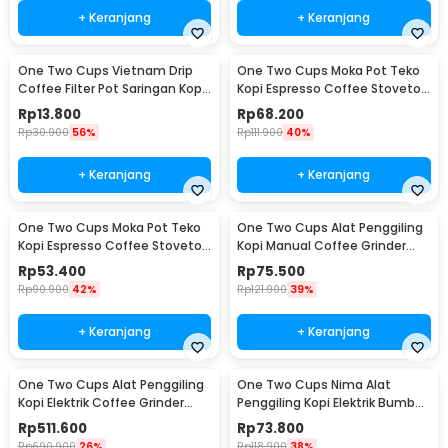
+ Keranjang
+ Keranjang
One Two Cups Vietnam Drip
One Two Cups Moka Pot Teko
Coffee Filter Pot Saringan Kopi
Kopi Espresso Coffee Stovetop
180ml 8Q - LC1
4 Cup 200ml - Z20
Rp
13.800
Rp
68.200
Rp
30.900
56%
Rp
111.900
40%
+ Keranjang
+ Keranjang
One Two Cups Moka Pot Teko
One Two Cups Alat Penggiling
Kopi Espresso Coffee Stovetop
Kopi Manual Coffee Grinder
2 Cup 100ml - Z20
Wood - 16290
Rp
53.400
Rp
75.500
Rp
90.900
42%
Rp
121.900
39%
+ Keranjang
+ Keranjang
One Two Cups Alat Penggiling
One Two Cups Nima Alat
Kopi Elektrik Coffee Grinder
Penggiling Kopi Elektrik Bumbu
Adjustable - 600N
Coffee Grinder - NM-8300
Rp
511.600
Rp
73.800
Rp
690.900
26%
Rp
118.900
38%