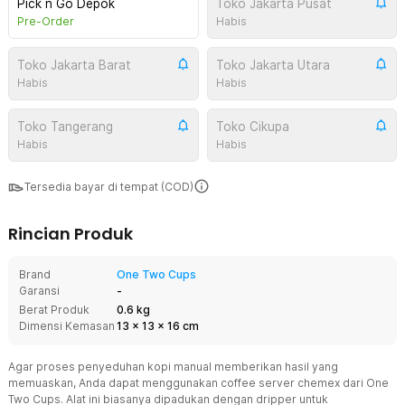
Pick n Go Depok
Toko Jakarta Pusat
Pre-Order
Habis
Toko Jakarta Barat
Toko Jakarta Utara
Habis
Habis
Toko Tangerang
Toko Cikupa
Habis
Habis
Tersedia bayar di tempat (COD)
Rincian Produk
Brand
One Two Cups
Garansi
-
Berat Produk
0.6 kg
Dimensi Kemasan
13
x
13
x
16
cm
Agar proses penyeduhan kopi manual memberikan hasil yang
memuaskan, Anda dapat menggunakan coffee server chemex dari One
Two Cups. Alat ini biasanya dipadukan dengan dripper untuk