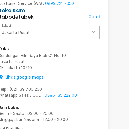
Customer Service (WA) :
0899 721 7050
Toko Kami
Jabodetabek
Ganti
Lokasi
Jakarta Pusat
Toko
Bendungan Hilir Raya Blok G1 No. 10
Jakarta Pusat
DKI Jakarta
10210
Lihat google maps
Telp
:
(021) 39 700 200
Whatsapp Sales / COD
:
0896 135 222 00
Jam buka:
Senin - Sabtu
:
09:00
-
20:00
Minggu/Libur Nasional
:
12:00
-
20:00
Idul Fitri
: libur