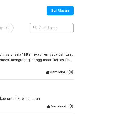
Beri Ulasan
1
(
0
)
Cari Ulasan
nya di sela² filter nya . Ternyata gak tuh ,
embari mengurangi penggunaan kertas filter
Membantu (
0
)
ukup untuk kopi seharian.
Membantu (
1
)