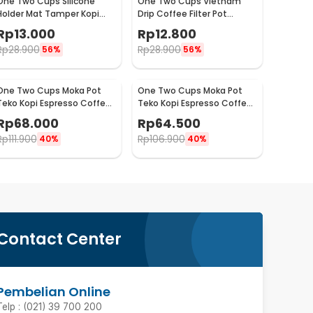
One Two Cups Silicone
One Two Cups Vietnam
Holder Mat Tamper Kopi
Drip Coffee Filter Pot
Espresso Barista - 0310
Saringan Kopi 124ml 7Q -
Rp
13.000
Rp
12.800
LC1
Rp
28.900
Rp
28.900
56%
56%
One Two Cups Moka Pot
One Two Cups Moka Pot
Teko Kopi Espresso Coffee
Teko Kopi Espresso Coffee
Maker Stovetop 4 Cup
Maker Stovetop 2 Cup
Rp
68.000
Rp
64.500
200ml - Z21
100ml - Z21
Rp
111.900
Rp
106.900
40%
40%
Contact Center
Pembelian Online
Telp : (021) 39 700 200