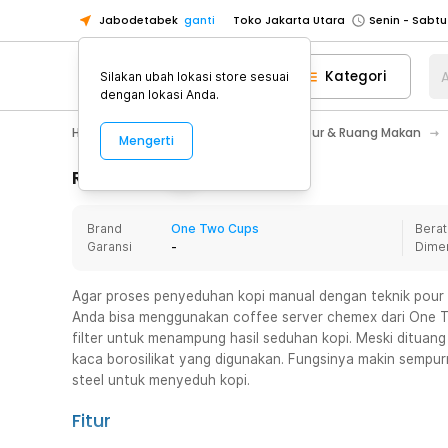
Jabodetabek
ganti
Toko Jakarta Utara
Toko Tangerang
Kategori
A
Silakan ubah lokasi store sesuai
Toko Cikupa
dengan lokasi Anda.
Pick n Go Jakarta Barat
Senin - J
Home Appliance
Perlengkapan Dapur & Ruang Makan
Mengerti
Pick n Go Bekasi
Senin - Jumat (08
Pick n Go Depok
Senin - Jumat (08
Rincian Produk
Toko Jakarta Pusat
Senin - Sabtu
Brand
One Two Cups
Berat
Toko Jakarta Barat
Senin - Sabtu
Garansi
-
Dime
Toko Jakarta Utara
Toko Tangerang
Agar proses penyeduhan kopi manual dengan teknik pour
Anda bisa menggunakan coffee server chemex dari One Tw
Toko Cikupa
filter untuk menampung hasil seduhan kopi. Meski dituang 
Pick n Go Jakarta Barat
Senin - J
kaca borosilikat yang digunakan. Fungsinya makin sempurn
steel untuk menyeduh kopi.
Pick n Go Bekasi
Senin - Jumat (08
Pick n Go Depok
Senin - Jumat (08
Fitur