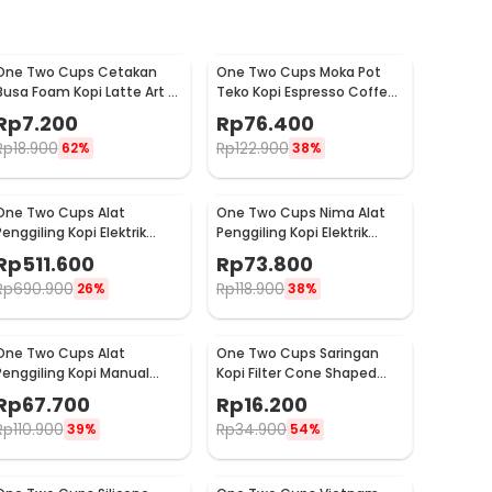
One Two Cups Cetakan
One Two Cups Moka Pot
Busa Foam Kopi Latte Art 16
Teko Kopi Espresso Coffee
PCS - JJYE01
Stovetop 6 Cup 300ml -
Rp
7.200
Rp
76.400
Z20
Rp
18.900
Rp
122.900
62%
38%
One Two Cups Alat
One Two Cups Nima Alat
Penggiling Kopi Elektrik
Penggiling Kopi Elektrik
Coffee Grinder Adjustable
Bumbu Coffee Grinder -
Rp
511.600
Rp
73.800
- 600N
NM-8300
Rp
690.900
Rp
118.900
26%
38%
One Two Cups Alat
One Two Cups Saringan
Penggiling Kopi Manual
Kopi Filter Cone Shaped
Coffee Grinder Adjustable
Coffee Dripper 1 PCS - K741
Rp
67.700
Rp
16.200
- CF4146
Rp
110.900
Rp
34.900
39%
54%