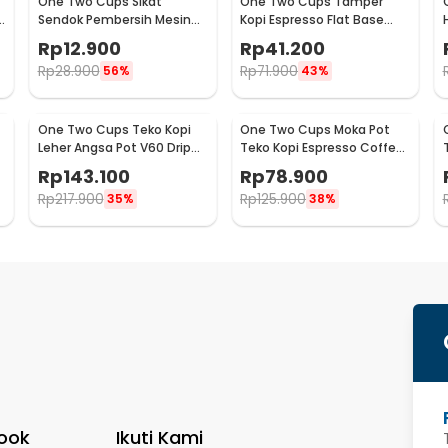
One Two Cups Sikat
One Two Cups Tamper
Sendok Pembersih Mesin
Kopi Espresso Flat Base
Kopi Espresso 2in1 - 8809
Stainless Steel 51mm -
Rp
12.900
Rp
41.200
SS51
Rp
28.900
Rp
71.900
56%
43%
One Two Cups Teko Kopi
One Two Cups Moka Pot
Leher Angsa Pot V60 Drip
Teko Kopi Espresso Coffee
Kettle 960ml - RF-15
Maker Stovetop 6 Cup
Rp
143.100
Rp
78.900
300ml - Z21
Rp
217.900
Rp
125.900
35%
38%
ook
Ikuti Kami