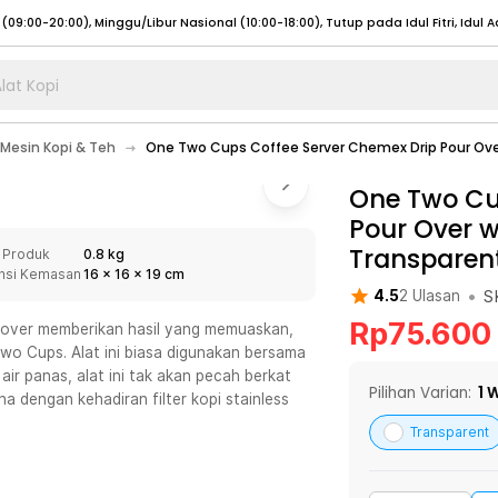
lat Kopi
umat (07:00 - 20:00), Sabtu - Minggu (08:00 - 20:00), Tutup pada Idul Fitri
Sele
Mesin Kopi & Teh
One Two Cups Coffee Server Chemex Drip Pour Over
:00 - 20:00), Sabtu - Minggu/ Libur Nasional (08:00 - 17:00)
Selengkapnya
:00 - 20:00), Sabtu - Minggu/ Libur Nasional (08:00 - 17:00)
One Two Cu
Selengkapnya
Pour Over w
 (09:00-20:00), Minggu/Libur Nasional (12:00-20:00), Tutup pada Idul Fitri
Sele
Transparen
 Produk
0.8 kg
 (09:00-20:00), Minggu/Libur Nasional (12:00-20:00), Tutup pada Idul Fitri
Sele
nsi Kemasan
16
x
16
x
19
cm
•
S
4.5
2
Ulasan
Rp
75.600
 over memberikan hasil yang memuaskan,
o Cups. Alat ini biasa digunakan bersama
air panas, alat ini tak akan pecah berkat
umat (07:00 - 20:00), Sabtu - Minggu (08:00 - 20:00), Tutup pada Idul Fitri
Sele
Pilihan Varian:
1
W
a dengan kehadiran filter kopi stainless
:00 - 20:00), Sabtu - Minggu/ Libur Nasional (08:00 - 17:00)
Selengkapnya
Transparent
:00 - 20:00), Sabtu - Minggu/ Libur Nasional (08:00 - 17:00)
Selengkapnya