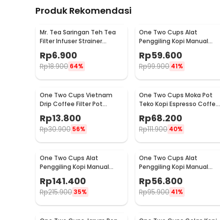
Produk Rekomendasi
Mr. Tea Saringan Teh Tea
One Two Cups Alat
Filter Infuser Strainer
Penggiling Kopi Manual
Chilling Man Silicon - MR03
Coffee Grinder Portable -
Rp
6.900
Rp
59.600
WFCG9800
Rp
18.900
Rp
99.900
64%
41%
One Two Cups Vietnam
One Two Cups Moka Pot
Drip Coffee Filter Pot
Teko Kopi Espresso Coffee
Saringan Kopi 180ml 8Q -
Stovetop 4 Cup 200ml -
Rp
13.800
Rp
68.200
LC1
Z20
Rp
30.900
Rp
111.900
56%
40%
One Two Cups Alat
One Two Cups Alat
Penggiling Kopi Manual
Penggiling Kopi Manual
Coffee Grinder Wood 30g -
Coffee Grinder 160ml -
Rp
141.400
Rp
56.800
CW85532
CF012
Rp
215.900
Rp
95.900
35%
41%