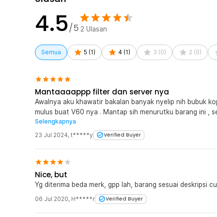
4.5
/5
2
Ulasan
Semua
5
(
1
)
4
(
1
)
3
(
0
)
2
(
0
)
Mantaaaappp filter dan server nya
Awalnya aku khawatir bakalan banyak nyelip nih bubuk kopi 
mulus buat V60 nya . Mantap sih menurutku barang ini , s
Selengkapnya
. Thanks Jaknot.
23 Jul 2024
,
t*****y
Verified Buyer
Nice, but
Yg diterima beda merk, gpp lah, barang sesuai deskripsi c
06 Jul 2020
,
H*****r
Verified Buyer