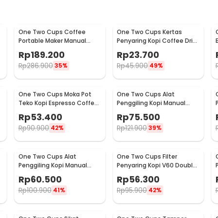
One Two Cups Coffee
One Two Cups Kertas
Portable Maker Manual
Penyaring Kopi Coffee Drip
Hand Press Espresso 300ml
Bag Paper Filter 50PCS -
Rp
189.200
Rp
23.700
- T35066
T111
Rp
286.900
Rp
45.900
35%
49%
One Two Cups Moka Pot
One Two Cups Alat
Teko Kopi Espresso Coffee
Penggiling Kopi Manual
Stovetop 2 Cup 100ml -
Coffee Grinder Wood -
Rp
53.400
Rp
75.500
Z20
16290
Rp
90.900
Rp
121.900
42%
39%
One Two Cups Alat
One Two Cups Filter
Penggiling Kopi Manual
Penyaring Kopi V60 Double
Coffee Grinder Adjustable
Layer Coffee Filter - FS-40S
Rp
60.500
Rp
56.300
- RHNHA0176
Rp
100.900
Rp
95.900
41%
42%