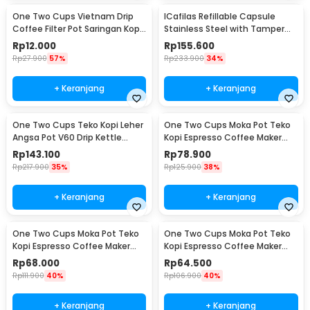
One Two Cups Vietnam Drip
ICafilas Refillable Capsule
Coffee Filter Pot Saringan Kopi
Stainless Steel with Tamper
114ml 6Q - LC1
for Nespresso - F456
Rp
12.000
Rp
155.600
Rp
27.900
57%
Rp
233.900
34%
+ Keranjang
+ Keranjang
One Two Cups Teko Kopi Leher
One Two Cups Moka Pot Teko
Angsa Pot V60 Drip Kettle
Kopi Espresso Coffee Maker
960ml - RF-15
Stovetop 6 Cup 300ml - Z21
Rp
143.100
Rp
78.900
Rp
217.900
35%
Rp
125.900
38%
+ Keranjang
+ Keranjang
One Two Cups Moka Pot Teko
One Two Cups Moka Pot Teko
Kopi Espresso Coffee Maker
Kopi Espresso Coffee Maker
Stovetop 4 Cup 200ml - Z21
Stovetop 2 Cup 100ml - Z21
Rp
68.000
Rp
64.500
Rp
111.900
40%
Rp
106.900
40%
+ Keranjang
+ Keranjang