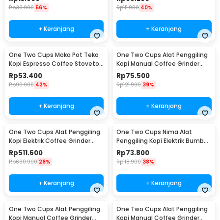
Rp
30.900
56%
Rp
111.900
40%
+ Keranjang
+ Keranjang
One Two Cups Moka Pot Teko
One Two Cups Alat Penggiling
Kopi Espresso Coffee Stovetop
Kopi Manual Coffee Grinder
2 Cup 100ml - Z20
Wood - 16290
Rp
53.400
Rp
75.500
Rp
90.900
42%
Rp
121.900
39%
+ Keranjang
+ Keranjang
One Two Cups Alat Penggiling
One Two Cups Nima Alat
Kopi Elektrik Coffee Grinder
Penggiling Kopi Elektrik Bumbu
Adjustable - 600N
Coffee Grinder - NM-8300
Rp
511.600
Rp
73.800
Rp
690.900
26%
Rp
118.900
38%
+ Keranjang
+ Keranjang
One Two Cups Alat Penggiling
One Two Cups Alat Penggiling
Kopi Manual Coffee Grinder
Kopi Manual Coffee Grinder