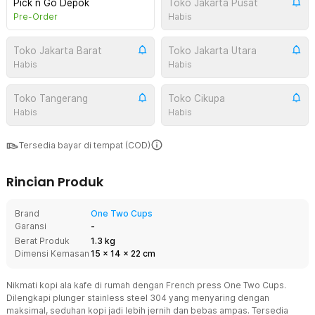
Pick n Go Depok
Toko Jakarta Pusat
Pre-Order
Habis
Toko Jakarta Barat
Toko Jakarta Utara
Habis
Habis
Toko Tangerang
Toko Cikupa
Habis
Habis
Tersedia bayar di tempat (COD)
Rincian Produk
Brand
One Two Cups
Garansi
-
Berat Produk
1.3 kg
Dimensi Kemasan
15
x
14
x
22
cm
Nikmati kopi ala kafe di rumah dengan French press One Two Cups.
Dilengkapi plunger stainless steel 304 yang menyaring dengan
maksimal, seduhan kopi jadi lebih jernih dan bebas ampas. Tersedia