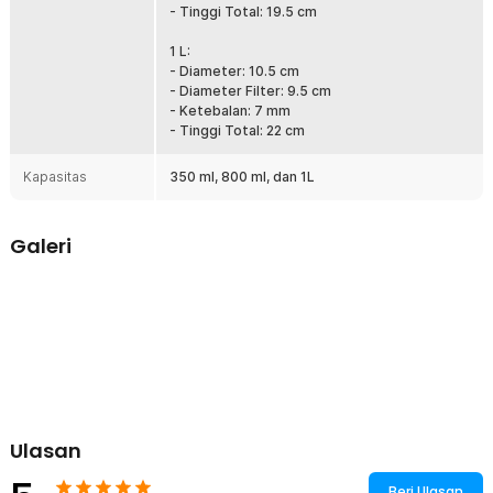
- Tinggi Total: 19.5 cm
berbagai momen minum kopi.
1 L:
Kelengkapan Produk
- Diameter: 10.5 cm
- Diameter Filter: 9.5 cm
Rincian yang Anda dapatkan untuk pembelian produk ini:
- Ketebalan: 7 mm
1 x One Two Cups French Press Coffee Maker Pot Plunger
- Tinggi Total: 22 cm
Stainless Steel - KG70
Kapasitas
350 ml, 800 ml, dan 1L
Galeri
Ulasan
Beri Ulasan