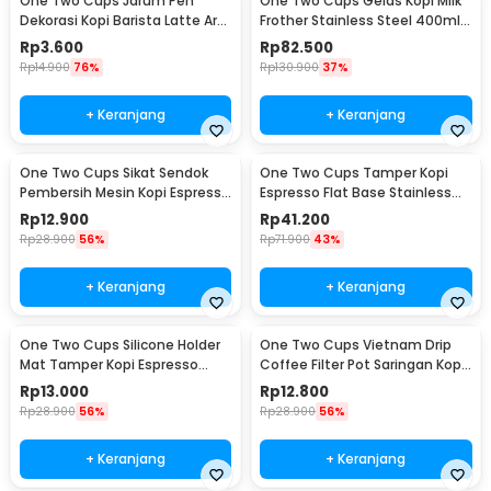
One Two Cups Jarum Pen
One Two Cups Gelas Kopi Milk
Dekorasi Kopi Barista Latte Art
Frother Stainless Steel 400ml -
Needle 13cm - F3F27
WZ0011
Rp
3.600
Rp
82.500
Rp
14.900
76%
Rp
130.900
37%
+ Keranjang
+ Keranjang
One Two Cups Sikat Sendok
One Two Cups Tamper Kopi
Pembersih Mesin Kopi Espresso
Espresso Flat Base Stainless
2in1 - 8809
Steel 51mm - SS51
Rp
12.900
Rp
41.200
Rp
28.900
56%
Rp
71.900
43%
+ Keranjang
+ Keranjang
One Two Cups Silicone Holder
One Two Cups Vietnam Drip
Mat Tamper Kopi Espresso
Coffee Filter Pot Saringan Kopi
Barista - 0310
124ml 7Q - LC1
Rp
13.000
Rp
12.800
Rp
28.900
56%
Rp
28.900
56%
+ Keranjang
+ Keranjang