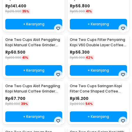
Wood 30g - CW85532
160ml - CF012
Rp
141.400
Rp
56.800
Rp
215.900
35%
Rp
95.900
41%
+ Keranjang
+ Keranjang
One Two Cups Alat Penggiling
One Two Cups Filter Penyaring
Kopi Manual Coffee Grinder
Kopi V60 Double Layer Coffee
Adjustable - RHNHA0176
Filter - FS-40S
Rp
60.500
Rp
56.300
Rp
100.900
41%
Rp
95.900
42%
+ Keranjang
+ Keranjang
One Two Cups Alat Penggiling
One Two Cups Saringan Kopi
Kopi Manual Coffee Grinder
Filter Cone Shaped Coffee
Adjustable - CF4146
Dripper 1 PCS - K741
Rp
67.700
Rp
16.200
Rp
110.900
39%
Rp
34.900
54%
+ Keranjang
+ Keranjang