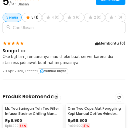
5
/5
1
Ulasan
Semua
5
(
1
)
4
(
0
)
3
(
0
)
2
(
0
)
1
(
0
)
Cari Ulasan
Membantu (
0
)
Sangat ok
Oke bgt lah , rencananya mau di pke buat server karena dia
stainless jadi awet buat nahan panasnya
23 Apr 2020
,
F*****i
Verified Buyer
Produk Rekomendasi
Mr. Tea Saringan Teh Tea Filter
One Two Cups Alat Penggiling
Infuser Strainer Chilling Man
Kopi Manual Coffee Grinder
Silicon - MR03
Portable - WFCG9800
Rp
6.900
Rp
59.600
Rp
18.900
64%
Rp
99.900
41%