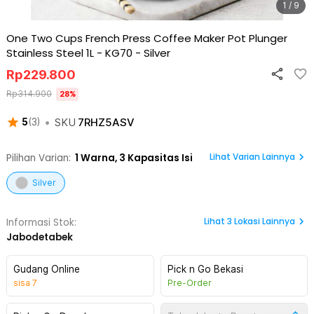
1 / 9
One Two Cups French Press Coffee Maker Pot Plunger
Stainless Steel 1L - KG70
-
Silver
Rp
229.800
Rp
314.900
28
%
•
SKU
7RHZ5ASV
5
(
3
)
Lihat Varian Lainnya
Pilihan Varian:
1
Warna,
3 Kapasitas Isi
Silver
Lihat
3
Lokasi Lainnya
Informasi Stok:
Jabodetabek
Gudang Online
Pick n Go Bekasi
sisa
7
Pre-Order