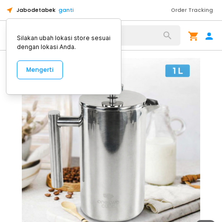
Jabodetabek
ganti
Order Tracking
Alat Kopi
Silakan ubah lokasi store sesuai
dengan lokasi Anda.
Mengerti