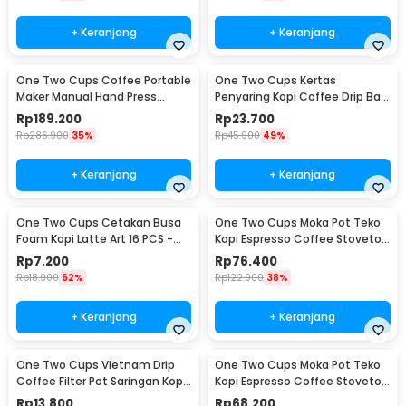
+ Keranjang
+ Keranjang
One Two Cups Coffee Portable
One Two Cups Kertas
Maker Manual Hand Press
Penyaring Kopi Coffee Drip Bag
Espresso 300ml - T35066
Paper Filter 50PCS - T111
Rp
189.200
Rp
23.700
Rp
286.900
35%
Rp
45.900
49%
+ Keranjang
+ Keranjang
One Two Cups Cetakan Busa
One Two Cups Moka Pot Teko
Foam Kopi Latte Art 16 PCS -
Kopi Espresso Coffee Stovetop
JJYE01
6 Cup 300ml - Z20
Rp
7.200
Rp
76.400
Rp
18.900
62%
Rp
122.900
38%
+ Keranjang
+ Keranjang
One Two Cups Vietnam Drip
One Two Cups Moka Pot Teko
Coffee Filter Pot Saringan Kopi
Kopi Espresso Coffee Stovetop
180ml 8Q - LC1
4 Cup 200ml - Z20
Rp
13.800
Rp
68.200