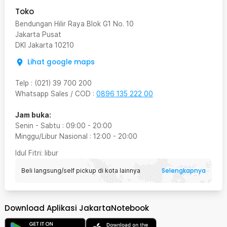
Toko
Bendungan Hilir Raya Blok G1 No. 10
Jakarta Pusat
DKI Jakarta
10210
Lihat google maps
Telp
:
(021) 39 700 200
Whatsapp Sales / COD
:
0896 135 222 00
Jam buka:
Senin - Sabtu
:
09:00
-
20:00
Minggu/Libur Nasional
:
12:00
-
20:00
Idul Fitri
: libur
Selengkapnya
Beli langsung/self pickup di kota lainnya
Download Aplikasi JakartaNotebook