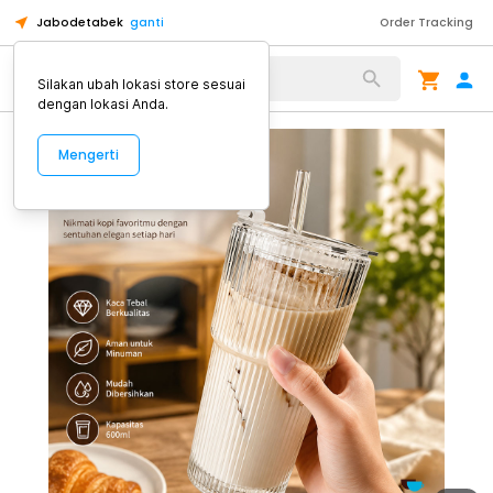
Jabodetabek
ganti
Order Tracking
Alat Kopi
Silakan ubah lokasi store sesuai
dengan lokasi Anda.
Mengerti