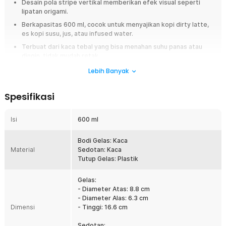
Desain pola stripe vertikal memberikan efek visual seperti
lipatan origami.
Berkapasitas 600 ml, cocok untuk menyajikan kopi dirty latte,
es kopi susu, jus, atau infused water.
Terbuat dari kaca tebal yang bisa menahan suhu panas atau
dingin, tidak mudah retak.
Dilengkapi sedotan sepanjang 20 cm dan tutup gelas, desain
Lebih Banyak
gelas modern dan estetik.
Spesifikasi
Overview
Sajikan minuman lebih stylish dengan gelas kaca aesthetic stripe glass
Isi
600 ml
600 ml dari OPT. Dilengkapi tutup dan sedotan, cocok untuk kopi dirty
latte, es kopi susu, teh, dan jus. Terbuat dari kaca tebal yang tahan panas
dan dingin.
Bodi Gelas: Kaca
Material
Sedotan: Kaca
Fitur
Tutup Gelas: Plastik
Desain Gelas yang Unik
Gelas:
Gelas kaca aesthetic ini memiliki pola stripe vertikal yang memberi
- Diameter Atas: 8.8 cm
efek visual seperti lipatan origami. Desainnya modern dan estetik,
- Diameter Alas: 6.3 cm
membuat sajian minuman terlihat lebih menarik. Cocok untuk konten
Dimensi
- Tinggi: 16.6 cm
foto, kafe rumahan, maupun hadiah.
Sedotan: