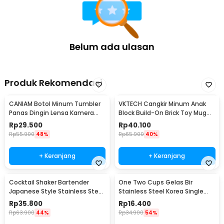
Rincian yang Anda dapatkan untuk pembelian produk ini:
1 x One Two Cups Gelas Kaca Aesthetic Kopi Dirty Latte with Lid
600ml - OP01
1 x Tutup Gelas
1 x Sedotan
Belum ada ulasan
Produk Rekomendasi
CANIAM Botol Minum Tumbler
VKTECH Cangkir Minum Anak
Panas Dingin Lensa Kamera
Block Build-On Brick Toy Mug
24-105mm 400ml
350ml - 936SN
Rp
29.500
Rp
40.100
Rp
55.900
48%
Rp
65.900
40%
+ Keranjang
+ Keranjang
Cocktail Shaker Bartender
One Two Cups Gelas Bir
Japanese Style Stainless Steel
Stainless Steel Korea Single
200ml
Wall Glass 180ml - J070
Rp
35.800
Rp
16.400
Rp
63.900
44%
Rp
34.900
54%