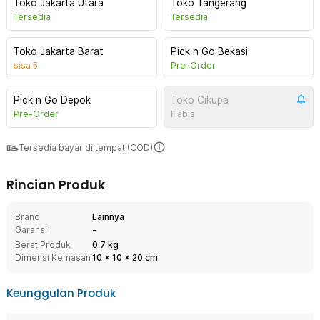
Toko Jakarta Utara
Toko Tangerang
Tersedia
Tersedia
Toko Jakarta Barat
Pick n Go Bekasi
sisa
5
Pre-Order
Pick n Go Depok
Toko Cikupa
Pre-Order
Habis
Tersedia bayar di tempat (COD)
Rincian Produk
Brand
Lainnya
Garansi
-
Berat Produk
0.7 kg
Dimensi Kemasan
10
x
10
x
20
cm
Keunggulan Produk