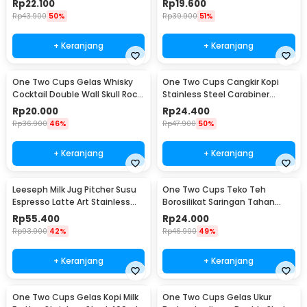
Rp
22.100
Rp
19.600
Rp
43.900
50%
Rp
39.900
51%
+ Keranjang
+ Keranjang
One Two Cups Gelas Whisky
One Two Cups Cangkir Kopi
Cocktail Double Wall Skull Rock
Stainless Steel Carabiner
Glass 150ml - SG-02
Camping Cup 220ml - C125
Rp
20.000
Rp
24.400
Rp
36.900
46%
Rp
47.900
50%
+ Keranjang
+ Keranjang
Leeseph Milk Jug Pitcher Susu
One Two Cups Teko Teh
Espresso Latte Art Stainless
Borosilikat Saringan Tahan
Steel 600ml - L-2016
Panas Teapot 500ml - TP-757
Rp
55.400
Rp
24.000
Rp
93.900
42%
Rp
46.900
49%
+ Keranjang
+ Keranjang
One Two Cups Gelas Kopi Milk
One Two Cups Gelas Ukur