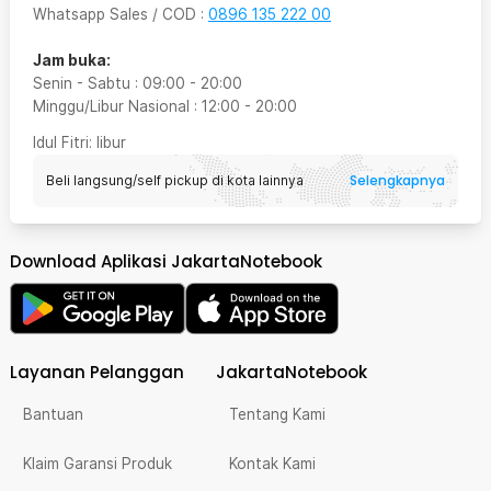
Whatsapp Sales / COD
:
0896 135 222 00
Jam buka:
Senin - Sabtu
:
09:00
-
20:00
Minggu/Libur Nasional
:
12:00
-
20:00
Idul Fitri
: libur
Selengkapnya
Beli langsung/self pickup di kota lainnya
Download Aplikasi JakartaNotebook
Layanan Pelanggan
JakartaNotebook
Bantuan
Tentang Kami
Klaim Garansi Produk
Kontak Kami