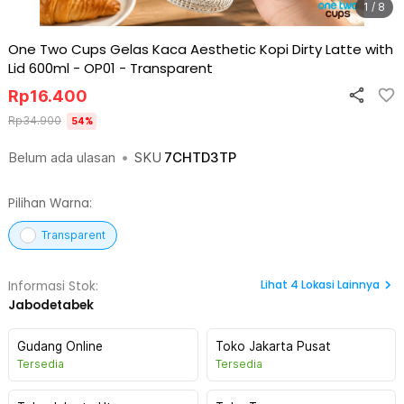
1 / 8
One Two Cups Gelas Kaca Aesthetic Kopi Dirty Latte with
Lid 600ml - OP01
-
Transparent
Rp
16.400
Rp
34.900
54
%
Belum ada ulasan
•
SKU
7CHTD3TP
Pilihan Warna:
Transparent
Lihat
4
Lokasi Lainnya
Informasi Stok:
Jabodetabek
Gudang Online
Toko Jakarta Pusat
Tersedia
Tersedia