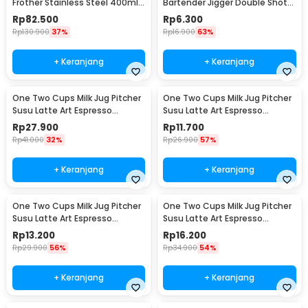
Frother Stainless Steel 400ml -
Bartender Jigger Double Shot
WZ0011
15ml and 30ml - LE2
Rp
82.500
Rp
6.300
Rp
130.900
37%
Rp
16.900
63%
+ Keranjang
+ Keranjang
One Two Cups Milk Jug Pitcher
One Two Cups Milk Jug Pitcher
Susu Latte Art Espresso
Susu Latte Art Espresso
Stainless Steel 200ml - J068
Stainless Steel 1oz - S06HG
Rp
27.900
Rp
11.700
Rp
41.000
32%
Rp
26.900
57%
+ Keranjang
+ Keranjang
One Two Cups Milk Jug Pitcher
One Two Cups Milk Jug Pitcher
Susu Latte Art Espresso
Susu Latte Art Espresso
Stainless Steel 1.5oz - S06HG
Stainless Steel 3oz - S06HG
Rp
13.200
Rp
16.200
Rp
29.900
56%
Rp
34.900
54%
+ Keranjang
+ Keranjang