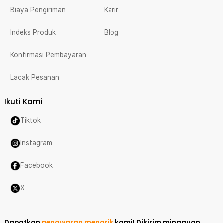
Biaya Pengiriman
Karir
Indeks Produk
Blog
Konfirmasi Pembayaran
Lacak Pesanan
Ikuti Kami
Tiktok
Instagram
Facebook
X
Dapatkan
penawaran menarik
kami!
Dikirim mingguan