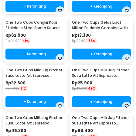
+ Keranjang
+ Keranjang
One Two Cups Cangkir Kopi
One Two Cups Gelas Lipat
Stainless Steel Spoon Saucer
Silikon Foldable Camping with
Cup 120ml - 201
Strap 200ml - F120
Rp
62.900
Rp
13.300
Rp
104.900
41%
Rp
29.900
56%
+ Keranjang
+ Keranjang
One Two Cups Milk Jug Pitcher
One Two Cups Milk Jug Pitcher
Susu Latte Art Espresso
Susu Latte Art Espresso
Stainless Steel 350ml - J068
Stainless Steel 150ml - J068
Rp
32.600
Rp
25.900
Rp
41.000
21%
Rp
49.900
49%
+ Keranjang
+ Keranjang
One Two Cups Milk Jug Pitcher
One Two Cups Milk Jug Pitcher
Susu Latte Art Espresso
Susu Latte Art Espresso
Stainless Steel 600ml - J068
Stainless Steel 900ml - J068
Rp
45.300
Rp
58.400