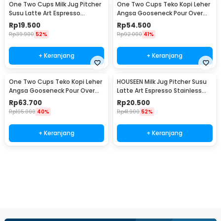
One Two Cups Milk Jug Pitcher
One Two Cups Teko Kopi Leher
Susu Latte Art Espresso
Angsa Gooseneck Pour Over
Stainless Steel 5oz - S06HG
Drip Kettle 250ml - AA049
Rp
19.500
Rp
54.500
Rp
39.900
52%
Rp
92.000
41%
+ Keranjang
+ Keranjang
One Two Cups Teko Kopi Leher
HOUSEEN Milk Jug Pitcher Susu
Angsa Gooseneck Pour Over
Latte Art Espresso Stainless
Drip Kettle 350ml - AA049
Steel 55ml - DL060
Rp
63.700
Rp
20.500
Rp
105.000
40%
Rp
41.900
52%
+ Keranjang
+ Keranjang
Beli Sekarang