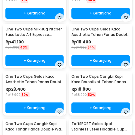
Rp
57.000
21%
Rp
88.000
34%
+ Keranjang
+ Keranjang
One Two Cups Milk Jug Pitcher
One Two Cups Gelas Kaca
Susu Latte Art Espresso
Aesthetic Tahan Panas Double
Stainless Steel 350ml - 10084
Wall Glass 250ml - PLY1704
Rp
41.100
Rp
16.400
Rp
71.900
43%
Rp
34.900
54%
+ Keranjang
+ Keranjang
One Two Cups Gelas Kaca
One Two Cups Cangkir Kopi
Aesthetic Tahan Panas Double
Kaca Borosilikat Tahan Panas
Wall Glass 433ml - PLY1704
Double Wall Cup 160ml
Rp
23.400
Rp
18.800
Rp
45.900
50%
Rp
38.900
52%
+ Keranjang
+ Keranjang
One Two Cups Cangkir Kopi
TaffSPORT Gelas Lipat
Kaca Tahan Panas Double Wall
Stainless Steel Foldable Cup
Cup 180ml - DOME240
Carabiner 240ml - F180