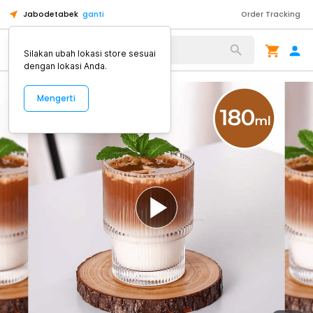
Jabodetabek
ganti
Order Tracking
Alat Kopi
Silakan ubah lokasi store sesuai
dengan lokasi Anda.
Mengerti