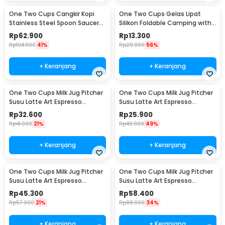
One Two Cups Cangkir Kopi
One Two Cups Gelas Lipat
Stainless Steel Spoon Saucer
Silikon Foldable Camping with
Cup 120ml - 201
Strap 200ml - F120
Rp
62.900
Rp
13.300
Rp
104.900
41%
Rp
29.900
56%
+ Keranjang
+ Keranjang
One Two Cups Milk Jug Pitcher
One Two Cups Milk Jug Pitcher
Susu Latte Art Espresso
Susu Latte Art Espresso
Stainless Steel 350ml - J068
Stainless Steel 150ml - J068
Rp
32.600
Rp
25.900
Rp
41.000
21%
Rp
49.900
49%
+ Keranjang
+ Keranjang
One Two Cups Milk Jug Pitcher
One Two Cups Milk Jug Pitcher
Susu Latte Art Espresso
Susu Latte Art Espresso
Stainless Steel 600ml - J068
Stainless Steel 900ml - J068
Rp
45.300
Rp
58.400
Rp
57.000
21%
Rp
88.000
34%
+ Keranjang
+ Keranjang