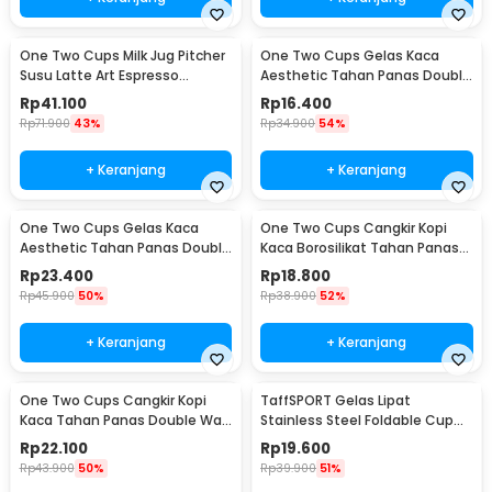
One Two Cups Milk Jug Pitcher
One Two Cups Gelas Kaca
Susu Latte Art Espresso
Aesthetic Tahan Panas Double
Stainless Steel 350ml - 10084
Wall Glass 250ml - PLY1704
Rp
41.100
Rp
16.400
Rp
71.900
43%
Rp
34.900
54%
+ Keranjang
+ Keranjang
One Two Cups Gelas Kaca
One Two Cups Cangkir Kopi
Aesthetic Tahan Panas Double
Kaca Borosilikat Tahan Panas
Wall Glass 433ml - PLY1704
Double Wall Cup 160ml
Rp
23.400
Rp
18.800
Rp
45.900
50%
Rp
38.900
52%
+ Keranjang
+ Keranjang
One Two Cups Cangkir Kopi
TaffSPORT Gelas Lipat
Kaca Tahan Panas Double Wall
Stainless Steel Foldable Cup
Cup 180ml - DOME240
Carabiner 240ml - F180
Rp
22.100
Rp
19.600
Rp
43.900
50%
Rp
39.900
51%