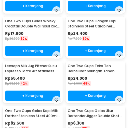
+ Keranjang
+ Keranjang
One Two Cups Gelas Whisky
One Two Cups Cangkir Kopi
Cocktail Double Wall Skull Rock
Stainless Steel Carabiner
Glass 150ml - SG-02
Camping Cup 220ml - C125
Rp
17.800
Rp
24.400
Rp
36.900
52%
Rp
47.900
50%
+ Keranjang
+ Keranjang
Leeseph Milk Jug Pitcher Susu
One Two Cups Teko Teh
Espresso Latte Art Stainless
Borosilikat Saringan Tahan
Steel 600ml - L-2016
Panas Teapot 500ml - TP-757
Rp
55.400
Rp
24.000
Rp
93.900
42%
Rp
46.900
49%
+ Keranjang
+ Keranjang
One Two Cups Gelas Kopi Milk
One Two Cups Gelas Ukur
Frother Stainless Steel 400ml -
Bartender Jigger Double Shot
WZ0011
15ml and 30ml - LE2
Rp
82.500
Rp
6.300