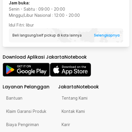
Jam buka:
Senin - Sabtu
:
09:00
-
20:00
Minggu/Libur Nasional
:
12:00
-
20:00
Idul Fitri
: libur
Selengkapnya
Beli langsung/self pickup di kota lainnya
Download Aplikasi JakartaNotebook
Layanan Pelanggan
JakartaNotebook
Bantuan
Tentang Kami
Klaim Garansi Produk
Kontak Kami
Biaya Pengiriman
Karir