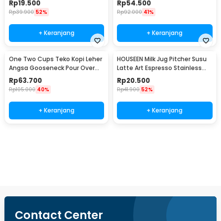
Rp
19.500
Rp
54.500
Rp
39.900
52%
Rp
92.000
41%
+ Keranjang
+ Keranjang
One Two Cups Teko Kopi Leher
HOUSEEN Milk Jug Pitcher Susu
Angsa Gooseneck Pour Over
Latte Art Espresso Stainless
Drip Kettle 350ml - AA049
Steel 55ml - DL060
Rp
63.700
Rp
20.500
Rp
105.000
40%
Rp
41.900
52%
+ Keranjang
+ Keranjang
Beli Sekarang
Contact Center