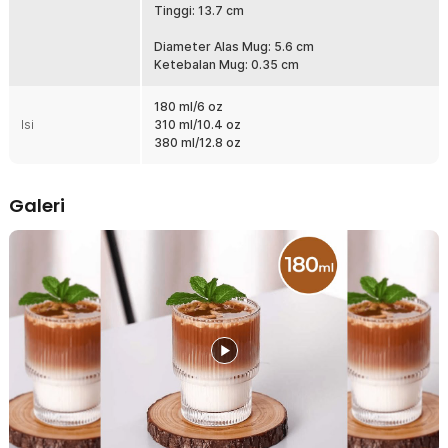
Tinggi: 13.7 cm
tampilan modern sekaligus unik saat digenggam. Sangat cocok
untuk Anda yang menyukai peralatan minum estetik dan berbeda
Diameter Alas Mug: 5.6 cm
dari gelas biasa.
Ketebalan Mug: 0.35 cm
Tampilan Minuman Lebih Menarik
Material kaca transparan membuat warna minuman terlihat lebih
180 ml/6 oz
cantik dan menggugah selera. Cocok digunakan untuk latte, kopi
Isi
310 ml/10.4 oz
susu, teh, hingga cocktail karena gradasi warna minuman terlihat
380 ml/12.8 oz
jelas. Sangat pas untuk kebutuhan home café, konten foto, maupun
sajian tamu.
Kaca Tebal Berkualitas dan Tahan Suhu
Galeri
Terbuat dari bahan kaca tebal berkualitas yang mampu menahan
suhu panas maupun dingin. Aman digunakan untuk menu panas
seperti kopi atau teh tanpa mudah retak. Materialnya juga kokoh
untuk penggunaan harian dalam jangka panjang.
Nyaman Digenggam dan Mudah Disusun
Bentuk gelas yang mengecil di bagian bawah membuatnya lebih
nyaman digenggam dan tidak mudah licin. Desainnya juga
memungkinkan gelas disusun dengan rapi seperti puzzle, sehingga
menghemat tempat penyimpanan. Fungsional sekaligus estetik
untuk dapur minimalis.
Pilihan Kapasitas Sesuai Kebutuhan
Tersedia dalam 3 pilihan kapasitas, mulai dari kecil hingga besar,