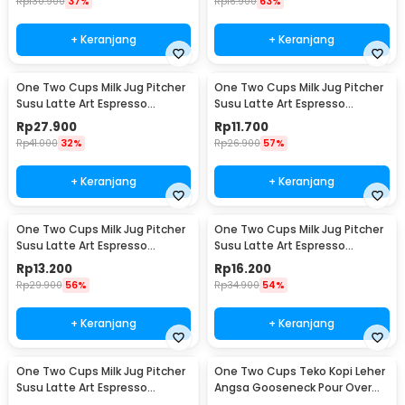
Rp
130.900
37%
Rp
16.900
63%
+ Keranjang
+ Keranjang
One Two Cups Milk Jug Pitcher
One Two Cups Milk Jug Pitcher
Susu Latte Art Espresso
Susu Latte Art Espresso
Stainless Steel 200ml - J068
Stainless Steel 1oz - S06HG
Rp
27.900
Rp
11.700
Rp
41.000
32%
Rp
26.900
57%
+ Keranjang
+ Keranjang
One Two Cups Milk Jug Pitcher
One Two Cups Milk Jug Pitcher
Susu Latte Art Espresso
Susu Latte Art Espresso
Stainless Steel 1.5oz - S06HG
Stainless Steel 3oz - S06HG
Rp
13.200
Rp
16.200
Rp
29.900
56%
Rp
34.900
54%
+ Keranjang
+ Keranjang
One Two Cups Milk Jug Pitcher
One Two Cups Teko Kopi Leher
Susu Latte Art Espresso
Angsa Gooseneck Pour Over
Stainless Steel 5oz - S06HG
Drip Kettle 250ml - AA049