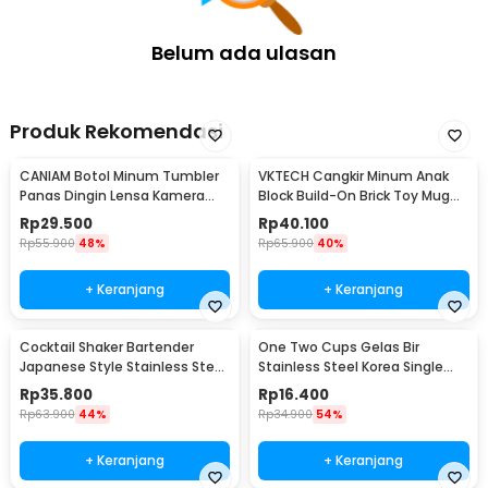
Belum ada ulasan
Produk Rekomendasi
CANIAM Botol Minum Tumbler
VKTECH Cangkir Minum Anak
Panas Dingin Lensa Kamera
Block Build-On Brick Toy Mug
24-105mm 400ml
350ml - 936SN
Rp
29.500
Rp
40.100
Rp
55.900
48%
Rp
65.900
40%
+ Keranjang
+ Keranjang
Cocktail Shaker Bartender
One Two Cups Gelas Bir
Japanese Style Stainless Steel
Stainless Steel Korea Single
200ml
Wall Glass 180ml - J070
Rp
35.800
Rp
16.400
Rp
63.900
44%
Rp
34.900
54%
+ Keranjang
+ Keranjang