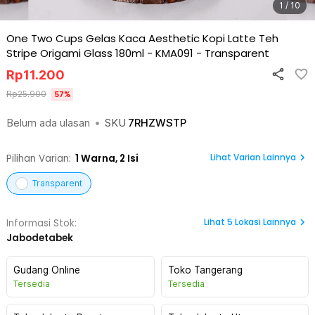
1 / 10
One Two Cups Gelas Kaca Aesthetic Kopi Latte Teh
Stripe Origami Glass 180ml - KMA091
-
Transparent
Rp
11.200
Rp
25.900
57
%
Belum ada ulasan
•
SKU
7RHZWSTP
Lihat Varian Lainnya
Pilihan Varian:
1
Warna,
2 Isi
Transparent
Lihat
5
Lokasi Lainnya
Informasi Stok:
Jabodetabek
Gudang Online
Toko Tangerang
Tersedia
Tersedia