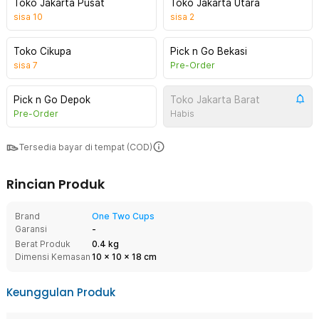
Toko Jakarta Pusat
Toko Jakarta Utara
sisa
10
sisa
2
Toko Cikupa
Pick n Go Bekasi
sisa
7
Pre-Order
Pick n Go Depok
Toko Jakarta Barat
Pre-Order
Habis
Tersedia bayar di tempat (COD)
Rincian Produk
Brand
One Two Cups
Garansi
-
Berat Produk
0.4 kg
Dimensi Kemasan
10
x
10
x
18
cm
Keunggulan Produk