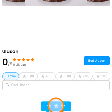
sehingga bisa disesuaikan dengan jenis minuman favorit Anda.
Cocok untuk penggunaan pribadi, keluarga, maupun sebagai kado
yang berkesan. Semua ukuran tetap mempertahankan desain
stripe origami yang konsisten.
Kelengkapan Produk
Rincian yang Anda dapatkan untuk pembelian produk ini:
1 x One Two Cups Gelas Kaca Aesthetic Kopi Latte Teh Stripe
Origami Glass - KMA091
Ulasan
0
Beri Ulasan
/5
0
Ulasan
Semua
5
(
0
)
4
(
0
)
3
(
0
)
2
(
0
)
1
(
0
)
Cari Ulasan