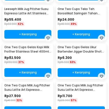
Leeseph Milk Jug Pitcher Susu
One Two Cups Teko Teh
Espresso Latte Art Stainless
Borosilikat Saringan Tahan
Steel 600ml - L-2016
Panas Teapot 500ml - TP-757
Rp
55.400
Rp
24.000
Rp
93.900
42%
Rp
46.900
49%
+ Keranjang
+ Keranjang
One Two Cups Gelas Kopi Milk
One Two Cups Gelas Ukur
Frother Stainless Steel 400ml -
Bartender Jigger Double Shot
WZ0011
15ml and 30ml - LE2
Rp
82.500
Rp
6.300
Rp
130.900
37%
Rp
16.900
63%
+ Keranjang
+ Keranjang
One Two Cups Milk Jug Pitcher
One Two Cups Milk Jug Pitcher
Susu Latte Art Espresso
Susu Latte Art Espresso
Stainless Steel 200ml - J068
Stainless Steel 1oz - S06HG
Rp
27.900
Rp
11.700
Rp
41.000
32%
Rp
26.900
57%