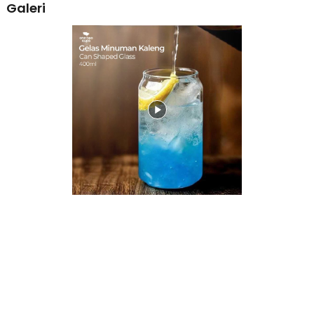
Galeri
Kaca borosilikat memiliki struktur lebih kuat dan tebal sehingga
tidak mudah pecah dalam pemakaian normal. Cocok untuk
penggunaan rutin di rumah maupun sebagai gelas sajian tamu.
Memberikan rasa aman dan nyaman saat digunakan.
Multifungsi untuk Berbagai Minuman
Satu gelas untuk berbagai kebutuhan minuman. Bisa digunakan
untuk jus, kopi panas atau dingin, susu, teh, hingga minuman herbal.
Praktis, estetik, dan fungsional dalam satu produk.
Kelengkapan Produk
Rincian yang Anda dapatkan untuk pembelian produk ini:
1 x One Two Cups Gelas Kaca Borosilikat Aesthetic Can Shaped
Glass 400ml - CXX186