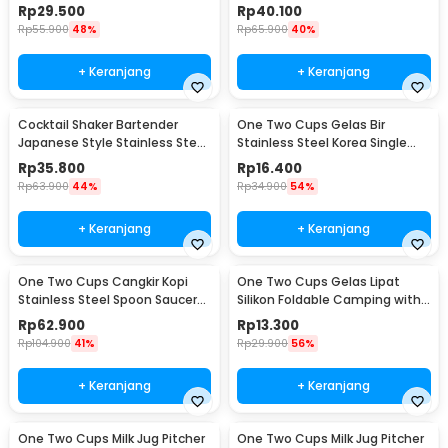
24-105mm 400ml
350ml - 936SN
Rp
29.500
Rp
40.100
Rp
55.900
48%
Rp
65.900
40%
+ Keranjang
+ Keranjang
Cocktail Shaker Bartender
One Two Cups Gelas Bir
Japanese Style Stainless Steel
Stainless Steel Korea Single
200ml
Wall Glass 180ml - J070
Rp
35.800
Rp
16.400
Rp
63.900
44%
Rp
34.900
54%
+ Keranjang
+ Keranjang
One Two Cups Cangkir Kopi
One Two Cups Gelas Lipat
Stainless Steel Spoon Saucer
Silikon Foldable Camping with
Cup 120ml - 201
Strap 200ml - F120
Rp
62.900
Rp
13.300
Rp
104.900
41%
Rp
29.900
56%
+ Keranjang
+ Keranjang
One Two Cups Milk Jug Pitcher
One Two Cups Milk Jug Pitcher