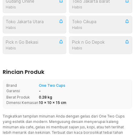
Gudang Online
Toko Jakarta Barat
Habis
Habis
Toko Jakarta Utara
Toko Cikupa
Habis
Habis
Pick n Go Bekasi
Pick n Go Depok
Habis
Habis
Rincian Produk
Brand
One Two Cups
Garansi
-
Berat Produk
0.28 kg
Dimensi Kemasan
10
x
10
x
15
cm
Tingkatkan tampilan minuman Anda dengan gelas dari One Two Cups
yang estetik dan modern. Mengusung desain menyerupai kaleng
minuman ala cafe, gelas ini membuat sajian jus, kopi, atau teh terlihat
lebih menarik dan kekinian. Terbuat dari kaca borosilikat tebal tahan