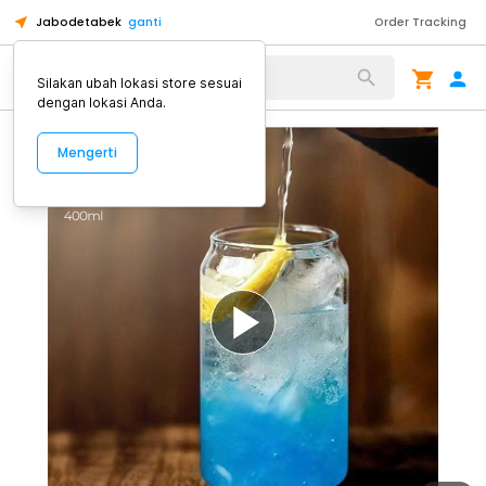
Jabodetabek
ganti
Order Tracking
Alat Kopi
Silakan ubah lokasi store sesuai
dengan lokasi Anda.
Mengerti