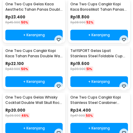
One Two Cups Gelas Kaca
One Two Cups Cangkir Kopi
Aesthetic Tahan Panas Double
Kaca Borosilikat Tahan Panas
Wall Glass 433ml - PLY1704
Double Wall Cup 160ml
Rp
23.400
Rp
18.800
Rp
45.900
50%
Rp
38.900
52%
+ Keranjang
+ Keranjang
One Two Cups Cangkir Kopi
TaffSPORT Gelas Lipat
Kaca Tahan Panas Double Wall
Stainless Steel Foldable Cup
Cup 180ml - DOME240
Carabiner 240ml - F180
Rp
22.100
Rp
19.600
Rp
43.900
50%
Rp
39.900
51%
+ Keranjang
+ Keranjang
One Two Cups Gelas Whisky
One Two Cups Cangkir Kopi
Cocktail Double Wall Skull Rock
Stainless Steel Carabiner
Glass 150ml - SG-02
Camping Cup 220ml - C125
Rp
20.000
Rp
24.400
Rp
36.900
46%
Rp
47.900
50%
+ Keranjang
+ Keranjang