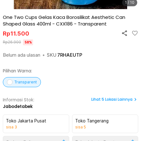
1 / 10
One Two Cups Gelas Kaca Borosilikat Aesthetic Can
Shaped Glass 400ml - CXX186
-
Transparent
Rp
11.500
Rp
26.900
58
%
Belum ada ulasan
•
SKU
7RHAEUTP
Pilihan Warna:
Transparent
Lihat
5
Lokasi Lainnya
Informasi Stok:
Jabodetabek
Toko Jakarta Pusat
Toko Tangerang
sisa
3
sisa
5