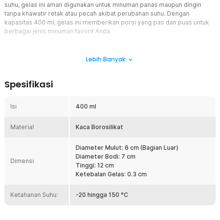
suhu, gelas ini aman digunakan untuk minuman panas maupun dingin
tanpa khawatir retak atau pecah akibat perubahan suhu. Dengan
kapasitas 400 ml, gelas ini memberikan porsi yang pas dan puas untuk
berbagai jenis minuman favorit Anda.
Fitur
Lebih Banyak
Desain Aesthetic Ala Cafe
Desain can shaped memberikan tampilan minuman yang unik dan
Spesifikasi
Instagramable. Cocok digunakan untuk berbagai acara seperti
hangout, arisan, hingga pesta kecil di rumah. Gelas ini membantu
menciptakan suasana minum ala cafe tanpa perlu keluar rumah.
Isi
400 ml
Kapasitas Jumbo 400 ml
Material
Ukuran 400 ml ideal untuk penggunaan sehari-hari tanpa perlu
Kaca Borosilikat
sering mengisi ulang. Cocok untuk jus, es kopi susu, teh dingin,
infused water, hingga minuman soda. Memberikan keseimbangan
Diameter Mulut: 6 cm (Bagian Luar)
antara ukuran praktis dan kapasitas yang memuaskan.
Diameter Bodi: 7 cm
Dimensi
Tinggi: 12 cm
Kaca Borosilikat Tahan Suhu Ekstrem
Ketebalan Gelas: 0.3 cm
Material borosilikat memungkinkan gelas digunakan pada suhu
panas maupun dingin. Tidak mudah retak saat terkena perubahan
Ketahanan Suhu:
suhu mendadak, sehingga lebih awet dibanding gelas kaca biasa.
-20 hingga 150 °C
Aman untuk minuman panas hingga dingin ekstrem.
Tebal, Kuat, dan Tidak Mudah Pecah