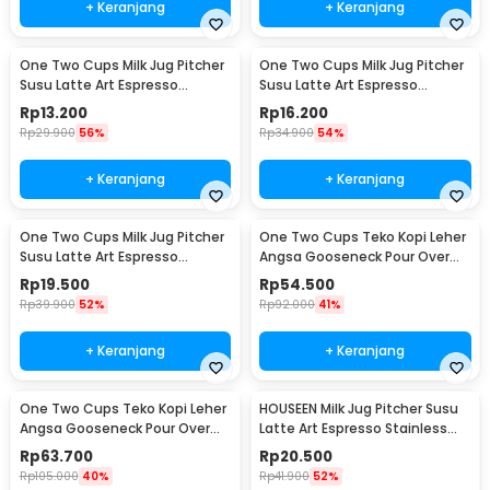
+ Keranjang
+ Keranjang
One Two Cups Milk Jug Pitcher
One Two Cups Milk Jug Pitcher
Susu Latte Art Espresso
Susu Latte Art Espresso
Stainless Steel 1.5oz - S06HG
Stainless Steel 3oz - S06HG
Rp
13.200
Rp
16.200
Rp
29.900
56%
Rp
34.900
54%
+ Keranjang
+ Keranjang
One Two Cups Milk Jug Pitcher
One Two Cups Teko Kopi Leher
Susu Latte Art Espresso
Angsa Gooseneck Pour Over
Stainless Steel 5oz - S06HG
Drip Kettle 250ml - AA049
Rp
19.500
Rp
54.500
Rp
39.900
52%
Rp
92.000
41%
+ Keranjang
+ Keranjang
One Two Cups Teko Kopi Leher
HOUSEEN Milk Jug Pitcher Susu
Angsa Gooseneck Pour Over
Latte Art Espresso Stainless
Drip Kettle 350ml - AA049
Steel 55ml - DL060
Rp
63.700
Rp
20.500
Rp
105.000
40%
Rp
41.900
52%