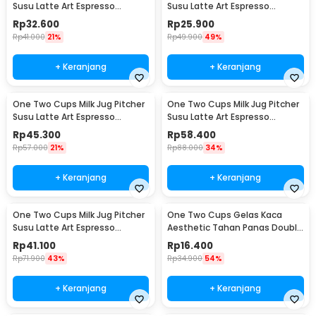
Susu Latte Art Espresso
Susu Latte Art Espresso
Stainless Steel 350ml - J068
Stainless Steel 150ml - J068
Rp
32.600
Rp
25.900
Rp
41.000
21%
Rp
49.900
49%
+ Keranjang
+ Keranjang
One Two Cups Milk Jug Pitcher
One Two Cups Milk Jug Pitcher
Susu Latte Art Espresso
Susu Latte Art Espresso
Stainless Steel 600ml - J068
Stainless Steel 900ml - J068
Rp
45.300
Rp
58.400
Rp
57.000
21%
Rp
88.000
34%
+ Keranjang
+ Keranjang
One Two Cups Milk Jug Pitcher
One Two Cups Gelas Kaca
Susu Latte Art Espresso
Aesthetic Tahan Panas Double
Stainless Steel 350ml - 10084
Wall Glass 250ml - PLY1704
Rp
41.100
Rp
16.400
Rp
71.900
43%
Rp
34.900
54%
+ Keranjang
+ Keranjang