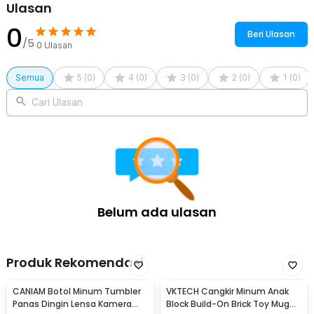
Ulasan
0
Beri Ulasan
/5
0
Ulasan
Semua
5
(
0
)
4
(
0
)
3
(
0
)
2
(
0
)
1
(
0
)
Cari Ulasan
Belum ada ulasan
Produk Rekomendasi
CANIAM Botol Minum Tumbler
VKTECH Cangkir Minum Anak
Panas Dingin Lensa Kamera
Block Build-On Brick Toy Mug