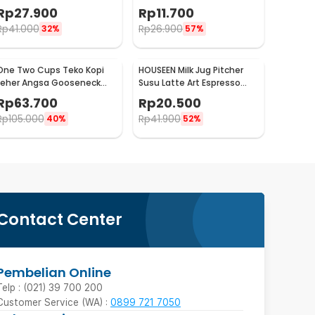
Espresso Stainless Steel
Espresso Stainless Steel
Rp
27.900
Rp
11.700
200ml - J068
1oz - S06HG
Rp
41.000
Rp
26.900
32%
57%
One Two Cups Teko Kopi
HOUSEEN Milk Jug Pitcher
Leher Angsa Gooseneck
Susu Latte Art Espresso
Pour Over Drip Kettle 350ml
Stainless Steel 55ml -
Rp
63.700
Rp
20.500
- AA049
DL060
Rp
105.000
Rp
41.900
40%
52%
Contact Center
Pembelian Online
Telp : (021) 39 700 200
Customer Service (WA) :
0899 721 7050