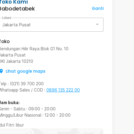
Toko Kami
Jabodetabek
Ganti
Lokasi
Jakarta Pusat
Toko
Bendungan Hilir Raya Blok G1 No. 10
Jakarta Pusat
DKI Jakarta
10210
Lihat google maps
Telp
:
(021) 39 700 200
Whatsapp Sales / COD
:
0896 135 222 00
Jam buka:
Senin - Sabtu
:
09:00
-
20:00
Minggu/Libur Nasional
:
12:00
-
20:00
Idul Fitri
: libur