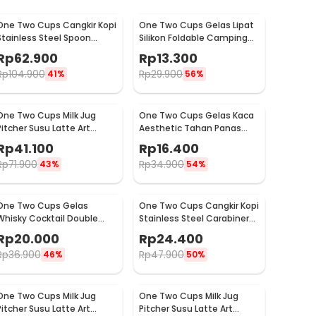
One Two Cups Cangkir Kopi
One Two Cups Gelas Lipat
Stainless Steel Spoon
Silikon Foldable Camping
Saucer Cup 120ml - 201
with Strap 200ml - F120
Rp
62.900
Rp
13.300
Rp
104.900
Rp
29.900
41%
56%
One Two Cups Milk Jug
One Two Cups Gelas Kaca
Pitcher Susu Latte Art
Aesthetic Tahan Panas
Espresso Stainless Steel
Double Wall Glass 250ml -
Rp
41.100
Rp
16.400
350ml - 10084
PLY1704
Rp
71.900
Rp
34.900
43%
54%
One Two Cups Gelas
One Two Cups Cangkir Kopi
Whisky Cocktail Double
Stainless Steel Carabiner
Wall Skull Rock Glass 150ml
Camping Cup 220ml - C125
Rp
20.000
Rp
24.400
- SG-02
Rp
36.900
Rp
47.900
46%
50%
One Two Cups Milk Jug
One Two Cups Milk Jug
Pitcher Susu Latte Art
Pitcher Susu Latte Art