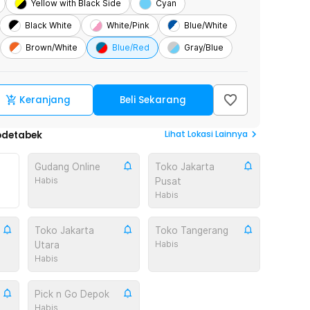
Yellow with Black Side
Cyan
Black White
White/Pink
Blue/White
Brown/White
Blue/Red
Gray/Blue
Keranjang
Beli Sekarang
Lihat
Lokasi Lainnya
odetabek
Gudang Online
Toko Jakarta
Habis
Pusat
Habis
Toko Jakarta
Toko Tangerang
Habis
Utara
Habis
Pick n Go Depok
Habis