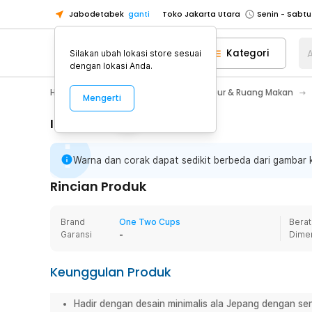
Jabodetabek
ganti
Toko Jakarta Utara
Toko Tangerang
Kategori
A
Silakan ubah lokasi store sesuai
Toko Cikupa
dengan lokasi Anda.
Pick n Go Jakarta Barat
Senin - J
Home Appliance
Perlengkapan Dapur & Ruang Makan
Mengerti
Pick n Go Bekasi
Senin - Jumat (08
Pick n Go Depok
Senin - Jumat (08
Informasi Penting
Toko Jakarta Pusat
Senin - Sabtu
Warna dan corak dapat sedikit berbeda dari gambar
Toko Jakarta Barat
Senin - Sabtu
Toko Jakarta Utara
Rincian Produk
Toko Tangerang
Brand
One Two Cups
Berat
Toko Cikupa
Garansi
-
Dime
Pick n Go Jakarta Barat
Senin - J
Pick n Go Bekasi
Senin - Jumat (08
Keunggulan Produk
Pick n Go Depok
Senin - Jumat (08
Hadir dengan desain minimalis ala Jepang dengan sen