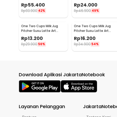
Stainless Steel 600ml - L-
Panas Teapot 500ml - TP-
Rp
55.400
Rp
24.000
2016
757
Rp
93.900
Rp
46.900
42%
49%
One Two Cups Milk Jug
One Two Cups Milk Jug
Pitcher Susu Latte Art
Pitcher Susu Latte Art
Espresso Stainless Steel
Espresso Stainless Steel
Rp
13.200
Rp
16.200
1.5oz - S06HG
3oz - S06HG
Rp
29.900
Rp
34.900
56%
54%
Download Aplikasi JakartaNotebook
Layanan Pelanggan
JakartaNoteb