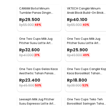
Rincian yang Anda dapatkan untuk pembelian produk ini
CANIAM Botol Minum
VKTECH Cangkir Minum
1 x One Two Cups Gelas Keramik Kopi Teh Vintage 
Tumbler Panas Dingin
Anak Block Build-On Brick
Lensa Kamera 24-105mm
Toy Mug 350ml - 936SN
Rp
29.500
Rp
40.100
400ml
Rp
55.900
Rp
65.900
48%
40%
One Two Cups Milk Jug
One Two Cups Milk Jug
Pitcher Susu Latte Art
Pitcher Susu Latte Art
Espresso Stainless Steel
Espresso Stainless Steel
Rp
32.600
Rp
25.900
350ml - J068
150ml - J068
Rp
41.000
Rp
49.900
21%
49%
One Two Cups Gelas Kaca
One Two Cups Cangkir Kop
Aesthetic Tahan Panas
Kaca Borosilikat Tahan
Double Wall Glass 433ml -
Panas Double Wall Cup
Rp
23.400
Rp
18.800
PLY1704
160ml
Rp
45.900
Rp
38.900
50%
52%
Leeseph Milk Jug Pitcher
One Two Cups Teko Teh
Susu Espresso Latte Art
Borosilikat Saringan Tahan