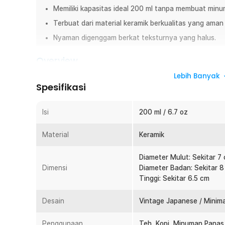
Memiliki kapasitas ideal 200 ml tanpa membuat minu
Terbuat dari material keramik berkualitas yang aman
Nyaman digenggam berkat teksturnya yang halus.
Overview
Hadirkan nuansa minum teh ala Jepang di rumah Anda den
Lebih Banyak
Spesifikasi
Cups. Desain vintage minimalis berpadu dengan warna es
teh terasa lebih hangat dan menenangkan. Cocok untuk p
hadiah spesial.
Isi
200 ml / 6.7 oz
Fitur
Material
Keramik
Desain Oriental Khas Jepang
Diameter Mulut: Sekitar 7
Gelas keramik ini mengusung desain minimalis khas Je
Dimensi
Diameter Badan: Sekitar 
elegan. Bentuknya sederhana namun memiliki karakter k
Tinggi: Sekitar 6.5 cm
yang unik. Cocok untuk konsep meja aesthetic, cafe sty
Desain tanpa gagang membuat tampilannya lebih clean d
tradisional Jepang. Tampilan rusticnya memberi kesan 
Desain
Vintage Japanese / Minima
Kapasitas Ideal 200 ml untuk Teh dan Kopi
Penggunaan
Teh, Kopi, Minuman Panas