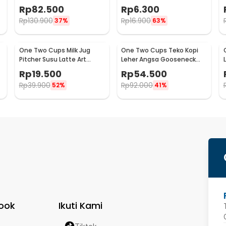
400ml - WZ0011
Shot 15ml and 30ml - LE2
Rp
82.500
Rp
6.300
Rp
130.900
Rp
16.900
37%
63%
One Two Cups Milk Jug
One Two Cups Teko Kopi
Pitcher Susu Latte Art
Leher Angsa Gooseneck
Espresso Stainless Steel
Pour Over Drip Kettle 250ml
Rp
19.500
Rp
54.500
5oz - S06HG
- AA049
Rp
39.900
Rp
92.000
52%
41%
ook
Ikuti Kami