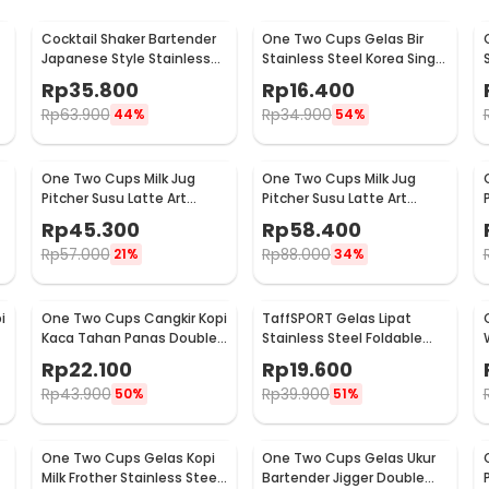
:
Cocktail Shaker Bartender
One Two Cups Gelas Bir
Japanese Ceramic Cup 200ml - FB014
Japanese Style Stainless
Stainless Steel Korea Single
Steel 200ml
Wall Glass 180ml - J070
Rp
35.800
Rp
16.400
Rp
63.900
Rp
34.900
44%
54%
One Two Cups Milk Jug
One Two Cups Milk Jug
Pitcher Susu Latte Art
Pitcher Susu Latte Art
Espresso Stainless Steel
Espresso Stainless Steel
Rp
45.300
Rp
58.400
600ml - J068
900ml - J068
Rp
57.000
Rp
88.000
21%
34%
i
One Two Cups Cangkir Kopi
TaffSPORT Gelas Lipat
Kaca Tahan Panas Double
Stainless Steel Foldable
Wall Cup 180ml - DOME240
Cup Carabiner 240ml -
Rp
22.100
Rp
19.600
F180
Rp
43.900
Rp
39.900
50%
51%
One Two Cups Gelas Kopi
One Two Cups Gelas Ukur
Milk Frother Stainless Steel
Bartender Jigger Double