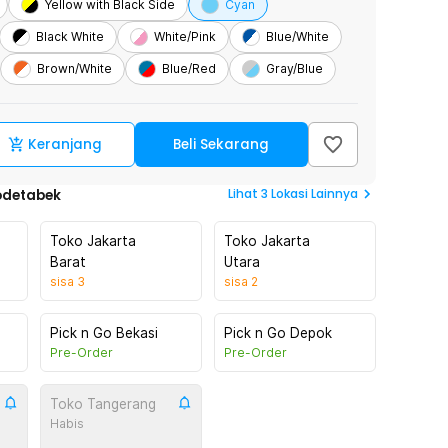
Yellow with Black Side
Cyan
Black White
White/Pink
Blue/White
Brown/White
Blue/Red
Gray/Blue
Keranjang
Beli Sekarang
Lihat
3
Lokasi Lainnya
odetabek
Toko Jakarta
Toko Jakarta
Barat
Utara
sisa
3
sisa
2
Pick n Go Bekasi
Pick n Go Depok
Pre-Order
Pre-Order
Toko Tangerang
Habis