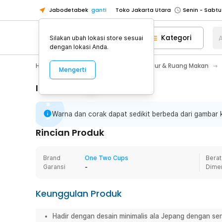
Jabodetabek
ganti
Toko Jakarta Utara
Toko Tangerang
Kategori
A
Silakan ubah lokasi store sesuai
Toko Cikupa
dengan lokasi Anda.
Pick n Go Jakarta Barat
Senin - J
Home Appliance
Perlengkapan Dapur & Ruang Makan
Mengerti
Pick n Go Bekasi
Senin - Jumat (08
Pick n Go Depok
Senin - Jumat (08
Informasi Penting
Toko Jakarta Pusat
Senin - Sabtu
Warna dan corak dapat sedikit berbeda dari gambar
Toko Jakarta Barat
Senin - Sabtu
Toko Jakarta Utara
Rincian Produk
Toko Tangerang
Brand
One Two Cups
Berat
Toko Cikupa
Garansi
-
Dime
Pick n Go Jakarta Barat
Senin - J
Pick n Go Bekasi
Senin - Jumat (08
Keunggulan Produk
Pick n Go Depok
Senin - Jumat (08
Hadir dengan desain minimalis ala Jepang dengan sen