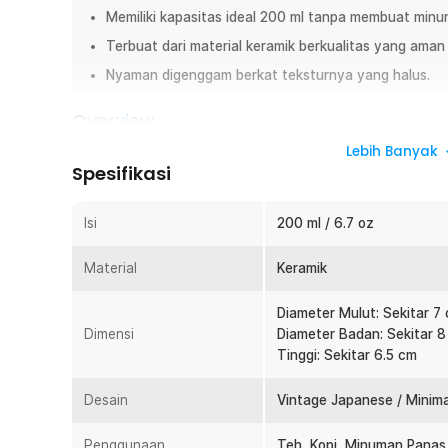
Memiliki kapasitas ideal 200 ml tanpa membuat minu
Terbuat dari material keramik berkualitas yang aman
Nyaman digenggam berkat teksturnya yang halus.
Overview
Hadirkan nuansa minum teh ala Jepang di rumah Anda den
Lebih Banyak
Spesifikasi
Cups. Desain vintage minimalis berpadu dengan warna es
teh terasa lebih hangat dan menenangkan. Cocok untuk p
hadiah spesial.
Isi
200 ml / 6.7 oz
Fitur
Material
Keramik
Desain Oriental Khas Jepang
Diameter Mulut: Sekitar 7
Gelas keramik ini mengusung desain minimalis khas Je
Dimensi
Diameter Badan: Sekitar 
elegan. Bentuknya sederhana namun memiliki karakter k
Tinggi: Sekitar 6.5 cm
yang unik. Cocok untuk konsep meja aesthetic, cafe sty
Desain tanpa gagang membuat tampilannya lebih clean d
tradisional Jepang. Tampilan rusticnya memberi kesan 
Desain
Vintage Japanese / Minima
Kapasitas Ideal 200 ml untuk Teh dan Kopi
Penggunaan
Teh, Kopi, Minuman Panas