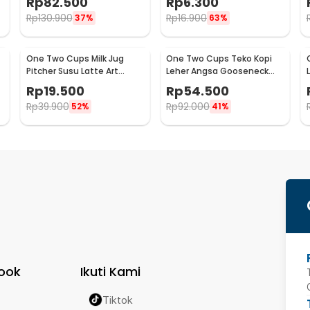
Rp
82.500
Rp
6.300
Rp
130.900
Rp
16.900
37%
63%
One Two Cups Milk Jug
One Two Cups Teko Kopi
Pitcher Susu Latte Art
Leher Angsa Gooseneck
Espresso Stainless Steel
Pour Over Drip Kettle 250ml
Rp
19.500
Rp
54.500
5oz - S06HG
- AA049
Rp
39.900
Rp
92.000
52%
41%
ook
Ikuti Kami
Tiktok