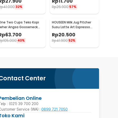
Rp
27.900
Rp
11.700
200ml - J068
1oz - S06HG
Rp
41.000
Rp
26.900
32%
57%
One Two Cups Teko Kopi
HOUSEEN Milk Jug Pitcher
Leher Angsa Gooseneck
Susu Latte Art Espresso
Pour Over Drip Kettle 350ml
Stainless Steel 55ml -
Rp
63.700
Rp
20.500
- AA049
DL060
Rp
105.000
Rp
41.900
40%
52%
Contact Center
Pembelian Online
Telp : (021) 39 700 200
Customer Service (WA) :
0899 721 7050
Toko Kami