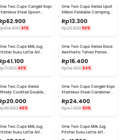
One Two Cups Cangkir Kopi
One Two Cups Gelas Lipat
Stainless Steel Spoon
Silikon Foldable Camping
Saucer Cup 120ml - 201
with Strap 200ml - F120
Rp
62.900
Rp
13.300
Rp
104.900
Rp
29.900
41%
56%
One Two Cups Milk Jug
One Two Cups Gelas Kaca
Pitcher Susu Latte Art
Aesthetic Tahan Panas
Espresso Stainless Steel
Double Wall Glass 250ml -
Rp
41.100
Rp
16.400
350ml - 10084
PLY1704
Rp
71.900
Rp
34.900
43%
54%
One Two Cups Gelas
One Two Cups Cangkir Kopi
Whisky Cocktail Double
Stainless Steel Carabiner
Wall Skull Rock Glass 150ml
Camping Cup 220ml - C125
Rp
20.000
Rp
24.400
- SG-02
Rp
36.900
Rp
47.900
46%
50%
One Two Cups Milk Jug
One Two Cups Milk Jug
Pitcher Susu Latte Art
Pitcher Susu Latte Art
Espresso Stainless Steel
Espresso Stainless Steel