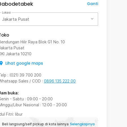
Jabodetabek
Ganti
Lokasi
Jakarta Pusat
Toko
Bendungan Hilir Raya Blok G1 No. 10
Jakarta Pusat
DKI Jakarta
10210
Lihat google maps
Telp
:
(021) 39 700 200
Whatsapp Sales / COD
:
0896 135 222 00
Jam buka:
Senin - Sabtu
:
09:00
-
20:00
Minggu/Libur Nasional
:
12:00
-
20:00
Idul Fitri
: libur
Selengkapnya
Beli langsung/self pickup di kota lainnya