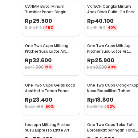
CANIAM Botol Minum
VKTECH Cangkir Minum
Rincian yang Anda dapatkan untuk pembelian produk ini
Tumbler Panas Dingin
Anak Block Build-On Brick
1 x One Two Cups Gelas Keramik Kopi Teh Vintage 
Lensa Kamera 24-105mm
Toy Mug 350ml - 936SN
Rp
29.500
Rp
40.100
400ml
Rp
55.900
Rp
65.900
48%
40%
One Two Cups Milk Jug
One Two Cups Milk Jug
Pitcher Susu Latte Art
Pitcher Susu Latte Art
Espresso Stainless Steel
Espresso Stainless Steel
Rp
32.600
Rp
25.900
350ml - J068
150ml - J068
Rp
41.000
Rp
49.900
21%
49%
One Two Cups Gelas Kaca
One Two Cups Cangkir Kop
Aesthetic Tahan Panas
Kaca Borosilikat Tahan
Double Wall Glass 433ml -
Panas Double Wall Cup
Rp
23.400
Rp
18.800
PLY1704
160ml
Rp
45.900
Rp
38.900
50%
52%
Leeseph Milk Jug Pitcher
One Two Cups Teko Teh
Susu Espresso Latte Art
Borosilikat Saringan Tahan
Stainless Steel 600ml - L-
Panas Teapot 500ml - TP-