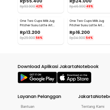
Rp
55.400
Rp
24.000
2016
757
Rp
93.900
Rp
46.900
42%
49%
One Two Cups Milk Jug
One Two Cups Milk Jug
Pitcher Susu Latte Art
Pitcher Susu Latte Art
Espresso Stainless Steel
Espresso Stainless Steel
Rp
13.200
Rp
16.200
1.5oz - S06HG
3oz - S06HG
Rp
29.900
Rp
34.900
56%
54%
Download Aplikasi JakartaNotebook
Layanan Pelanggan
JakartaNoteb
Bantuan
Tentang Kami