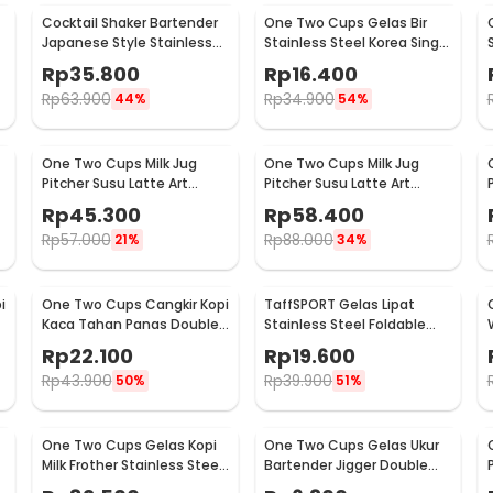
Cocktail Shaker Bartender
One Two Cups Gelas Bir
:
Japanese Style Stainless
Stainless Steel Korea Single
Japanese Ceramic Cup 200ml - FB014
Steel 200ml
Wall Glass 180ml - J070
Rp
35.800
Rp
16.400
Rp
63.900
Rp
34.900
44%
54%
One Two Cups Milk Jug
One Two Cups Milk Jug
Pitcher Susu Latte Art
Pitcher Susu Latte Art
Espresso Stainless Steel
Espresso Stainless Steel
Rp
45.300
Rp
58.400
600ml - J068
900ml - J068
Rp
57.000
Rp
88.000
21%
34%
i
One Two Cups Cangkir Kopi
TaffSPORT Gelas Lipat
Kaca Tahan Panas Double
Stainless Steel Foldable
Wall Cup 180ml - DOME240
Cup Carabiner 240ml -
Rp
22.100
Rp
19.600
F180
Rp
43.900
Rp
39.900
50%
51%
One Two Cups Gelas Kopi
One Two Cups Gelas Ukur
Milk Frother Stainless Steel
Bartender Jigger Double
400ml - WZ0011
Shot 15ml and 30ml - LE2