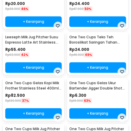
Glass 150ml - SG-02
Camping Cup 220ml - C125
Rp
20.000
Rp
24.400
Rp
36.900
46%
Rp
47.900
50%
+ Keranjang
+ Keranjang
Leeseph Milk Jug Pitcher Susu
One Two Cups Teko Teh
Espresso Latte Art Stainless
Borosilikat Saringan Tahan
Steel 600ml - L-2016
Panas Teapot 500ml - TP-757
Rp
55.400
Rp
24.000
Rp
93.900
42%
Rp
46.900
49%
+ Keranjang
+ Keranjang
One Two Cups Gelas Kopi Milk
One Two Cups Gelas Ukur
Frother Stainless Steel 400ml -
Bartender Jigger Double Shot
WZ0011
15ml and 30ml - LE2
Rp
82.500
Rp
6.300
Rp
130.900
37%
Rp
16.900
63%
+ Keranjang
+ Keranjang
One Two Cups Milk Jug Pitcher
One Two Cups Milk Jug Pitcher