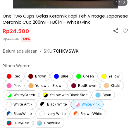
1 / 10
One Two Cups Gelas Keramik Kopi Teh Vintage Japanese
Ceramic Cup 200ml - FB014
-
White/Pink
Rp
24.500
Rp
47.900
49
%
Belum ada ulasan
•
SKU
7CHKVSWK
Pilihan Warna:
Red
Brown
Blue
Green
Yellow
Pink
Yellowish Brown
RedBrown
Khaki
White/Green
Yellow with Black Side
Cyan
White Antik
Black White
White/Pink
Blue/White
Ivory White
Brown/White
Blue/Red
Gray/Blue