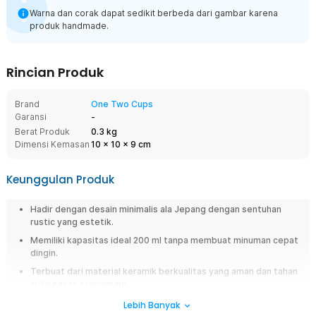
Warna dan corak dapat sedikit berbeda dari gambar karena
produk handmade.
Rincian Produk
Brand
One Two Cups
Garansi
-
Berat Produk
0.3 kg
Dimensi Kemasan
10
x
10
x
9
cm
Keunggulan Produk
Hadir dengan desain minimalis ala Jepang dengan sentuhan
rustic yang estetik.
Memiliki kapasitas ideal 200 ml tanpa membuat minuman cepat
dingin.
Terbuat dari material keramik berkualitas yang aman dan tahan
suhu panas atau dingin.
Nyaman digenggam berkat teksturnya yang halus.
Lebih Banyak