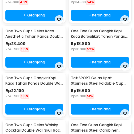
Rp
71.900
43%
Rp
34.900
54%
+ Keranjang
+ Keranjang
One Two Cups Gelas Kaca
One Two Cups Cangkir Kopi
Aesthetic Tahan Panas Double
Kaca Borosilikat Tahan Panas
Wall Glass 433ml - PLY1704
Double Wall Cup 160ml
Rp
23.400
Rp
18.800
Rp
45.900
50%
Rp
38.900
52%
+ Keranjang
+ Keranjang
One Two Cups Cangkir Kopi
TaffSPORT Gelas Lipat
Kaca Tahan Panas Double Wall
Stainless Steel Foldable Cup
Cup 180ml - DOME240
Carabiner 240ml - F180
Rp
22.100
Rp
19.600
Rp
43.900
50%
Rp
39.900
51%
+ Keranjang
+ Keranjang
One Two Cups Gelas Whisky
One Two Cups Cangkir Kopi
Cocktail Double Wall Skull Rock
Stainless Steel Carabiner