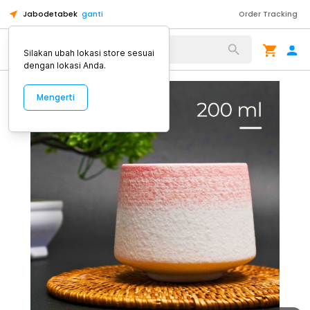
Jabodetabek
ganti
Order Tracking
Alat Kopi
Silakan ubah lokasi store sesuai
dengan lokasi Anda.
Mengerti