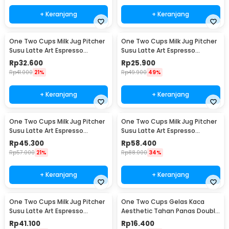
+ Keranjang
+ Keranjang
One Two Cups Milk Jug Pitcher
One Two Cups Milk Jug Pitcher
Susu Latte Art Espresso
Susu Latte Art Espresso
Stainless Steel 350ml - J068
Stainless Steel 150ml - J068
Rp
32.600
Rp
25.900
Rp
41.000
21%
Rp
49.900
49%
+ Keranjang
+ Keranjang
One Two Cups Milk Jug Pitcher
One Two Cups Milk Jug Pitcher
Susu Latte Art Espresso
Susu Latte Art Espresso
Stainless Steel 600ml - J068
Stainless Steel 900ml - J068
Rp
45.300
Rp
58.400
Rp
57.000
21%
Rp
88.000
34%
+ Keranjang
+ Keranjang
One Two Cups Milk Jug Pitcher
One Two Cups Gelas Kaca
Susu Latte Art Espresso
Aesthetic Tahan Panas Double
Stainless Steel 350ml - 10084
Wall Glass 250ml - PLY1704
Rp
41.100
Rp
16.400