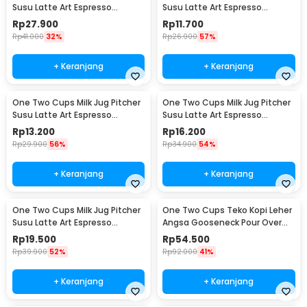
Susu Latte Art Espresso
Susu Latte Art Espresso
Stainless Steel 200ml - J068
Stainless Steel 1oz - S06HG
Rp
27.900
Rp
11.700
Rp
41.000
32%
Rp
26.900
57%
+ Keranjang
+ Keranjang
One Two Cups Milk Jug Pitcher
One Two Cups Milk Jug Pitcher
Susu Latte Art Espresso
Susu Latte Art Espresso
Stainless Steel 1.5oz - S06HG
Stainless Steel 3oz - S06HG
Rp
13.200
Rp
16.200
Rp
29.900
56%
Rp
34.900
54%
+ Keranjang
+ Keranjang
One Two Cups Milk Jug Pitcher
One Two Cups Teko Kopi Leher
Susu Latte Art Espresso
Angsa Gooseneck Pour Over
Stainless Steel 5oz - S06HG
Drip Kettle 250ml - AA049
Rp
19.500
Rp
54.500
Rp
39.900
52%
Rp
92.000
41%
+ Keranjang
+ Keranjang