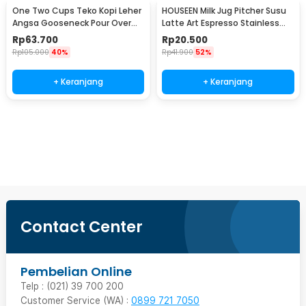
One Two Cups Teko Kopi Leher
HOUSEEN Milk Jug Pitcher Susu
Angsa Gooseneck Pour Over
Latte Art Espresso Stainless
Drip Kettle 350ml - AA049
Steel 55ml - DL060
Rp
63.700
Rp
20.500
Rp
105.000
40%
Rp
41.900
52%
+ Keranjang
+ Keranjang
Beli Sekarang
Contact Center
Pembelian Online
Telp : (021) 39 700 200
Customer Service (WA) :
0899 721 7050