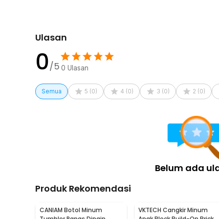
Rincian yang Anda dapatkan untuk pembelian produk ini
1 x One Two Cups Gelas Keramik Kopi Teh Vintage J
Ulasan
0
/5
0
Ulasan
Semua
5
(
0
)
4
(
0
)
3
(
0
)
2
(
0
)
Belum ada ul
Produk Rekomendasi
CANIAM Botol Minum
VKTECH Cangkir Minum
Tumbler Panas Dingin
Anak Block Build-On Brick