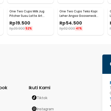
One Two Cups Milk Jug
One Two Cups Teko Kopi
Pitcher Susu Latte Art
Leher Angsa Gooseneck
Espresso Stainless Steel
Pour Over Drip Kettle 250ml
Rp
19.500
Rp
54.500
5oz - S06HG
- AA049
Rp
39.900
Rp
92.000
52%
41%
ook
Ikuti Kami
Tiktok
Instagram