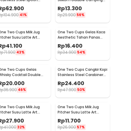
Saucer Cup 120ml - 201
with Strap 200ml - F120
Rp
62.900
Rp
13.300
Rp
104.900
Rp
29.900
41%
56%
One Two Cups Milk Jug
One Two Cups Gelas Kaca
Pitcher Susu Latte Art
Aesthetic Tahan Panas
Espresso Stainless Steel
Double Wall Glass 250ml -
Rp
41.100
Rp
16.400
350ml - 10084
PLY1704
Rp
71.900
Rp
34.900
43%
54%
One Two Cups Gelas
One Two Cups Cangkir Kopi
Whisky Cocktail Double
Stainless Steel Carabiner
Wall Skull Rock Glass 150ml
Camping Cup 220ml - C125
Rp
20.000
Rp
24.400
- SG-02
Rp
36.900
Rp
47.900
46%
50%
One Two Cups Milk Jug
One Two Cups Milk Jug
Pitcher Susu Latte Art
Pitcher Susu Latte Art
Espresso Stainless Steel
Espresso Stainless Steel
Rp
27.900
Rp
11.700
200ml - J068
1oz - S06HG
Rp
41.000
Rp
26.900
32%
57%