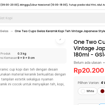
lat Kopi
umat (07:00 - 20:00), Sabtu - Minggu (08:00 - 20:00), Tutup pada Idul Fitri
Sele
Gelas
One Two Cups Gelas Keramik Kopi Teh Vintage Japanese Styl
:00 - 20:00), Sabtu - Minggu/ Libur Nasional (08:00 - 17:00)
Selengkapnya
:00 - 20:00), Sabtu - Minggu/ Libur Nasional (08:00 - 17:00)
One Two Cu
Selengkapnya
Vintage Ja
 (09:00-20:00), Minggu/Libur Nasional (12:00-20:00), Tutup pada Idul Fitri
Sele
180ml - GS
 Produk
0.3 kg
 (09:00-20:00), Minggu/Libur Nasional (12:00-20:00), Tutup pada Idul Fitri
Sele
nsi Kemasan
9
x
9
x
9
cm
Belum ada ulasan
•
Rp
20.200
eramic cup kopi dan teh dengan desain
unakan material keramik berkualitas dengan
an tampilan estetik sekaligus nyaman
umat (07:00 - 20:00), Sabtu - Minggu (08:00 - 20:00), Tutup pada Idul Fitri
Sele
Pilihan Varian:
4
amik ini cocok untuk menyajikan teh, kopi,
:00 - 20:00), Sabtu - Minggu/ Libur Nasional (08:00 - 17:00)
Selengkapnya
White
:00 - 20:00), Sabtu - Minggu/ Libur Nasional (08:00 - 17:00)
Selengkapnya