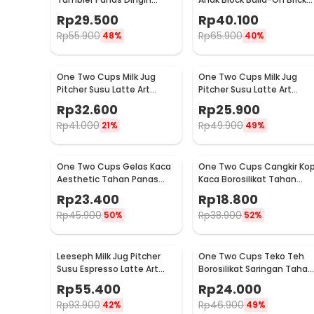
Lensa Kamera 24-105mm
Toy Mug 350ml - 936SN
Rp
29.500
Rp
40.100
400ml
Rp
55.900
Rp
65.900
48%
40%
One Two Cups Milk Jug
One Two Cups Milk Jug
Pitcher Susu Latte Art
Pitcher Susu Latte Art
Espresso Stainless Steel
Espresso Stainless Steel
Rp
32.600
Rp
25.900
350ml - J068
150ml - J068
Rp
41.000
Rp
49.900
21%
49%
One Two Cups Gelas Kaca
One Two Cups Cangkir Kop
Aesthetic Tahan Panas
Kaca Borosilikat Tahan
Double Wall Glass 433ml -
Panas Double Wall Cup
Rp
23.400
Rp
18.800
PLY1704
160ml
Rp
45.900
Rp
38.900
50%
52%
Leeseph Milk Jug Pitcher
One Two Cups Teko Teh
Susu Espresso Latte Art
Borosilikat Saringan Tahan
Stainless Steel 600ml - L-
Panas Teapot 500ml - TP-
Rp
55.400
Rp
24.000
2016
757
Rp
93.900
Rp
46.900
42%
49%