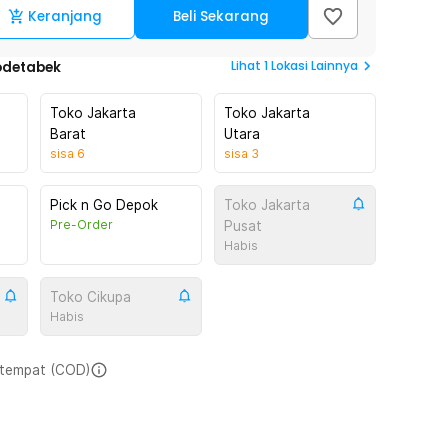
Keranjang
Beli Sekarang
Lihat
1
Lokasi Lainnya
odetabek
Toko Jakarta
Toko Jakarta
Barat
Utara
sisa
6
sisa
3
Pick n Go Depok
Toko Jakarta
Pre-Order
Pusat
Habis
Toko Cikupa
Habis
i tempat (COD)