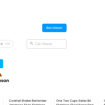
:
apanese Style Ceramic Cup - GS145
Beri Ulasan
1
(
0
)
Cari Ulasan
asan
Cocktail Shaker Bartender
One Two Cups Gelas Bir
Japanese Style Stainless
Stainless Steel Korea Single