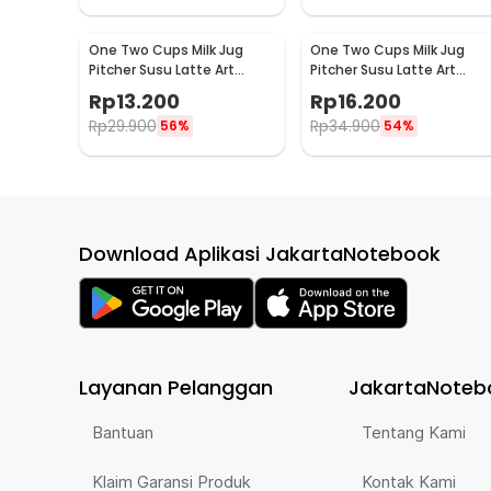
One Two Cups Milk Jug
One Two Cups Milk Jug
Pitcher Susu Latte Art
Pitcher Susu Latte Art
Espresso Stainless Steel
Espresso Stainless Steel
Rp
13.200
Rp
16.200
1.5oz - S06HG
3oz - S06HG
Rp
29.900
Rp
34.900
56%
54%
Download Aplikasi JakartaNotebook
Layanan Pelanggan
JakartaNoteb
Bantuan
Tentang Kami
Klaim Garansi Produk
Kontak Kami