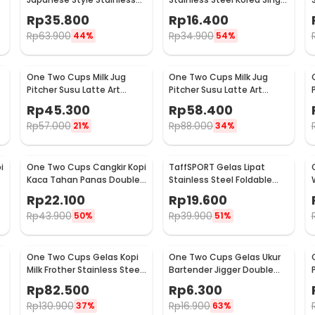
Steel 200ml
Wall Glass 180ml - J070
Rp
35.800
Rp
16.400
Rp
63.900
Rp
34.900
44%
54%
One Two Cups Milk Jug
One Two Cups Milk Jug
Pitcher Susu Latte Art
Pitcher Susu Latte Art
Espresso Stainless Steel
Espresso Stainless Steel
Rp
45.300
Rp
58.400
600ml - J068
900ml - J068
Rp
57.000
Rp
88.000
21%
34%
i
One Two Cups Cangkir Kopi
TaffSPORT Gelas Lipat
Kaca Tahan Panas Double
Stainless Steel Foldable
Wall Cup 180ml - DOME240
Cup Carabiner 240ml -
Rp
22.100
Rp
19.600
F180
Rp
43.900
Rp
39.900
50%
51%
One Two Cups Gelas Kopi
One Two Cups Gelas Ukur
Milk Frother Stainless Steel
Bartender Jigger Double
400ml - WZ0011
Shot 15ml and 30ml - LE2
Rp
82.500
Rp
6.300
Rp
130.900
Rp
16.900
37%
63%