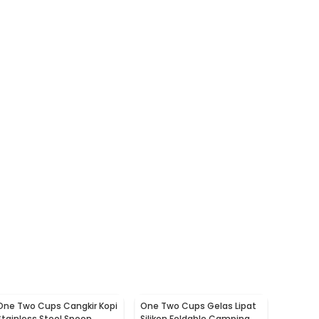
One Two Cups Cangkir Kopi
One Two Cups Gelas Lipat
Stainless Steel Spoon
Silikon Foldable Camping