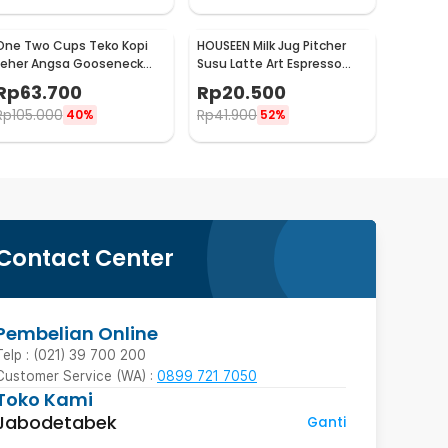
One Two Cups Teko Kopi
HOUSEEN Milk Jug Pitcher
Leher Angsa Gooseneck
Susu Latte Art Espresso
Pour Over Drip Kettle 350ml
Stainless Steel 55ml -
Rp
63.700
Rp
20.500
- AA049
DL060
Rp
105.000
Rp
41.900
40%
52%
Contact Center
Pembelian Online
Telp : (021) 39 700 200
Customer Service (WA) :
0899 721 7050
Toko Kami
Jabodetabek
Ganti