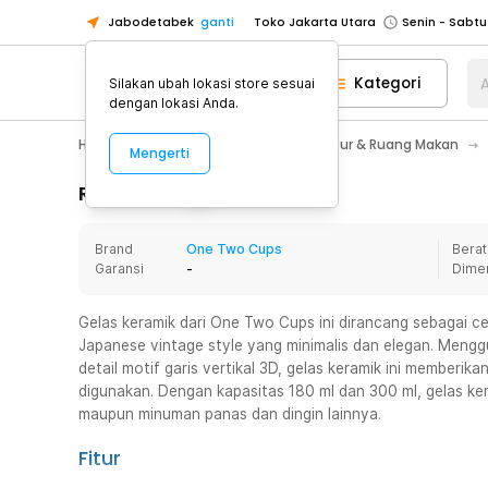
Jabodetabek
ganti
Toko Jakarta Utara
Toko Tangerang
Kategori
A
Silakan ubah lokasi store sesuai
Toko Cikupa
dengan lokasi Anda.
Pick n Go Jakarta Barat
Senin - J
Home Appliance
Perlengkapan Dapur & Ruang Makan
Mengerti
Pick n Go Bekasi
Senin - Jumat (08
Pick n Go Depok
Senin - Jumat (08
Rincian Produk
Toko Jakarta Pusat
Senin - Sabtu
Brand
One Two Cups
Berat
Toko Jakarta Barat
Senin - Sabtu
Garansi
-
Dime
Toko Jakarta Utara
Toko Tangerang
Gelas keramik dari One Two Cups ini dirancang sebagai c
Japanese vintage style yang minimalis dan elegan. Mengg
Toko Cikupa
detail motif garis vertikal 3D, gelas keramik ini memberik
Pick n Go Jakarta Barat
Senin - J
digunakan. Dengan kapasitas 180 ml dan 300 ml, gelas ker
maupun minuman panas dan dingin lainnya.
Pick n Go Bekasi
Senin - Jumat (08
Pick n Go Depok
Senin - Jumat (08
Fitur