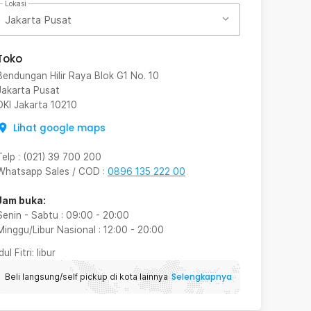
Lokasi
Jakarta Pusat
Toko
Bendungan Hilir Raya Blok G1 No. 10
Jakarta Pusat
DKI Jakarta
10210
Lihat google maps
Telp
:
(021) 39 700 200
Whatsapp Sales / COD
:
0896 135 222 00
Jam buka:
Senin - Sabtu
:
09:00
-
20:00
Minggu/Libur Nasional
:
12:00
-
20:00
Idul Fitri
: libur
Selengkapnya
Beli langsung/self pickup di kota lainnya