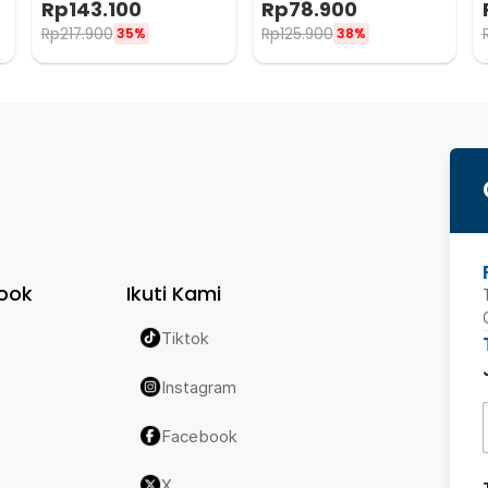
Rp
143.100
Rp
78.900
300ml - Z21
Rp
217.900
Rp
125.900
35%
38%
ook
Ikuti Kami
Tiktok
Instagram
Facebook
X