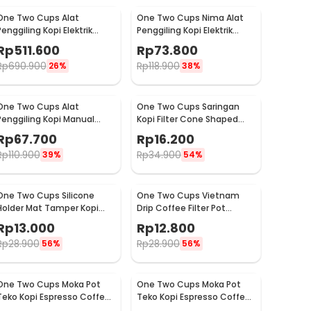
One Two Cups Alat
One Two Cups Nima Alat
Penggiling Kopi Elektrik
Penggiling Kopi Elektrik
Coffee Grinder Adjustable
Bumbu Coffee Grinder -
Rp
511.600
Rp
73.800
- 600N
NM-8300
Rp
690.900
Rp
118.900
26%
38%
One Two Cups Alat
One Two Cups Saringan
Penggiling Kopi Manual
Kopi Filter Cone Shaped
Coffee Grinder Adjustable
Coffee Dripper 1 PCS - K741
Rp
67.700
Rp
16.200
- CF4146
Rp
110.900
Rp
34.900
39%
54%
One Two Cups Silicone
One Two Cups Vietnam
Holder Mat Tamper Kopi
Drip Coffee Filter Pot
Espresso Barista - 0310
Saringan Kopi 124ml 7Q -
Rp
13.000
Rp
12.800
LC1
Rp
28.900
Rp
28.900
56%
56%
One Two Cups Moka Pot
One Two Cups Moka Pot
Teko Kopi Espresso Coffee
Teko Kopi Espresso Coffee
Maker Stovetop 4 Cup
Maker Stovetop 2 Cup