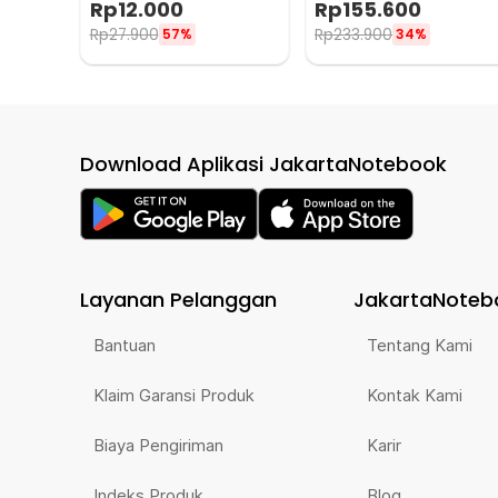
Rp
12.000
Rp
155.600
LC1
F456
Rp
27.900
Rp
233.900
57%
34%
Download Aplikasi JakartaNotebook
Layanan Pelanggan
JakartaNoteb
Bantuan
Tentang Kami
Klaim Garansi Produk
Kontak Kami
Biaya Pengiriman
Karir
Indeks Produk
Blog