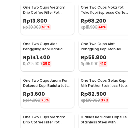
One Two Cups Vietnam
One Two Cups Moka Pot
Drip Coffee Filter Pot
Teko Kopi Espresso Coffee
Saringan Kopi 180ml 8Q -
Stovetop 4 Cup 200ml -
Rp
13.800
Rp
68.200
LC1
Z20
Rp
30.900
Rp
111.900
56%
40%
One Two Cups Alat
One Two Cups Alat
Penggiling Kopi Manual
Penggiling Kopi Manual
Coffee Grinder Wood 30g -
Coffee Grinder 160ml -
Rp
141.400
Rp
56.800
CW85532
CF012
Rp
215.900
Rp
95.900
35%
41%
One Two Cups Jarum Pen
One Two Cups Gelas Kopi
Dekorasi Kopi Barista Latte
Milk Frother Stainless Steel
Art Needle 13cm - F3F27
400ml - WZ0011
Rp
3.600
Rp
82.500
Rp
14.900
Rp
130.900
76%
37%
One Two Cups Vietnam
ICafilas Refillable Capsule
Drip Coffee Filter Pot
Stainless Steel with
Saringan Kopi 114ml 6Q -
Tamper for Nespresso -