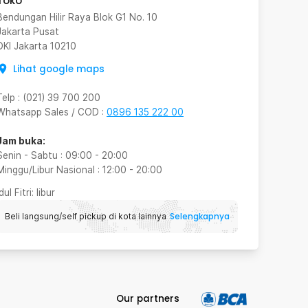
Toko
Bendungan Hilir Raya Blok G1 No. 10
Jakarta Pusat
DKI Jakarta
10210
Lihat google maps
Telp
:
(021) 39 700 200
Whatsapp Sales / COD
:
0896 135 222 00
Jam buka:
Senin - Sabtu
:
09:00
-
20:00
Minggu/Libur Nasional
:
12:00
-
20:00
Idul Fitri
: libur
Selengkapnya
Beli langsung/self pickup di kota lainnya
Our partners