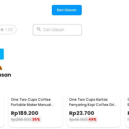
Beri Ulasan
1
(
0
)
Cari Ulasan
asan
One Two Cups Coffee
One Two Cups Kertas
Portable Maker Manual
Penyaring Kopi Coffee Drip
Hand Press Espresso 300ml
Bag Paper Filter 50PCS -
Rp
189.200
Rp
23.700
- T35066
T111
Rp
286.900
Rp
45.900
35%
49%