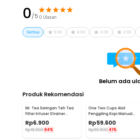
0
/5
0
Ulasan
Semua
5
(
0
)
4
(
0
)
3
(
0
)
2
(
0
)
Belum ada ul
Produk Rekomendasi
Mr. Tea Saringan Teh Tea
One Two Cups Alat
Filter Infuser Strainer
Penggiling Kopi Manual
Chilling Man Silicon - MR03
Coffee Grinder Portable -
Rp
6.900
Rp
59.600
WFCG9800
Rp
18.900
Rp
99.900
64%
41%