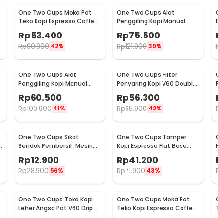
One Two Cups Moka Pot
One Two Cups Alat
Teko Kopi Espresso Coffee
Penggiling Kopi Manual
Stovetop 2 Cup 100ml -
Coffee Grinder Wood -
Rp
53.400
Rp
75.500
Z20
16290
Rp
90.900
Rp
121.900
42%
39%
One Two Cups Alat
One Two Cups Filter
Penggiling Kopi Manual
Penyaring Kopi V60 Double
Coffee Grinder Adjustable
Layer Coffee Filter - FS-40S
Rp
60.500
Rp
56.300
- RHNHA0176
Rp
100.900
Rp
95.900
41%
42%
One Two Cups Sikat
One Two Cups Tamper
Sendok Pembersih Mesin
Kopi Espresso Flat Base
Kopi Espresso 2in1 - 8809
Stainless Steel 51mm -
Rp
12.900
Rp
41.200
SS51
Rp
28.900
Rp
71.900
56%
43%
One Two Cups Teko Kopi
One Two Cups Moka Pot
Leher Angsa Pot V60 Drip
Teko Kopi Espresso Coffee
Kettle 960ml - RF-15
Maker Stovetop 6 Cup