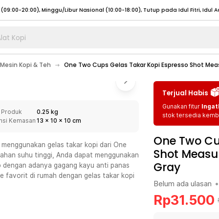
lat Kopi
umat (07:00 - 20:00), Sabtu - Minggu (08:00 - 20:00), Tutup pada Idul Fitri
Sele
Mesin Kopi & Teh
One Two Cups Gelas Takar Kopi Espresso Shot Meas
:00 - 20:00), Sabtu - Minggu/ Libur Nasional (08:00 - 17:00)
Selengkapnya
:00 - 20:00), Sabtu - Minggu/ Libur Nasional (08:00 - 17:00)
Selengkapnya
Terjual Habis
 (09:00-20:00), Minggu/Libur Nasional (12:00-20:00), Tutup pada Idul Fitri
Sele
Gunakan fitur
Ingat
 Produk
0.25 kg
 (09:00-20:00), Minggu/Libur Nasional (12:00-20:00), Tutup pada Idul Fitri
Sele
stok tersedia kemba
nsi Kemasan
13
x
10
x
10
cm
One Two Cu
 menggunakan gelas takar kopi dari One
Shot Measur
 tahan suhu tinggi, Anda dapat menggunakan
Gray
ap dengan adanya gagang kayu anti panas
umat (07:00 - 20:00), Sabtu - Minggu (08:00 - 20:00), Tutup pada Idul Fitri
Sele
favorit di rumah dengan gelas takar kopi
Belum ada ulasan
•
:00 - 20:00), Sabtu - Minggu/ Libur Nasional (08:00 - 17:00)
Selengkapnya
Rp
31.500
:00 - 20:00), Sabtu - Minggu/ Libur Nasional (08:00 - 17:00)
Selengkapnya