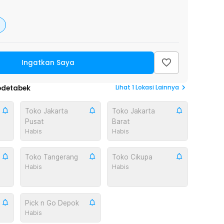
Ingatkan Saya
Lihat
1
Lokasi Lainnya
odetabek
Toko Jakarta
Toko Jakarta
Pusat
Barat
Habis
Habis
Toko Tangerang
Toko Cikupa
Habis
Habis
Pick n Go Depok
Habis