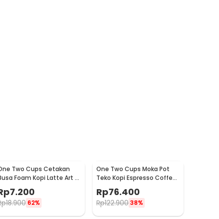
One Two Cups Cetakan
One Two Cups Moka Pot
Busa Foam Kopi Latte Art 16
Teko Kopi Espresso Coffee
PCS - JJYE01
Stovetop 6 Cup 300ml -
Rp
7.200
Rp
76.400
Z20
Rp
18.900
Rp
122.900
62%
38%