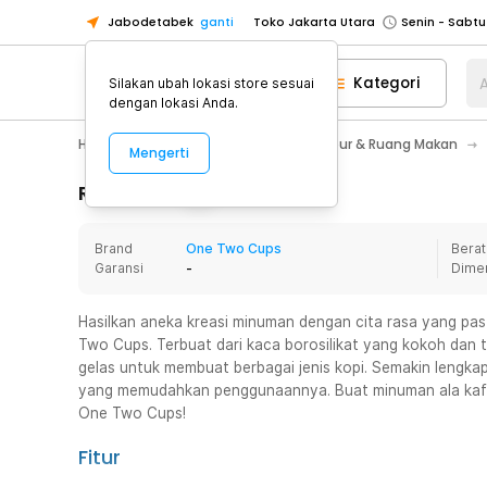
Jabodetabek
ganti
Toko Jakarta Utara
Toko Tangerang
Kategori
A
Silakan ubah lokasi store sesuai
Toko Cikupa
dengan lokasi Anda.
Pick n Go Jakarta Barat
Senin - J
Home Appliance
Perlengkapan Dapur & Ruang Makan
Mengerti
Pick n Go Bekasi
Senin - Jumat (08
Pick n Go Depok
Senin - Jumat (08
Rincian Produk
Toko Jakarta Pusat
Senin - Sabtu
Brand
One Two Cups
Berat
Toko Jakarta Barat
Senin - Sabtu
Garansi
-
Dime
Toko Jakarta Utara
Toko Tangerang
Hasilkan aneka kreasi minuman dengan cita rasa yang pas
Two Cups. Terbuat dari kaca borosilikat yang kokoh dan
Toko Cikupa
gelas untuk membuat berbagai jenis kopi. Semakin lengk
Pick n Go Jakarta Barat
Senin - J
yang memudahkan penggunaannya. Buat minuman ala kafe 
One Two Cups!
Pick n Go Bekasi
Senin - Jumat (08
Pick n Go Depok
Senin - Jumat (08
Fitur