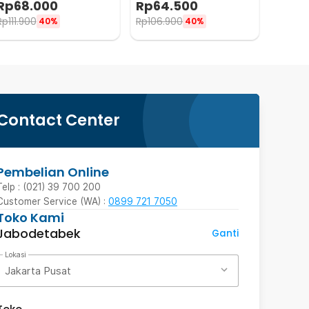
Rp
68.000
Rp
64.500
200ml - Z21
100ml - Z21
Rp
111.900
Rp
106.900
40%
40%
Contact Center
Pembelian Online
Telp : (021) 39 700 200
Customer Service (WA) :
0899 721 7050
Toko Kami
Jabodetabek
Ganti
Lokasi
Jakarta Pusat