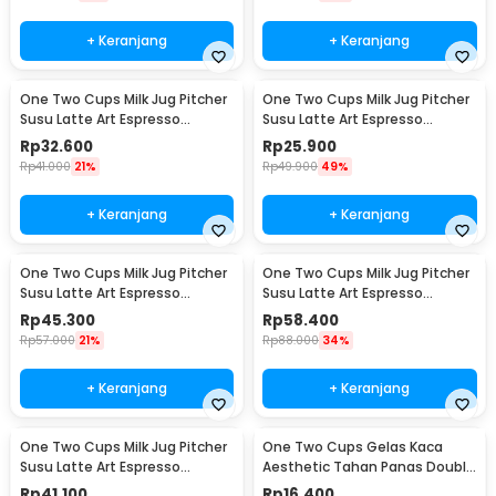
+ Keranjang
+ Keranjang
One Two Cups Milk Jug Pitcher
One Two Cups Milk Jug Pitcher
Susu Latte Art Espresso
Susu Latte Art Espresso
Stainless Steel 350ml - J068
Stainless Steel 150ml - J068
Rp
32.600
Rp
25.900
Rp
41.000
21%
Rp
49.900
49%
+ Keranjang
+ Keranjang
One Two Cups Milk Jug Pitcher
One Two Cups Milk Jug Pitcher
Susu Latte Art Espresso
Susu Latte Art Espresso
Stainless Steel 600ml - J068
Stainless Steel 900ml - J068
Rp
45.300
Rp
58.400
Rp
57.000
21%
Rp
88.000
34%
+ Keranjang
+ Keranjang
One Two Cups Milk Jug Pitcher
One Two Cups Gelas Kaca
Susu Latte Art Espresso
Aesthetic Tahan Panas Double
Stainless Steel 350ml - 10084
Wall Glass 250ml - PLY1704
Rp
41.100
Rp
16.400