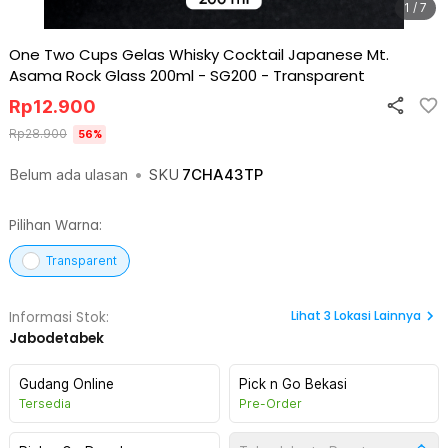
1 / 7
One Two Cups Gelas Whisky Cocktail Japanese Mt.
Asama Rock Glass 200ml - SG200
-
Transparent
Rp
12.900
Rp
28.900
56
%
Belum ada ulasan
•
SKU
7CHA43TP
Pilihan Warna:
Transparent
Lihat
3
Lokasi Lainnya
Informasi Stok:
Jabodetabek
Gudang Online
Pick n Go Bekasi
Tersedia
Pre-Order