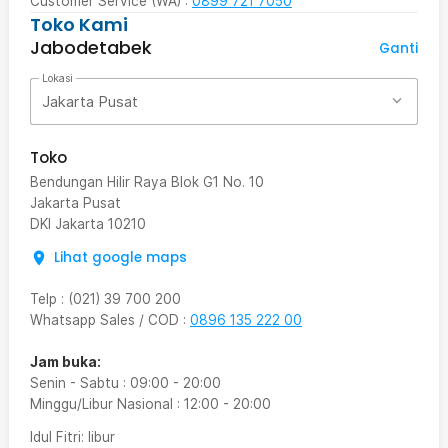
Customer Service (WA) :
0899 721 7050
Toko Kami
Jabodetabek
Ganti
Lokasi
Jakarta Pusat
Toko
Bendungan Hilir Raya Blok G1 No. 10
Jakarta Pusat
DKI Jakarta
10210
Lihat google maps
Telp
:
(021) 39 700 200
Whatsapp Sales / COD
:
0896 135 222 00
Jam buka:
Senin - Sabtu
:
09:00
-
20:00
Minggu/Libur Nasional
:
12:00
-
20:00
Idul Fitri
: libur