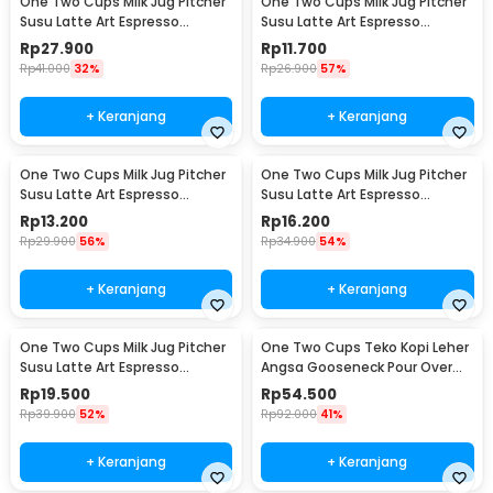
One Two Cups Milk Jug Pitcher
One Two Cups Milk Jug Pitcher
Susu Latte Art Espresso
Susu Latte Art Espresso
Stainless Steel 200ml - J068
Stainless Steel 1oz - S06HG
Rp
27.900
Rp
11.700
Rp
41.000
32%
Rp
26.900
57%
+ Keranjang
+ Keranjang
One Two Cups Milk Jug Pitcher
One Two Cups Milk Jug Pitcher
Susu Latte Art Espresso
Susu Latte Art Espresso
Stainless Steel 1.5oz - S06HG
Stainless Steel 3oz - S06HG
Rp
13.200
Rp
16.200
Rp
29.900
56%
Rp
34.900
54%
+ Keranjang
+ Keranjang
One Two Cups Milk Jug Pitcher
One Two Cups Teko Kopi Leher
Susu Latte Art Espresso
Angsa Gooseneck Pour Over
Stainless Steel 5oz - S06HG
Drip Kettle 250ml - AA049
Rp
19.500
Rp
54.500
Rp
39.900
52%
Rp
92.000
41%
+ Keranjang
+ Keranjang