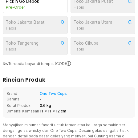
Pick n Go Depok
Toko Jakarta Pusat
Pre-Order
Habis
Toko Jakarta Barat
Toko Jakarta Utara
Habis
Habis
Toko Tangerang
Toko Cikupa
Habis
Habis
Tersedia bayar di tempat (COD)
Rincian Produk
Brand
One Two Cups
Garansi
-
Berat Produk
0.6 kg
Dimensi Kemasan
11
x
11
x
12
cm
Menyajikan minuman favorit untuk teman atau keluarga semakin seru
dengan gelas whisky dari One Two Cups. Desain gelas sangat artistik
dengan detail pada dasar gelas yang menyerupai Gunung Asama di