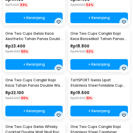
Rp
71.900
43%
Rp
34.900
54%
+ Keranjang
+ Keranjang
One Two Cups Gelas Kaca
One Two Cups Cangkir Kopi
Aesthetic Tahan Panas Double
Kaca Borosilikat Tahan Panas
Wall Glass 433ml - PLY1704
Double Wall Cup 160ml
Rp
23.400
Rp
18.800
Rp
45.900
50%
Rp
38.900
52%
+ Keranjang
+ Keranjang
One Two Cups Cangkir Kopi
TaffSPORT Gelas Lipat
Kaca Tahan Panas Double Wall
Stainless Steel Foldable Cup
Cup 180ml - DOME240
Carabiner 240ml - F180
Rp
22.100
Rp
19.600
Rp
43.900
50%
Rp
39.900
51%
+ Keranjang
+ Keranjang
One Two Cups Gelas Whisky
One Two Cups Cangkir Kopi
Cocktail Double Wall Skull Rock
Stainless Steel Carabiner