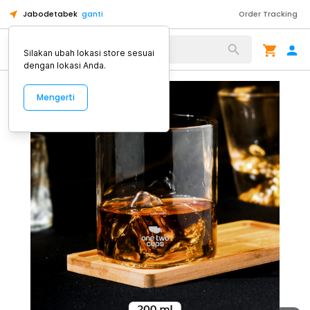
Jabodetabek
ganti
Order Tracking
Alat Kopi
Silakan ubah lokasi store sesuai
dengan lokasi Anda.
Mengerti