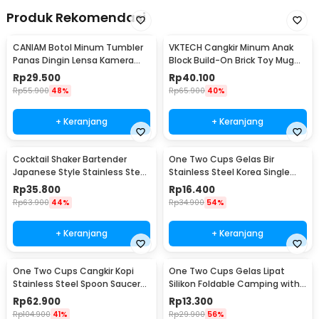
Produk Rekomendasi
CANIAM Botol Minum Tumbler
VKTECH Cangkir Minum Anak
Panas Dingin Lensa Kamera
Block Build-On Brick Toy Mug
24-105mm 400ml
350ml - 936SN
Rp
29.500
Rp
40.100
Rp
55.900
48%
Rp
65.900
40%
+ Keranjang
+ Keranjang
Cocktail Shaker Bartender
One Two Cups Gelas Bir
Japanese Style Stainless Steel
Stainless Steel Korea Single
200ml
Wall Glass 180ml - J070
Rp
35.800
Rp
16.400
Rp
63.900
44%
Rp
34.900
54%
+ Keranjang
+ Keranjang
One Two Cups Cangkir Kopi
One Two Cups Gelas Lipat
Stainless Steel Spoon Saucer
Silikon Foldable Camping with
Cup 120ml - 201
Strap 200ml - F120
Rp
62.900
Rp
13.300
Rp
104.900
41%
Rp
29.900
56%