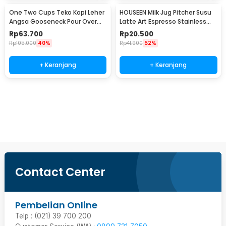
One Two Cups Teko Kopi Leher
HOUSEEN Milk Jug Pitcher Susu
Angsa Gooseneck Pour Over
Latte Art Espresso Stainless
Drip Kettle 350ml - AA049
Steel 55ml - DL060
Rp
63.700
Rp
20.500
Rp
105.000
40%
Rp
41.900
52%
+ Keranjang
+ Keranjang
Beli Sekarang
Contact Center
Pembelian Online
Telp : (021) 39 700 200