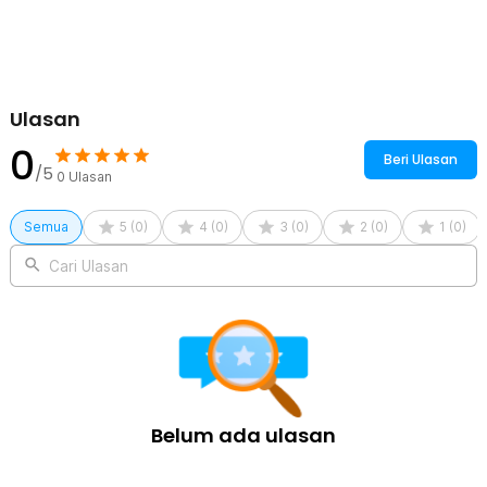
akan merusak keseluruhan bagian gelas. Dengan begitu, cita rasa
minuman tidak akan berubah sedikit pun.
Kelengkapan Produk
Rincian yang Anda dapatkan untuk pembelian produk ini:
Ulasan
1 x One Two Cups Gelas Whisky Cocktail Japanese Mt. Asama
Rock Glass 200ml - SG200
0
Beri Ulasan
/5
0
Ulasan
Semua
5
(
0
)
4
(
0
)
3
(
0
)
2
(
0
)
1
(
0
)
Cari Ulasan
Belum ada ulasan