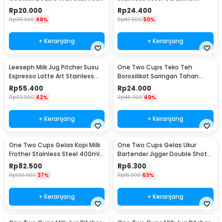
Glass 150ml - SG-02
Camping Cup 220ml - C125
Rp
20.000
Rp
24.400
Rp
36.900
46%
Rp
47.900
50%
+ Keranjang
+ Keranjang
Leeseph Milk Jug Pitcher Susu
One Two Cups Teko Teh
Espresso Latte Art Stainless
Borosilikat Saringan Tahan
Steel 600ml - L-2016
Panas Teapot 500ml - TP-757
Rp
55.400
Rp
24.000
Rp
93.900
42%
Rp
46.900
49%
+ Keranjang
+ Keranjang
One Two Cups Gelas Kopi Milk
One Two Cups Gelas Ukur
Frother Stainless Steel 400ml -
Bartender Jigger Double Shot
WZ0011
15ml and 30ml - LE2
Rp
82.500
Rp
6.300
Rp
130.900
37%
Rp
16.900
63%
+ Keranjang
+ Keranjang