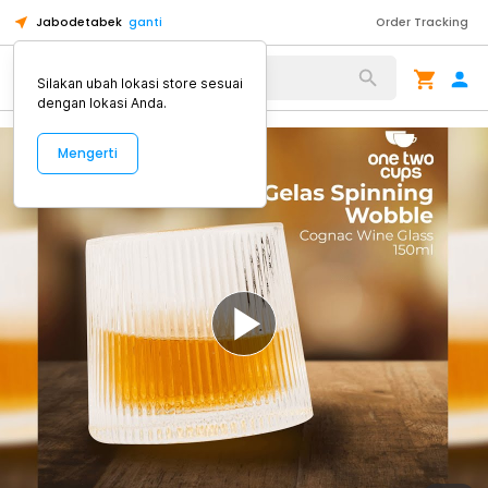
Jabodetabek
ganti
Order Tracking
Alat Kopi
Silakan ubah lokasi store sesuai
dengan lokasi Anda.
Mengerti