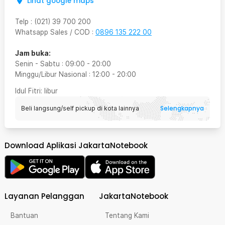
Lihat google maps
Telp
:
(021) 39 700 200
Whatsapp Sales / COD
:
0896 135 222 00
Jam buka:
Senin - Sabtu
:
09:00
-
20:00
Minggu/Libur Nasional
:
12:00
-
20:00
Idul Fitri
: libur
Selengkapnya
Beli langsung/self pickup di kota lainnya
Download Aplikasi JakartaNotebook
Layanan Pelanggan
JakartaNotebook
Bantuan
Tentang Kami