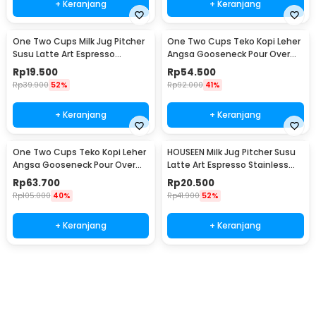
+ Keranjang
+ Keranjang
One Two Cups Milk Jug Pitcher
One Two Cups Teko Kopi Leher
Susu Latte Art Espresso
Angsa Gooseneck Pour Over
Stainless Steel 5oz - S06HG
Drip Kettle 250ml - AA049
Rp
19.500
Rp
54.500
Rp
39.900
52%
Rp
92.000
41%
+ Keranjang
+ Keranjang
One Two Cups Teko Kopi Leher
HOUSEEN Milk Jug Pitcher Susu
Angsa Gooseneck Pour Over
Latte Art Espresso Stainless
Drip Kettle 350ml - AA049
Steel 55ml - DL060
Rp
63.700
Rp
20.500
Rp
105.000
40%
Rp
41.900
52%
+ Keranjang
+ Keranjang
Beli Sekarang