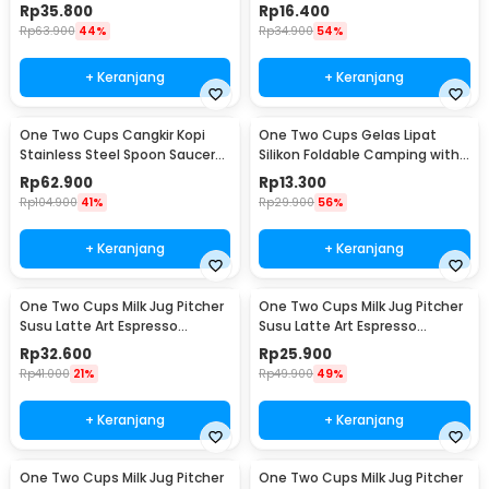
200ml
Wall Glass 180ml - J070
Rp
35.800
Rp
16.400
Rp
63.900
44%
Rp
34.900
54%
+ Keranjang
+ Keranjang
One Two Cups Cangkir Kopi
One Two Cups Gelas Lipat
Stainless Steel Spoon Saucer
Silikon Foldable Camping with
Cup 120ml - 201
Strap 200ml - F120
Rp
62.900
Rp
13.300
Rp
104.900
41%
Rp
29.900
56%
+ Keranjang
+ Keranjang
One Two Cups Milk Jug Pitcher
One Two Cups Milk Jug Pitcher
Susu Latte Art Espresso
Susu Latte Art Espresso
Stainless Steel 350ml - J068
Stainless Steel 150ml - J068
Rp
32.600
Rp
25.900
Rp
41.000
21%
Rp
49.900
49%
+ Keranjang
+ Keranjang
One Two Cups Milk Jug Pitcher
One Two Cups Milk Jug Pitcher