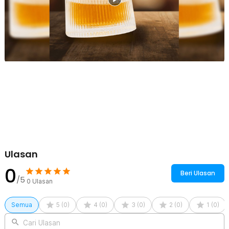
wine, champagne, cocktail, dan minuman dingin lainnya. Fleksibel
untuk berbagai kebutuhan, baik penggunaan pribadi maupun
jamuan tamu.
Kelengkapan Produk
Rincian yang Anda dapatkan untuk pembelian produk ini:
1 x One Two Cups Gelas Whisky Crystal Spinning Wobble Rock
Glass 150ml - YJ101
Ulasan
0
Beri Ulasan
/5
0
Ulasan
Semua
5
(
0
)
4
(
0
)
3
(
0
)
2
(
0
)
1
(
0
)
Cari Ulasan