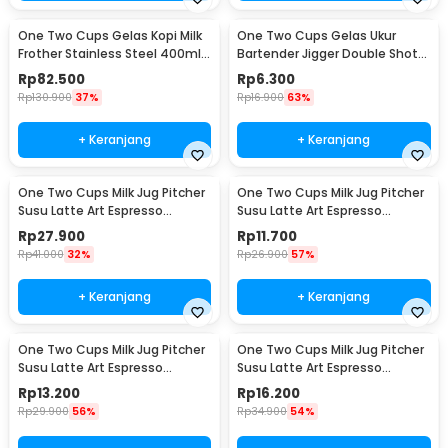
One Two Cups Gelas Kopi Milk
One Two Cups Gelas Ukur
Frother Stainless Steel 400ml -
Bartender Jigger Double Shot
WZ0011
15ml and 30ml - LE2
Rp
82.500
Rp
6.300
Rp
130.900
37%
Rp
16.900
63%
+ Keranjang
+ Keranjang
One Two Cups Milk Jug Pitcher
One Two Cups Milk Jug Pitcher
Susu Latte Art Espresso
Susu Latte Art Espresso
Stainless Steel 200ml - J068
Stainless Steel 1oz - S06HG
Rp
27.900
Rp
11.700
Rp
41.000
32%
Rp
26.900
57%
+ Keranjang
+ Keranjang
One Two Cups Milk Jug Pitcher
One Two Cups Milk Jug Pitcher
Susu Latte Art Espresso
Susu Latte Art Espresso
Stainless Steel 1.5oz - S06HG
Stainless Steel 3oz - S06HG
Rp
13.200
Rp
16.200
Rp
29.900
56%
Rp
34.900
54%