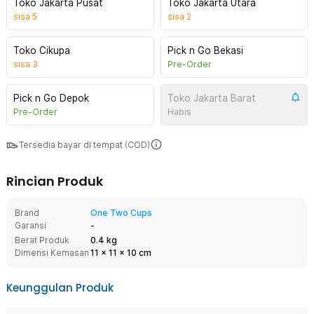
Toko Jakarta Pusat
Toko Jakarta Utara
sisa
5
sisa
2
Toko Cikupa
Pick n Go Bekasi
sisa
3
Pre-Order
Pick n Go Depok
Toko Jakarta Barat
Pre-Order
Habis
Tersedia bayar di tempat (COD)
Rincian Produk
Brand
One Two Cups
Garansi
-
Berat Produk
0.4 kg
Dimensi Kemasan
11
x
11
x
10
cm
Keunggulan Produk