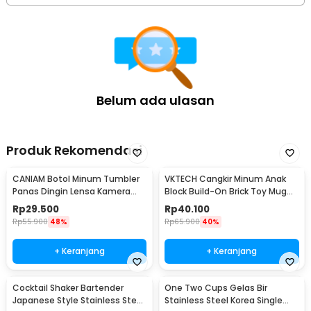
Belum ada ulasan
Produk Rekomendasi
CANIAM Botol Minum Tumbler
VKTECH Cangkir Minum Anak
Panas Dingin Lensa Kamera
Block Build-On Brick Toy Mug
24-105mm 400ml
350ml - 936SN
Rp
29.500
Rp
40.100
Rp
55.900
48%
Rp
65.900
40%
+ Keranjang
+ Keranjang
Cocktail Shaker Bartender
One Two Cups Gelas Bir
Japanese Style Stainless Steel
Stainless Steel Korea Single