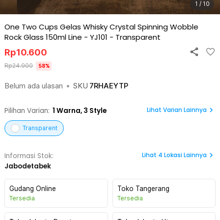
1 / 10
One Two Cups Gelas Whisky Crystal Spinning Wobble
Rock Glass 150ml Line - YJ101
-
Transparent
Rp
10.600
Rp
24.900
58
%
Belum ada ulasan
•
SKU
7RHAEYTP
Lihat Varian Lainnya
Pilihan Varian:
1
Warna,
3 Style
Transparent
Lihat
4
Lokasi Lainnya
Informasi Stok:
Jabodetabek
Gudang Online
Toko Tangerang
Tersedia
Tersedia