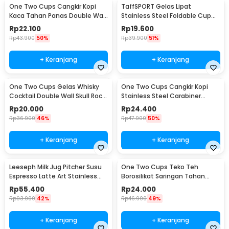
One Two Cups Cangkir Kopi
TaffSPORT Gelas Lipat
Kaca Tahan Panas Double Wall
Stainless Steel Foldable Cup
Cup 180ml - DOME240
Carabiner 240ml - F180
Rp
22.100
Rp
19.600
Rp
43.900
50%
Rp
39.900
51%
+ Keranjang
+ Keranjang
One Two Cups Gelas Whisky
One Two Cups Cangkir Kopi
Cocktail Double Wall Skull Rock
Stainless Steel Carabiner
Glass 150ml - SG-02
Camping Cup 220ml - C125
Rp
20.000
Rp
24.400
Rp
36.900
46%
Rp
47.900
50%
+ Keranjang
+ Keranjang
Leeseph Milk Jug Pitcher Susu
One Two Cups Teko Teh
Espresso Latte Art Stainless
Borosilikat Saringan Tahan
Steel 600ml - L-2016
Panas Teapot 500ml - TP-757
Rp
55.400
Rp
24.000
Rp
93.900
42%
Rp
46.900
49%
+ Keranjang
+ Keranjang