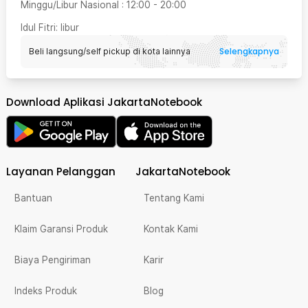
Minggu/Libur Nasional
:
12:00
-
20:00
Idul Fitri
: libur
Selengkapnya
Beli langsung/self pickup di kota lainnya
Download Aplikasi JakartaNotebook
Layanan Pelanggan
JakartaNotebook
Bantuan
Tentang Kami
Klaim Garansi Produk
Kontak Kami
Biaya Pengiriman
Karir
Indeks Produk
Blog