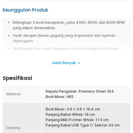
Keunggulan Produk
Dilengkapi 3 level kecepatan, yaitu 4500, 6000, dan 8000 RPM
yang dapat disesuaikan.
Hadir dengan desain gagang yang ergonomis dan nyaman
digenggam.
Multifungsi dan dapat digunakan untuk berbagai kebutuhan
dapur.
Lebih Banyak
Overview
Milk Frother multifungsi dengan desain ergonomis, 3 level kecepatan
Spesifikasi
(4500-8000 RPM), dan tombol satu sentuhan. Cocok untuk mengocok
telur, krim, atau minuman favorit Anda, praktis, presisi, dan nyaman
digunakan setiap hari.
Kepala Pengaduk: Stainless Steel 304
Material
Bodi Mixer: ABS
Fitur
Bodi Mixer: 3.6 x 3.6 x 16.4 cm
Desain Ergonomis dan Mudah Digunakan
Panjang Ballon Whisk: 16 cm
Tombol satu sentuhan dengan start otomatis di kecepatan rendah
Panjang Milk Frother Whisk: 11.5 cm
mencegah cipratan. Gagang nyaman untuk kontrol maksimal saat
Panjang Kabel USB Type C: Sekitar 45 cm
Dimensi
digunakan.