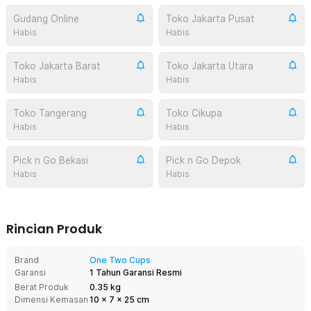
Gudang Online
Toko Jakarta Pusat
Habis
Habis
Toko Jakarta Barat
Toko Jakarta Utara
Habis
Habis
Toko Tangerang
Toko Cikupa
Habis
Habis
Pick n Go Bekasi
Pick n Go Depok
Habis
Habis
Rincian Produk
Brand
One Two Cups
Garansi
1 Tahun Garansi Resmi
Berat Produk
0.35 kg
Dimensi Kemasan
10
x
7
x
25
cm