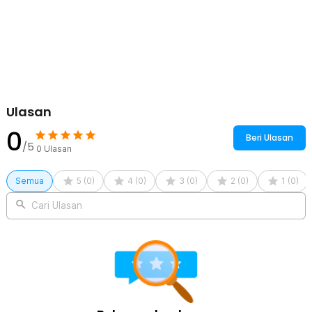
Ulasan
0
Beri Ulasan
/5
0
Ulasan
Semua
5
(
0
)
4
(
0
)
3
(
0
)
2
(
0
)
1
(
0
)
Cari Ulasan