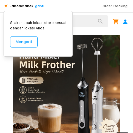
Jabodetabek
ganti
Order Tracking
Alat Kopi
Silakan ubah lokasi store sesuai
dengan lokasi Anda.
Mengerti