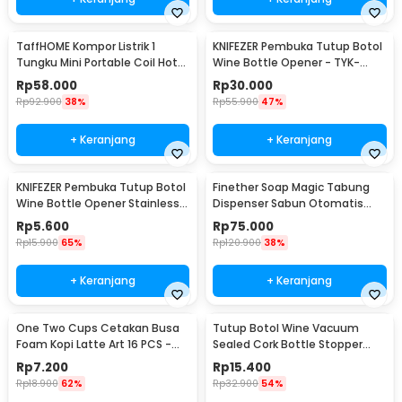
TaffHOME Kompor Listrik 1
KNIFEZER Pembuka Tutup Botol
Tungku Mini Portable Coil Hot
Wine Bottle Opener - TYK-
Plate 500W - C1-1000-03
074B
Rp
58.000
Rp
30.000
Rp
92.900
38%
Rp
55.900
47%
+ Keranjang
+ Keranjang
KNIFEZER Pembuka Tutup Botol
Finether Soap Magic Tabung
Wine Bottle Opener Stainless
Dispenser Sabun Otomatis
Steel - WS01
400ml - AD-03
Rp
5.600
Rp
75.000
Rp
15.900
65%
Rp
120.900
38%
+ Keranjang
+ Keranjang
One Two Cups Cetakan Busa
Tutup Botol Wine Vacuum
Foam Kopi Latte Art 16 PCS -
Sealed Cork Bottle Stopper
JJYE01
Stainless Steel - G94529
Rp
7.200
Rp
15.400
Rp
18.900
62%
Rp
32.900
54%