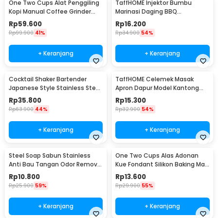
One Two Cups Alat Penggiling
TaffHOME Injektor Bumbu
Kopi Manual Coffee Grinder
Marinasi Daging BBQ
Portable - WFCG9800
Seasoning Injector - HC117
Rp
59.600
Rp
16.200
Rp
99.900
41%
Rp
34.900
54%
+ Keranjang
+ Keranjang
Cocktail Shaker Bartender
TaffHOME Celemek Masak
Japanese Style Stainless Steel
Apron Dapur Model Kantong
200ml
Pola Spatula - JJ41
Rp
35.800
Rp
15.300
Rp
63.900
44%
Rp
32.900
54%
+ Keranjang
+ Keranjang
Steel Soap Sabun Stainless
One Two Cups Alas Adonan
Anti Bau Tangan Odor Remove
Kue Fondant Silikon Baking Mat
- HW071
Anti Slip - JJ3873
Rp
10.800
Rp
13.600
Rp
25.900
59%
Rp
29.900
55%
+ Keranjang
+ Keranjang