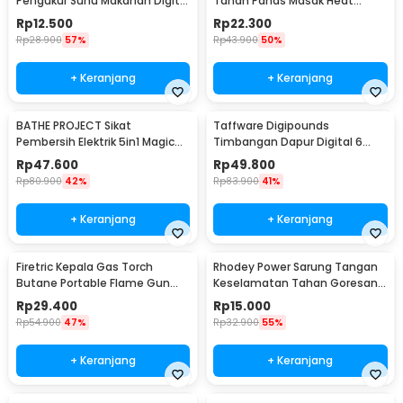
Pengukur Suhu Makanan Digital
Tahan Panas Masak Heat
Daging Kopi Susu - TP101
Resistant Gloves - 540F
Rp
12.500
Rp
22.300
Rp
28.900
57%
Rp
43.900
50%
+ Keranjang
+ Keranjang
BATHE PROJECT Sikat
Taffware Digipounds
Pembersih Elektrik 5in1 Magic
Timbangan Dapur Digital 6
Brush Rechargeable - WQ8110
Satuan 1kg 0.1g - i2000
Rp
47.600
Rp
49.800
Rp
80.900
42%
Rp
83.900
41%
+ Keranjang
+ Keranjang
Firetric Kepala Gas Torch
Rhodey Power Sarung Tangan
Butane Portable Flame Gun
Keselamatan Tahan Goresan
Adjustable - 807
Pisau - EN388
Rp
29.400
Rp
15.000
Rp
54.900
47%
Rp
32.900
55%
+ Keranjang
+ Keranjang