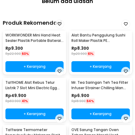
Belum ada ulasan
Produk Rekomendasi
WORKWONDER Mini Hand Heat
Alat Bantu Penggulung Sushi
Sealer Plastik Portable Baterai
Roll Maker Plastik PE
AA - LX2000A
22x20.5x0.1cm - E1119
Rp
9.300
Rp
8.300
Rp
22.900
60%
Rp
20.900
61%
+ Keranjang
+ Keranjang
TaffHOME Alat Rebus Telur
Mr. Tea Saringan Teh Tea Filter
Listrik 7 Slot Mini Electric Egg
Infuser Strainer Chilling Man
Cooker 350W - YS-203
Silicon - MR03
Rp
49.900
Rp
6.900
Rp
83.900
41%
Rp
18.900
64%
+ Keranjang
+ Keranjang
Taffware Termometer
OVE Sarung Tangan Oven