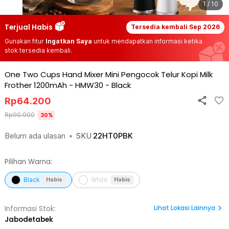
1 / 10
Terjual Habis
Tersedia kembali
Sep 2026
Gunakan fitur
Ingatkan Saya
untuk mendapatkan informasi ketika
stok tersedia kembali.
One Two Cups Hand Mixer Mini Pengocok Telur Kopi Milk
Frother 1200mAh - HMW30
-
Black
Rp
64.200
Rp
90.900
30
%
Belum ada ulasan
•
SKU
22HT0PBK
Pilihan Warna:
Black
White
Habis
Habis
Lihat
Lokasi Lainnya
Informasi Stok:
Jabodetabek