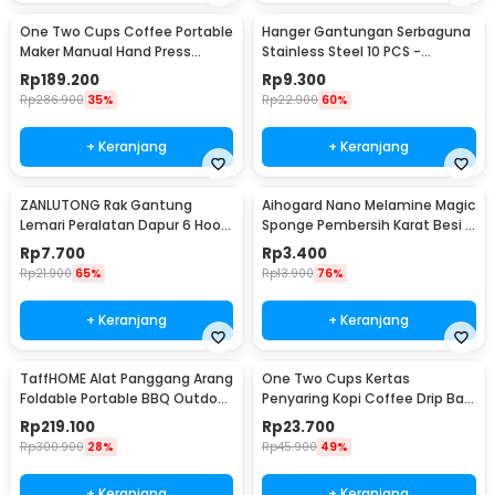
One Two Cups Coffee Portable
Hanger Gantungan Serbaguna
Maker Manual Hand Press
Stainless Steel 10 PCS -
Espresso 300ml - T35066
M127105
Rp
189.200
Rp
9.300
Rp
286.900
35%
Rp
22.900
60%
+ Keranjang
+ Keranjang
ZANLUTONG Rak Gantung
Aihogard Nano Melamine Magic
Lemari Peralatan Dapur 6 Hook
Sponge Pembersih Karat Besi -
Besi - 2137
CW62
Rp
7.700
Rp
3.400
Rp
21.900
65%
Rp
13.900
76%
+ Keranjang
+ Keranjang
TaffHOME Alat Panggang Arang
One Two Cups Kertas
Foldable Portable BBQ Outdoor
Penyaring Kopi Coffee Drip Bag
Grill Stove - HWSK77
Paper Filter 50PCS - T111
Rp
219.100
Rp
23.700
Rp
300.900
28%
Rp
45.900
49%
+ Keranjang
+ Keranjang