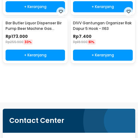
+ Keranjang
+ Keranjang
Bar Butler Liquor Dispenser Bir
DIVV Gantungan Organizer Rak
Pump Beer Machine Gas
Dapur 5 Hook - I163
Station 900ml - P-36
Rp
173.000
Rp
7.400
Rp
255.900
33%
Rp
18.900
61%
+ Keranjang
+ Keranjang
Ingatkan Saya
Contact Center