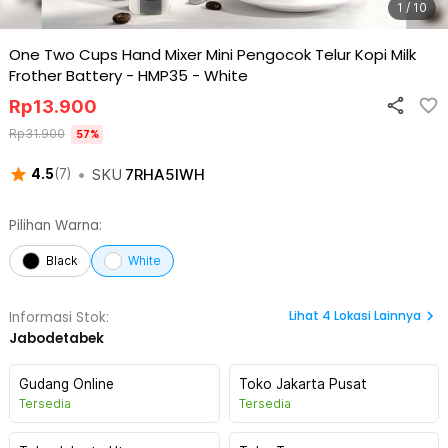
1 / 10
One Two Cups Hand Mixer Mini Pengocok Telur Kopi Milk
Frother Battery - HMP35
-
White
Rp
13.900
Rp
31.900
57
%
•
SKU
7RHA5IWH
4.5
(
7
)
Pilihan Warna:
Black
White
Lihat
4
Lokasi Lainnya
Informasi Stok:
Jabodetabek
Gudang Online
Toko Jakarta Pusat
Tersedia
Tersedia