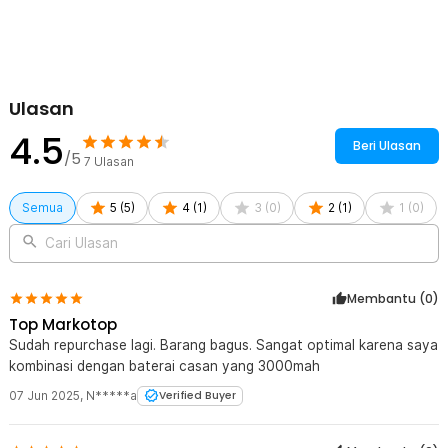
Ulasan
4.5
Beri Ulasan
/5
7
Ulasan
Semua
5
(
5
)
4
(
1
)
3
(
0
)
2
(
1
)
1
(
0
)
Cari Ulasan
Membantu (
0
)
Top Markotop
Sudah repurchase lagi. Barang bagus. Sangat optimal karena saya
kombinasi dengan baterai casan yang 3000mah
07 Jun 2025
,
N*****a
Verified Buyer