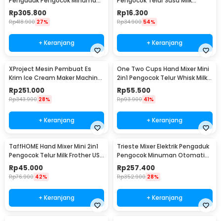
Pengaduk Pengocok Minuman
Pengocok Telur Susu Milk
Otomatis 100W - HSM-705S
Frother Battery - HMP30
Rp
305.800
Rp
16.300
Rp
418.900
27%
Rp
34.900
54%
+ Keranjang
+ Keranjang
XProject Mesin Pembuat Es
One Two Cups Hand Mixer Mini
Krim Ice Cream Maker Machine
2in1 Pengocok Telur Whisk Milk
200W - JG-10
Frother - HMW15
Rp
251.000
Rp
55.500
Rp
343.900
28%
Rp
93.900
41%
+ Keranjang
+ Keranjang
TaffHOME Hand Mixer Mini 2in1
Trieste Mixer Elektrik Pengaduk
Pengocok Telur Milk Frother USB
Pengocok Minuman Otomatis
Charge - HMW1
100W 2300RPM - HSM-705
Rp
45.000
Rp
257.400
Rp
76.900
42%
Rp
352.900
28%
+ Keranjang
+ Keranjang