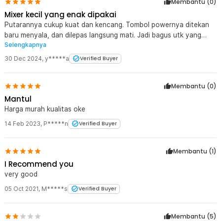
Membantu (
0
)
Mixer kecil yang enak dipakai
Putarannya cukup kuat dan kencang. Tombol powernya ditekan
baru menyala, dan dilepas langsung mati. Jadi bagus utk yang
Selengkapnya
ingin kontrol instan. Posisi tombolnya juga nyaman. Jadi mudah
utk membuat susu berbusa.
30 Dec 2024
,
y*****a
Verified Buyer
Membantu (
0
)
Mantul
Harga murah kualitas oke
14 Feb 2023
,
P*****n
Verified Buyer
Membantu (
1
)
I Recommend you
very good
05 Oct 2021
,
M*****s
Verified Buyer
Membantu (
5
)