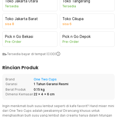
Toko Jakarta Utara
Toko Tangerang
Tersedia
Tersedia
Toko Jakarta Barat
Toko Cikupa
sisa
8
sisa
6
Pick n Go Bekasi
Pick n Go Depok
Pre-Order
Pre-Order
Tersedia bayar di tempat (COD)
Rincian Produk
Brand
One Two Cups
Garansi
1 Tahun Garansi Resmi
Berat Produk
0.15 kg
Dimensi Kemasan
22
x
4
x
6
cm
Ingin menikmati buih susu lembut seperti di kafe favorit? Hand mixer mini
dari One Two Cups adalah jawabannya! Dirancang khusus untuk
menghasilkan buih susu yang lembut dan creamy hanya dalam hitungan