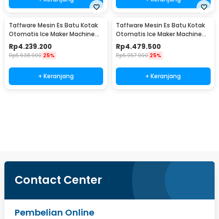
Taffware Mesin Es Batu Kotak
Taffware Mesin Es Batu Kotak
Otomatis Ice Maker Machine
Otomatis Ice Maker Machine
80kg 200W - HZB-70FAB
90kg 260W - HZB-80FAB
Rp
4.239.200
Rp
4.479.500
Rp
5.638.900
25%
Rp
5.957.900
25%
+ Keranjang
+ Keranjang
Beli Sekarang
Contact Center
Pembelian Online