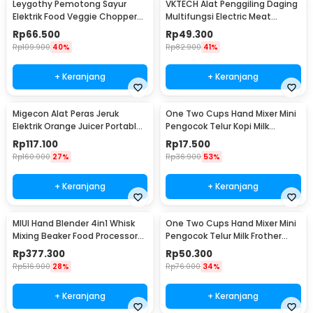
Leygothy Pemotong Sayur
VKTECH Alat Penggiling Daging
Elektrik Food Veggie Chopper
Multifungsi Electric Meat
Portable 4in1 - LE40
Grinder 350ml - MY-01
Rp
66.500
Rp
49.300
Rp
109.900
40%
Rp
82.900
41%
+ Keranjang
+ Keranjang
Migecon Alat Peras Jeruk
One Two Cups Hand Mixer Mini
Elektrik Orange Juicer Portable
Pengocok Telur Kopi Milk
400ml 45W - MDC1
Frother Battery - HMP40
Rp
117.100
Rp
17.500
Rp
160.000
27%
Rp
36.900
53%
+ Keranjang
+ Keranjang
MIUI Hand Blender 4in1 Whisk
One Two Cups Hand Mixer Mini
Mixing Beaker Food Processor
Pengocok Telur Milk Frother
15000RPM - H1
Double Layer - MFB1501A
Rp
377.300
Rp
50.300
Rp
516.900
28%
Rp
76.000
34%
+ Keranjang
+ Keranjang