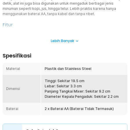
detik, alat ini juga bisa digunakan untuk mengaduk berbagai jenis
minuman seperti kopi, jus, hingga telur. Lebih praktis karena hanya
menggunakan baterai AA, tanpa kabel dan tanpa ribet.
Fitur
Penggunaan Mudah
Lebih Banyak
Cukup tekan dan tahan tombol power untuk langsung menggunakan
hand mixer mini secara nonstop. Tak perlu repot dengan berbagai
mode atau tombol tambahan, cukup satu klik dan alat ini siap
Spesifikasi
bekerja.
Praktis dengan Baterai
Material
Plastik dan Stainless Steel
Tidak perlu bergantung pada stop kontak atau kabel yang
merepotkan. Hand mixer mini ini hanya membutuhkan baterai AA,
sehingga Anda bisa menggunakannya kapan saja dan di mana saja
Tinggi: Sekitar 19.5 cm
dengan lebih fleksibel.
Lebar: Sekitar 3.3 cm
Dimensi
Panjang Tangkai Mixer: Sekitar 9.2 cm
Stainless Steel Tahan Karat
Diameter Kepala Pengaduk: Sekitar 2.2 cm
Kepala pengaduk terbuat dari stainless steel berkualitas tinggi
yang tahan karat dan higienis. Cocok digunakan dalam jangka
Baterai
2 x Baterai AA (Baterai Tidak Termasuk)
panjang dan mudah dibersihkan setelah digunakan.
Hasilkan Aneka Kreasi
Putaran cepatnya sangat ideal untuk menciptakan berbagai kreasi
minuman dan makanan. Mulai dari buih susu untuk cappuccino dan