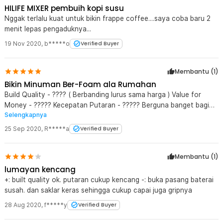
HILIFE MIXER pembuih kopi susu
Nggak terlalu kuat untuk bikin frappe coffee....saya coba baru 2
menit lepas pengaduknya...
19 Nov 2020
,
b*****o
Verified Buyer
Membantu (
1
)
Bikin Minuman Ber-Foam ala Rumahan
Build Quality - ???? ( Berbanding lurus sama harga ) Value for
Money - ????? Kecepatan Putaran - ????? Berguna banget bagi
Selengkapnya
yang pengen bikin kopi / teh yang ada foamnya ala-ala rumahan.
Bagi yang beli produk ini jangan lupa siapin battery AA nya 2 pcs.
25 Sep 2020
,
R*****a
Verified Buyer
Membantu (
1
)
lumayan kencang
+: built quality ok. putaran cukup kencang -: buka pasang baterai
susah. dan saklar keras sehingga cukup capai juga gripnya
28 Aug 2020
,
f*****y
Verified Buyer