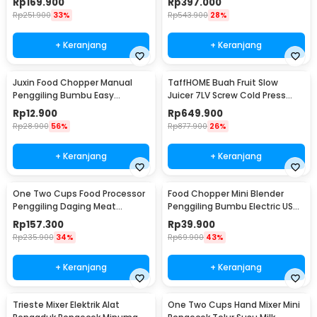
Rp
169.900
Rp
397.000
Rp
251.900
33%
Rp
543.900
28%
+ Keranjang
+ Keranjang
Juxin Food Chopper Manual
TaffHOME Buah Fruit Slow
Penggiling Bumbu Easy
Juicer 7LV Screw Cold Press
Operation 230ml - JX10
Extractor Machine - JE-B03BH
Rp
12.900
Rp
649.900
Rp
28.900
56%
Rp
877.900
26%
+ Keranjang
+ Keranjang
One Two Cups Food Processor
Food Chopper Mini Blender
Penggiling Daging Meat
Penggiling Bumbu Electric USB
Grinder 2L 200W - JJ-1966
Charge 23W 250ml - SR01
Rp
157.300
Rp
39.900
Rp
235.900
34%
Rp
69.900
43%
+ Keranjang
+ Keranjang
Trieste Mixer Elektrik Alat
One Two Cups Hand Mixer Mini