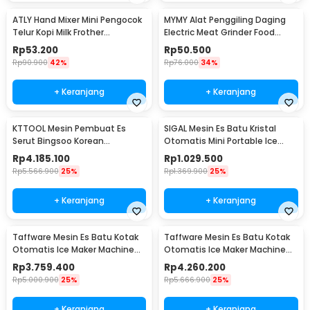
ATLY Hand Mixer Mini Pengocok
MYMY Alat Penggiling Daging
Telur Kopi Milk Frother
Electric Meat Grinder Food
Handheld - HMW05
Processor 350ml - MY-01
Rp
53.200
Rp
50.500
Rp
90.900
42%
Rp
76.000
34%
+ Keranjang
+ Keranjang
KTTOOL Mesin Pembuat Es
SIGAL Mesin Es Batu Kristal
Serut Bingsoo Korean
Otomatis Mini Portable Ice
Snowflake Ice Shaving - ZB-
Maker 12kg 100W - YH-16
Rp
4.185.100
Rp
1.029.500
XBJ60
Rp
5.566.900
25%
Rp
1.369.900
25%
+ Keranjang
+ Keranjang
Taffware Mesin Es Batu Kotak
Taffware Mesin Es Batu Kotak
Otomatis Ice Maker Machine
Otomatis Ice Maker Machine
50kg 200W - HZB-55FAB
70kg 220W - HZB-60FAB
Rp
3.759.400
Rp
4.260.200
Rp
5.000.900
25%
Rp
5.666.900
25%
+ Keranjang
+ Keranjang