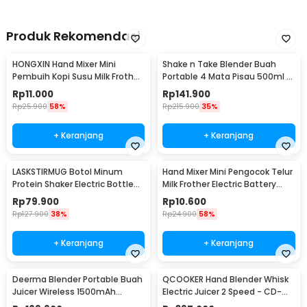
Produk Rekomendasi
HONGXIN Hand Mixer Mini
Shake n Take Blender Buah
Pembuih Kopi Susu Milk Frother
Portable 4 Mata Pisau 500ml -
Battery Power - MS-3089
VT-04
Rp
11.000
Rp
141.900
Rp
25.900
58%
Rp
215.900
35%
+ Keranjang
+ Keranjang
LASKSTIRMUG Botol Minum
Hand Mixer Mini Pengocok Telur
Protein Shaker Electric Bottle
Milk Frother Electric Battery
BPA Free 480ml - 1505
Power - HMP16
Rp
79.900
Rp
10.600
Rp
127.900
38%
Rp
24.900
58%
+ Keranjang
+ Keranjang
Deerma Blender Portable Buah
QCOOKER Hand Blender Whisk
Juicer Wireless 1500mAh
Electric Juicer 2 Speed - CD-
400ml - DEM-NU05
HB01