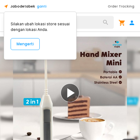
Jabodetabek
ganti
Order Tracking
Alat Kopi
Silakan ubah lokasi store sesuai
dengan lokasi Anda.
Mengerti