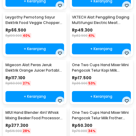
+ Keranjang
+ Keranjang
Leygothy Pemotong Sayur
VKTECH Alat Penggiling Daging
Elektrik Food Veggie Chopper
Multifungsi Electric Meat
Portable 4in1 - LE40
Grinder 350ml - MY-01
Rp
66.500
Rp
49.300
Rp
109.900
40%
Rp
82.900
41%
+ Keranjang
+ Keranjang
Migecon Alat Peras Jeruk
One Two Cups Hand Mixer Mini
Elektrik Orange Juicer Portable
Pengocok Telur Kopi Milk
400ml 45W - MDC1
Frother Battery - HMP40
Rp
117.100
Rp
17.500
Rp
160.000
27%
Rp
36.900
53%
+ Keranjang
+ Keranjang
MIUI Hand Blender 4in1 Whisk
One Two Cups Hand Mixer Mini
Mixing Beaker Food Processor
Pengocok Telur Milk Frother
15000RPM - H1
Double Layer - MFB1501A
Rp
377.300
Rp
50.300
Rp
516.900
28%
Rp
76.000
34%