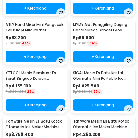
+ Keranjang
+ Keranjang
ATLY Hand Mixer Mini Pengocok
MYMY Alat Penggiling Daging
Telur Kopi Milk Frother
Electric Meat Grinder Food
Handheld - HMW05
Processor 350ml - MY-01
Rp
53.200
Rp
50.500
Rp
90.900
42%
Rp
76.000
34%
+ Keranjang
+ Keranjang
KTTOOL Mesin Pembuat Es
SIGAL Mesin Es Batu Kristal
Serut Bingsoo Korean
Otomatis Mini Portable Ice
Snowflake Ice Shaving - ZB-
Maker 12kg 100W - YH-16
Rp
4.185.100
Rp
1.029.500
XBJ60
Rp
5.566.900
25%
Rp
1.369.900
25%
+ Keranjang
+ Keranjang
Taffware Mesin Es Batu Kotak
Taffware Mesin Es Batu Kotak
Otomatis Ice Maker Machine
Otomatis Ice Maker Machine
50kg 200W - HZB-55FAB
70kg 220W - HZB-60FAB
Rp
3.759.400
Rp
4.260.200