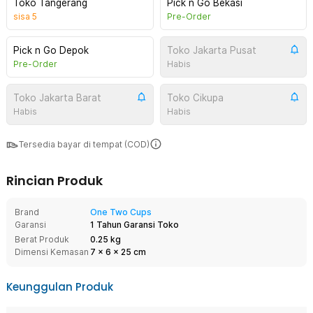
Toko Tangerang
Pick n Go Bekasi
sisa
5
Pre-Order
Pick n Go Depok
Toko Jakarta Pusat
Pre-Order
Habis
Toko Jakarta Barat
Toko Cikupa
Habis
Habis
Tersedia bayar di tempat (COD)
Rincian Produk
Brand
One Two Cups
Garansi
1 Tahun Garansi Toko
Berat Produk
0.25 kg
Dimensi Kemasan
7
x
6
x
25
cm
Keunggulan Produk