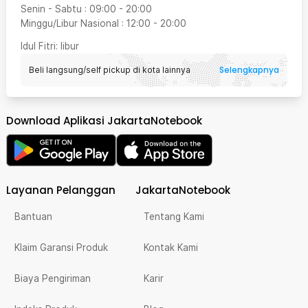
Senin - Sabtu
:
09:00
-
20:00
Minggu/Libur Nasional
:
12:00
-
20:00
Idul Fitri
: libur
Selengkapnya
Beli langsung/self pickup di kota lainnya
Download Aplikasi JakartaNotebook
Layanan Pelanggan
JakartaNotebook
Bantuan
Tentang Kami
Klaim Garansi Produk
Kontak Kami
Biaya Pengiriman
Karir