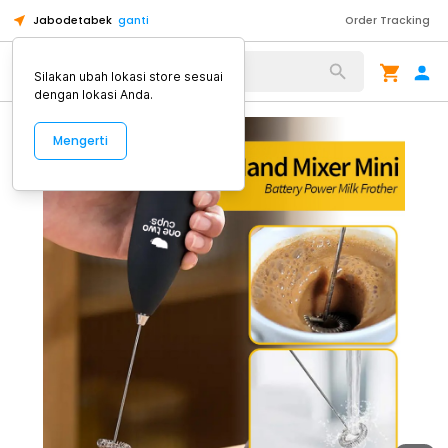
Jabodetabek
ganti
Order Tracking
Alat Kopi
Silakan ubah lokasi store sesuai
dengan lokasi Anda.
Mengerti