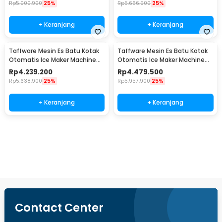
Rp
5.000.900
25%
Rp
5.666.900
25%
+ Keranjang
+ Keranjang
Taffware Mesin Es Batu Kotak
Taffware Mesin Es Batu Kotak
Otomatis Ice Maker Machine
Otomatis Ice Maker Machine
80kg 200W - HZB-70FAB
90kg 260W - HZB-80FAB
Rp
4.239.200
Rp
4.479.500
Rp
5.638.900
25%
Rp
5.957.900
25%
+ Keranjang
+ Keranjang
Beli Sekarang
Contact Center