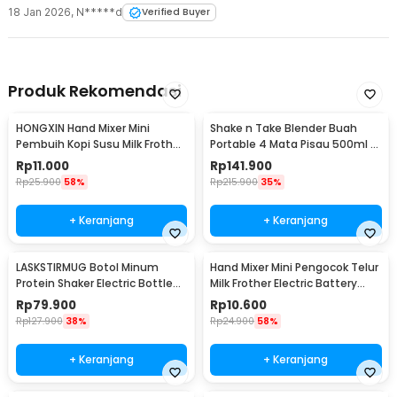
Rincian yang Anda dapatkan untuk pembelian produk ini:
18 Jan 2026
,
N*****d
Verified Buyer
1 x One Two Cups Hand Mixer Mini Pengocok Telur Susu Milk
Frother Battery - HMP30
Produk Rekomendasi
HONGXIN Hand Mixer Mini
Shake n Take Blender Buah
Pembuih Kopi Susu Milk Frother
Portable 4 Mata Pisau 500ml -
Battery Power - MS-3089
VT-04
Rp
11.000
Rp
141.900
Rp
25.900
58%
Rp
215.900
35%
+ Keranjang
+ Keranjang
LASKSTIRMUG Botol Minum
Hand Mixer Mini Pengocok Telur
Protein Shaker Electric Bottle
Milk Frother Electric Battery
BPA Free 480ml - 1505
Power - HMP16
Rp
79.900
Rp
10.600
Rp
127.900
38%
Rp
24.900
58%
+ Keranjang
+ Keranjang