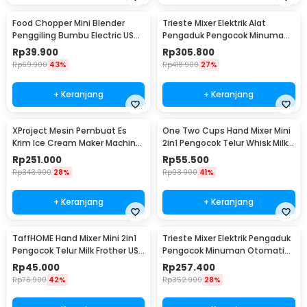
Food Chopper Mini Blender
Trieste Mixer Elektrik Alat
Penggiling Bumbu Electric USB
Pengaduk Pengocok Minuman
Charge 23W 250ml - SR01
Otomatis 100W - HSM-705S
Rp
39.900
Rp
305.800
Rp
69.900
43%
Rp
418.900
27%
+ Keranjang
+ Keranjang
XProject Mesin Pembuat Es
One Two Cups Hand Mixer Mini
Krim Ice Cream Maker Machine
2in1 Pengocok Telur Whisk Milk
200W - JG-10
Frother - HMW15
Rp
251.000
Rp
55.500
Rp
343.900
28%
Rp
93.900
41%
+ Keranjang
+ Keranjang
TaffHOME Hand Mixer Mini 2in1
Trieste Mixer Elektrik Pengaduk
Pengocok Telur Milk Frother USB
Pengocok Minuman Otomatis
Charge - HMW1
100W 2300RPM - HSM-705
Rp
45.000
Rp
257.400
Rp
76.900
42%
Rp
352.900
28%