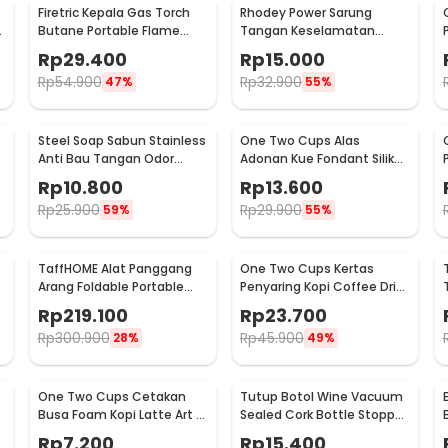
Firetric Kepala Gas Torch
Rhodey Power Sarung
6
Butane Portable Flame
Tangan Keselamatan
Gun Adjustable - 807
Tahan Goresan Pisau -
Rp
29.400
Rp
15.000
EN388
Rp
54.900
Rp
32.900
47%
55%
Steel Soap Sabun Stainless
One Two Cups Alas
Anti Bau Tangan Odor
Adonan Kue Fondant Silikon
Remove - HW071
Baking Mat Anti Slip -
Rp
10.800
Rp
13.600
JJ3873
Rp
25.900
Rp
29.900
59%
55%
TaffHOME Alat Panggang
One Two Cups Kertas
Arang Foldable Portable
Penyaring Kopi Coffee Drip
BBQ Outdoor Grill Stove -
Bag Paper Filter 50PCS -
Rp
219.100
Rp
23.700
HWSK77
T111
Rp
300.900
Rp
45.900
28%
49%
One Two Cups Cetakan
Tutup Botol Wine Vacuum
Busa Foam Kopi Latte Art 16
Sealed Cork Bottle Stopper
PCS - JJYE01
Stainless Steel - G94529
Rp
7.200
Rp
15.400