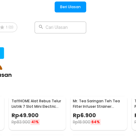
Beri Ulasan
1
(
0
)
Cari Ulasan
asan
TaffHOME Alat Rebus Telur
Mr. Tea Saringan Teh Tea
Listrik 7 Slot Mini Electric
Filter Infuser Strainer
Egg Cooker 350W - YS-203
Chilling Man Silicon - MR03
Rp
49.900
Rp
6.900
Rp
83.900
Rp
18.900
41%
64%