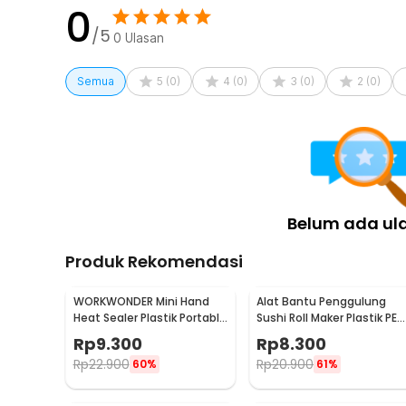
0
/5
0
Ulasan
Semua
5
(
0
)
4
(
0
)
3
(
0
)
2
(
0
)
Belum ada ul
Produk Rekomendasi
WORKWONDER Mini Hand
Alat Bantu Penggulung
Heat Sealer Plastik Portable
Sushi Roll Maker Plastik PE
Baterai AA - LX2000A
22x20.5x0.1cm - E1119
Rp
9.300
Rp
8.300
Rp
22.900
Rp
20.900
60%
61%