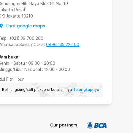
Bendungan Hilir Raya Blok G1 No. 10
Jakarta Pusat
DKI Jakarta
10210
Lihat google maps
Telp
:
(021) 39 700 200
Whatsapp Sales / COD
:
0896 135 222 00
Jam buka:
Senin - Sabtu
:
09:00
-
20:00
Minggu/Libur Nasional
:
12:00
-
20:00
Idul Fitri
: libur
Selengkapnya
Beli langsung/self pickup di kota lainnya
Our partners