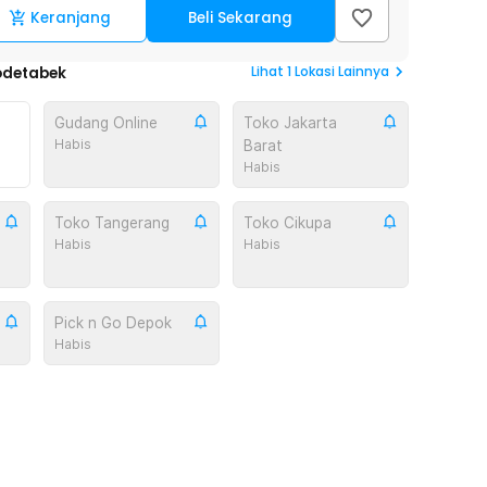
Keranjang
Beli Sekarang
Lihat
1
Lokasi Lainnya
odetabek
Gudang Online
Toko Jakarta
Habis
Barat
Habis
Toko Tangerang
Toko Cikupa
Habis
Habis
Pick n Go Depok
Habis