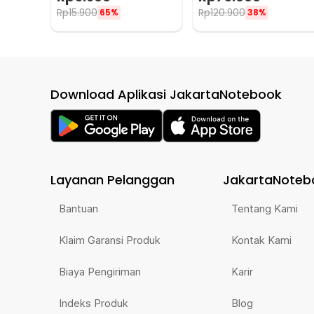
Rp
15.900
Rp
120.900
65%
38%
Download Aplikasi JakartaNotebook
Layanan Pelanggan
JakartaNoteb
Bantuan
Tentang Kami
Klaim Garansi Produk
Kontak Kami
Biaya Pengiriman
Karir
Indeks Produk
Blog