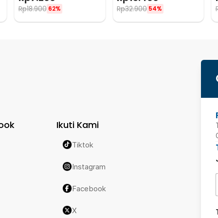
Rp
18.900
Rp
32.900
62%
54%
ook
Ikuti Kami
Tiktok
Instagram
Facebook
X