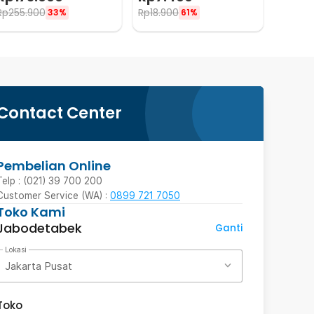
Rp
255.900
Rp
18.900
33%
61%
Contact Center
Pembelian Online
Telp : (021) 39 700 200
Customer Service (WA) :
0899 721 7050
Toko Kami
Jabodetabek
Ganti
Lokasi
Jakarta Pusat
Toko