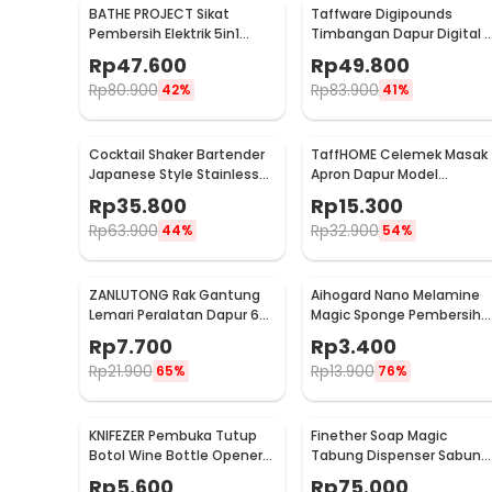
BATHE PROJECT Sikat
Taffware Digipounds
Pembersih Elektrik 5in1
Timbangan Dapur Digital 
Magic Brush Rechargeable
Satuan 1kg 0.1g - i2000
Rp
47.600
Rp
49.800
- WQ8110
Rp
80.900
Rp
83.900
42%
41%
Cocktail Shaker Bartender
TaffHOME Celemek Masak
Japanese Style Stainless
Apron Dapur Model
Steel 200ml
Kantong Pola Spatula -
Rp
35.800
Rp
15.300
JJ41
Rp
63.900
Rp
32.900
44%
54%
ZANLUTONG Rak Gantung
Aihogard Nano Melamine
Lemari Peralatan Dapur 6
Magic Sponge Pembersih
Hook Besi - 2137
Karat Besi - CW62
Rp
7.700
Rp
3.400
Rp
21.900
Rp
13.900
65%
76%
KNIFEZER Pembuka Tutup
Finether Soap Magic
Botol Wine Bottle Opener
Tabung Dispenser Sabun
Stainless Steel - WS01
Otomatis 400ml - AD-03
Rp
5.600
Rp
75.000