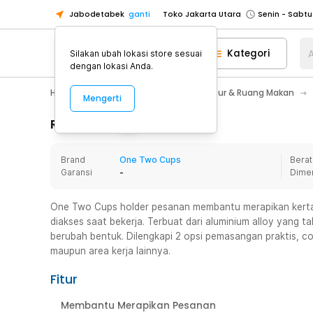
Jabodetabek
ganti
Toko Jakarta Utara
Toko Tangerang
Kategori
A
Silakan ubah lokasi store sesuai
Toko Cikupa
dengan lokasi Anda.
Pick n Go Jakarta Barat
Senin - J
Home Appliance
Perlengkapan Dapur & Ruang Makan
Mengerti
Pick n Go Bekasi
Senin - Jumat (08
Pick n Go Depok
Senin - Jumat (08
Rincian Produk
Toko Jakarta Pusat
Senin - Sabtu
Brand
One Two Cups
Berat
Toko Jakarta Barat
Senin - Sabtu
Garansi
-
Dime
Toko Jakarta Utara
Toko Tangerang
One Two Cups holder pesanan membantu merapikan kerta
diakses saat bekerja. Terbuat dari aluminium alloy yang t
Toko Cikupa
berubah bentuk. Dilengkapi 2 opsi pemasangan praktis, coc
Pick n Go Jakarta Barat
Senin - J
maupun area kerja lainnya.
Pick n Go Bekasi
Senin - Jumat (08
Fitur
Pick n Go Depok
Senin - Jumat (08
Membantu Merapikan Pesanan