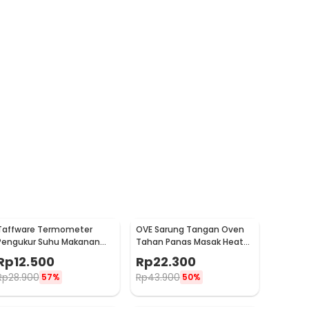
Taffware Termometer
OVE Sarung Tangan Oven
Pengukur Suhu Makanan
Tahan Panas Masak Heat
Digital Daging Kopi Susu -
Resistant Gloves - 540F
Rp
12.500
Rp
22.300
TP101
Rp
28.900
Rp
43.900
57%
50%