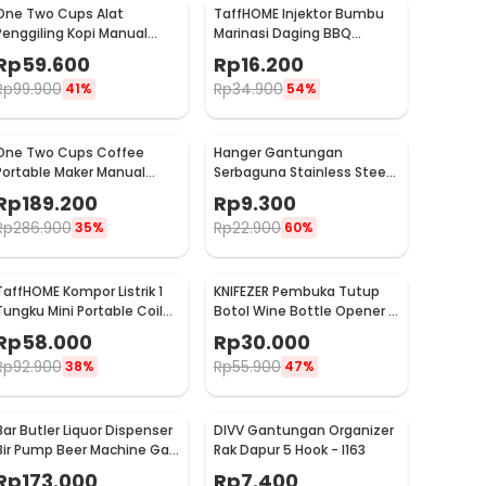
One Two Cups Alat
TaffHOME Injektor Bumbu
Penggiling Kopi Manual
Marinasi Daging BBQ
Coffee Grinder Portable -
Seasoning Injector - HC117
Rp
59.600
Rp
16.200
WFCG9800
Rp
99.900
Rp
34.900
41%
54%
One Two Cups Coffee
Hanger Gantungan
Portable Maker Manual
Serbaguna Stainless Steel
Hand Press Espresso 300ml
10 PCS - M127105
Rp
189.200
Rp
9.300
- T35066
Rp
286.900
Rp
22.900
35%
60%
TaffHOME Kompor Listrik 1
KNIFEZER Pembuka Tutup
Tungku Mini Portable Coil
Botol Wine Bottle Opener -
Hot Plate 500W - C1-1000-
TYK-074B
Rp
58.000
Rp
30.000
03
Rp
92.900
Rp
55.900
38%
47%
Bar Butler Liquor Dispenser
DIVV Gantungan Organizer
Bir Pump Beer Machine Gas
Rak Dapur 5 Hook - I163
Station 900ml - P-36
Rp
173.000
Rp
7.400