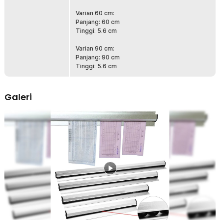
Kelengkapan Produk
Varian 60 cm:
Rincian yang Anda dapatkan untuk pembelian produk ini:
Panjang: 60 cm
1 x One Two Cups Holder Gantungan Kertas Pesanan Restoran
Tinggi: 5.6 cm
Menu Order Bill - JWA9
1 x Set Sekrup dan Fisher
Varian 90 cm:
1 x Set Stiker Perekat
Panjang: 90 cm
Tinggi: 5.6 cm
Galeri