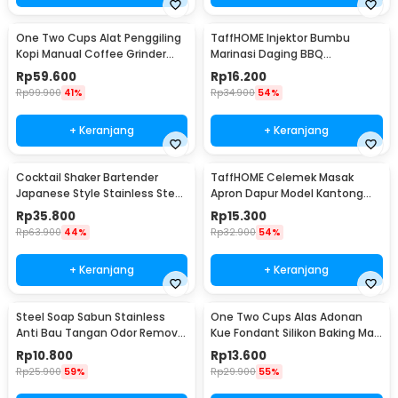
One Two Cups Alat Penggiling
TaffHOME Injektor Bumbu
Kopi Manual Coffee Grinder
Marinasi Daging BBQ
Portable - WFCG9800
Seasoning Injector - HC117
Rp
59.600
Rp
16.200
Rp
99.900
41%
Rp
34.900
54%
+ Keranjang
+ Keranjang
Cocktail Shaker Bartender
TaffHOME Celemek Masak
Japanese Style Stainless Steel
Apron Dapur Model Kantong
200ml
Pola Spatula - JJ41
Rp
35.800
Rp
15.300
Rp
63.900
44%
Rp
32.900
54%
+ Keranjang
+ Keranjang
Steel Soap Sabun Stainless
One Two Cups Alas Adonan
Anti Bau Tangan Odor Remove
Kue Fondant Silikon Baking Mat
- HW071
Anti Slip - JJ3873
Rp
10.800
Rp
13.600
Rp
25.900
59%
Rp
29.900
55%