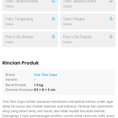
Toko Jakarta Barat
Toko Jakarta Utara
Habis
Habis
Toko Tangerang
Toko Cikupa
Habis
Habis
Pick n Go Bekasi
Pick n Go Depok
Habis
Habis
Rincian Produk
Brand
One Two Cups
Garansi
-
Berat Produk
1.5 kg
Dimensi Kemasan
93
x
8
x
5
cm
One Two Cups holder pesanan membantu merapikan kertas order agar
tetap tersusun dan mudah diakses saat bekerja. Terbuat dari aluminium
alloy yang tahan lama, anti-karat, dan tidak mudah berubah bentuk.
Dilengkapi 2 opsi pemasangan praktis, cocok untuk restoran, kafe, kasir,