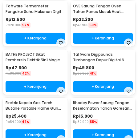
Taffware Termometer
OVE Sarung Tangan Oven
Pengukur Suhu Makanan Digital
Tahan Panas Masak Heat
Daging Kopi Susu - TP101
Resistant Gloves - 540F
Rp
12.500
Rp
22.300
Rp
28.900
57%
Rp
43.900
50%
+ Keranjang
+ Keranjang
BATHE PROJECT Sikat
Taffware Digipounds
Pembersih Elektrik 5in1 Magic
Timbangan Dapur Digital 6
Brush Rechargeable - WQ8110
Satuan 1kg 0.1g - i2000
Rp
47.600
Rp
49.800
Rp
80.900
42%
Rp
83.900
41%
+ Keranjang
+ Keranjang
Firetric Kepala Gas Torch
Rhodey Power Sarung Tangan
Butane Portable Flame Gun
Keselamatan Tahan Goresan
Adjustable - 807
Pisau - EN388
Rp
29.400
Rp
15.000
Rp
54.900
47%
Rp
32.900
55%
+ Keranjang
+ Keranjang