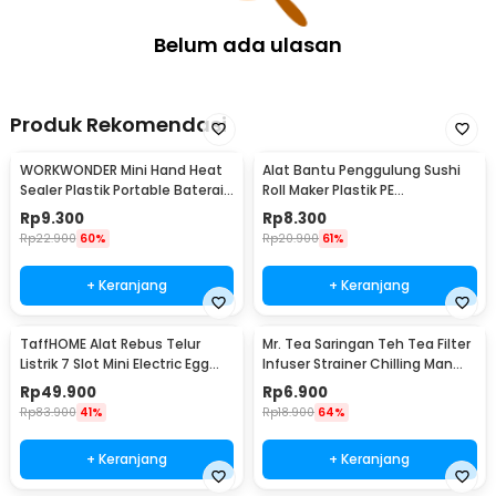
Belum ada ulasan
Produk Rekomendasi
WORKWONDER Mini Hand Heat
Alat Bantu Penggulung Sushi
Sealer Plastik Portable Baterai
Roll Maker Plastik PE
AA - LX2000A
22x20.5x0.1cm - E1119
Rp
9.300
Rp
8.300
Rp
22.900
60%
Rp
20.900
61%
+ Keranjang
+ Keranjang
TaffHOME Alat Rebus Telur
Mr. Tea Saringan Teh Tea Filter
Listrik 7 Slot Mini Electric Egg
Infuser Strainer Chilling Man
Cooker 350W - YS-203
Silicon - MR03
Rp
49.900
Rp
6.900
Rp
83.900
41%
Rp
18.900
64%
+ Keranjang
+ Keranjang