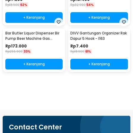
Rp
18.900
62%
Rp
32.900
54%
+ Keranjang
+ Keranjang
Bar Butler Liquor Dispenser Bir
DIVV Gantungan Organizer Rak
Pump Beer Machine Gas
Dapur 5 Hook - I163
Station 900ml - P-36
Rp
173.000
Rp
7.400
Rp
255.900
33%
Rp
18.900
61%
+ Keranjang
+ Keranjang
Beli Sekarang
Contact Center