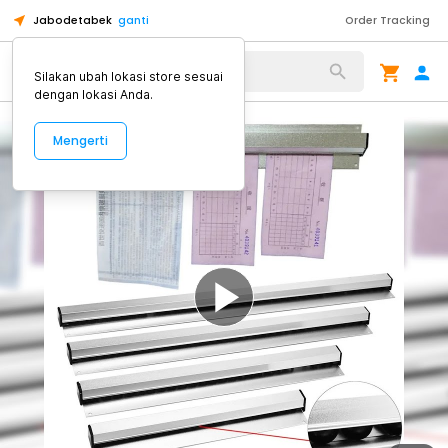
Jabodetabek
ganti
Order Tracking
Alat Kopi
Silakan ubah lokasi store sesuai
dengan lokasi Anda.
Mengerti