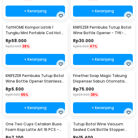
+ Keranjang
+ Keranjang
TaffHOME Kompor Listrik 1
KNIFEZER Pembuka Tutup Botol
Tungku Mini Portable Coil Hot
Wine Bottle Opener - TYK-
Plate 500W - C1-1000-03
074B
Rp
58.000
Rp
30.000
Rp
92.900
38%
Rp
55.900
47%
+ Keranjang
+ Keranjang
KNIFEZER Pembuka Tutup Botol
Finether Soap Magic Tabung
Wine Bottle Opener Stainless
Dispenser Sabun Otomatis
Steel - WS01
400ml - AD-03
Rp
5.600
Rp
75.000
Rp
15.900
65%
Rp
120.900
38%
+ Keranjang
+ Keranjang
One Two Cups Cetakan Busa
Tutup Botol Wine Vacuum
Foam Kopi Latte Art 16 PCS -
Sealed Cork Bottle Stopper
JJYE01
Stainless Steel - G94529
Rp
7.200
Rp
15.400