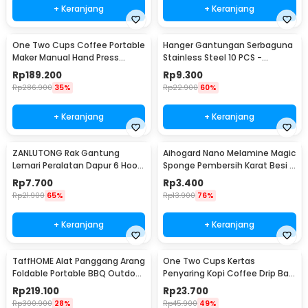
+ Keranjang
+ Keranjang
One Two Cups Coffee Portable
Hanger Gantungan Serbaguna
Maker Manual Hand Press
Stainless Steel 10 PCS -
Espresso 300ml - T35066
M127105
Rp
189.200
Rp
9.300
Rp
286.900
35%
Rp
22.900
60%
+ Keranjang
+ Keranjang
ZANLUTONG Rak Gantung
Aihogard Nano Melamine Magic
Lemari Peralatan Dapur 6 Hook
Sponge Pembersih Karat Besi -
Besi - 2137
CW62
Rp
7.700
Rp
3.400
Rp
21.900
65%
Rp
13.900
76%
+ Keranjang
+ Keranjang
TaffHOME Alat Panggang Arang
One Two Cups Kertas
Foldable Portable BBQ Outdoor
Penyaring Kopi Coffee Drip Bag
Grill Stove - HWSK77
Paper Filter 50PCS - T111
Rp
219.100
Rp
23.700
Rp
300.900
28%
Rp
45.900
49%