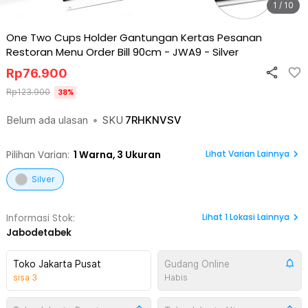
1 / 10
One Two Cups Holder Gantungan Kertas Pesanan
Restoran Menu Order Bill 90cm - JWA9
-
Silver
Rp
76.900
Rp
123.900
38
%
Belum ada ulasan
•
SKU
7RHKNVSV
Lihat Varian Lainnya
Pilihan Varian:
1
Warna,
3 Ukuran
Silver
Lihat
1
Lokasi Lainnya
Informasi Stok:
Jabodetabek
Toko Jakarta Pusat
Gudang Online
sisa
3
Habis