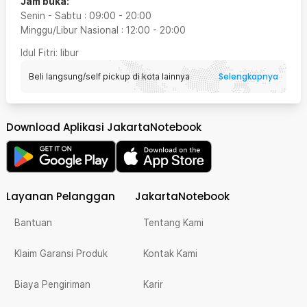
Jam buka:
Senin - Sabtu
:
09:00
-
20:00
Minggu/Libur Nasional
:
12:00
-
20:00
Idul Fitri
: libur
Selengkapnya
Beli langsung/self pickup di kota lainnya
Download Aplikasi JakartaNotebook
Layanan Pelanggan
JakartaNotebook
Bantuan
Tentang Kami
Klaim Garansi Produk
Kontak Kami
Biaya Pengiriman
Karir