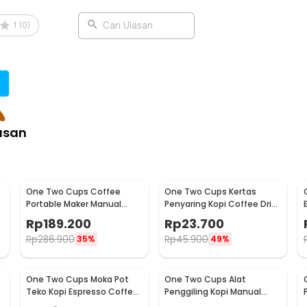
ntuk membantu meningkatkan kualitas
ang dengan kuat pada gagangnya sehingga
1
(
0
)
Cari Ulasan
mudah dibersihkan setelah dipakai.
:
istribution Tool 7 Pin - MD-600
asan
One Two Cups Coffee
One Two Cups Kertas
Portable Maker Manual
Penyaring Kopi Coffee Drip
Hand Press Espresso 300ml
Bag Paper Filter 50PCS -
Rp
189.200
Rp
23.700
- T35066
T111
Rp
286.900
Rp
45.900
35%
49%
One Two Cups Moka Pot
One Two Cups Alat
Teko Kopi Espresso Coffee
Penggiling Kopi Manual
Stovetop 2 Cup 100ml -
Coffee Grinder Wood -