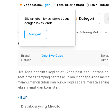
Jabodetabek
ganti
Toko Jakarta Utara
Toko Tangerang
Kategori
A
Silakan ubah lokasi store sesuai
Toko Cikupa
dengan lokasi Anda.
Pick n Go Jakarta Barat
Senin - J
Home Appliance
Perlengkapan Dapur & Ruang Makan
Mengerti
Pick n Go Bekasi
Senin - Jumat (08
Pick n Go Depok
Senin - Jumat (08
Rincian Produk
Toko Jakarta Pusat
Senin - Sabtu
Brand
One Two Cups
Berat
Toko Jakarta Barat
Senin - Sabtu
Garansi
-
Dime
Toko Jakarta Utara
Toko Tangerang
Jika Anda pencinta kopi sejati, Anda pasti tahu betapa pe
saat proses tamping espresso. Inilah mengapa Anda memerlu
Toko Cikupa
mampu mendistribusikan bubuk kopi secara merata sehing
Pick n Go Jakarta Barat
Senin - J
lebih nikmat dan konsisten.
Pick n Go Bekasi
Senin - Jumat (08
Fitur
Pick n Go Depok
Senin - Jumat (08
Distribusi yang Merata