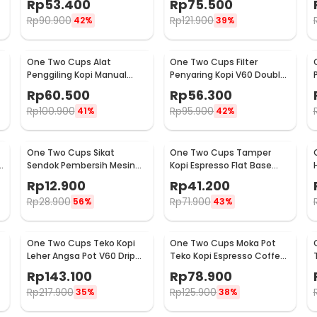
Rp
53.400
Rp
75.500
Z20
16290
Rp
90.900
Rp
121.900
42%
39%
One Two Cups Alat
One Two Cups Filter
Penggiling Kopi Manual
Penyaring Kopi V60 Double
Coffee Grinder Adjustable
Layer Coffee Filter - FS-40S
Rp
60.500
Rp
56.300
- RHNHA0176
Rp
100.900
Rp
95.900
41%
42%
One Two Cups Sikat
One Two Cups Tamper
Sendok Pembersih Mesin
Kopi Espresso Flat Base
Kopi Espresso 2in1 - 8809
Stainless Steel 51mm -
Rp
12.900
Rp
41.200
SS51
Rp
28.900
Rp
71.900
56%
43%
One Two Cups Teko Kopi
One Two Cups Moka Pot
Leher Angsa Pot V60 Drip
Teko Kopi Espresso Coffee
Kettle 960ml - RF-15
Maker Stovetop 6 Cup
Rp
143.100
Rp
78.900
300ml - Z21
Rp
217.900
Rp
125.900
35%
38%