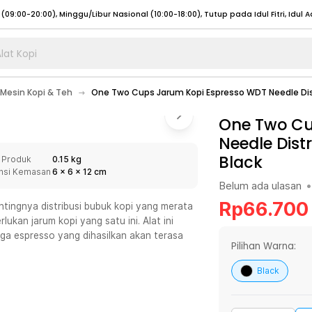
lat Kopi
umat (07:00 - 20:00), Sabtu - Minggu (08:00 - 20:00), Tutup pada Idul Fitri
Sele
Mesin Kopi & Teh
One Two Cups Jarum Kopi Espresso WDT Needle Dist
:00 - 20:00), Sabtu - Minggu/ Libur Nasional (08:00 - 17:00)
Selengkapnya
:00 - 20:00), Sabtu - Minggu/ Libur Nasional (08:00 - 17:00)
One Two Cu
Selengkapnya
Needle Dist
 (09:00-20:00), Minggu/Libur Nasional (12:00-20:00), Tutup pada Idul Fitri
Sele
Black
 Produk
0.15 kg
 (09:00-20:00), Minggu/Libur Nasional (12:00-20:00), Tutup pada Idul Fitri
Sele
nsi Kemasan
6
x
6
x
12
cm
Belum ada ulasan
•
Rp
66.700
ntingnya distribusi bubuk kopi yang merata
kan jarum kopi yang satu ini. Alat ini
ga espresso yang dihasilkan akan terasa
umat (07:00 - 20:00), Sabtu - Minggu (08:00 - 20:00), Tutup pada Idul Fitri
Sele
Pilihan Warna:
:00 - 20:00), Sabtu - Minggu/ Libur Nasional (08:00 - 17:00)
Selengkapnya
Black
:00 - 20:00), Sabtu - Minggu/ Libur Nasional (08:00 - 17:00)
Selengkapnya