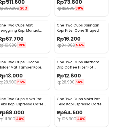
Rp
511.600
Rp
73.800
- 600N
NM-8300
Rp
690.900
Rp
118.900
26%
38%
One Two Cups Alat
One Two Cups Saringan
Penggiling Kopi Manual
Kopi Filter Cone Shaped
Coffee Grinder Adjustable
Coffee Dripper 1 PCS - K741
Rp
67.700
Rp
16.200
- CF4146
Rp
110.900
Rp
34.900
39%
54%
One Two Cups Silicone
One Two Cups Vietnam
Holder Mat Tamper Kopi
Drip Coffee Filter Pot
Espresso Barista - 0310
Saringan Kopi 124ml 7Q -
Rp
13.000
Rp
12.800
LC1
Rp
28.900
Rp
28.900
56%
56%
One Two Cups Moka Pot
One Two Cups Moka Pot
Teko Kopi Espresso Coffee
Teko Kopi Espresso Coffee
Maker Stovetop 4 Cup
Maker Stovetop 2 Cup
Rp
68.000
Rp
64.500
200ml - Z21
100ml - Z21
Rp
111.900
Rp
106.900
40%
40%