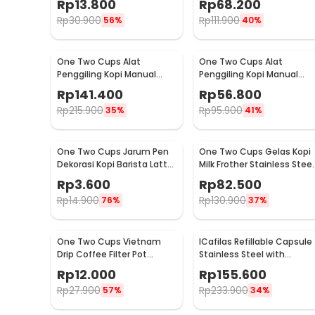
Rp
13.800
Rp
68.200
LC1
Z20
Rp
30.900
Rp
111.900
56%
40%
One Two Cups Alat
One Two Cups Alat
Penggiling Kopi Manual
Penggiling Kopi Manual
Coffee Grinder Wood 30g -
Coffee Grinder 160ml -
Rp
141.400
Rp
56.800
CW85532
CF012
Rp
215.900
Rp
95.900
35%
41%
One Two Cups Jarum Pen
One Two Cups Gelas Kopi
Dekorasi Kopi Barista Latte
Milk Frother Stainless Steel
Art Needle 13cm - F3F27
400ml - WZ0011
Rp
3.600
Rp
82.500
Rp
14.900
Rp
130.900
76%
37%
One Two Cups Vietnam
ICafilas Refillable Capsule
Drip Coffee Filter Pot
Stainless Steel with
Saringan Kopi 114ml 6Q -
Tamper for Nespresso -
Rp
12.000
Rp
155.600
LC1
F456
Rp
27.900
Rp
233.900
57%
34%