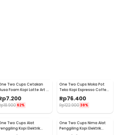
One Two Cups Cetakan
One Two Cups Moka Pot
Busa Foam Kopi Latte Art 16
Teko Kopi Espresso Coffee
PCS - JJYE01
Stovetop 6 Cup 300ml -
Rp
7.200
Rp
76.400
Z20
Rp
18.900
Rp
122.900
62%
38%
One Two Cups Alat
One Two Cups Nima Alat
Penggiling Kopi Elektrik
Penggiling Kopi Elektrik
Coffee Grinder Adjustable
Bumbu Coffee Grinder -