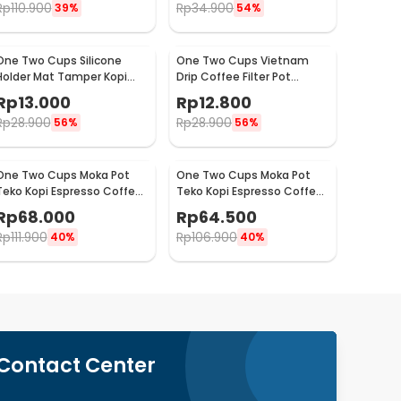
Rp
110.900
Rp
34.900
39%
54%
One Two Cups Silicone
One Two Cups Vietnam
Holder Mat Tamper Kopi
Drip Coffee Filter Pot
Espresso Barista - 0310
Saringan Kopi 124ml 7Q -
Rp
13.000
Rp
12.800
LC1
Rp
28.900
Rp
28.900
56%
56%
One Two Cups Moka Pot
One Two Cups Moka Pot
Teko Kopi Espresso Coffee
Teko Kopi Espresso Coffee
Maker Stovetop 4 Cup
Maker Stovetop 2 Cup
Rp
68.000
Rp
64.500
200ml - Z21
100ml - Z21
Rp
111.900
Rp
106.900
40%
40%
Contact Center