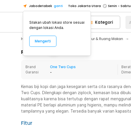
Jabodetabek
ganti
Toko Jakarta Utara
Toko Tangerang
Kategori
A
Silakan ubah lokasi store sesuai
Toko Cikupa
dengan lokasi Anda.
Pick n Go Jakarta Barat
Senin - J
Home Appliance
Perlengkapan Dapur & Ruang Makan
Mengerti
Pick n Go Bekasi
Senin - Jumat (08
Pick n Go Depok
Senin - Jumat (08
Rincian Produk
Toko Jakarta Pusat
Senin - Sabtu
Brand
One Two Cups
Berat
Toko Jakarta Barat
Senin - Sabtu
Garansi
-
Dime
Toko Jakarta Utara
Toko Tangerang
Kemas biji kopi dan jaga kesegaran serta cita rasanya 
Two Cups. Dilengkapi dengan ziplock, kemasan bisa dibuk
Toko Cikupa
kualitasnya karena bisa tertutup dengan rapat menggunak
Pick n Go Jakarta Barat
Senin - J
material PE berlapi aluminium yang higienis, mampu meli
tampilannya yang elegan. Tersedia banyak varian kapasit
Pick n Go Bekasi
Senin - Jumat (08
Pick n Go Depok
Senin - Jumat (08
Fitur