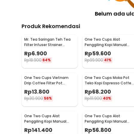
Belum ada ul
Produk Rekomendasi
Mr. Tea Saringan Teh Tea
One Two Cups Alat
Filter Infuser Strainer
Penggiling Kopi Manual
Chilling Man Silicon - MR03
Coffee Grinder Portable -
Rp
6.900
Rp
59.600
WFCG9800
Rp
18.900
Rp
99.900
64%
41%
One Two Cups Vietnam
One Two Cups Moka Pot
Drip Coffee Filter Pot
Teko Kopi Espresso Coffee
Saringan Kopi 180ml 8Q -
Stovetop 4 Cup 200ml -
Rp
13.800
Rp
68.200
LC1
Z20
Rp
30.900
Rp
111.900
56%
40%
One Two Cups Alat
One Two Cups Alat
Penggiling Kopi Manual
Penggiling Kopi Manual
Coffee Grinder Wood 30g -
Coffee Grinder 160ml -
Rp
141.400
Rp
56.800
CW85532
CF012