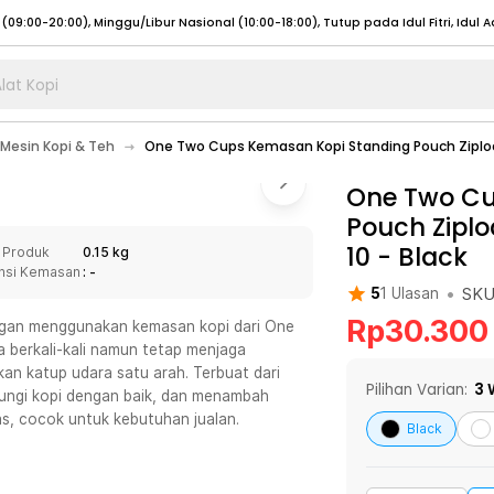
lat Kopi
umat (07:00 - 20:00), Sabtu - Minggu (08:00 - 20:00), Tutup pada Idul Fitri
Sele
Mesin Kopi & Teh
One Two Cups Kemasan Kopi Standing Pouch Ziplock
:00 - 20:00), Sabtu - Minggu/ Libur Nasional (08:00 - 17:00)
Selengkapnya
:00 - 20:00), Sabtu - Minggu/ Libur Nasional (08:00 - 17:00)
One Two Cu
Selengkapnya
Pouch Ziplo
 (09:00-20:00), Minggu/Libur Nasional (12:00-20:00), Tutup pada Idul Fitri
Sele
10
-
Black
 Produk
0.15 kg
 (09:00-20:00), Minggu/Libur Nasional (12:00-20:00), Tutup pada Idul Fitri
Sele
nsi Kemasan
: -
•
SK
5
1
Ulasan
Rp
30.300
dengan menggunakan kemasan kopi dari One
a berkali-kali namun tetap menjaga
an katup udara satu arah. Terbuat dari
umat (07:00 - 20:00), Sabtu - Minggu (08:00 - 20:00), Tutup pada Idul Fitri
Sele
Pilihan Varian:
3
ndungi kopi dengan baik, dan menambah
as, cocok untuk kebutuhan jualan.
:00 - 20:00), Sabtu - Minggu/ Libur Nasional (08:00 - 17:00)
Selengkapnya
Black
:00 - 20:00), Sabtu - Minggu/ Libur Nasional (08:00 - 17:00)
Selengkapnya