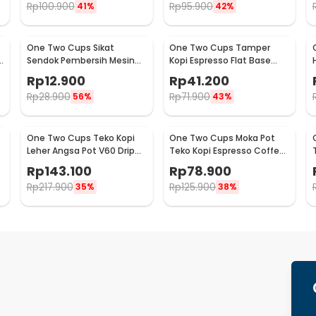
Rp
100.900
Rp
95.900
41%
42%
One Two Cups Sikat
One Two Cups Tamper
Sendok Pembersih Mesin
Kopi Espresso Flat Base
Kopi Espresso 2in1 - 8809
Stainless Steel 51mm -
Rp
12.900
Rp
41.200
SS51
Rp
28.900
Rp
71.900
56%
43%
One Two Cups Teko Kopi
One Two Cups Moka Pot
Leher Angsa Pot V60 Drip
Teko Kopi Espresso Coffee
Kettle 960ml - RF-15
Maker Stovetop 6 Cup
Rp
143.100
Rp
78.900
300ml - Z21
Rp
217.900
Rp
125.900
35%
38%