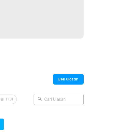
ok untuk teh, rempah, cokelat bubuk,
dan tampilannya yang modern
uan usaha.
:
lock with Valve - KF-10
Beri Ulasan
1
(
0
)
Cari Ulasan