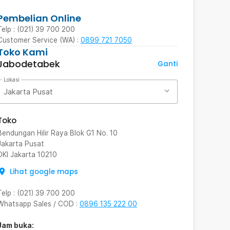
Pembelian Online
Telp : (021) 39 700 200
Customer Service (WA) :
0899 721 7050
Toko Kami
Jabodetabek
Ganti
Lokasi
Jakarta Pusat
Toko
Bendungan Hilir Raya Blok G1 No. 10
Jakarta Pusat
DKI Jakarta
10210
Lihat google maps
Telp
:
(021) 39 700 200
Whatsapp Sales / COD
:
0896 135 222 00
Jam buka: