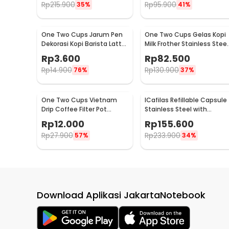
Rp
215.900
Rp
95.900
35%
41%
One Two Cups Jarum Pen
One Two Cups Gelas Kopi
Dekorasi Kopi Barista Latte
Milk Frother Stainless Steel
Art Needle 13cm - F3F27
400ml - WZ0011
Rp
3.600
Rp
82.500
Rp
14.900
Rp
130.900
76%
37%
One Two Cups Vietnam
ICafilas Refillable Capsule
Drip Coffee Filter Pot
Stainless Steel with
Saringan Kopi 114ml 6Q -
Tamper for Nespresso -
Rp
12.000
Rp
155.600
LC1
F456
Rp
27.900
Rp
233.900
57%
34%
Download Aplikasi JakartaNotebook