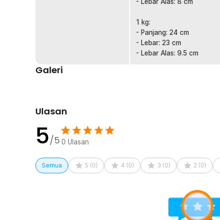
- Lebar Alas: 8 cm
Selain untuk biji atau bubuk kopi, kemasan ini juga coc
snack, atau produk herbal. Sifatnya yang tahan lama 
1 kg:
membuatnya fleksibel digunakan untuk berbagai keperl
- Panjang: 24 cm
- Lebar: 23 cm
Kelengkapan Produk
- Lebar Alas: 9.5 cm
Rincian yang Anda dapatkan untuk pembelian produk ini
Galeri
10 x One Two Cups Kemasan Kopi Standing Pouch Zip
Ulasan
5
/5
0
Ulasan
Semua
5
(
0
)
4
(
0
)
3
(
0
)
2
(
0
)