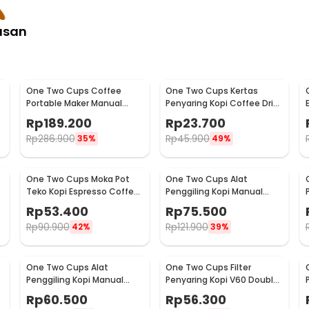
asan
One Two Cups Coffee
One Two Cups Kertas
Portable Maker Manual
Penyaring Kopi Coffee Drip
Hand Press Espresso 300ml
Bag Paper Filter 50PCS -
Rp
189.200
Rp
23.700
- T35066
T111
Rp
286.900
Rp
45.900
35%
49%
One Two Cups Moka Pot
One Two Cups Alat
Teko Kopi Espresso Coffee
Penggiling Kopi Manual
Stovetop 2 Cup 100ml -
Coffee Grinder Wood -
Rp
53.400
Rp
75.500
Z20
16290
Rp
90.900
Rp
121.900
42%
39%
One Two Cups Alat
One Two Cups Filter
Penggiling Kopi Manual
Penyaring Kopi V60 Double
Coffee Grinder Adjustable
Layer Coffee Filter - FS-40S
Rp
60.500
Rp
56.300
- RHNHA0176