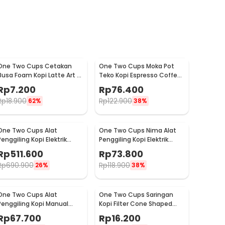
One Two Cups Cetakan
One Two Cups Moka Pot
Busa Foam Kopi Latte Art 16
Teko Kopi Espresso Coffee
PCS - JJYE01
Stovetop 6 Cup 300ml -
Rp
7.200
Rp
76.400
Z20
Rp
18.900
Rp
122.900
62%
38%
One Two Cups Alat
One Two Cups Nima Alat
Penggiling Kopi Elektrik
Penggiling Kopi Elektrik
Coffee Grinder Adjustable
Bumbu Coffee Grinder -
Rp
511.600
Rp
73.800
- 600N
NM-8300
Rp
690.900
Rp
118.900
26%
38%
One Two Cups Alat
One Two Cups Saringan
Penggiling Kopi Manual
Kopi Filter Cone Shaped
Coffee Grinder Adjustable
Coffee Dripper 1 PCS - K741
Rp
67.700
Rp
16.200
- CF4146