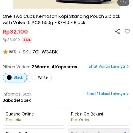
1 / 7
One Two Cups Kemasan Kopi Standing Pouch Ziplock
with Valve 10 PCS 500g - KF-10
-
Black
Rp
32.100
Rp
58.900
46
%
•
SKU
7CHW34BK
5
(
1
)
Lihat Varian Lainnya
Pilihan Varian:
2
Warna,
4 Kapasitas
Black
White
Lihat
1
Lokasi Lainnya
Informasi Stok:
Jabodetabek
Gudang Online
Pick n Go Bekasi
Tersedia
Pre-Order