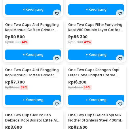
+ Keranjang
+ Keranjang
One Two Cups Alat Penggiling
One Two Cups Filter Penyaring
Kopi Manual Coffee Grinder
Kopi V60 Double Layer Coffee
Adjustable - RHNHA0176
Filter - FS-40S
Rp
60.500
Rp
56.300
Rp
100.900
41%
Rp
95.900
42%
+ Keranjang
+ Keranjang
One Two Cups Alat Penggiling
One Two Cups Saringan Kopi
Kopi Manual Coffee Grinder
Filter Cone Shaped Coffee
Adjustable - CF4146
Dripper 1 PCS - K741
Rp
67.700
Rp
16.200
Rp
110.900
39%
Rp
34.900
54%
+ Keranjang
+ Keranjang
One Two Cups Jarum Pen
One Two Cups Gelas Kopi Milk
Dekorasi Kopi Barista Latte Art
Frother Stainless Steel 400ml -
Needle 13cm - F3F27
WZ0011
Rp
3.600
Rp
82.500