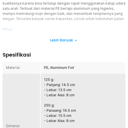
kualitasnya karena bisa tertutup dengan rapat menggunakan katup udara
satu arah. Terbuat dari material PE berlapi aluminium yang higienis,
mampu melindungi kopi dengan baik, dan menambah tampilannya yang
elegan. Tersedia banyak varian kapasitas, cocok untuk kebutuhan jualan.
Fitur
Tutup Rapat, Kopi Tetap Segar
Lebih Banyak
Fitur ziplock berkualitas tinggi memungkinkan kemasan kopi dibuka
dan ditutup kembali berkali-kali tanpa mengurangi daya kedapnya.
Spesifikasi
Hal ini menjaga kelembapan dan aroma alami biji kopi tetap utuh
lebih lama, sehingga kesegaran setiap seduhan kopi selalu terjaga
hingga tetes terakhir.
Material
PE, Aluminium Foil
Rahasia Aroma yang Terjaga Sempurna
Katup satu arah berfungsi untuk melepaskan gas karbon dioksida
125 g:
dari biji kopi yang baru disangrai, sambil mencegah udara luar
- Panjang: 14.5 cm
masuk. Fitur ini penting untuk mencegah oksidasi dan menjaga
- Lebar: 13.5 cm
karakteristik rasa kopi tetap konsisten.
- Lebar Alas: 8 cm
Tahan Lembap, Aman, dan Kuat
250 g:
Terbuat dari material PE berlapis aluminium foil, pouch ini memiliki
- Panaang: 16.5 cm
ketahanan tinggi terhadap air, minyak, dan udara. Struktur
- Lebar: 15.5 cm
berlapisnya tidak hanya membuat kemasan lebih kuat, tetapi juga
- Lebar Alas: 8 cm
memberikan perlindungan maksimal terhadap sinar UV dan
Dimensi