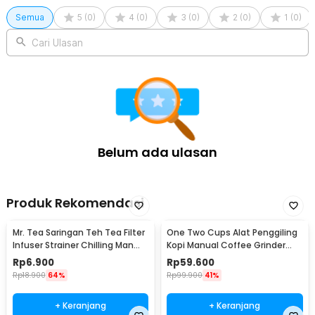
Semua
5
(
0
)
4
(
0
)
3
(
0
)
2
(
0
)
1
(
0
)
Cari Ulasan
Belum ada ulasan
Produk Rekomendasi
Mr. Tea Saringan Teh Tea Filter
One Two Cups Alat Penggiling
Infuser Strainer Chilling Man
Kopi Manual Coffee Grinder
Silicon - MR03
Portable - WFCG9800
Rp
6.900
Rp
59.600
Rp
18.900
64%
Rp
99.900
41%
+ Keranjang
+ Keranjang