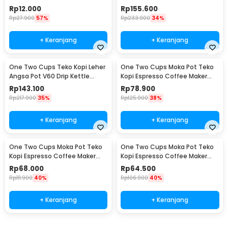
114ml 6Q - LC1
for Nespresso - F456
Rp
12.000
Rp
155.600
Rp
27.900
57%
Rp
233.900
34%
+ Keranjang
+ Keranjang
One Two Cups Teko Kopi Leher
One Two Cups Moka Pot Teko
Angsa Pot V60 Drip Kettle
Kopi Espresso Coffee Maker
960ml - RF-15
Stovetop 6 Cup 300ml - Z21
Rp
143.100
Rp
78.900
Rp
217.900
35%
Rp
125.900
38%
+ Keranjang
+ Keranjang
One Two Cups Moka Pot Teko
One Two Cups Moka Pot Teko
Kopi Espresso Coffee Maker
Kopi Espresso Coffee Maker
Stovetop 4 Cup 200ml - Z21
Stovetop 2 Cup 100ml - Z21
Rp
68.000
Rp
64.500
Rp
111.900
40%
Rp
106.900
40%
+ Keranjang
+ Keranjang