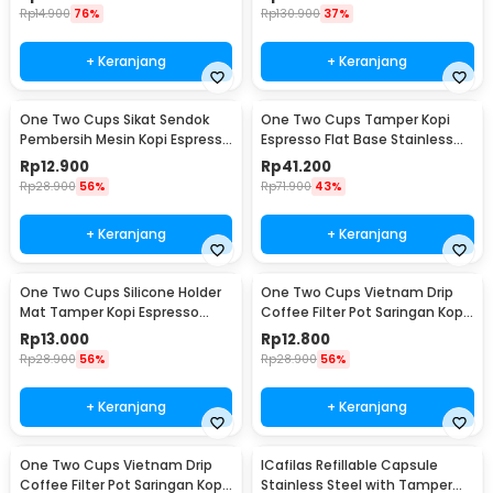
Rp
14.900
76%
Rp
130.900
37%
+ Keranjang
+ Keranjang
One Two Cups Sikat Sendok
One Two Cups Tamper Kopi
Pembersih Mesin Kopi Espresso
Espresso Flat Base Stainless
2in1 - 8809
Steel 51mm - SS51
Rp
12.900
Rp
41.200
Rp
28.900
56%
Rp
71.900
43%
+ Keranjang
+ Keranjang
One Two Cups Silicone Holder
One Two Cups Vietnam Drip
Mat Tamper Kopi Espresso
Coffee Filter Pot Saringan Kopi
Barista - 0310
124ml 7Q - LC1
Rp
13.000
Rp
12.800
Rp
28.900
56%
Rp
28.900
56%
+ Keranjang
+ Keranjang
One Two Cups Vietnam Drip
ICafilas Refillable Capsule
Coffee Filter Pot Saringan Kopi
Stainless Steel with Tamper