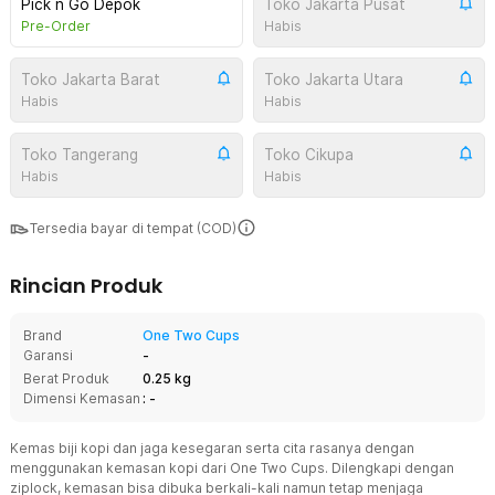
Pick n Go Depok
Toko Jakarta Pusat
Pre-Order
Habis
Toko Jakarta Barat
Toko Jakarta Utara
Habis
Habis
Toko Tangerang
Toko Cikupa
Habis
Habis
Tersedia bayar di tempat (COD)
Rincian Produk
Brand
One Two Cups
Garansi
-
Berat Produk
0.25 kg
Dimensi Kemasan
: -
Kemas biji kopi dan jaga kesegaran serta cita rasanya dengan
menggunakan kemasan kopi dari One Two Cups. Dilengkapi dengan
ziplock, kemasan bisa dibuka berkali-kali namun tetap menjaga