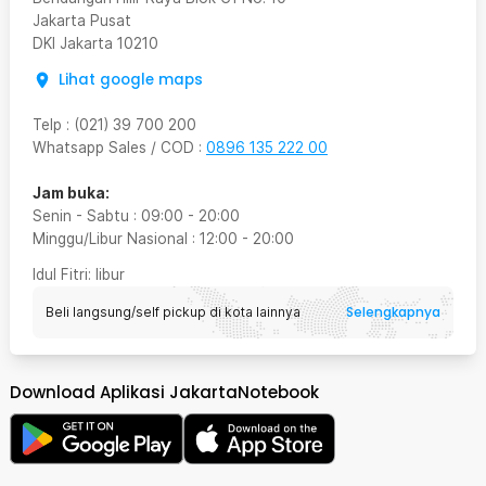
Jakarta Pusat
DKI Jakarta
10210
Lihat google maps
Telp
:
(021) 39 700 200
Whatsapp Sales / COD
:
0896 135 222 00
Jam buka:
Senin - Sabtu
:
09:00
-
20:00
Minggu/Libur Nasional
:
12:00
-
20:00
Idul Fitri
: libur
Selengkapnya
Beli langsung/self pickup di kota lainnya
Download Aplikasi JakartaNotebook