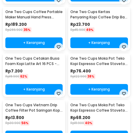
One Two Cups Coffee Portable
One Two Cups Kertas
Maker Manual Hand Press
Penyaring Kopi Coffee Drip Bag
Espresso 300ml - T35066
Paper Filter 50PCS - T111
Rp
189.200
Rp
23.700
Rp
286.900
35%
Rp
45.900
49%
+ Keranjang
+ Keranjang
One Two Cups Cetakan Busa
One Two Cups Moka Pot Teko
Foam Kopi Latte Art 16 PCS -
Kopi Espresso Coffee Stovetop
JJYE01
6 Cup 300ml - Z20
Rp
7.200
Rp
76.400
Rp
18.900
62%
Rp
122.900
38%
+ Keranjang
+ Keranjang
One Two Cups Vietnam Drip
One Two Cups Moka Pot Teko
Coffee Filter Pot Saringan Kopi
Kopi Espresso Coffee Stovetop
180ml 8Q - LC1
4 Cup 200ml - Z20
Rp
13.800
Rp
68.200
Rp
30.900
56%
Rp
111.900
40%