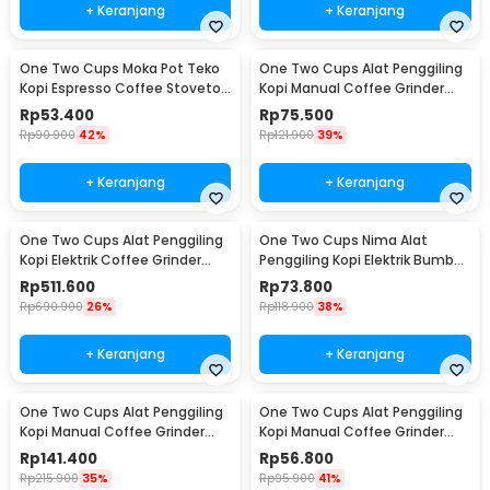
+ Keranjang
+ Keranjang
One Two Cups Moka Pot Teko
One Two Cups Alat Penggiling
Kopi Espresso Coffee Stovetop
Kopi Manual Coffee Grinder
2 Cup 100ml - Z20
Wood - 16290
Rp
53.400
Rp
75.500
Rp
90.900
42%
Rp
121.900
39%
+ Keranjang
+ Keranjang
One Two Cups Alat Penggiling
One Two Cups Nima Alat
Kopi Elektrik Coffee Grinder
Penggiling Kopi Elektrik Bumbu
Adjustable - 600N
Coffee Grinder - NM-8300
Rp
511.600
Rp
73.800
Rp
690.900
26%
Rp
118.900
38%
+ Keranjang
+ Keranjang
One Two Cups Alat Penggiling
One Two Cups Alat Penggiling
Kopi Manual Coffee Grinder
Kopi Manual Coffee Grinder
Wood 30g - CW85532
160ml - CF012
Rp
141.400
Rp
56.800
Rp
215.900
35%
Rp
95.900
41%