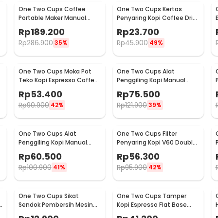
One Two Cups Coffee
One Two Cups Kertas
Portable Maker Manual
Penyaring Kopi Coffee Drip
Hand Press Espresso 300ml
Bag Paper Filter 50PCS -
Rp
189.200
Rp
23.700
- T35066
T111
Rp
286.900
Rp
45.900
35%
49%
One Two Cups Moka Pot
One Two Cups Alat
Teko Kopi Espresso Coffee
Penggiling Kopi Manual
Stovetop 2 Cup 100ml -
Coffee Grinder Wood -
Rp
53.400
Rp
75.500
Z20
16290
Rp
90.900
Rp
121.900
42%
39%
One Two Cups Alat
One Two Cups Filter
Penggiling Kopi Manual
Penyaring Kopi V60 Double
Coffee Grinder Adjustable
Layer Coffee Filter - FS-40S
Rp
60.500
Rp
56.300
- RHNHA0176
Rp
100.900
Rp
95.900
41%
42%
One Two Cups Sikat
One Two Cups Tamper
Sendok Pembersih Mesin
Kopi Espresso Flat Base
Kopi Espresso 2in1 - 8809
Stainless Steel 51mm -