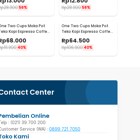
Rp
13.000
Rp
12.800
LC1
Rp
28.900
Rp
28.900
56%
56%
One Two Cups Moka Pot
One Two Cups Moka Pot
Teko Kopi Espresso Coffee
Teko Kopi Espresso Coffee
Maker Stovetop 4 Cup
Maker Stovetop 2 Cup
Rp
68.000
Rp
64.500
200ml - Z21
100ml - Z21
Rp
111.900
Rp
106.900
40%
40%
Contact Center
Pembelian Online
Telp : (021) 39 700 200
Customer Service (WA) :
0899 721 7050
Toko Kami