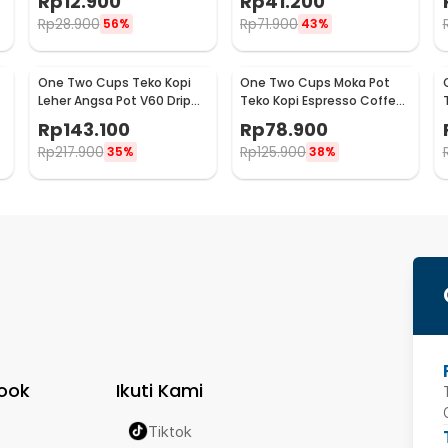
Rp
12.900
Rp
41.200
SS51
Rp
28.900
Rp
71.900
56%
43%
One Two Cups Teko Kopi
One Two Cups Moka Pot
Leher Angsa Pot V60 Drip
Teko Kopi Espresso Coffee
Kettle 960ml - RF-15
Maker Stovetop 6 Cup
Rp
143.100
Rp
78.900
300ml - Z21
Rp
217.900
Rp
125.900
35%
38%
ook
Ikuti Kami
Tiktok