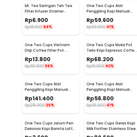
Mr. Tea Saringan Teh Tea
One Two Cups Alat
Filter Infuser Strainer
Penggiling Kopi Manual
Chilling Man Silicon - MR03
Coffee Grinder Portable -
Rp
6.900
Rp
59.600
WFCG9800
Rp
18.900
Rp
99.900
64%
41%
One Two Cups Vietnam
One Two Cups Moka Pot
Drip Coffee Filter Pot
Teko Kopi Espresso Coffee
Saringan Kopi 180ml 8Q -
Stovetop 4 Cup 200ml -
Rp
13.800
Rp
68.200
LC1
Z20
Rp
30.900
Rp
111.900
56%
40%
One Two Cups Alat
One Two Cups Alat
Penggiling Kopi Manual
Penggiling Kopi Manual
Coffee Grinder Wood 30g -
Coffee Grinder 160ml -
Rp
141.400
Rp
56.800
CW85532
CF012
Rp
215.900
Rp
95.900
35%
41%
One Two Cups Jarum Pen
One Two Cups Gelas Kopi
Dekorasi Kopi Barista Latte
Milk Frother Stainless Steel
Art Needle 13cm - F3F27
400ml - WZ0011