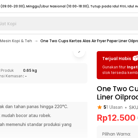
lat Kopi
umat (07:00 - 20:00), Sabtu - Minggu (08:00 - 20:00), Tutup pada Idul Fitri
Sele
Mesin Kopi & Teh
One Two Cups Kertas Alas Air Fryer Paper Liner Oilp
:00 - 20:00), Sabtu - Minggu/ Libur Nasional (08:00 - 17:00)
Selengkapnya
:00 - 20:00), Sabtu - Minggu/ Libur Nasional (08:00 - 17:00)
Selengkapnya
Terjual Habis
 (09:00-20:00), Minggu/Libur Nasional (12:00-20:00), Tutup pada Idul Fitri
Sele
Gunakan fitur
Ingat
 Produk
0.65 kg
 (09:00-20:00), Minggu/Libur Nasional (12:00-20:00), Tutup pada Idul Fitri
Sele
stok tersedia kemba
nsi Kemasan
: -
One Two Cup
Liner Oilpr
yak dan tahan panas hingga 220°C.
•
SK
5
1
Ulasan
umat (07:00 - 20:00), Sabtu - Minggu (08:00 - 20:00), Tutup pada Idul Fitri
Sele
Rp
12.500
k mudah bocor atau robek.
:00 - 20:00), Sabtu - Minggu/ Libur Nasional (08:00 - 17:00)
Selengkapnya
lah memenuhi standar produksi yang
:00 - 20:00), Sabtu - Minggu/ Libur Nasional (08:00 - 17:00)
Selengkapnya
Pilihan Warna: