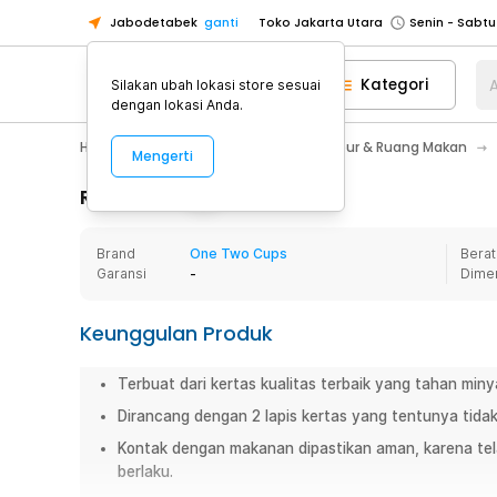
Jabodetabek
ganti
Toko Jakarta Utara
Toko Tangerang
Kategori
A
Silakan ubah lokasi store sesuai
Toko Cikupa
dengan lokasi Anda.
Pick n Go Jakarta Barat
Senin - J
Home Appliance
Perlengkapan Dapur & Ruang Makan
Mengerti
Pick n Go Bekasi
Senin - Jumat (08
Pick n Go Depok
Senin - Jumat (08
Rincian Produk
Toko Jakarta Pusat
Senin - Sabtu
Brand
One Two Cups
Berat
Toko Jakarta Barat
Senin - Sabtu
Garansi
-
Dime
Toko Jakarta Utara
Toko Tangerang
Keunggulan Produk
Toko Cikupa
Terbuat dari kertas kualitas terbaik yang tahan min
Pick n Go Jakarta Barat
Senin - J
Dirancang dengan 2 lapis kertas yang tentunya tida
Pick n Go Bekasi
Senin - Jumat (08
Kontak dengan makanan dipastikan aman, karena te
Pick n Go Depok
Senin - Jumat (08
berlaku.