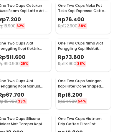
One Two Cups Cetakan
One Two Cups Moka Pot
Busa Foam Kopi Latte Art 16
Teko Kopi Espresso Coffee
PCS - JJYE01
Stovetop 6 Cup 300ml -
Rp
7.200
Rp
76.400
Z20
Rp
18.900
Rp
122.900
62%
38%
One Two Cups Alat
One Two Cups Nima Alat
Penggiling Kopi Elektrik
Penggiling Kopi Elektrik
Coffee Grinder Adjustable
Bumbu Coffee Grinder -
Rp
511.600
Rp
73.800
- 600N
NM-8300
Rp
690.900
Rp
118.900
26%
38%
One Two Cups Alat
One Two Cups Saringan
Penggiling Kopi Manual
Kopi Filter Cone Shaped
Coffee Grinder Adjustable
Coffee Dripper 1 PCS - K741
Rp
67.700
Rp
16.200
- CF4146
Rp
110.900
Rp
34.900
39%
54%
One Two Cups Silicone
One Two Cups Vietnam
Holder Mat Tamper Kopi
Drip Coffee Filter Pot
Espresso Barista - 0310
Saringan Kopi 124ml 7Q -