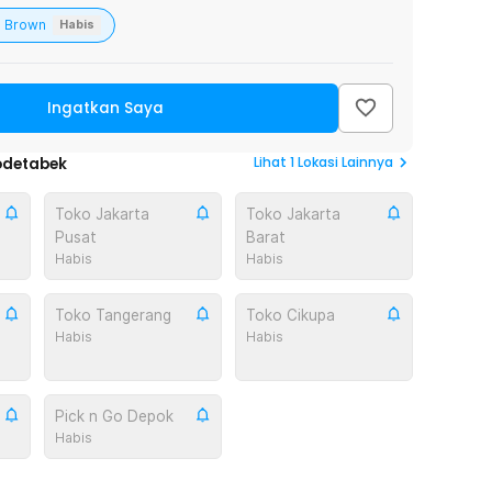
Brown
Habis
Ingatkan Saya
Lihat
1
Lokasi Lainnya
odetabek
Toko Jakarta
Toko Jakarta
Pusat
Barat
Habis
Habis
Toko Tangerang
Toko Cikupa
Habis
Habis
Pick n Go Depok
Habis