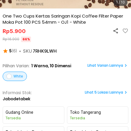
1 / 10
One Two Cups Kertas Saringan Kopi Coffee Filter Paper
Moka Pot 100 PCS 54mm - OJ1
-
White
Rp
5.900
Rp
16.900
66
%
•
SKU
7RHK9LWH
5
(
6
)
Lihat Varian Lainnya
Pilihan Varian:
1
Warna,
10 Dimensi
White
Lihat
5
Lokasi Lainnya
Informasi Stok:
Jabodetabek
Gudang Online
Toko Tangerang
Tersedia
Tersedia