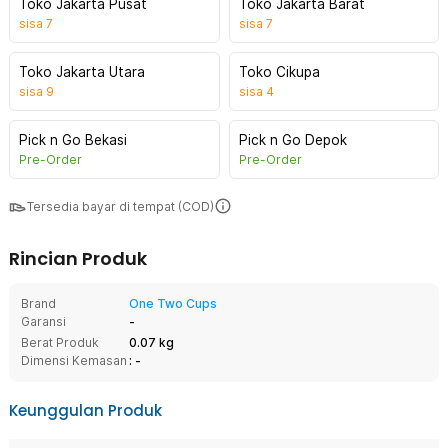
Toko Jakarta Pusat
Toko Jakarta Barat
sisa
7
sisa
7
Toko Jakarta Utara
Toko Cikupa
sisa
9
sisa
4
Pick n Go Bekasi
Pick n Go Depok
Pre-Order
Pre-Order
Tersedia bayar di tempat (COD)
Rincian Produk
Brand
One Two Cups
Garansi
-
Berat Produk
0.07 kg
Dimensi Kemasan
: -
Keunggulan Produk