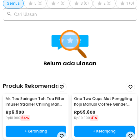
Semua
5
(
0
)
4
(
0
)
3
(
0
)
2
(
0
)
1
(
0
)
nasional (standar BPOM) dan internasional (FDA, BfR, GB 4806). Terjamin
100% food grade, higienis, bebas bahan kimia berbahaya saat terkena
Cari Ulasan
air panas, dan yang terpenting tidak meninggalkan bau kertas (no
papery taste). Dengan begitu integritas dan keaslian rasa kopi Anda
terjaga secara sempurna.
Belum ada ulasan
Produk Rekomendasi
Mr. Tea Saringan Teh Tea Filter
One Two Cups Alat Penggiling
Infuser Strainer Chilling Man
Kopi Manual Coffee Grinder
Silicon - MR03
Portable - WFCG9800
Rp
6.900
Rp
59.600
Rp
18.900
64%
Rp
99.900
41%
+ Keranjang
+ Keranjang