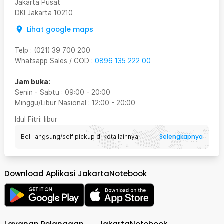
Jakarta Pusat
DKI Jakarta
10210
Lihat google maps
Telp
:
(021) 39 700 200
Whatsapp Sales / COD
:
0896 135 222 00
Jam buka:
Senin - Sabtu
:
09:00
-
20:00
Minggu/Libur Nasional
:
12:00
-
20:00
Idul Fitri
: libur
Selengkapnya
Beli langsung/self pickup di kota lainnya
Download Aplikasi JakartaNotebook