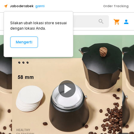
Jabodetabek
ganti
Order Tracking
Alat Kopi
Silakan ubah lokasi store sesuai
dengan lokasi Anda.
Mengerti