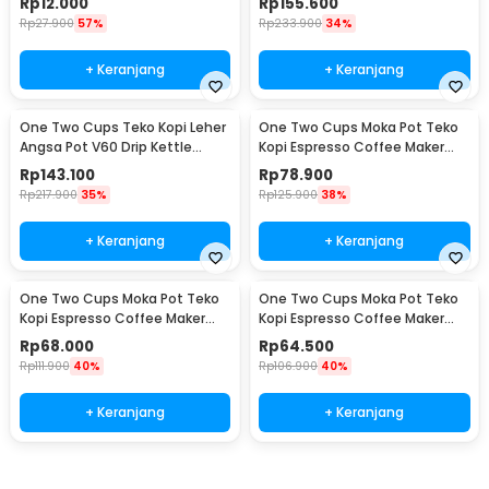
Rp
12.000
Rp
155.600
Rp
27.900
57%
Rp
233.900
34%
+ Keranjang
+ Keranjang
One Two Cups Teko Kopi Leher
One Two Cups Moka Pot Teko
Angsa Pot V60 Drip Kettle
Kopi Espresso Coffee Maker
960ml - RF-15
Stovetop 6 Cup 300ml - Z21
Rp
143.100
Rp
78.900
Rp
217.900
35%
Rp
125.900
38%
+ Keranjang
+ Keranjang
One Two Cups Moka Pot Teko
One Two Cups Moka Pot Teko
Kopi Espresso Coffee Maker
Kopi Espresso Coffee Maker
Stovetop 4 Cup 200ml - Z21
Stovetop 2 Cup 100ml - Z21
Rp
68.000
Rp
64.500
Rp
111.900
40%
Rp
106.900
40%
+ Keranjang
+ Keranjang