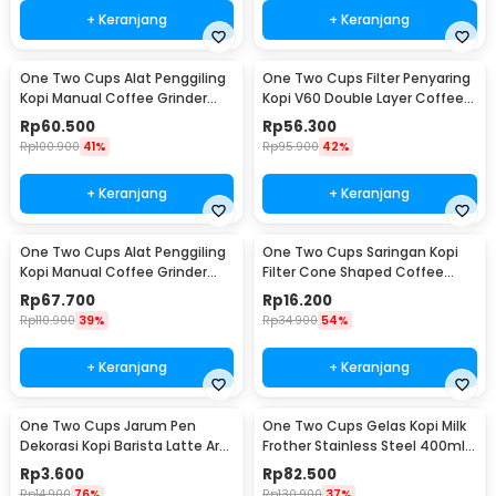
+ Keranjang
+ Keranjang
One Two Cups Alat Penggiling
One Two Cups Filter Penyaring
Kopi Manual Coffee Grinder
Kopi V60 Double Layer Coffee
Adjustable - RHNHA0176
Filter - FS-40S
Rp
60.500
Rp
56.300
Rp
100.900
41%
Rp
95.900
42%
+ Keranjang
+ Keranjang
One Two Cups Alat Penggiling
One Two Cups Saringan Kopi
Kopi Manual Coffee Grinder
Filter Cone Shaped Coffee
Adjustable - CF4146
Dripper 1 PCS - K741
Rp
67.700
Rp
16.200
Rp
110.900
39%
Rp
34.900
54%
+ Keranjang
+ Keranjang
One Two Cups Jarum Pen
One Two Cups Gelas Kopi Milk
Dekorasi Kopi Barista Latte Art
Frother Stainless Steel 400ml -
Needle 13cm - F3F27
WZ0011
Rp
3.600
Rp
82.500
Rp
14.900
76%
Rp
130.900
37%