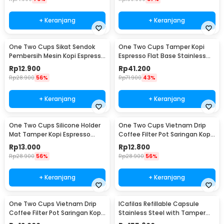
+ Keranjang
+ Keranjang
One Two Cups Sikat Sendok
One Two Cups Tamper Kopi
Pembersih Mesin Kopi Espresso
Espresso Flat Base Stainless
2in1 - 8809
Steel 51mm - SS51
Rp
12.900
Rp
41.200
Rp
28.900
56%
Rp
71.900
43%
+ Keranjang
+ Keranjang
One Two Cups Silicone Holder
One Two Cups Vietnam Drip
Mat Tamper Kopi Espresso
Coffee Filter Pot Saringan Kopi
Barista - 0310
124ml 7Q - LC1
Rp
13.000
Rp
12.800
Rp
28.900
56%
Rp
28.900
56%
+ Keranjang
+ Keranjang
One Two Cups Vietnam Drip
ICafilas Refillable Capsule
Coffee Filter Pot Saringan Kopi
Stainless Steel with Tamper
114ml 6Q - LC1
for Nespresso - F456