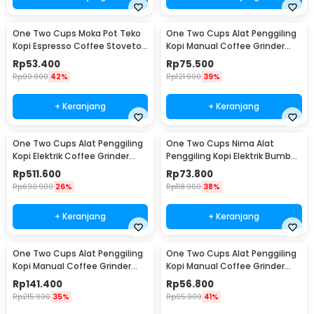
One Two Cups Moka Pot Teko
One Two Cups Alat Penggiling
Kopi Espresso Coffee Stovetop
Kopi Manual Coffee Grinder
2 Cup 100ml - Z20
Wood - 16290
Rp
53.400
Rp
75.500
Rp
90.900
42%
Rp
121.900
39%
+ Keranjang
+ Keranjang
One Two Cups Alat Penggiling
One Two Cups Nima Alat
Kopi Elektrik Coffee Grinder
Penggiling Kopi Elektrik Bumbu
Adjustable - 600N
Coffee Grinder - NM-8300
Rp
511.600
Rp
73.800
Rp
690.900
26%
Rp
118.900
38%
+ Keranjang
+ Keranjang
One Two Cups Alat Penggiling
One Two Cups Alat Penggiling
Kopi Manual Coffee Grinder
Kopi Manual Coffee Grinder
Wood 30g - CW85532
160ml - CF012
Rp
141.400
Rp
56.800
Rp
215.900
35%
Rp
95.900
41%