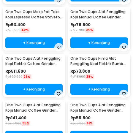
One Two Cups Moka Pot Teko
One Two Cups Alat Penggiling
Kopi Espresso Coffee Stovetop
Kopi Manual Coffee Grinder
2 Cup 100ml - Z20
Wood - 16290
Rp
53.400
Rp
75.500
Rp
90.900
42%
Rp
121.900
39%
+ Keranjang
+ Keranjang
One Two Cups Alat Penggiling
One Two Cups Nima Alat
Kopi Elektrik Coffee Grinder
Penggiling Kopi Elektrik Bumbu
Adjustable - 600N
Coffee Grinder - NM-8300
Rp
511.600
Rp
73.800
Rp
690.900
26%
Rp
118.900
38%
+ Keranjang
+ Keranjang
One Two Cups Alat Penggiling
One Two Cups Alat Penggiling
Kopi Manual Coffee Grinder
Kopi Manual Coffee Grinder
Wood 30g - CW85532
160ml - CF012
Rp
141.400
Rp
56.800
Rp
215.900
35%
Rp
95.900
41%