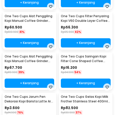
+ Keranjang
+ Keranjang
One Two Cups Alat Penggiling
One Two Cups Filter Penyaring
Kopi Manual Coffee Grinder
Kopi V60 Double Layer Coffee
Adjustable - RHNHA0176
Filter - FS-40S
Rp
60.500
Rp
56.300
Rp
100.900
41%
Rp
95.900
42%
+ Keranjang
+ Keranjang
One Two Cups Alat Penggiling
One Two Cups Saringan Kopi
Kopi Manual Coffee Grinder
Filter Cone Shaped Coffee
Adjustable - CF4146
Dripper 1 PCS - K741
Rp
67.700
Rp
16.200
Rp
110.900
39%
Rp
34.900
54%
+ Keranjang
+ Keranjang
One Two Cups Jarum Pen
One Two Cups Gelas Kopi Milk
Dekorasi Kopi Barista Latte Art
Frother Stainless Steel 400ml -
Needle 13cm - F3F27
WZ0011
Rp
3.600
Rp
82.500
Rp
14.900
76%
Rp
130.900
37%