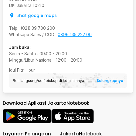
DKI Jakarta
10210
Lihat google maps
Telp
:
(021) 39 700 200
Whatsapp Sales / COD
:
0896 135 222 00
Jam buka:
Senin - Sabtu
:
09:00
-
20:00
Minggu/Libur Nasional
:
12:00
-
20:00
Idul Fitri
: libur
Selengkapnya
Beli langsung/self pickup di kota lainnya
Download Aplikasi JakartaNotebook
Layanan Pelanggan
JakartaNotebook