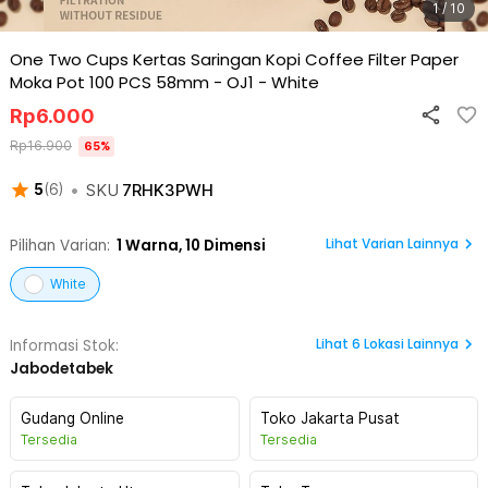
1 / 10
One Two Cups Kertas Saringan Kopi Coffee Filter Paper
Moka Pot 100 PCS 58mm - OJ1
-
White
Rp
6.000
Rp
16.900
65
%
•
SKU
7RHK3PWH
5
(
6
)
Lihat Varian Lainnya
Pilihan Varian:
1
Warna,
10 Dimensi
White
Lihat
6
Lokasi Lainnya
Informasi Stok:
Jabodetabek
Gudang Online
Toko Jakarta Pusat
Tersedia
Tersedia