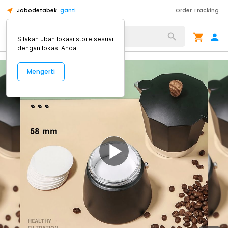
Jabodetabek
ganti
Order Tracking
Alat Kopi
Silakan ubah lokasi store sesuai
dengan lokasi Anda.
Mengerti