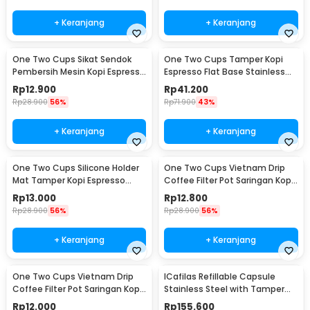
+ Keranjang
+ Keranjang
One Two Cups Sikat Sendok
One Two Cups Tamper Kopi
Pembersih Mesin Kopi Espresso
Espresso Flat Base Stainless
2in1 - 8809
Steel 51mm - SS51
Rp
12.900
Rp
41.200
Rp
28.900
56%
Rp
71.900
43%
+ Keranjang
+ Keranjang
One Two Cups Silicone Holder
One Two Cups Vietnam Drip
Mat Tamper Kopi Espresso
Coffee Filter Pot Saringan Kopi
Barista - 0310
124ml 7Q - LC1
Rp
13.000
Rp
12.800
Rp
28.900
56%
Rp
28.900
56%
+ Keranjang
+ Keranjang
One Two Cups Vietnam Drip
ICafilas Refillable Capsule
Coffee Filter Pot Saringan Kopi
Stainless Steel with Tamper
114ml 6Q - LC1
for Nespresso - F456
Rp
12.000
Rp
155.600