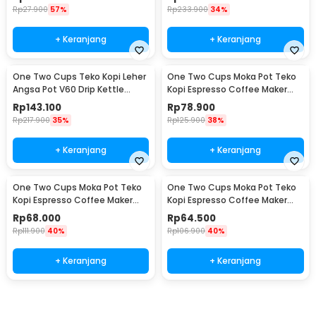
Rp
27.900
57%
Rp
233.900
34%
+ Keranjang
+ Keranjang
One Two Cups Teko Kopi Leher
One Two Cups Moka Pot Teko
Angsa Pot V60 Drip Kettle
Kopi Espresso Coffee Maker
960ml - RF-15
Stovetop 6 Cup 300ml - Z21
Rp
143.100
Rp
78.900
Rp
217.900
35%
Rp
125.900
38%
+ Keranjang
+ Keranjang
One Two Cups Moka Pot Teko
One Two Cups Moka Pot Teko
Kopi Espresso Coffee Maker
Kopi Espresso Coffee Maker
Stovetop 4 Cup 200ml - Z21
Stovetop 2 Cup 100ml - Z21
Rp
68.000
Rp
64.500
Rp
111.900
40%
Rp
106.900
40%
+ Keranjang
+ Keranjang