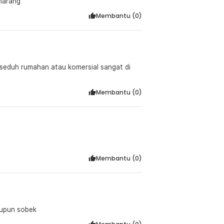
marang
Membantu (
0
)
:
er V60 1-2 Cups - V01
 seduh rumahan atau komersial sangat di
Membantu (
0
)
Membantu (
0
)
aupun sobek