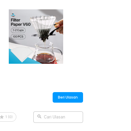
ng air bertahap. Cocok untuk pemula
igunakan pada dripper V60.
obal
n kopi kami diproduksi oleh pabrik
(standar BPOM) dan internasional (FDA, BfR,
n kimia berbahaya saat terkena air panas,
pery taste). Dengan begitu integritas dan
Beri Ulasan
1
(
0
)
Cari Ulasan