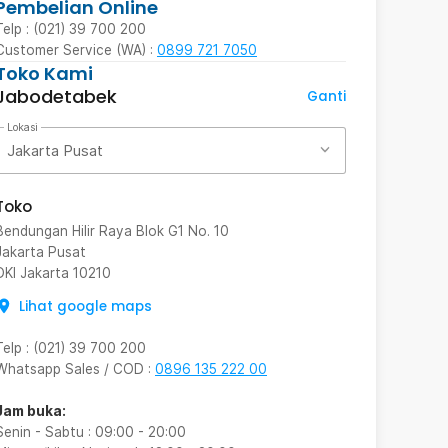
Pembelian Online
Telp : (021) 39 700 200
Customer Service (WA) :
0899 721 7050
Toko Kami
Jabodetabek
Ganti
Lokasi
Jakarta Pusat
Toko
Bendungan Hilir Raya Blok G1 No. 10
Jakarta Pusat
DKI Jakarta
10210
Lihat google maps
Telp
:
(021) 39 700 200
Whatsapp Sales / COD
:
0896 135 222 00
Jam buka:
Senin - Sabtu
:
09:00
-
20:00