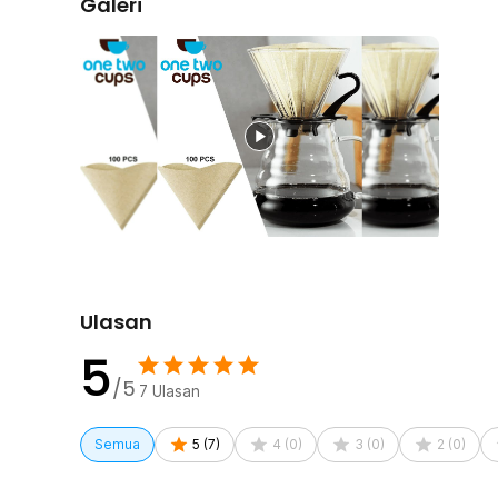
Galeri
rasa aman saat proses brewing, terutama ketika menua
yang baru belajar teknik pour over. Lebih stabil saat d
Aman dan Berkualitas dengan Standar Gl
Nikmati seduhan kopi murni tanpa khawatir. Kertas saringa
berpengalaman dan telah lulus uji laboratorium nasional 
GB 4806). Terjamin 100% food grade, higienis, bebas baha
dan yang terpenting tidak meninggalkan bau kertas (no pa
keaslian rasa kopi Anda terjaga secara sempurna.
Ulasan
5
/5
7
Ulasan
Semua
5
(
7
)
4
(
0
)
3
(
0
)
2
(
0
)