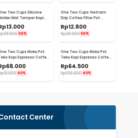
One Two Cups Silicone
One Two Cups Vietnam
Holder Mat Tamper Kopi
Drip Coffee Filter Pot
Espresso Barista - 0310
Saringan Kopi 124ml 7Q -
Rp
13.000
Rp
12.800
LC1
Rp
28.900
Rp
28.900
56%
56%
One Two Cups Moka Pot
One Two Cups Moka Pot
Teko Kopi Espresso Coffee
Teko Kopi Espresso Coffee
Maker Stovetop 4 Cup
Maker Stovetop 2 Cup
Rp
68.000
Rp
64.500
200ml - Z21
100ml - Z21
Rp
111.900
Rp
106.900
40%
40%
Contact Center