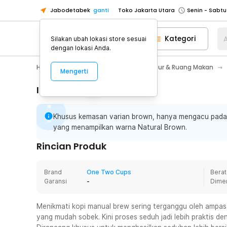
Jabodetabek
ganti
Toko Jakarta Utara
Toko Tangerang
Kategori
A
Silakan ubah lokasi store sesuai
Toko Cikupa
dengan lokasi Anda.
Pick n Go Jakarta Barat
Senin - J
Home Appliance
Perlengkapan Dapur & Ruang Makan
Mengerti
Pick n Go Bekasi
Senin - Jumat (08
Pick n Go Depok
Senin - Jumat (08
Informasi Penting
Toko Jakarta Pusat
Senin - Sabtu
Khusus kemasan varian brown, hanya mengacu pada s
Toko Jakarta Barat
Senin - Sabtu
yang menampilkan warna Natural Brown.
Toko Jakarta Utara
Rincian Produk
Toko Tangerang
Toko Cikupa
Brand
One Two Cups
Berat
Pick n Go Jakarta Barat
Senin - J
Garansi
-
Dime
Pick n Go Bekasi
Senin - Jumat (08
Menikmati kopi manual brew sering terganggu oleh ampas be
Pick n Go Depok
Senin - Jumat (08
yang mudah sobek. Kini proses seduh jadi lebih praktis d