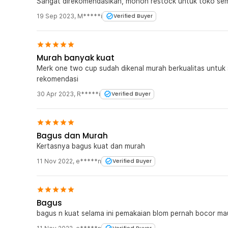
Sangat direkomendasikan, mohon restock untuk toko se
19 Sep 2023
,
M*****i
Verified Buyer
Kelengkapan Produk
Rincian yang Anda dapatkan untuk pembelian produk ini
Murah banyak kuat
100 x One Two Cups Kertas Saringan Kopi Filter Pap
Merk one two cup sudah dikenal murah berkualitas untuk
rekomendasi
30 Apr 2023
,
R*****i
Verified Buyer
Bagus dan Murah
Kertasnya bagus kuat dan murah
11 Nov 2022
,
e*****n
Verified Buyer
Bagus
bagus n kuat selama ini pemakaian blom pernah bocor m