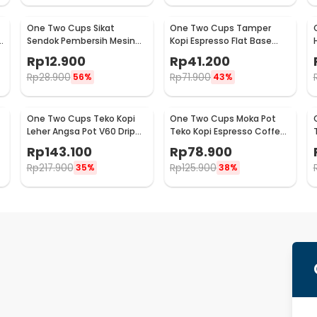
One Two Cups Sikat
One Two Cups Tamper
Sendok Pembersih Mesin
Kopi Espresso Flat Base
Kopi Espresso 2in1 - 8809
Stainless Steel 51mm -
Rp
12.900
Rp
41.200
SS51
Rp
28.900
Rp
71.900
56%
43%
One Two Cups Teko Kopi
One Two Cups Moka Pot
Leher Angsa Pot V60 Drip
Teko Kopi Espresso Coffee
Kettle 960ml - RF-15
Maker Stovetop 6 Cup
Rp
143.100
Rp
78.900
300ml - Z21
Rp
217.900
Rp
125.900
35%
38%