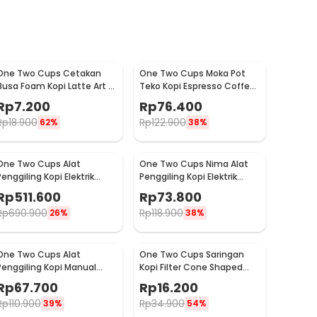
One Two Cups Cetakan
One Two Cups Moka Pot
Busa Foam Kopi Latte Art 16
Teko Kopi Espresso Coffee
PCS - JJYE01
Stovetop 6 Cup 300ml -
Rp
7.200
Rp
76.400
Z20
Rp
18.900
Rp
122.900
62%
38%
One Two Cups Alat
One Two Cups Nima Alat
Penggiling Kopi Elektrik
Penggiling Kopi Elektrik
Coffee Grinder Adjustable
Bumbu Coffee Grinder -
Rp
511.600
Rp
73.800
- 600N
NM-8300
Rp
690.900
Rp
118.900
26%
38%
One Two Cups Alat
One Two Cups Saringan
Penggiling Kopi Manual
Kopi Filter Cone Shaped
Coffee Grinder Adjustable
Coffee Dripper 1 PCS - K741
Rp
67.700
Rp
16.200
- CF4146
Rp
110.900
Rp
34.900
39%
54%