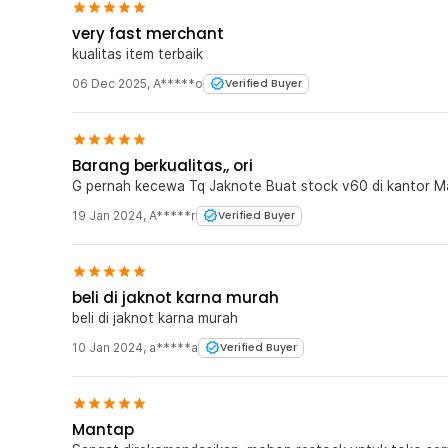
very fast merchant
kualitas item terbaik
06 Dec 2025
,
A*****o
Verified Buyer
Barang berkualitas,, ori
G pernah kecewa Tq Jaknote Buat stock v60 di kant
19 Jan 2024
,
A*****r
Verified Buyer
beli di jaknot karna murah
beli di jaknot karna murah
10 Jan 2024
,
a*****a
Verified Buyer
Mantap