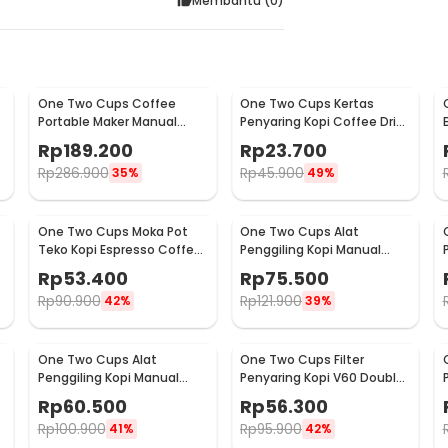
Membantu (
0
)
One Two Cups Coffee
One Two Cups Kertas
Portable Maker Manual
Penyaring Kopi Coffee Drip
Hand Press Espresso 300ml
Bag Paper Filter 50PCS -
Rp
189.200
Rp
23.700
- T35066
T111
Rp
286.900
Rp
45.900
35%
49%
One Two Cups Moka Pot
One Two Cups Alat
Teko Kopi Espresso Coffee
Penggiling Kopi Manual
Stovetop 2 Cup 100ml -
Coffee Grinder Wood -
Rp
53.400
Rp
75.500
Z20
16290
Rp
90.900
Rp
121.900
42%
39%
One Two Cups Alat
One Two Cups Filter
Penggiling Kopi Manual
Penyaring Kopi V60 Double
Coffee Grinder Adjustable
Layer Coffee Filter - FS-40S
Rp
60.500
Rp
56.300
- RHNHA0176
Rp
100.900
Rp
95.900
41%
42%