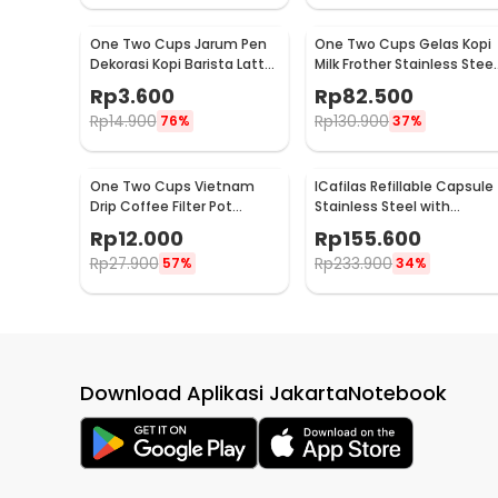
One Two Cups Jarum Pen
One Two Cups Gelas Kopi
Dekorasi Kopi Barista Latte
Milk Frother Stainless Steel
Art Needle 13cm - F3F27
400ml - WZ0011
Rp
3.600
Rp
82.500
Rp
14.900
Rp
130.900
76%
37%
One Two Cups Vietnam
ICafilas Refillable Capsule
Drip Coffee Filter Pot
Stainless Steel with
Saringan Kopi 114ml 6Q -
Tamper for Nespresso -
Rp
12.000
Rp
155.600
LC1
F456
Rp
27.900
Rp
233.900
57%
34%
Download Aplikasi JakartaNotebook