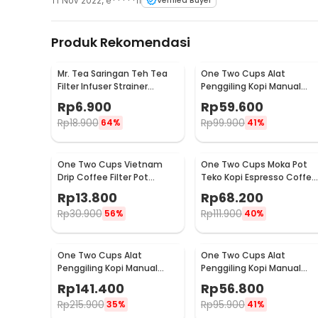
11 Nov 2022
,
e*****n
Verified Buyer
Produk Rekomendasi
Mr. Tea Saringan Teh Tea
One Two Cups Alat
Filter Infuser Strainer
Penggiling Kopi Manual
Chilling Man Silicon - MR03
Coffee Grinder Portable -
Rp
6.900
Rp
59.600
WFCG9800
Rp
18.900
Rp
99.900
64%
41%
One Two Cups Vietnam
One Two Cups Moka Pot
Drip Coffee Filter Pot
Teko Kopi Espresso Coffee
Saringan Kopi 180ml 8Q -
Stovetop 4 Cup 200ml -
Rp
13.800
Rp
68.200
LC1
Z20
Rp
30.900
Rp
111.900
56%
40%
One Two Cups Alat
One Two Cups Alat
Penggiling Kopi Manual
Penggiling Kopi Manual
Coffee Grinder Wood 30g -
Coffee Grinder 160ml -
Rp
141.400
Rp
56.800
CW85532
CF012
Rp
215.900
Rp
95.900
35%
41%