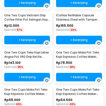
+ Keranjang
+ Keranjang
One Two Cups Vietnam Drip
ICafilas Refillable Capsule
Coffee Filter Pot Saringan Kopi
Stainless Steel with Tamper
114ml 6Q - LC1
for Nespresso - F456
Rp
12.000
Rp
155.600
Rp
27.900
57%
Rp
233.900
34%
+ Keranjang
+ Keranjang
One Two Cups Teko Kopi Leher
One Two Cups Moka Pot Teko
Angsa Pot V60 Drip Kettle
Kopi Espresso Coffee Maker
960ml - RF-15
Stovetop 6 Cup 300ml - Z21
Rp
143.100
Rp
78.900
Rp
217.900
35%
Rp
125.900
38%
+ Keranjang
+ Keranjang
One Two Cups Moka Pot Teko
One Two Cups Moka Pot Teko
Kopi Espresso Coffee Maker
Kopi Espresso Coffee Maker
Stovetop 4 Cup 200ml - Z21
Stovetop 2 Cup 100ml - Z21
Rp
68.000
Rp
64.500
Rp
111.900
40%
Rp
106.900
40%