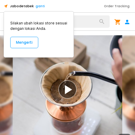
Jabodetabek
ganti
Order Tracking
Alat Kopi
Silakan ubah lokasi store sesuai
dengan lokasi Anda.
Mengerti