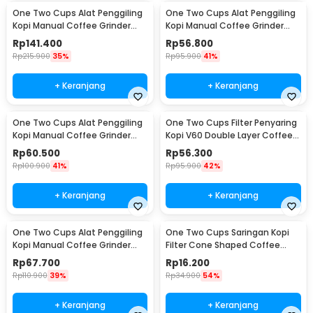
One Two Cups Alat Penggiling
One Two Cups Alat Penggiling
Kopi Manual Coffee Grinder
Kopi Manual Coffee Grinder
Wood 30g - CW85532
160ml - CF012
Rp
141.400
Rp
56.800
Rp
215.900
35%
Rp
95.900
41%
+ Keranjang
+ Keranjang
One Two Cups Alat Penggiling
One Two Cups Filter Penyaring
Kopi Manual Coffee Grinder
Kopi V60 Double Layer Coffee
Adjustable - RHNHA0176
Filter - FS-40S
Rp
60.500
Rp
56.300
Rp
100.900
41%
Rp
95.900
42%
+ Keranjang
+ Keranjang
One Two Cups Alat Penggiling
One Two Cups Saringan Kopi
Kopi Manual Coffee Grinder
Filter Cone Shaped Coffee
Adjustable - CF4146
Dripper 1 PCS - K741
Rp
67.700
Rp
16.200
Rp
110.900
39%
Rp
34.900
54%
+ Keranjang
+ Keranjang