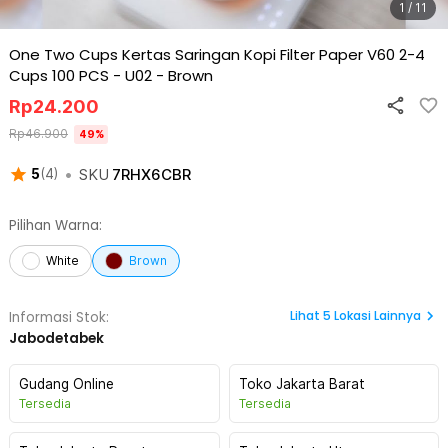
1 / 11
One Two Cups Kertas Saringan Kopi Filter Paper V60 2-4
Cups 100 PCS - U02
-
Brown
Rp
24.200
Rp
46.900
49
%
•
SKU
7RHX6CBR
5
(
4
)
Pilihan Warna:
White
Brown
Lihat
5
Lokasi Lainnya
Informasi Stok:
Jabodetabek
Gudang Online
Toko Jakarta Barat
Tersedia
Tersedia