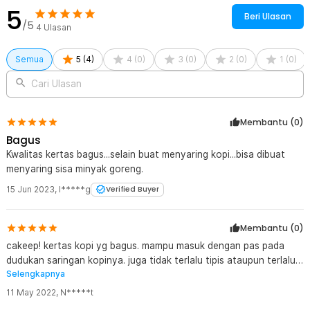
5
Beri Ulasan
/5
4
Ulasan
Semua
5
(
4
)
4
(
0
)
3
(
0
)
2
(
0
)
1
(
0
)
Cari Ulasan
Membantu (
0
)
Bagus
Kwalitas kertas bagus...selain buat menyaring kopi...bisa dibuat
menyaring sisa minyak goreng.
15 Jun 2023
,
I*****g
Verified Buyer
Kelengkapan Produk
Membantu (
0
)
Rincian yang Anda dapatkan untuk pembelian produk ini:
cakeep! kertas kopi yg bagus. mampu masuk dengan pas pada
100 x One Two Cups Kertas Saringan Kopi Filter Paper V60 2-4
dudukan saringan kopinya. juga tidak terlalu tipis ataupun terlalu
Cups - U02
Selengkapnya
tebal. salah satu pilihan bagi anda yang memiliki dudukan saringan
kopi berbentuk rata pada bagian bawahnya.
11 May 2022
,
N*****t