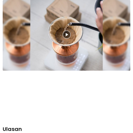
Bahan Kertas Berkualitas
Terbuat dari bahan alami yang aman, tidak mudah sobek, dan tidak
melewati proses bleaching, menjadikan filter ini aman digunakan
setiap hari.
Aman dan Berkualitas dengan Standar Global
Nikmati seduhan kopi murni tanpa khawatir. Kertas saringan kopi kami
diproduksi oleh pabrik berpengalaman dan telah lulus uji laboratorium
nasional (standar BPOM) dan internasional (FDA, BfR, GB 4806). Terjamin
100% food grade, higienis, bebas bahan kimia berbahaya saat terkena
air panas, dan yang terpenting tidak meninggalkan bau kertas (no
papery taste). Dengan begitu integritas dan keaslian rasa kopi Anda
terjaga secara sempurna.
Ulasan