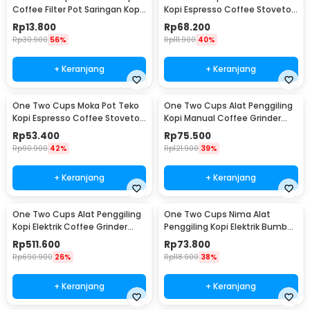
Coffee Filter Pot Saringan Kopi
Kopi Espresso Coffee Stovetop
180ml 8Q - LC1
4 Cup 200ml - Z20
Rp
13.800
Rp
68.200
Rp
30.900
56%
Rp
111.900
40%
+ Keranjang
+ Keranjang
One Two Cups Moka Pot Teko
One Two Cups Alat Penggiling
Kopi Espresso Coffee Stovetop
Kopi Manual Coffee Grinder
2 Cup 100ml - Z20
Wood - 16290
Rp
53.400
Rp
75.500
Rp
90.900
42%
Rp
121.900
39%
+ Keranjang
+ Keranjang
One Two Cups Alat Penggiling
One Two Cups Nima Alat
Kopi Elektrik Coffee Grinder
Penggiling Kopi Elektrik Bumbu
Adjustable - 600N
Coffee Grinder - NM-8300
Rp
511.600
Rp
73.800
Rp
690.900
26%
Rp
118.900
38%
+ Keranjang
+ Keranjang