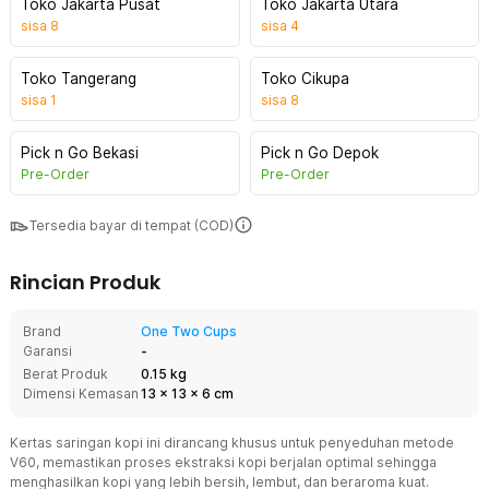
Toko Jakarta Pusat
Toko Jakarta Utara
sisa
8
sisa
4
Toko Tangerang
Toko Cikupa
sisa
1
sisa
8
Pick n Go Bekasi
Pick n Go Depok
Pre-Order
Pre-Order
Tersedia bayar di tempat (COD)
Rincian Produk
Brand
One Two Cups
Garansi
-
Berat Produk
0.15 kg
Dimensi Kemasan
13
x
13
x
6
cm
Kertas saringan kopi ini dirancang khusus untuk penyeduhan metode
V60, memastikan proses ekstraksi kopi berjalan optimal sehingga
menghasilkan kopi yang lebih bersih, lembut, dan beraroma kuat.