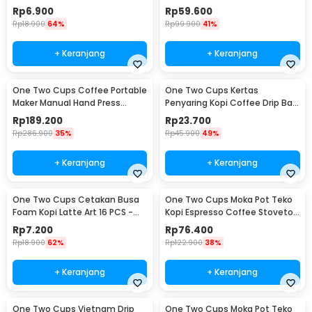
Silicon - MR03
Portable - WFCG9800
Rp
6.900
Rp
59.600
Rp
18.900
64%
Rp
99.900
41%
+ Keranjang
+ Keranjang
One Two Cups Coffee Portable
One Two Cups Kertas
Maker Manual Hand Press
Penyaring Kopi Coffee Drip Bag
Espresso 300ml - T35066
Paper Filter 50PCS - T111
Rp
189.200
Rp
23.700
Rp
286.900
35%
Rp
45.900
49%
+ Keranjang
+ Keranjang
One Two Cups Cetakan Busa
One Two Cups Moka Pot Teko
Foam Kopi Latte Art 16 PCS -
Kopi Espresso Coffee Stovetop
JJYE01
6 Cup 300ml - Z20
Rp
7.200
Rp
76.400
Rp
18.900
62%
Rp
122.900
38%
+ Keranjang
+ Keranjang
One Two Cups Vietnam Drip
One Two Cups Moka Pot Teko