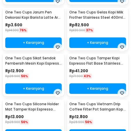
One Two Cups Jarum Pen
One Two Cups Gelas Kopi Milk
Dekorasi Kopi Barista Latte Art
Frother Stainless Steel 400ml -
Needle 13cm - F3F27
WZ0011
Rp
3.600
Rp
82.500
Rp
14.900
76%
Rp
130.900
37%
+ Keranjang
+ Keranjang
One Two Cups Sikat Sendok
One Two Cups Tamper Kopi
Pembersih Mesin Kopi Espresso
Espresso Flat Base Stainless
2in1 - 8809
Steel 51mm - SS51
Rp
12.900
Rp
41.200
Rp
28.900
56%
Rp
71.900
43%
+ Keranjang
+ Keranjang
One Two Cups Silicone Holder
One Two Cups Vietnam Drip
Mat Tamper Kopi Espresso
Coffee Filter Pot Saringan Kopi
Barista - 0310
124ml 7Q - LC1
Rp
13.000
Rp
12.800
Rp
28.900
56%
Rp
28.900
56%