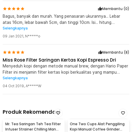
Membantu (
0
)
Bagus, banyak dan murah. Yang penasaran ukurannya... Lebar
atas 16cm, lebar bawah 5cm, dan tinggi 10cm. Isi... hitung
Selengkapnya
sendirilah ^_^;
09 Jan 2021
,
N*****o
Membantu (
8
)
Miss Rose Filter Saringan Kertas Kopi Espresso Dri
Menyeduh kopi dengan metode manual brew, dengan Hario Paper
Filter ini menjamin filter kertas kopi berkualitas yang mampu
Selengkapnya
menyaring lemak dan unsur-unsur tidak baik pada kopi
04 Oct 2019
,
A*****W
Produk Rekomendasi
Mr. Tea Saringan Teh Tea Filter
One Two Cups Alat Penggiling
Infuser Strainer Chilling Man
Kopi Manual Coffee Grinder