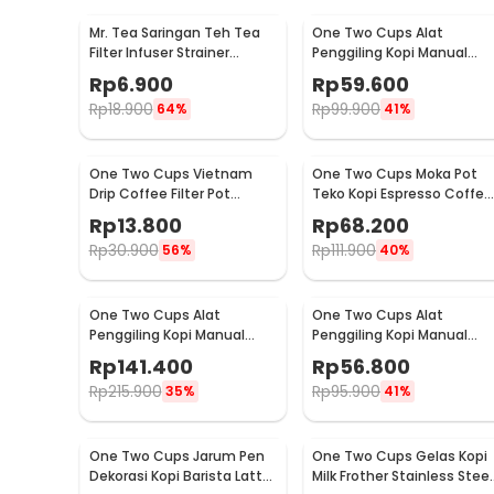
Mr. Tea Saringan Teh Tea
One Two Cups Alat
Filter Infuser Strainer
Penggiling Kopi Manual
Chilling Man Silicon - MR03
Coffee Grinder Portable -
Rp
6.900
Rp
59.600
WFCG9800
Rp
18.900
Rp
99.900
64%
41%
One Two Cups Vietnam
One Two Cups Moka Pot
Drip Coffee Filter Pot
Teko Kopi Espresso Coffee
Saringan Kopi 180ml 8Q -
Stovetop 4 Cup 200ml -
Rp
13.800
Rp
68.200
LC1
Z20
Rp
30.900
Rp
111.900
56%
40%
One Two Cups Alat
One Two Cups Alat
Penggiling Kopi Manual
Penggiling Kopi Manual
Coffee Grinder Wood 30g -
Coffee Grinder 160ml -
Rp
141.400
Rp
56.800
CW85532
CF012
Rp
215.900
Rp
95.900
35%
41%
One Two Cups Jarum Pen
One Two Cups Gelas Kopi
Dekorasi Kopi Barista Latte
Milk Frother Stainless Steel