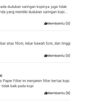
ada dudukan saringan kopinya. juga tidak
i anda yang memiliki dudukan saringan kopi
Membantu (
0
)
bar atas 16cm, lebar bawah 5cm, dan tinggi
Membantu (
0
)
ri
per Filter ini menjamin filter kertas kopi
tidak baik pada kopi
Membantu (
8
)
:
er V60 2-4 Cups - U02