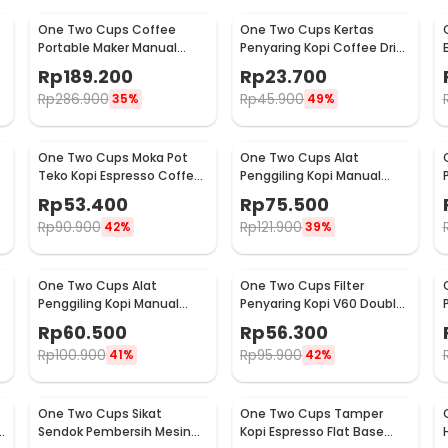
One Two Cups Coffee
One Two Cups Kertas
Portable Maker Manual
Penyaring Kopi Coffee Drip
Hand Press Espresso 300ml
Bag Paper Filter 50PCS -
Rp
189.200
Rp
23.700
- T35066
T111
Rp
286.900
Rp
45.900
35%
49%
One Two Cups Moka Pot
One Two Cups Alat
Teko Kopi Espresso Coffee
Penggiling Kopi Manual
Stovetop 2 Cup 100ml -
Coffee Grinder Wood -
Rp
53.400
Rp
75.500
Z20
16290
Rp
90.900
Rp
121.900
42%
39%
One Two Cups Alat
One Two Cups Filter
Penggiling Kopi Manual
Penyaring Kopi V60 Double
Coffee Grinder Adjustable
Layer Coffee Filter - FS-40S
Rp
60.500
Rp
56.300
- RHNHA0176
Rp
100.900
Rp
95.900
41%
42%
One Two Cups Sikat
One Two Cups Tamper
Sendok Pembersih Mesin
Kopi Espresso Flat Base