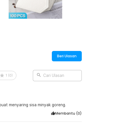
n kimia berbahaya saat terkena air panas,
pery taste). Dengan begitu integritas dan
Beri Ulasan
1
(
0
)
Cari Ulasan
dibuat menyaring sisa minyak goreng.
Membantu (
0
)