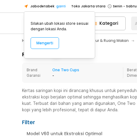
Jabodetabek
ganti
Toko Jakarta Utara
Toko Tangerang
Kategori
A
Silakan ubah lokasi store sesuai
Toko Cikupa
dengan lokasi Anda.
Pick n Go Jakarta Barat
Senin - J
Home Appliance
Perlengkapan Dapur & Ruang Makan
Mengerti
Pick n Go Bekasi
Senin - Jumat (08
Pick n Go Depok
Senin - Jumat (08
Rincian Produk
Toko Jakarta Pusat
Senin - Sabtu
Brand
One Two Cups
Berat
Toko Jakarta Barat
Senin - Sabtu
Garansi
-
Dime
Toko Jakarta Utara
Toko Tangerang
Kertas saringan kopi ini dirancang khusus untuk penyed
ekstraksi kopi berjalan optimal sehingga menghasilkan kop
Toko Cikupa
kuat. Terbuat dari bahan yang aman digunakan, One Tw
Pick n Go Jakarta Barat
Senin - J
kopi yang lebih profesional, tepat di dapur Anda.
Pick n Go Bekasi
Senin - Jumat (08
Filter
Pick n Go Depok
Senin - Jumat (08
Model V60 untuk Ekstraksi Optimal