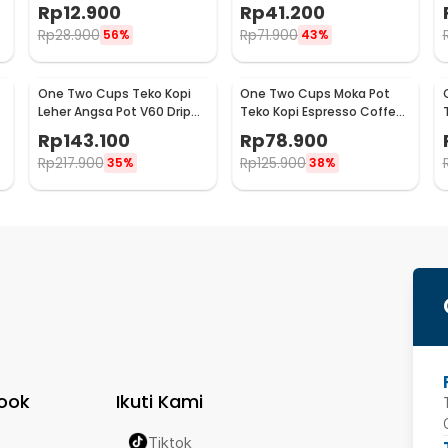
Kopi Espresso 2in1 - 8809
Stainless Steel 51mm -
Rp
12.900
Rp
41.200
SS51
Rp
28.900
Rp
71.900
56%
43%
One Two Cups Teko Kopi
One Two Cups Moka Pot
Leher Angsa Pot V60 Drip
Teko Kopi Espresso Coffee
Kettle 960ml - RF-15
Maker Stovetop 6 Cup
Rp
143.100
Rp
78.900
300ml - Z21
Rp
217.900
Rp
125.900
35%
38%
ook
Ikuti Kami
Tiktok