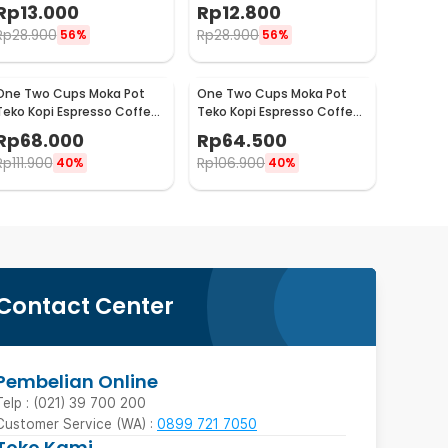
Espresso Barista - 0310
Saringan Kopi 124ml 7Q -
Rp
13.000
Rp
12.800
LC1
Rp
28.900
Rp
28.900
56%
56%
One Two Cups Moka Pot
One Two Cups Moka Pot
Teko Kopi Espresso Coffee
Teko Kopi Espresso Coffee
Maker Stovetop 4 Cup
Maker Stovetop 2 Cup
Rp
68.000
Rp
64.500
200ml - Z21
100ml - Z21
Rp
111.900
Rp
106.900
40%
40%
Contact Center
Pembelian Online
Telp : (021) 39 700 200
Customer Service (WA) :
0899 721 7050
Toko Kami