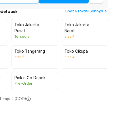
Lihat
6
Lokasi Lainnya
odetabek
Toko Jakarta
Toko Jakarta
Pusat
Barat
Tersedia
sisa
7
Toko Tangerang
Toko Cikupa
sisa
2
sisa
4
Pick n Go Depok
Pre-Order
i tempat (COD)