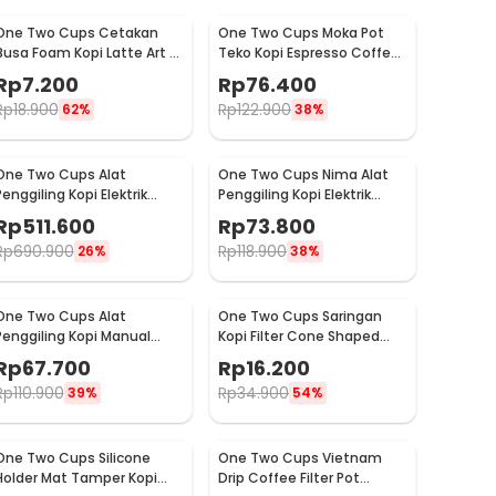
One Two Cups Cetakan
One Two Cups Moka Pot
Busa Foam Kopi Latte Art 16
Teko Kopi Espresso Coffee
PCS - JJYE01
Stovetop 6 Cup 300ml -
Rp
7.200
Rp
76.400
Z20
Rp
18.900
Rp
122.900
62%
38%
One Two Cups Alat
One Two Cups Nima Alat
Penggiling Kopi Elektrik
Penggiling Kopi Elektrik
Coffee Grinder Adjustable
Bumbu Coffee Grinder -
Rp
511.600
Rp
73.800
- 600N
NM-8300
Rp
690.900
Rp
118.900
26%
38%
One Two Cups Alat
One Two Cups Saringan
Penggiling Kopi Manual
Kopi Filter Cone Shaped
Coffee Grinder Adjustable
Coffee Dripper 1 PCS - K741
Rp
67.700
Rp
16.200
- CF4146
Rp
110.900
Rp
34.900
39%
54%
One Two Cups Silicone
One Two Cups Vietnam
Holder Mat Tamper Kopi
Drip Coffee Filter Pot