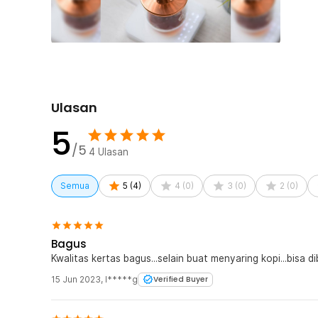
GB 4806). Terjamin 100% food grade, higienis, bebas baha
dan yang terpenting tidak meninggalkan bau kertas (no pa
keaslian rasa kopi Anda terjaga secara sempurna.
Ulasan
5
/5
4
Ulasan
Semua
5
(
4
)
4
(
0
)
3
(
0
)
2
(
0
)
Bagus
Kwalitas kertas bagus...selain buat menyaring kopi...bisa 
15 Jun 2023
,
I*****g
Verified Buyer