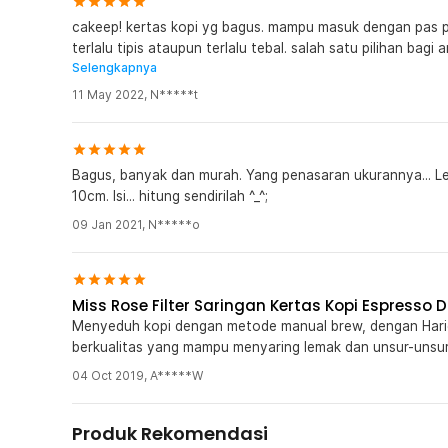
cakeep! kertas kopi yg bagus. mampu masuk dengan pas p
terlalu tipis ataupun terlalu tebal. salah satu pilihan bag
Selengkapnya
berbentuk rata pada bagian bawahnya.
11 May 2022
,
N*****t
Bagus, banyak dan murah. Yang penasaran ukurannya... Le
10cm. Isi... hitung sendirilah ^_^;
09 Jan 2021
,
N*****o
Miss Rose Filter Saringan Kertas Kopi Espresso D
Menyeduh kopi dengan metode manual brew, dengan Hario Pa
berkualitas yang mampu menyaring lemak dan unsur-unsur 
Kelengkapan Produk
04 Oct 2019
,
A*****W
Rincian yang Anda dapatkan untuk pembelian produk ini
Produk Rekomendasi
100 x One Two Cups Kertas Saringan Kopi Filter Pap