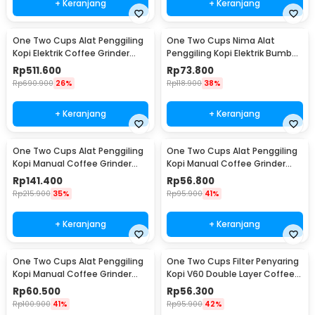
+ Keranjang
+ Keranjang
One Two Cups Alat Penggiling
One Two Cups Nima Alat
Kopi Elektrik Coffee Grinder
Penggiling Kopi Elektrik Bumbu
Adjustable - 600N
Coffee Grinder - NM-8300
Rp
511.600
Rp
73.800
Rp
690.900
26%
Rp
118.900
38%
+ Keranjang
+ Keranjang
One Two Cups Alat Penggiling
One Two Cups Alat Penggiling
Kopi Manual Coffee Grinder
Kopi Manual Coffee Grinder
Wood 30g - CW85532
160ml - CF012
Rp
141.400
Rp
56.800
Rp
215.900
35%
Rp
95.900
41%
+ Keranjang
+ Keranjang
One Two Cups Alat Penggiling
One Two Cups Filter Penyaring
Kopi Manual Coffee Grinder
Kopi V60 Double Layer Coffee
Adjustable - RHNHA0176
Filter - FS-40S
Rp
60.500
Rp
56.300
Rp
100.900
41%
Rp
95.900
42%