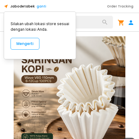
Jabodetabek
ganti
Order Tracking
Alat Kopi
Silakan ubah lokasi store sesuai
dengan lokasi Anda.
Mengerti