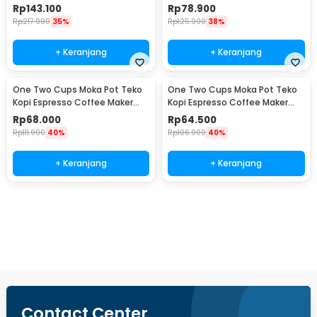
960ml - RF-15
Stovetop 6 Cup 300ml - Z21
Rp
143.100
Rp
78.900
Rp
217.900
35%
Rp
125.900
38%
+ Keranjang
+ Keranjang
One Two Cups Moka Pot Teko
One Two Cups Moka Pot Teko
Kopi Espresso Coffee Maker
Kopi Espresso Coffee Maker
Stovetop 4 Cup 200ml - Z21
Stovetop 2 Cup 100ml - Z21
Rp
68.000
Rp
64.500
Rp
111.900
40%
Rp
106.900
40%
+ Keranjang
+ Keranjang
Beli Sekarang
Contact Center