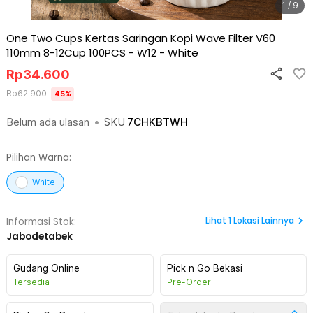
1 / 9
One Two Cups Kertas Saringan Kopi Wave Filter V60
110mm 8-12Cup 100PCS - W12
-
White
Rp
34.600
Rp
62.900
45
%
Belum ada ulasan
•
SKU
7CHKBTWH
Pilihan Warna:
White
Lihat
1
Lokasi Lainnya
Informasi Stok:
Jabodetabek
Gudang Online
Pick n Go Bekasi
Tersedia
Pre-Order