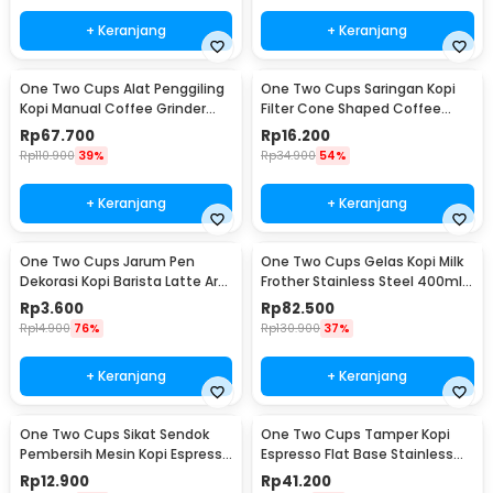
+ Keranjang
+ Keranjang
One Two Cups Alat Penggiling
One Two Cups Saringan Kopi
Kopi Manual Coffee Grinder
Filter Cone Shaped Coffee
Adjustable - CF4146
Dripper 1 PCS - K741
Rp
67.700
Rp
16.200
Rp
110.900
39%
Rp
34.900
54%
+ Keranjang
+ Keranjang
One Two Cups Jarum Pen
One Two Cups Gelas Kopi Milk
Dekorasi Kopi Barista Latte Art
Frother Stainless Steel 400ml -
Needle 13cm - F3F27
WZ0011
Rp
3.600
Rp
82.500
Rp
14.900
76%
Rp
130.900
37%
+ Keranjang
+ Keranjang
One Two Cups Sikat Sendok
One Two Cups Tamper Kopi
Pembersih Mesin Kopi Espresso
Espresso Flat Base Stainless
2in1 - 8809
Steel 51mm - SS51
Rp
12.900
Rp
41.200