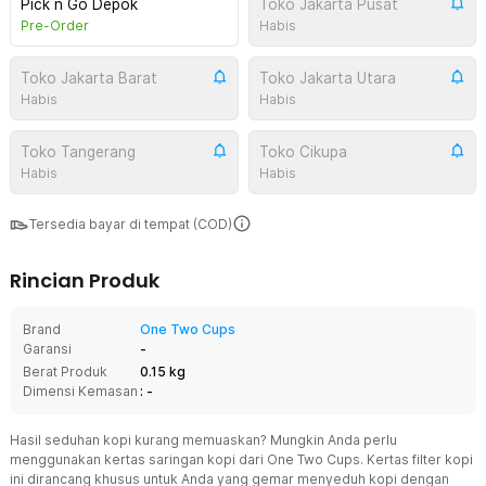
Pick n Go Depok
Toko Jakarta Pusat
Pre-Order
Habis
Toko Jakarta Barat
Toko Jakarta Utara
Habis
Habis
Toko Tangerang
Toko Cikupa
Habis
Habis
Tersedia bayar di tempat (COD)
Rincian Produk
Brand
One Two Cups
Garansi
-
Berat Produk
0.15 kg
Dimensi Kemasan
: -
Hasil seduhan kopi kurang memuaskan? Mungkin Anda perlu
menggunakan kertas saringan kopi dari One Two Cups. Kertas filter kopi
ini dirancang khusus untuk Anda yang gemar menyeduh kopi dengan