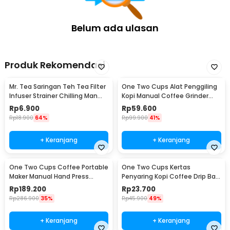
Belum ada ulasan
Produk Rekomendasi
Mr. Tea Saringan Teh Tea Filter
One Two Cups Alat Penggiling
Infuser Strainer Chilling Man
Kopi Manual Coffee Grinder
Silicon - MR03
Portable - WFCG9800
Rp
6.900
Rp
59.600
Rp
18.900
64%
Rp
99.900
41%
+ Keranjang
+ Keranjang
One Two Cups Coffee Portable
One Two Cups Kertas
Maker Manual Hand Press
Penyaring Kopi Coffee Drip Bag
Kelengkapan Produk
Espresso 300ml - T35066
Paper Filter 50PCS - T111
Rp
189.200
Rp
23.700
Rp
Rincian yang Anda dapatkan untuk pembelian produk ini:
286.900
35%
Rp
45.900
49%
100 x One Two Cups Kertas Saringan Kopi Wave Filter V60
110mm 8-12Cup 100PCS - W12
+ Keranjang
+ Keranjang