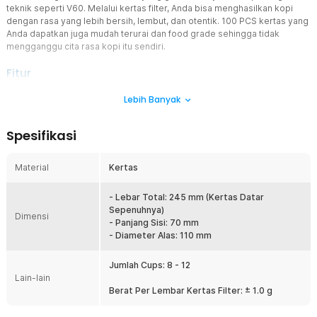
teknik seperti V60. Melalui kertas filter, Anda bisa menghasilkan kopi
dengan rasa yang lebih bersih, lembut, dan otentik. 100 PCS kertas yang
Anda dapatkan juga mudah terurai dan food grade sehingga tidak
mengganggu cita rasa kopi itu sendiri.
Fitur
Hasilkan Seduhan Terbaik
Lebih Banyak
Kertas saringan kopi dirancang dengan bentuk kerucut dan
bergelombang untuk memperpanjang waktu penyerapan kopi dan
Spesifikasi
air. Dipadukan dengan teknik V60 yang membuat kopi
mengembang sempurna saat disiram air panas. Hadirkan tetes
demi tetes kopi orisinil beraroma kuat.
Material
Kertas
Kopi yang Lebih Bersih
Rasakan seduhan kopi yang bersih dan bebas dari partikel kasar.
- Lebar Total: 245 mm (Kertas Datar
Hal ini berkat pori-pori kertas saringan kopi yang halus dan
Sepenuhnya)
Dimensi
seragam. Anda dapat menikmati secangkir kopi tanpa terganggu
- Panjang Sisi: 70 mm
dengan residu bubuk kopi.
- Diameter Alas: 110 mm
Sajikan Kapasitas Ideal
Jumlah Cups: 8 - 12
Coffee filter paper ini hadir dengan diameter alas 110 mm. Anda
Lain-lain
bisa menyajikan beberapa cangkir kopi dalam sekali seduhan.
Berat Per Lembar Kertas Filter: ± 1.0 g
Proses penyeduhan kopi pun menjadi lebih efisien tanpa
mengurangi cita rasanya.