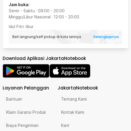
Jam buka:
Senin - Sabtu
:
09:00
-
20:00
Minggu/Libur Nasional
:
12:00
-
20:00
Idul Fitri
: libur
Selengkapnya
Beli langsung/self pickup di kota lainnya
Download Aplikasi JakartaNotebook
Layanan Pelanggan
JakartaNotebook
Bantuan
Tentang Kami
Klaim Garansi Produk
Kontak Kami
Biaya Pengiriman
Karir