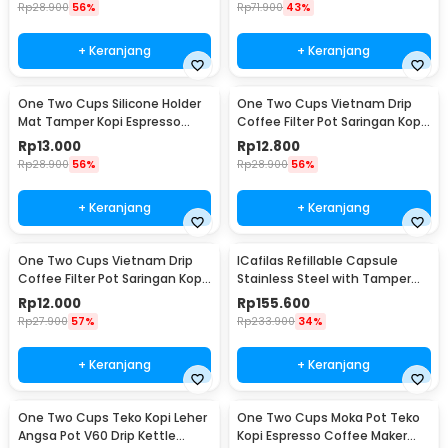
Rp
28.900
56%
Rp
71.900
43%
+ Keranjang
+ Keranjang
One Two Cups Silicone Holder
One Two Cups Vietnam Drip
Mat Tamper Kopi Espresso
Coffee Filter Pot Saringan Kopi
Barista - 0310
124ml 7Q - LC1
Rp
13.000
Rp
12.800
Rp
28.900
56%
Rp
28.900
56%
+ Keranjang
+ Keranjang
One Two Cups Vietnam Drip
ICafilas Refillable Capsule
Coffee Filter Pot Saringan Kopi
Stainless Steel with Tamper
114ml 6Q - LC1
for Nespresso - F456
Rp
12.000
Rp
155.600
Rp
27.900
57%
Rp
233.900
34%
+ Keranjang
+ Keranjang
One Two Cups Teko Kopi Leher
One Two Cups Moka Pot Teko
Angsa Pot V60 Drip Kettle
Kopi Espresso Coffee Maker