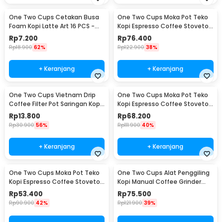
One Two Cups Cetakan Busa
One Two Cups Moka Pot Teko
Foam Kopi Latte Art 16 PCS -
Kopi Espresso Coffee Stovetop
JJYE01
6 Cup 300ml - Z20
Rp
7.200
Rp
76.400
Rp
18.900
62%
Rp
122.900
38%
+ Keranjang
+ Keranjang
One Two Cups Vietnam Drip
One Two Cups Moka Pot Teko
Coffee Filter Pot Saringan Kopi
Kopi Espresso Coffee Stovetop
180ml 8Q - LC1
4 Cup 200ml - Z20
Rp
13.800
Rp
68.200
Rp
30.900
56%
Rp
111.900
40%
+ Keranjang
+ Keranjang
One Two Cups Moka Pot Teko
One Two Cups Alat Penggiling
Kopi Espresso Coffee Stovetop
Kopi Manual Coffee Grinder
2 Cup 100ml - Z20
Wood - 16290
Rp
53.400
Rp
75.500
Rp
90.900
42%
Rp
121.900
39%