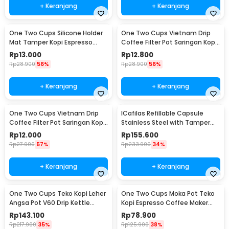
+ Keranjang
+ Keranjang
One Two Cups Silicone Holder
One Two Cups Vietnam Drip
Mat Tamper Kopi Espresso
Coffee Filter Pot Saringan Kopi
Barista - 0310
124ml 7Q - LC1
Rp
13.000
Rp
12.800
Rp
28.900
56%
Rp
28.900
56%
+ Keranjang
+ Keranjang
One Two Cups Vietnam Drip
ICafilas Refillable Capsule
Coffee Filter Pot Saringan Kopi
Stainless Steel with Tamper
114ml 6Q - LC1
for Nespresso - F456
Rp
12.000
Rp
155.600
Rp
27.900
57%
Rp
233.900
34%
+ Keranjang
+ Keranjang
One Two Cups Teko Kopi Leher
One Two Cups Moka Pot Teko
Angsa Pot V60 Drip Kettle
Kopi Espresso Coffee Maker
960ml - RF-15
Stovetop 6 Cup 300ml - Z21
Rp
143.100
Rp
78.900
Rp
217.900
35%
Rp
125.900
38%