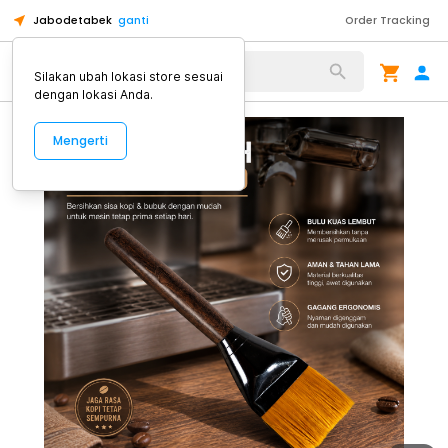
Jabodetabek
ganti
Order Tracking
Alat Kopi
Silakan ubah lokasi store sesuai
dengan lokasi Anda.
Mengerti