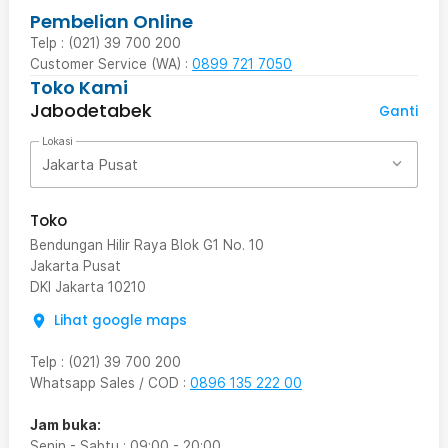
Pembelian Online
Telp : (021) 39 700 200
Customer Service (WA) :
0899 721 7050
Toko Kami
Jabodetabek
Ganti
Lokasi
Jakarta Pusat
Toko
Bendungan Hilir Raya Blok G1 No. 10
Jakarta Pusat
DKI Jakarta
10210
Lihat google maps
Telp
:
(021) 39 700 200
Whatsapp Sales / COD
:
0896 135 222 00
Jam buka:
Senin - Sabtu
:
09:00
-
20:00