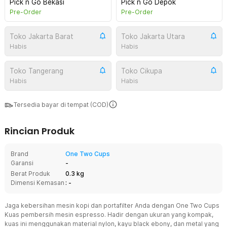
Pick n Go Bekasi
Pick n Go Depok
Pre-Order
Pre-Order
Toko Jakarta Barat
Toko Jakarta Utara
Habis
Habis
Toko Tangerang
Toko Cikupa
Habis
Habis
Tersedia bayar di tempat (COD)
Rincian Produk
Brand
One Two Cups
Garansi
-
Berat Produk
0.3 kg
Dimensi Kemasan
: -
Jaga kebersihan mesin kopi dan portafilter Anda dengan One Two Cups
Kuas pembersih mesin espresso. Hadir dengan ukuran yang kompak,
kuas ini menggunakan material nylon, kayu black ebony, dan metal yang