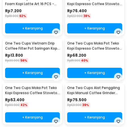
Foam Kopi Latte Art 16 PCS -
Kopi Espresso Coffee Stovetop
JJYE01
6 Cup 300ml - Z20
Rp
7.200
Rp
76.400
Rp
18.900
62%
Rp
122.900
38%
+ Keranjang
+ Keranjang
One Two Cups Vietnam Drip
One Two Cups Moka Pot Teko
Coffee Filter Pot Saringan Kopi
Kopi Espresso Coffee Stovetop
180ml 8Q - LC1
4 Cup 200ml - Z20
Rp
13.800
Rp
68.200
Rp
30.900
56%
Rp
111.900
40%
+ Keranjang
+ Keranjang
One Two Cups Moka Pot Teko
One Two Cups Alat Penggiling
Kopi Espresso Coffee Stovetop
Kopi Manual Coffee Grinder
2 Cup 100ml - Z20
Wood - 16290
Rp
53.400
Rp
75.500
Rp
90.900
42%
Rp
121.900
39%
+ Keranjang
+ Keranjang