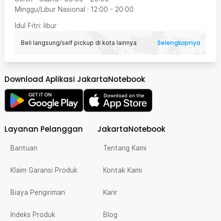
Minggu/Libur Nasional
:
12:00
-
20:00
Idul Fitri
: libur
Selengkapnya
Beli langsung/self pickup di kota lainnya
Download Aplikasi JakartaNotebook
Layanan Pelanggan
JakartaNotebook
Bantuan
Tentang Kami
Klaim Garansi Produk
Kontak Kami
Biaya Pengiriman
Karir
Indeks Produk
Blog