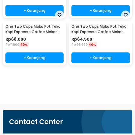
+ Keranjang
+ Keranjang
One Two Cups Moka Pot Teko
One Two Cups Moka Pot Teko
Kopi Espresso Coffee Maker
Kopi Espresso Coffee Maker
Stovetop 4 Cup 200ml - Z21
Stovetop 2 Cup 100ml - Z21
Rp
68.000
Rp
64.500
Rp
111.900
40%
Rp
106.900
40%
+ Keranjang
+ Keranjang
Beli Sekarang
Contact Center