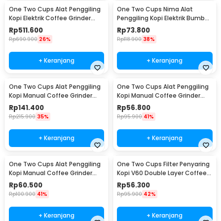
One Two Cups Alat Penggiling
One Two Cups Nima Alat
Kopi Elektrik Coffee Grinder
Penggiling Kopi Elektrik Bumbu
Adjustable - 600N
Coffee Grinder - NM-8300
Rp
511.600
Rp
73.800
Rp
690.900
26%
Rp
118.900
38%
+ Keranjang
+ Keranjang
One Two Cups Alat Penggiling
One Two Cups Alat Penggiling
Kopi Manual Coffee Grinder
Kopi Manual Coffee Grinder
Wood 30g - CW85532
160ml - CF012
Rp
141.400
Rp
56.800
Rp
215.900
35%
Rp
95.900
41%
+ Keranjang
+ Keranjang
One Two Cups Alat Penggiling
One Two Cups Filter Penyaring
Kopi Manual Coffee Grinder
Kopi V60 Double Layer Coffee
Adjustable - RHNHA0176
Filter - FS-40S
Rp
60.500
Rp
56.300
Rp
100.900
41%
Rp
95.900
42%
+ Keranjang
+ Keranjang