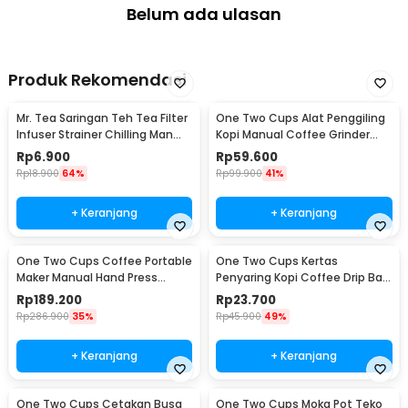
Belum ada ulasan
Produk Rekomendasi
Mr. Tea Saringan Teh Tea Filter
One Two Cups Alat Penggiling
Infuser Strainer Chilling Man
Kopi Manual Coffee Grinder
Silicon - MR03
Portable - WFCG9800
Rp
6.900
Rp
59.600
Rp
18.900
64%
Rp
99.900
41%
+ Keranjang
+ Keranjang
One Two Cups Coffee Portable
One Two Cups Kertas
Maker Manual Hand Press
Penyaring Kopi Coffee Drip Bag
Espresso 300ml - T35066
Paper Filter 50PCS - T111
Rp
189.200
Rp
23.700
Rp
286.900
35%
Rp
45.900
49%
+ Keranjang
+ Keranjang
One Two Cups Cetakan Busa
One Two Cups Moka Pot Teko