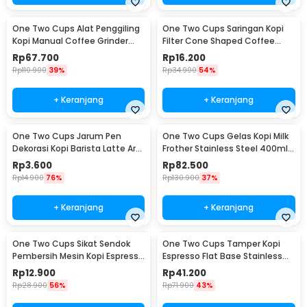
One Two Cups Alat Penggiling
One Two Cups Saringan Kopi
Kopi Manual Coffee Grinder
Filter Cone Shaped Coffee
Adjustable - CF4146
Dripper 1 PCS - K741
Rp
67.700
Rp
16.200
Rp
110.900
39%
Rp
34.900
54%
+ Keranjang
+ Keranjang
One Two Cups Jarum Pen
One Two Cups Gelas Kopi Milk
Dekorasi Kopi Barista Latte Art
Frother Stainless Steel 400ml -
Needle 13cm - F3F27
WZ0011
Rp
3.600
Rp
82.500
Rp
14.900
76%
Rp
130.900
37%
+ Keranjang
+ Keranjang
One Two Cups Sikat Sendok
One Two Cups Tamper Kopi
Pembersih Mesin Kopi Espresso
Espresso Flat Base Stainless
2in1 - 8809
Steel 51mm - SS51
Rp
12.900
Rp
41.200
Rp
28.900
56%
Rp
71.900
43%