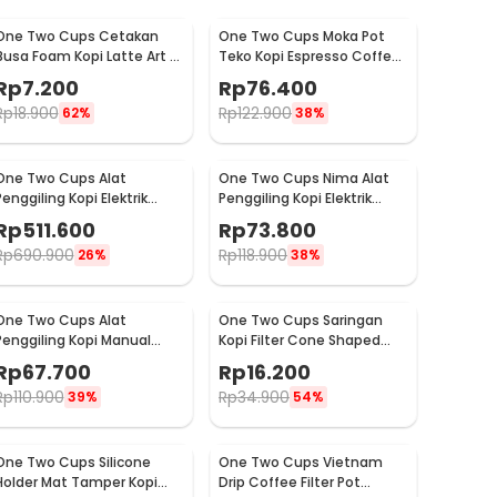
One Two Cups Cetakan
One Two Cups Moka Pot
Busa Foam Kopi Latte Art 16
Teko Kopi Espresso Coffee
PCS - JJYE01
Stovetop 6 Cup 300ml -
Rp
7.200
Rp
76.400
Z20
Rp
18.900
Rp
122.900
62%
38%
One Two Cups Alat
One Two Cups Nima Alat
Penggiling Kopi Elektrik
Penggiling Kopi Elektrik
Coffee Grinder Adjustable
Bumbu Coffee Grinder -
Rp
511.600
Rp
73.800
- 600N
NM-8300
Rp
690.900
Rp
118.900
26%
38%
One Two Cups Alat
One Two Cups Saringan
Penggiling Kopi Manual
Kopi Filter Cone Shaped
Coffee Grinder Adjustable
Coffee Dripper 1 PCS - K741
Rp
67.700
Rp
16.200
- CF4146
Rp
110.900
Rp
34.900
39%
54%
One Two Cups Silicone
One Two Cups Vietnam
Holder Mat Tamper Kopi
Drip Coffee Filter Pot