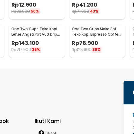
Kopi Espresso 2in1 - 8809
Stainless Steel 51mm -
Rp
12.900
Rp
41.200
SS51
Rp
28.900
Rp
71.900
56%
43%
One Two Cups Teko Kopi
One Two Cups Moka Pot
Leher Angsa Pot V60 Drip
Teko Kopi Espresso Coffee
Kettle 960ml - RF-15
Maker Stovetop 6 Cup
Rp
143.100
Rp
78.900
300ml - Z21
Rp
217.900
Rp
125.900
35%
38%
ook
Ikuti Kami
Tiktok