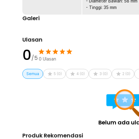
tahan lama, tampilannya yang elegan juga menambah ke
- Diameter Bawah: 58 mm
- Tinggi: 35 mm
Kelengkapan Produk
Galeri
Rincian yang Anda dapatkan untuk pembelian produk ini
1 x One Two Cups Macaron Tamper Coffee Distributi
Ulasan
0
/5
0
Ulasan
Semua
5
(
0
)
4
(
0
)
3
(
0
)
2
(
0
)
Belum ada ul
Produk Rekomendasi