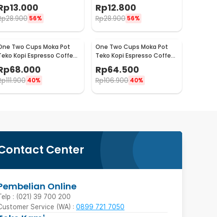
Espresso Barista - 0310
Saringan Kopi 124ml 7Q -
Rp
13.000
Rp
12.800
LC1
Rp
28.900
Rp
28.900
56%
56%
One Two Cups Moka Pot
One Two Cups Moka Pot
Teko Kopi Espresso Coffee
Teko Kopi Espresso Coffee
Maker Stovetop 4 Cup
Maker Stovetop 2 Cup
Rp
68.000
Rp
64.500
200ml - Z21
100ml - Z21
Rp
111.900
Rp
106.900
40%
40%
Contact Center
Pembelian Online
Telp : (021) 39 700 200
Customer Service (WA) :
0899 721 7050