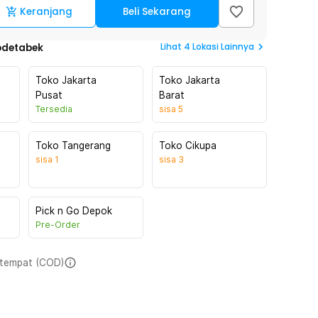
Keranjang
Beli Sekarang
Lihat
4
Lokasi Lainnya
odetabek
Toko Jakarta
Toko Jakarta
Pusat
Barat
Tersedia
sisa
5
Toko Tangerang
Toko Cikupa
sisa
1
sisa
3
Pick n Go Depok
Pre-Order
i tempat (COD)