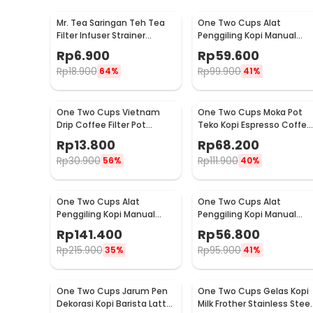
Mr. Tea Saringan Teh Tea
One Two Cups Alat
Filter Infuser Strainer
Penggiling Kopi Manual
Chilling Man Silicon - MR03
Coffee Grinder Portable -
Rp
6.900
Rp
59.600
WFCG9800
Rp
18.900
Rp
99.900
64%
41%
One Two Cups Vietnam
One Two Cups Moka Pot
Drip Coffee Filter Pot
Teko Kopi Espresso Coffee
Saringan Kopi 180ml 8Q -
Stovetop 4 Cup 200ml -
Rp
13.800
Rp
68.200
LC1
Z20
Rp
30.900
Rp
111.900
56%
40%
One Two Cups Alat
One Two Cups Alat
Penggiling Kopi Manual
Penggiling Kopi Manual
Coffee Grinder Wood 30g -
Coffee Grinder 160ml -
Rp
141.400
Rp
56.800
CW85532
CF012
Rp
215.900
Rp
95.900
35%
41%
One Two Cups Jarum Pen
One Two Cups Gelas Kopi
Dekorasi Kopi Barista Latte
Milk Frother Stainless Steel