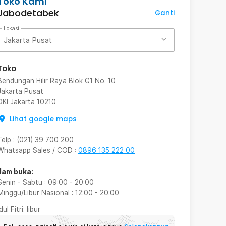
Toko Kami
Jabodetabek
Ganti
Lokasi
Jakarta Pusat
Toko
Bendungan Hilir Raya Blok G1 No. 10
Jakarta Pusat
DKI Jakarta
10210
Lihat google maps
Telp
:
(021) 39 700 200
Whatsapp Sales / COD
:
0896 135 222 00
Jam buka:
Senin - Sabtu
:
09:00
-
20:00
Minggu/Libur Nasional
:
12:00
-
20:00
Idul Fitri
: libur