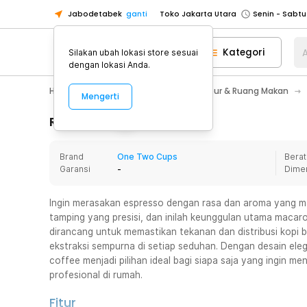
Jabodetabek
ganti
Toko Jakarta Utara
Toko Tangerang
Kategori
A
Silakan ubah lokasi store sesuai
Toko Cikupa
dengan lokasi Anda.
Pick n Go Jakarta Barat
Senin - J
Home Appliance
Perlengkapan Dapur & Ruang Makan
Mengerti
Pick n Go Bekasi
Senin - Jumat (08
Pick n Go Depok
Senin - Jumat (08
Rincian Produk
Toko Jakarta Pusat
Senin - Sabtu
Brand
One Two Cups
Berat
Toko Jakarta Barat
Senin - Sabtu
Garansi
-
Dime
Toko Jakarta Utara
Toko Tangerang
Ingin merasakan espresso dengan rasa dan aroma yang m
tamping yang presisi, dan inilah keunggulan utama macar
Toko Cikupa
dirancang untuk memastikan tekanan dan distribusi kopi
Pick n Go Jakarta Barat
Senin - J
ekstraksi sempurna di setiap seduhan. Dengan desain el
coffee menjadi pilihan ideal bagi siapa saja yang ingin me
Pick n Go Bekasi
Senin - Jumat (08
profesional di rumah.
Pick n Go Depok
Senin - Jumat (08
Fitur