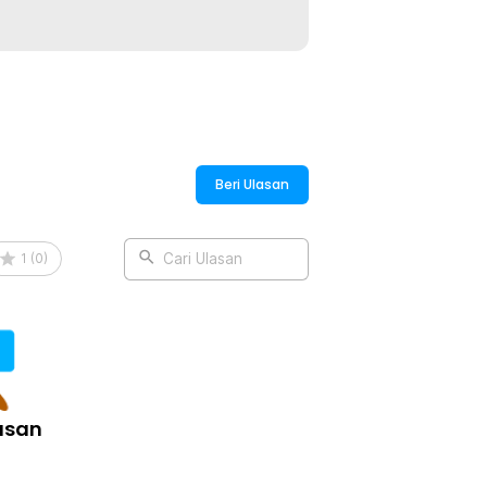
san profesional di meja kopi Anda.
:
on Tool 3 Angled Base - HB3
Beri Ulasan
1
(
0
)
Cari Ulasan
asan