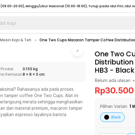
lat Kopi
umat (07:00 - 20:00), Sabtu - Minggu (08:00 - 20:00), Tutup pada Idul Fitri
Sele
Mesin Kopi & Teh
One Two Cups Macaron Tamper Coffee Distributio
:00 - 20:00), Sabtu - Minggu/ Libur Nasional (08:00 - 17:00)
Selengkapnya
:00 - 20:00), Sabtu - Minggu/ Libur Nasional (08:00 - 17:00)
One Two Cu
Selengkapnya
Distributio
 (09:00-20:00), Minggu/Libur Nasional (12:00-20:00), Tutup pada Idul Fitri
Sele
HB3
-
Black
 Produk
0.155 kg
 (09:00-20:00), Minggu/Libur Nasional (12:00-20:00), Tutup pada Idul Fitri
Sele
nsi Kemasan
8
x
8
x
5
cm
Belum ada ulasan
•
Rp
30.500
aksimal? Rahasianya ada pada proses
on tamper coffee One Two Cups. Alat ini
 berlangsung merata sehingga menghasilkan
umat (07:00 - 20:00), Sabtu - Minggu (08:00 - 20:00), Tutup pada Idul Fitri
Sele
Pilihan Varian:
1
W
egan dan material premium, macaron tamper
nyajikan espresso layaknya barista
:00 - 20:00), Sabtu - Minggu/ Libur Nasional (08:00 - 17:00)
Selengkapnya
Black
:00 - 20:00), Sabtu - Minggu/ Libur Nasional (08:00 - 17:00)
Selengkapnya