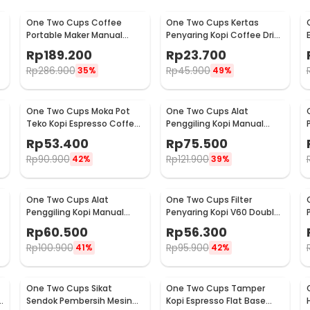
One Two Cups Coffee
One Two Cups Kertas
Portable Maker Manual
Penyaring Kopi Coffee Drip
Hand Press Espresso 300ml
Bag Paper Filter 50PCS -
Rp
189.200
Rp
23.700
- T35066
T111
Rp
286.900
Rp
45.900
35%
49%
One Two Cups Moka Pot
One Two Cups Alat
Teko Kopi Espresso Coffee
Penggiling Kopi Manual
Stovetop 2 Cup 100ml -
Coffee Grinder Wood -
Rp
53.400
Rp
75.500
Z20
16290
Rp
90.900
Rp
121.900
42%
39%
One Two Cups Alat
One Two Cups Filter
Penggiling Kopi Manual
Penyaring Kopi V60 Double
Coffee Grinder Adjustable
Layer Coffee Filter - FS-40S
Rp
60.500
Rp
56.300
- RHNHA0176
Rp
100.900
Rp
95.900
41%
42%
One Two Cups Sikat
One Two Cups Tamper
Sendok Pembersih Mesin
Kopi Espresso Flat Base