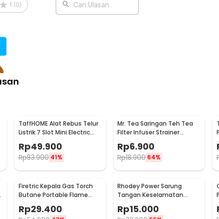
1
(
0
)
Cari Ulasan
asan
TaffHOME Alat Rebus Telur
Mr. Tea Saringan Teh Tea
Listrik 7 Slot Mini Electric
Filter Infuser Strainer
Egg Cooker 350W - YS-203
Chilling Man Silicon - MR03
Rp
49.900
Rp
6.900
Rp
83.900
Rp
18.900
41%
64%
Firetric Kepala Gas Torch
Rhodey Power Sarung
6
Butane Portable Flame
Tangan Keselamatan
Gun Adjustable - 807
Tahan Goresan Pisau -
Rp
29.400
Rp
15.000
EN388