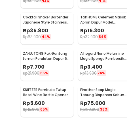
Rp
80.900
Rp
83.900
42%
41%
Cocktail Shaker Bartender
TaffHOME Celemek Masak
Japanese Style Stainless
Apron Dapur Model
Steel 200ml
Kantong Pola Spatula -
Rp
35.800
Rp
15.300
JJ41
Rp
63.900
Rp
32.900
44%
54%
ZANLUTONG Rak Gantung
Aihogard Nano Melamine
Lemari Peralatan Dapur 6
Magic Sponge Pembersih
Hook Besi - 2137
Karat Besi - CW62
Rp
7.700
Rp
3.400
Rp
21.900
Rp
13.900
65%
76%
KNIFEZER Pembuka Tutup
Finether Soap Magic
Botol Wine Bottle Opener
Tabung Dispenser Sabun
Stainless Steel - WS01
Otomatis 400ml - AD-03
Rp
5.600
Rp
75.000
Rp
15.900
Rp
120.900
65%
38%