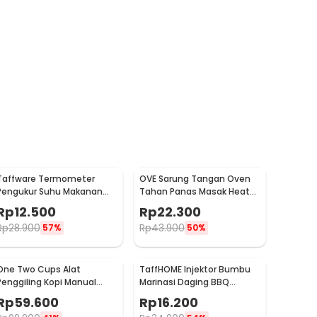
Taffware Termometer
OVE Sarung Tangan Oven
Pengukur Suhu Makanan
Tahan Panas Masak Heat
Digital Daging Kopi Susu -
Resistant Gloves - 540F
Rp
12.500
Rp
22.300
TP101
Rp
28.900
Rp
43.900
57%
50%
One Two Cups Alat
TaffHOME Injektor Bumbu
Penggiling Kopi Manual
Marinasi Daging BBQ
Coffee Grinder Portable -
Seasoning Injector - HC117
Rp
59.600
Rp
16.200
WFCG9800