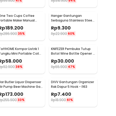
Rp
99.900
Rp
34.900
41%
54%
One Two Cups Coffee
Hanger Gantungan
Portable Maker Manual
Serbaguna Stainless Steel
Hand Press Espresso 300ml
10 PCS - M127105
Rp
189.200
Rp
9.300
- T35066
Rp
286.900
Rp
22.900
35%
60%
TaffHOME Kompor Listrik 1
KNIFEZER Pembuka Tutup
Tungku Mini Portable Coil
Botol Wine Bottle Opener -
Hot Plate 500W - C1-1000-
TYK-074B
Rp
58.000
Rp
30.000
03
Rp
92.900
Rp
55.900
38%
47%
Bar Butler Liquor Dispenser
DIVV Gantungan Organizer
Bir Pump Beer Machine Gas
Rak Dapur 5 Hook - I163
Station 900ml - P-36
Rp
173.000
Rp
7.400
Rp
255.900
Rp
18.900
33%
61%