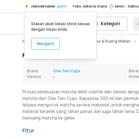
Jabodetabek
ganti
Toko Jakarta Utara
Toko Tangerang
Kategori
A
Silakan ubah lokasi store sesuai
Toko Cikupa
dengan lokasi Anda.
Pick n Go Jakarta Barat
Senin - J
Home Appliance
Perlengkapan Dapur & Ruang Makan
Mengerti
Pick n Go Bekasi
Senin - Jumat (08
Pick n Go Depok
Senin - Jumat (08
Rincian Produk
Toko Jakarta Pusat
Senin - Sabtu
Brand
One Two Cups
Berat
Toko Jakarta Barat
Senin - Sabtu
Garansi
-
Dime
Toko Jakarta Utara
Toko Tangerang
Proses pembuatan matcha lebih otentik dan nikmat den
matcha dari One Two Cups. Kapasitas 500 ml dan permuk
Toko Cikupa
leluasa mengocok matcha secara maksimal untuk menghasi
Pick n Go Jakarta Barat
Senin - J
material keramik yang tahan panas dan juga tahan lama.
menuang matcha ke gelas.
Pick n Go Bekasi
Senin - Jumat (08
Pick n Go Depok
Senin - Jumat (08
Fitur