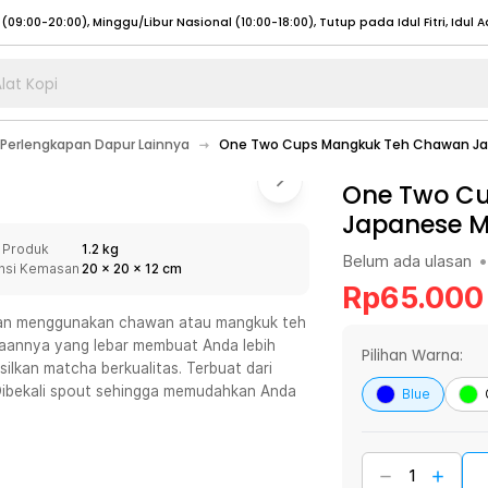
lat Kopi
umat (07:00 - 20:00), Sabtu - Minggu (08:00 - 20:00), Tutup pada Idul Fitri
Sele
Perlengkapan Dapur Lainnya
One Two Cups Mangkuk Teh Chawan Ja
:00 - 20:00), Sabtu - Minggu/ Libur Nasional (08:00 - 17:00)
Selengkapnya
:00 - 20:00), Sabtu - Minggu/ Libur Nasional (08:00 - 17:00)
One Two C
Selengkapnya
Japanese M
 (09:00-20:00), Minggu/Libur Nasional (12:00-20:00), Tutup pada Idul Fitri
Sele
 Produk
1.2 kg
 (09:00-20:00), Minggu/Libur Nasional (12:00-20:00), Tutup pada Idul Fitri
Sele
Belum ada ulasan
•
nsi Kemasan
20
x
20
x
12
cm
Rp
65.000
gan menggunakan chawan atau mangkuk teh
aannya yang lebar membuat Anda lebih
Pilihan Warna:
lkan matcha berkualitas. Terbuat dari
umat (07:00 - 20:00), Sabtu - Minggu (08:00 - 20:00), Tutup pada Idul Fitri
Sele
 Dibekali spout sehingga memudahkan Anda
Blue
:00 - 20:00), Sabtu - Minggu/ Libur Nasional (08:00 - 17:00)
Selengkapnya
:00 - 20:00), Sabtu - Minggu/ Libur Nasional (08:00 - 17:00)
Selengkapnya