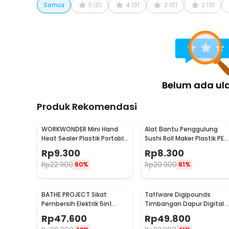
Semua
5
(
0
)
4
(
0
)
3
(
0
)
2
(
0
)
Belum ada ul
Produk Rekomendasi
WORKWONDER Mini Hand
Alat Bantu Penggulung
Heat Sealer Plastik Portable
Sushi Roll Maker Plastik PE
Baterai AA - LX2000A
22x20.5x0.1cm - E1119
Rp
9.300
Rp
8.300
Rp
22.900
Rp
20.900
60%
61%
BATHE PROJECT Sikat
Taffware Digipounds
Pembersih Elektrik 5in1
Timbangan Dapur Digital 
Magic Brush Rechargeable
Satuan 1kg 0.1g - i2000
Rp
47.600
Rp
49.800
- WQ8110