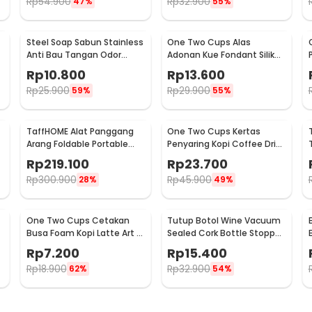
Rp
54.900
Rp
32.900
47%
55%
Steel Soap Sabun Stainless
One Two Cups Alas
Anti Bau Tangan Odor
Adonan Kue Fondant Silikon
Remove - HW071
Baking Mat Anti Slip -
Rp
10.800
Rp
13.600
JJ3873
Rp
25.900
Rp
29.900
59%
55%
TaffHOME Alat Panggang
One Two Cups Kertas
Arang Foldable Portable
Penyaring Kopi Coffee Drip
BBQ Outdoor Grill Stove -
Bag Paper Filter 50PCS -
Rp
219.100
Rp
23.700
HWSK77
T111
Rp
300.900
Rp
45.900
28%
49%
One Two Cups Cetakan
Tutup Botol Wine Vacuum
Busa Foam Kopi Latte Art 16
Sealed Cork Bottle Stopper
PCS - JJYE01
Stainless Steel - G94529
Rp
7.200
Rp
15.400
Rp
18.900
Rp
32.900
62%
54%