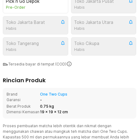
Pick n Go Depok
Toko Jakarta Pusat
Pre-Order
Habis
Toko Jakarta Barat
Toko Jakarta Utara
Habis
Habis
Toko Tangerang
Toko Cikupa
Habis
Habis
Tersedia bayar di tempat (COD)
Rincian Produk
Brand
One Two Cups
Garansi
-
Berat Produk
0.75 kg
Dimensi Kemasan
19
x
19
x
12
cm
Proses pembuatan matcha lebih otentik dan nikmat dengan
menggunakan chawan atau mangkuk teh matcha dari One Two Cups.
Kapasitas 500 ml dan permukaannya yang lebar membuat Anda lebih