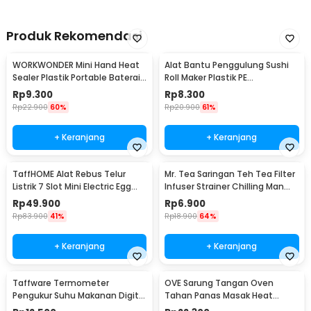
Produk Rekomendasi
WORKWONDER Mini Hand Heat
Alat Bantu Penggulung Sushi
Sealer Plastik Portable Baterai
Roll Maker Plastik PE
AA - LX2000A
22x20.5x0.1cm - E1119
Rp
9.300
Rp
8.300
Rp
22.900
60%
Rp
20.900
61%
+ Keranjang
+ Keranjang
TaffHOME Alat Rebus Telur
Mr. Tea Saringan Teh Tea Filter
Listrik 7 Slot Mini Electric Egg
Infuser Strainer Chilling Man
Cooker 350W - YS-203
Silicon - MR03
Rp
49.900
Rp
6.900
Rp
83.900
41%
Rp
18.900
64%
+ Keranjang
+ Keranjang
Taffware Termometer
OVE Sarung Tangan Oven
Pengukur Suhu Makanan Digital
Tahan Panas Masak Heat
Daging Kopi Susu - TP101
Resistant Gloves - 540F