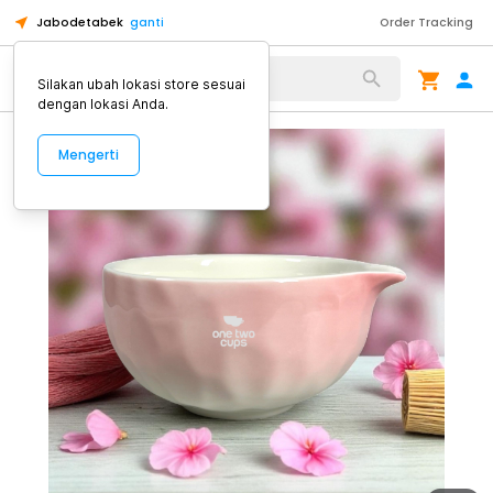
Jabodetabek
ganti
Order Tracking
Alat Kopi
Silakan ubah lokasi store sesuai
dengan lokasi Anda.
Mengerti