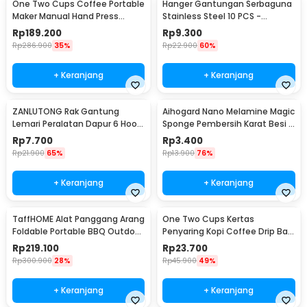
One Two Cups Coffee Portable
Hanger Gantungan Serbaguna
Maker Manual Hand Press
Stainless Steel 10 PCS -
Espresso 300ml - T35066
M127105
Rp
189.200
Rp
9.300
Rp
286.900
35%
Rp
22.900
60%
+ Keranjang
+ Keranjang
ZANLUTONG Rak Gantung
Aihogard Nano Melamine Magic
Lemari Peralatan Dapur 6 Hook
Sponge Pembersih Karat Besi -
Besi - 2137
CW62
Rp
7.700
Rp
3.400
Rp
21.900
65%
Rp
13.900
76%
+ Keranjang
+ Keranjang
TaffHOME Alat Panggang Arang
One Two Cups Kertas
Foldable Portable BBQ Outdoor
Penyaring Kopi Coffee Drip Bag
Grill Stove - HWSK77
Paper Filter 50PCS - T111
Rp
219.100
Rp
23.700
Rp
300.900
28%
Rp
45.900
49%
+ Keranjang
+ Keranjang