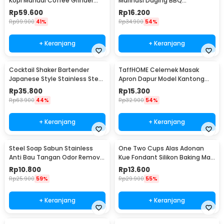
Kopi Manual Coffee Grinder
Marinasi Daging BBQ
Portable - WFCG9800
Seasoning Injector - HC117
Rp
59.600
Rp
16.200
Rp
99.900
41%
Rp
34.900
54%
+ Keranjang
+ Keranjang
Cocktail Shaker Bartender
TaffHOME Celemek Masak
Japanese Style Stainless Steel
Apron Dapur Model Kantong
200ml
Pola Spatula - JJ41
Rp
35.800
Rp
15.300
Rp
63.900
44%
Rp
32.900
54%
+ Keranjang
+ Keranjang
Steel Soap Sabun Stainless
One Two Cups Alas Adonan
Anti Bau Tangan Odor Remove
Kue Fondant Silikon Baking Mat
- HW071
Anti Slip - JJ3873
Rp
10.800
Rp
13.600
Rp
25.900
59%
Rp
29.900
55%
+ Keranjang
+ Keranjang