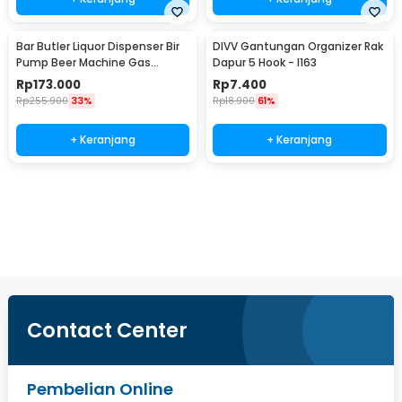
Bar Butler Liquor Dispenser Bir
DIVV Gantungan Organizer Rak
Pump Beer Machine Gas
Dapur 5 Hook - I163
Station 900ml - P-36
Rp
173.000
Rp
7.400
Rp
255.900
33%
Rp
18.900
61%
+ Keranjang
+ Keranjang
Beli Sekarang
Contact Center
Pembelian Online