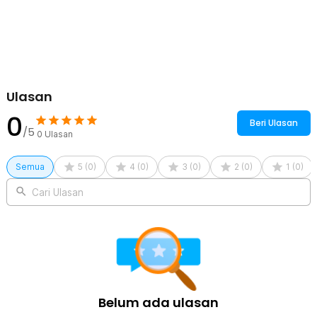
Chawan One Two Cups mengusung desain tradisional dengan
sentuhan modern yang menawan. Selain fungsional, bentuknya juga
indah dipandang sehingga cocok digunakan baik untuk upacara
matcha maupun sajian harian.
Kelengkapan Produk
Ulasan
Rincian yang Anda dapatkan untuk pembelian produk ini:
0
1 x One Two Cups Mangkuk Teh Chawan Japanese Matcha
Beri Ulasan
Ceramic Bowl 500ml - D52
/5
0
Ulasan
Semua
5
(
0
)
4
(
0
)
3
(
0
)
2
(
0
)
1
(
0
)
Cari Ulasan
Belum ada ulasan