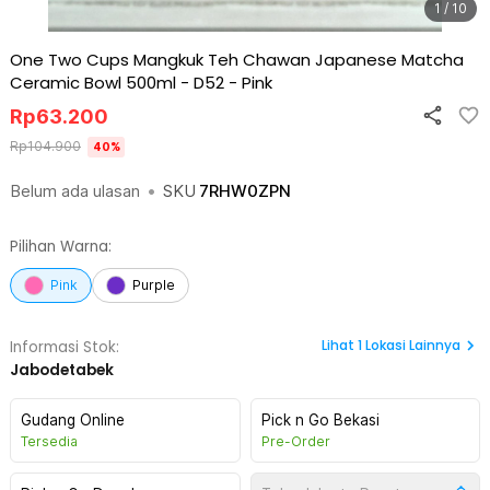
1 / 10
One Two Cups Mangkuk Teh Chawan Japanese Matcha
Ceramic Bowl 500ml - D52
-
Pink
Rp
63.200
Rp
104.900
40
%
Belum ada ulasan
•
SKU
7RHW0ZPN
Pilihan Warna:
Pink
Purple
Lihat
1
Lokasi Lainnya
Informasi Stok:
Jabodetabek
Gudang Online
Pick n Go Bekasi
Tersedia
Pre-Order