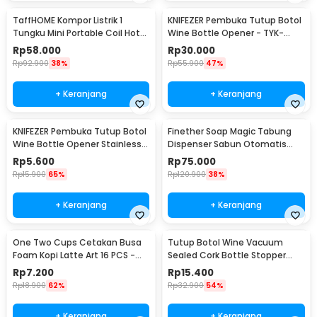
TaffHOME Kompor Listrik 1
KNIFEZER Pembuka Tutup Botol
Tungku Mini Portable Coil Hot
Wine Bottle Opener - TYK-
Plate 500W - C1-1000-03
074B
Rp
58.000
Rp
30.000
Rp
92.900
38%
Rp
55.900
47%
+ Keranjang
+ Keranjang
KNIFEZER Pembuka Tutup Botol
Finether Soap Magic Tabung
Wine Bottle Opener Stainless
Dispenser Sabun Otomatis
Steel - WS01
400ml - AD-03
Rp
5.600
Rp
75.000
Rp
15.900
65%
Rp
120.900
38%
+ Keranjang
+ Keranjang
One Two Cups Cetakan Busa
Tutup Botol Wine Vacuum
Foam Kopi Latte Art 16 PCS -
Sealed Cork Bottle Stopper
JJYE01
Stainless Steel - G94529
Rp
7.200
Rp
15.400
Rp
18.900
62%
Rp
32.900
54%
+ Keranjang
+ Keranjang