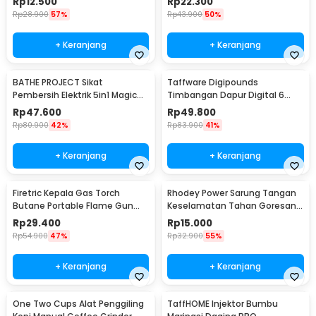
Rp
12.500
Rp
22.300
Rp
28.900
57%
Rp
43.900
50%
+ Keranjang
+ Keranjang
BATHE PROJECT Sikat
Taffware Digipounds
Pembersih Elektrik 5in1 Magic
Timbangan Dapur Digital 6
Brush Rechargeable - WQ8110
Satuan 1kg 0.1g - i2000
Rp
47.600
Rp
49.800
Rp
80.900
42%
Rp
83.900
41%
+ Keranjang
+ Keranjang
Firetric Kepala Gas Torch
Rhodey Power Sarung Tangan
Butane Portable Flame Gun
Keselamatan Tahan Goresan
Adjustable - 807
Pisau - EN388
Rp
29.400
Rp
15.000
Rp
54.900
47%
Rp
32.900
55%
+ Keranjang
+ Keranjang
One Two Cups Alat Penggiling
TaffHOME Injektor Bumbu