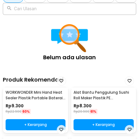
Cari Ulasan
Belum ada ulasan
Produk Rekomendasi
WORKWONDER Mini Hand Heat
Alat Bantu Penggulung Sushi
Sealer Plastik Portable Baterai
Roll Maker Plastik PE
AA - LX2000A
22x20.5x0.1cm - E1119
Rp
9.300
Rp
8.300
Rp
22.900
60%
Rp
20.900
61%
+ Keranjang
+ Keranjang