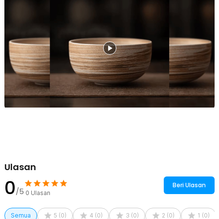
stabil agar kualitas rasanya tidak berkurang.
Kelengkapan Produk
Rincian yang Anda dapatkan untuk pembelian produk ini:
1 x One Two Cups Mangkuk Teh Chawan Japanese Matcha Tea
Bowl 480ml - D56
Ulasan
0
Beri Ulasan
/5
0
Ulasan
Semua
5
(
0
)
4
(
0
)
3
(
0
)
2
(
0
)
1
(
0
)