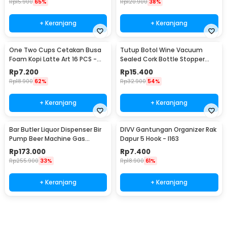
Rp
15.900
65%
Rp
120.900
38%
+ Keranjang
+ Keranjang
One Two Cups Cetakan Busa
Tutup Botol Wine Vacuum
Foam Kopi Latte Art 16 PCS -
Sealed Cork Bottle Stopper
JJYE01
Stainless Steel - G94529
Rp
7.200
Rp
15.400
Rp
18.900
62%
Rp
32.900
54%
+ Keranjang
+ Keranjang
Bar Butler Liquor Dispenser Bir
DIVV Gantungan Organizer Rak
Pump Beer Machine Gas
Dapur 5 Hook - I163
Station 900ml - P-36
Rp
173.000
Rp
7.400
Rp
255.900
33%
Rp
18.900
61%
+ Keranjang
+ Keranjang
Beli Sekarang