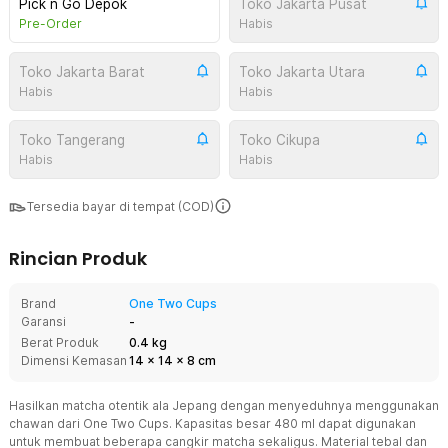
Pick n Go Depok
Toko Jakarta Pusat
Pre-Order
Habis
Toko Jakarta Barat
Toko Jakarta Utara
Habis
Habis
Toko Tangerang
Toko Cikupa
Habis
Habis
Tersedia bayar di tempat (COD)
Rincian Produk
Brand
One Two Cups
Garansi
-
Berat Produk
0.4 kg
Dimensi Kemasan
14
x
14
x
8
cm
Hasilkan matcha otentik ala Jepang dengan menyeduhnya menggunakan
chawan dari One Two Cups. Kapasitas besar 480 ml dapat digunakan
untuk membuat beberapa cangkir matcha sekaligus. Material tebal dan