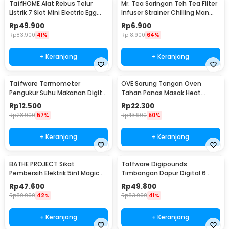
TaffHOME Alat Rebus Telur
Mr. Tea Saringan Teh Tea Filter
Listrik 7 Slot Mini Electric Egg
Infuser Strainer Chilling Man
Cooker 350W - YS-203
Silicon - MR03
Rp
49.900
Rp
6.900
Rp
83.900
41%
Rp
18.900
64%
+ Keranjang
+ Keranjang
Taffware Termometer
OVE Sarung Tangan Oven
Pengukur Suhu Makanan Digital
Tahan Panas Masak Heat
Daging Kopi Susu - TP101
Resistant Gloves - 540F
Rp
12.500
Rp
22.300
Rp
28.900
57%
Rp
43.900
50%
+ Keranjang
+ Keranjang
BATHE PROJECT Sikat
Taffware Digipounds
Pembersih Elektrik 5in1 Magic
Timbangan Dapur Digital 6
Brush Rechargeable - WQ8110
Satuan 1kg 0.1g - i2000
Rp
47.600
Rp
49.800
Rp
80.900
42%
Rp
83.900
41%
+ Keranjang
+ Keranjang