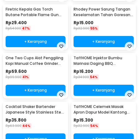
Firetric Kepala Gas Torch
Rhodey Power Sarung Tangan
Butane Portable Flame Gun
Keselamatan Tahan Goresan
Adjustable - 807
Pisau - EN388
Rp
29.400
Rp
15.000
Rp
54.900
47%
Rp
32.900
55%
+ Keranjang
+ Keranjang
One Two Cups Alat Penggiling
TaffHOME Injektor Bumbu
Kopi Manual Coffee Grinder
Marinasi Daging BBQ
Portable - WFCG9800
Seasoning Injector - HC117
Rp
59.600
Rp
16.200
Rp
99.900
41%
Rp
34.900
54%
+ Keranjang
+ Keranjang
Cocktail Shaker Bartender
TaffHOME Celemek Masak
Japanese Style Stainless Steel
Apron Dapur Model Kantong
200ml
Pola Spatula - JJ41
Rp
35.800
Rp
15.300
Rp
63.900
44%
Rp
32.900
54%
+ Keranjang
+ Keranjang