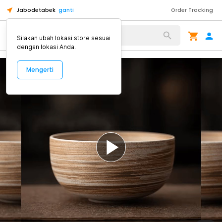
Jabodetabek
ganti
Order Tracking
Alat Kopi
Silakan ubah lokasi store sesuai
dengan lokasi Anda.
Mengerti