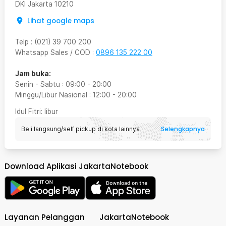
DKI Jakarta
10210
Lihat google maps
Telp
:
(021) 39 700 200
Whatsapp Sales / COD
:
0896 135 222 00
Jam buka:
Senin - Sabtu
:
09:00
-
20:00
Minggu/Libur Nasional
:
12:00
-
20:00
Idul Fitri
: libur
Selengkapnya
Beli langsung/self pickup di kota lainnya
Download Aplikasi JakartaNotebook
Layanan Pelanggan
JakartaNotebook