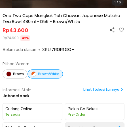
1 / 6
One Two Cups Mangkuk Teh Chawan Japanese Matcha
Tea Bowl 480ml - D56
-
Brown/White
Rp
43.600
Rp
74.900
42
%
Belum ada ulasan
•
SKU
7ROR1GOH
Pilihan Warna:
Brown
Brown/White
Lihat
1
Lokasi Lainnya
Informasi Stok:
Jabodetabek
Gudang Online
Pick n Go Bekasi
Tersedia
Pre-Order