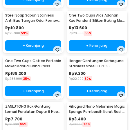
Steel Soap Sabun Stainless
One Two Cups Alas Adonan
Anti Bau Tangan Odor Remove
Kue Fondant Silikon Baking Mat
- HW071
Anti Slip - JJ3873
Rp
10.800
Rp
13.600
Rp
25.900
59%
Rp
29.900
55%
+ Keranjang
+ Keranjang
One Two Cups Coffee Portable
Hanger Gantungan Serbaguna
Maker Manual Hand Press
Stainless Steel 10 PCS -
Espresso 300ml - T35066
M127105
Rp
189.200
Rp
9.300
Rp
286.900
35%
Rp
22.900
60%
+ Keranjang
+ Keranjang
ZANLUTONG Rak Gantung
Aihogard Nano Melamine Magic
Lemari Peralatan Dapur 6 Hook
Sponge Pembersih Karat Besi -
Besi - 2137
CW62
Rp
7.700
Rp
3.400
Rp
21.900
65%
Rp
13.900
76%