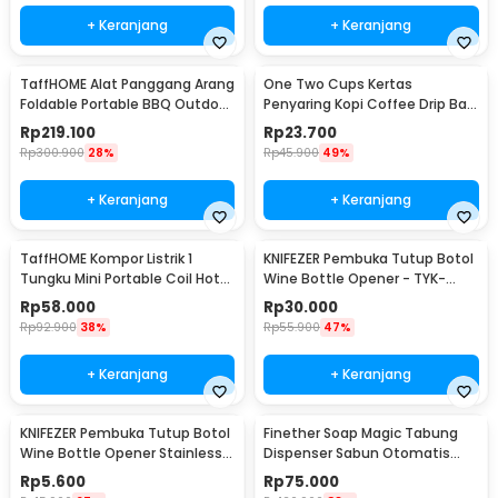
+ Keranjang
+ Keranjang
TaffHOME Alat Panggang Arang
One Two Cups Kertas
Foldable Portable BBQ Outdoor
Penyaring Kopi Coffee Drip Bag
Grill Stove - HWSK77
Paper Filter 50PCS - T111
Rp
219.100
Rp
23.700
Rp
300.900
28%
Rp
45.900
49%
+ Keranjang
+ Keranjang
TaffHOME Kompor Listrik 1
KNIFEZER Pembuka Tutup Botol
Tungku Mini Portable Coil Hot
Wine Bottle Opener - TYK-
Plate 500W - C1-1000-03
074B
Rp
58.000
Rp
30.000
Rp
92.900
38%
Rp
55.900
47%
+ Keranjang
+ Keranjang
KNIFEZER Pembuka Tutup Botol
Finether Soap Magic Tabung
Wine Bottle Opener Stainless
Dispenser Sabun Otomatis
Steel - WS01
400ml - AD-03
Rp
5.600
Rp
75.000