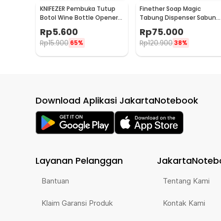
KNIFEZER Pembuka Tutup
Finether Soap Magic
Botol Wine Bottle Opener
Tabung Dispenser Sabun
Stainless Steel - WS01
Otomatis 400ml - AD-03
Rp
5.600
Rp
75.000
Rp
15.900
Rp
120.900
65%
38%
Download Aplikasi JakartaNotebook
Layanan Pelanggan
JakartaNoteb
Bantuan
Tentang Kami
Klaim Garansi Produk
Kontak Kami