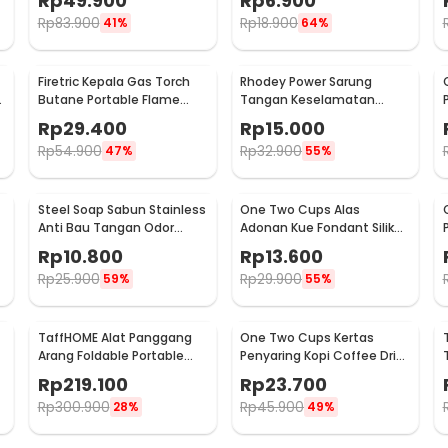
Rp
49.900
Rp
6.900
Rp
83.900
Rp
18.900
41%
64%
Firetric Kepala Gas Torch
Rhodey Power Sarung
6
Butane Portable Flame
Tangan Keselamatan
Gun Adjustable - 807
Tahan Goresan Pisau -
Rp
29.400
Rp
15.000
EN388
Rp
54.900
Rp
32.900
47%
55%
Steel Soap Sabun Stainless
One Two Cups Alas
Anti Bau Tangan Odor
Adonan Kue Fondant Silikon
Remove - HW071
Baking Mat Anti Slip -
Rp
10.800
Rp
13.600
JJ3873
Rp
25.900
Rp
29.900
59%
55%
TaffHOME Alat Panggang
One Two Cups Kertas
Arang Foldable Portable
Penyaring Kopi Coffee Drip
BBQ Outdoor Grill Stove -
Bag Paper Filter 50PCS -
Rp
219.100
Rp
23.700
HWSK77
T111
Rp
300.900
Rp
45.900
28%
49%