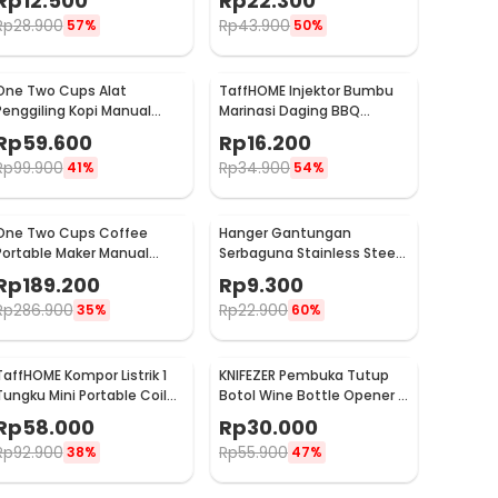
Rp
12.500
Rp
22.300
TP101
Rp
28.900
Rp
43.900
57%
50%
One Two Cups Alat
TaffHOME Injektor Bumbu
Penggiling Kopi Manual
Marinasi Daging BBQ
Coffee Grinder Portable -
Seasoning Injector - HC117
Rp
59.600
Rp
16.200
WFCG9800
Rp
99.900
Rp
34.900
41%
54%
One Two Cups Coffee
Hanger Gantungan
Portable Maker Manual
Serbaguna Stainless Steel
Hand Press Espresso 300ml
10 PCS - M127105
Rp
189.200
Rp
9.300
- T35066
Rp
286.900
Rp
22.900
35%
60%
TaffHOME Kompor Listrik 1
KNIFEZER Pembuka Tutup
Tungku Mini Portable Coil
Botol Wine Bottle Opener -
Hot Plate 500W - C1-1000-
TYK-074B
Rp
58.000
Rp
30.000
03
Rp
92.900
Rp
55.900
38%
47%