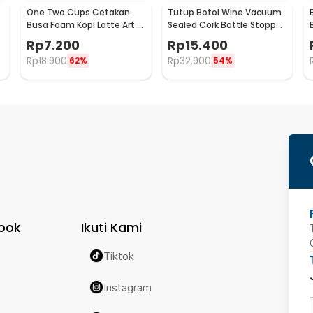
One Two Cups Cetakan
Tutup Botol Wine Vacuum
Busa Foam Kopi Latte Art 16
Sealed Cork Bottle Stopper
PCS - JJYE01
Stainless Steel - G94529
Rp
7.200
Rp
15.400
Rp
18.900
Rp
32.900
62%
54%
ook
Ikuti Kami
Tiktok
Instagram