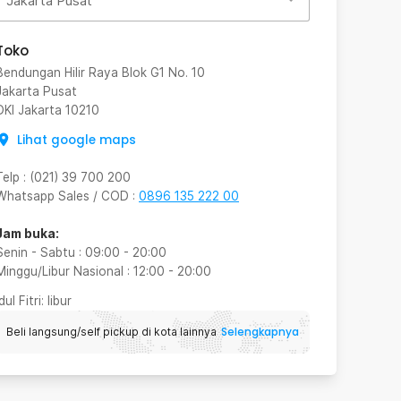
Jakarta Pusat
Toko
Bendungan Hilir Raya Blok G1 No. 10
Jakarta Pusat
DKI Jakarta
10210
Lihat google maps
Telp
:
(021) 39 700 200
Whatsapp Sales / COD
:
0896 135 222 00
Jam buka:
Senin - Sabtu
:
09:00
-
20:00
Minggu/Libur Nasional
:
12:00
-
20:00
Idul Fitri
: libur
Selengkapnya
Beli langsung/self pickup di kota lainnya