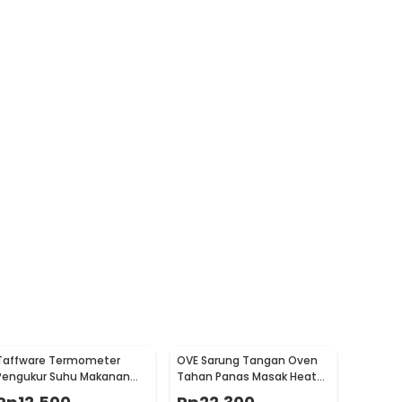
Taffware Termometer
OVE Sarung Tangan Oven
Pengukur Suhu Makanan
Tahan Panas Masak Heat
Digital Daging Kopi Susu -
Resistant Gloves - 540F