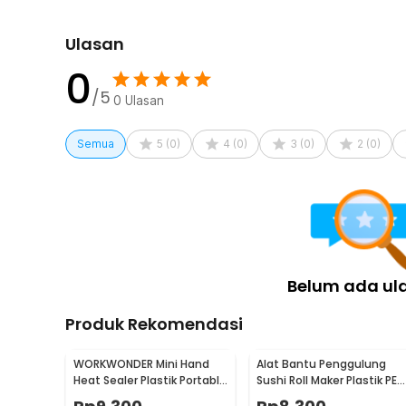
Ulasan
0
/5
0
Ulasan
Semua
5
(
0
)
4
(
0
)
3
(
0
)
2
(
0
)
Belum ada ul
Produk Rekomendasi
WORKWONDER Mini Hand
Alat Bantu Penggulung
Heat Sealer Plastik Portable
Sushi Roll Maker Plastik PE
Baterai AA - LX2000A
22x20.5x0.1cm - E1119