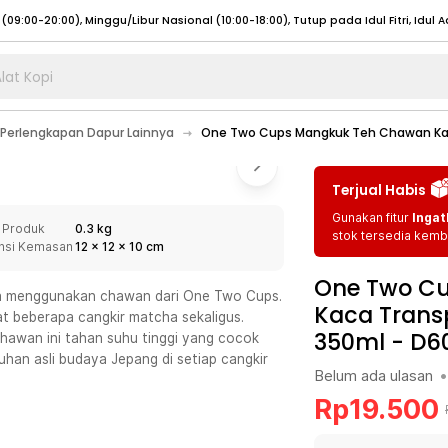
lat Kopi
umat (07:00 - 20:00), Sabtu - Minggu (08:00 - 20:00), Tutup pada Idul Fitri
Sele
Perlengkapan Dapur Lainnya
One Two Cups Mangkuk Teh Chawan Kac
:00 - 20:00), Sabtu - Minggu/ Libur Nasional (08:00 - 17:00)
Selengkapnya
:00 - 20:00), Sabtu - Minggu/ Libur Nasional (08:00 - 17:00)
Selengkapnya
Terjual Habis
 (09:00-20:00), Minggu/Libur Nasional (12:00-20:00), Tutup pada Idul Fitri
Sele
Gunakan fitur
Ingat
 Produk
0.3 kg
 (09:00-20:00), Minggu/Libur Nasional (12:00-20:00), Tutup pada Idul Fitri
Sele
stok tersedia kemba
nsi Kemasan
12
x
12
x
10
cm
One Two C
a menggunakan chawan dari One Two Cups.
Kaca Trans
t beberapa cangkir matcha sekaligus.
350ml - D6
chawan ini tahan suhu tinggi yang cocok
umat (07:00 - 20:00), Sabtu - Minggu (08:00 - 20:00), Tutup pada Idul Fitri
Sele
han asli budaya Jepang di setiap cangkir
Belum ada ulasan
•
:00 - 20:00), Sabtu - Minggu/ Libur Nasional (08:00 - 17:00)
Selengkapnya
Rp
19.500
:00 - 20:00), Sabtu - Minggu/ Libur Nasional (08:00 - 17:00)
Selengkapnya