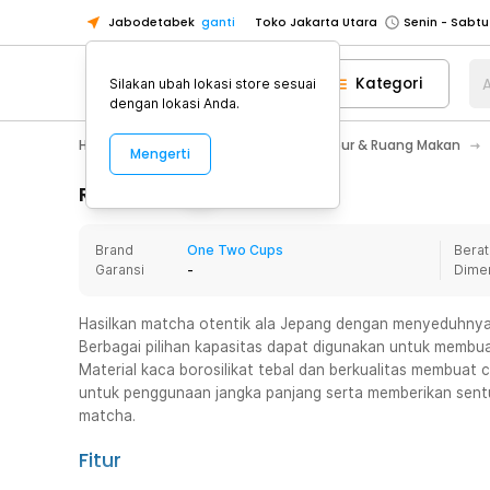
Jabodetabek
ganti
Toko Jakarta Utara
Toko Tangerang
Kategori
A
Silakan ubah lokasi store sesuai
Toko Cikupa
dengan lokasi Anda.
Pick n Go Jakarta Barat
Senin - J
Home Appliance
Perlengkapan Dapur & Ruang Makan
Mengerti
Pick n Go Bekasi
Senin - Jumat (08
Pick n Go Depok
Senin - Jumat (08
Rincian Produk
Toko Jakarta Pusat
Senin - Sabtu
Brand
One Two Cups
Berat
Toko Jakarta Barat
Senin - Sabtu
Garansi
-
Dime
Toko Jakarta Utara
Toko Tangerang
Hasilkan matcha otentik ala Jepang dengan menyeduhny
Berbagai pilihan kapasitas dapat digunakan untuk membua
Toko Cikupa
Material kaca borosilikat tebal dan berkualitas membuat 
Pick n Go Jakarta Barat
Senin - J
untuk penggunaan jangka panjang serta memberikan sentu
matcha.
Pick n Go Bekasi
Senin - Jumat (08
Pick n Go Depok
Senin - Jumat (08
Fitur