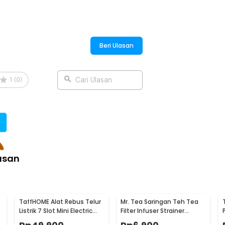
Beri Ulasan
1
(
0
)
Cari Ulasan
asan
TaffHOME Alat Rebus Telur
Mr. Tea Saringan Teh Tea
Listrik 7 Slot Mini Electric
Filter Infuser Strainer
Egg Cooker 350W - YS-203
Chilling Man Silicon - MR03