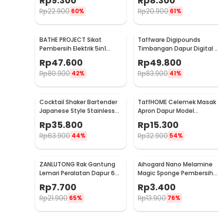
Rp
9.300
Rp
8.300
Rp
22.900
Rp
20.900
60%
61%
BATHE PROJECT Sikat
Taffware Digipounds
Pembersih Elektrik 5in1
Timbangan Dapur Digital 
Magic Brush Rechargeable
Satuan 1kg 0.1g - i2000
Rp
47.600
Rp
49.800
- WQ8110
Rp
80.900
Rp
83.900
42%
41%
Cocktail Shaker Bartender
TaffHOME Celemek Masak
Japanese Style Stainless
Apron Dapur Model
Steel 200ml
Kantong Pola Spatula -
Rp
35.800
Rp
15.300
JJ41
Rp
63.900
Rp
32.900
44%
54%
ZANLUTONG Rak Gantung
Aihogard Nano Melamine
Lemari Peralatan Dapur 6
Magic Sponge Pembersih
Hook Besi - 2137
Karat Besi - CW62
Rp
7.700
Rp
3.400
Rp
21.900
Rp
13.900
65%
76%