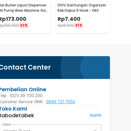
Bar Butler Liquor Dispenser
DIVV Gantungan Organizer
Bir Pump Beer Machine Gas
Rak Dapur 5 Hook - I163
Station 900ml - P-36
Rp
173.000
Rp
7.400
Rp
255.900
Rp
18.900
33%
61%
Contact Center
Pembelian Online
Telp : (021) 39 700 200
Customer Service (WA) :
0899 721 7050
Toko Kami
Jabodetabek
Ganti
Lokasi