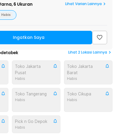
Lihat Varian Lainnya
arna,
6 Ukuran
Habis
Ingatkan Saya
Lihat
2
Lokasi Lainnya
odetabek
Toko Jakarta
Toko Jakarta
Pusat
Barat
Habis
Habis
Toko Tangerang
Toko Cikupa
Habis
Habis
Pick n Go Depok
Habis