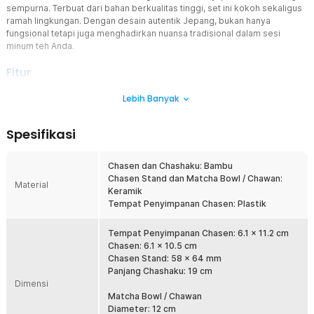
sempurna. Terbuat dari bahan berkualitas tinggi, set ini kokoh sekaligus
ramah lingkungan. Dengan desain autentik Jepang, bukan hanya
fungsional tetapi juga menghadirkan nuansa tradisional dalam sesi
minum teh Anda.
Fitur
Sajikan Matcha Terbaik
Lebih Banyak
Chawan berkapasitas 500 ml ini dirancang khusus untuk menyajikan
satu porsi matcha dengan rasa yang penuh dan seimbang.
Spesifikasi
Ukurannya ideal sehingga Anda dapat menikmati matcha tanpa
takut terlalu sedikit atau berlebihan. Setiap tegukan terasa lebih
nikmat karena mangkuk ini membantu mempertahankan aroma dan
Chasen dan Chashaku: Bambu
tekstur matcha secara optimal.
Chasen Stand dan Matcha Bowl / Chawan:
Material
Keramik
Aduk dengan Sempurna
Tempat Penyimpanan Chasen: Plastik
Chasen (pengocok bambu) yang termasuk dalam set ini mampu
menghasilkan busa lembut dan merata, menjadikan matcha lebih
halus tanpa gumpalan. Serat bambu yang lentur membuat proses
Tempat Penyimpanan Chasen: 6.1 x 11.2 cm
pengadukan lebih efektif sekaligus menjaga kualitas bubuk matcha.
Chasen: 6.1 x 10.5 cm
Dengan teknik pengadukan yang tepat, aroma matcha akan
Chasen Stand: 58 x 64 mm
semakin kaya dan menghadirkan pengalaman minum teh yang
Panjang Chashaku: 19 cm
Dimensi
autentik.
Matcha Bowl / Chawan
Desain Mangkuk Ergonomis
Diameter: 12 cm