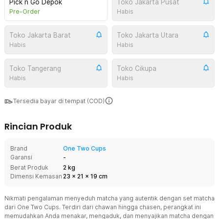
Pick n Go Depok
Toko Jakarta Pusat
Pre-Order
Habis
Toko Jakarta Barat
Toko Jakarta Utara
Habis
Habis
Toko Tangerang
Toko Cikupa
Habis
Habis
Tersedia bayar di tempat (COD)
Rincian Produk
Brand
One Two Cups
Garansi
-
Berat Produk
2 kg
Dimensi Kemasan
23
x
21
x
19
cm
Nikmati pengalaman menyeduh matcha yang autentik dengan set matcha
dari One Two Cups. Terdiri dari chawan hingga chasen, perangkat ini
memudahkan Anda menakar, mengaduk, dan menyajikan matcha dengan