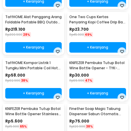
+ Keranjang
+ Keranjang
TaffHOME Alat Panggang Arang
One Two Cups Kertas
Foldable Portable BBQ Outdoor
Penyaring Kopi Coffee Drip Bag
Grill Stove - HWSK77
Paper Filter 50PCS - T111
Rp
219.100
Rp
23.700
Rp
300.900
28%
Rp
45.900
49%
+ Keranjang
+ Keranjang
TaffHOME Kompor Listrik 1
KNIFEZER Pembuka Tutup Botol
Tungku Mini Portable Coil Hot
Wine Bottle Opener - TYK-
Plate 500W - C1-1000-03
074B
Rp
58.000
Rp
30.000
Rp
92.900
38%
Rp
55.900
47%
+ Keranjang
+ Keranjang
KNIFEZER Pembuka Tutup Botol
Finether Soap Magic Tabung
Wine Bottle Opener Stainless
Dispenser Sabun Otomatis
Steel - WS01
400ml - AD-03
Rp
5.600
Rp
75.000
Rp
15.900
65%
Rp
120.900
38%