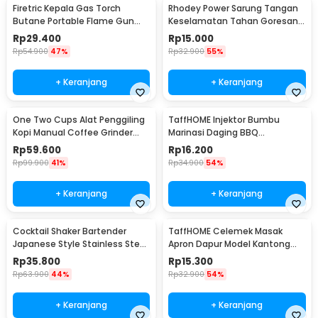
Firetric Kepala Gas Torch
Rhodey Power Sarung Tangan
Butane Portable Flame Gun
Keselamatan Tahan Goresan
Adjustable - 807
Pisau - EN388
Rp
29.400
Rp
15.000
Rp
54.900
47%
Rp
32.900
55%
+ Keranjang
+ Keranjang
One Two Cups Alat Penggiling
TaffHOME Injektor Bumbu
Kopi Manual Coffee Grinder
Marinasi Daging BBQ
Portable - WFCG9800
Seasoning Injector - HC117
Rp
59.600
Rp
16.200
Rp
99.900
41%
Rp
34.900
54%
+ Keranjang
+ Keranjang
Cocktail Shaker Bartender
TaffHOME Celemek Masak
Japanese Style Stainless Steel
Apron Dapur Model Kantong
200ml
Pola Spatula - JJ41
Rp
35.800
Rp
15.300
Rp
63.900
44%
Rp
32.900
54%
+ Keranjang
+ Keranjang