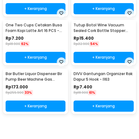
+ Keranjang
+ Keranjang
One Two Cups Cetakan Busa
Tutup Botol Wine Vacuum
Foam Kopi Latte Art 16 PCS -
Sealed Cork Bottle Stopper
JJYE01
Stainless Steel - G94529
Rp
7.200
Rp
15.400
Rp
18.900
62%
Rp
32.900
54%
+ Keranjang
+ Keranjang
Bar Butler Liquor Dispenser Bir
DIVV Gantungan Organizer Rak
Pump Beer Machine Gas
Dapur 5 Hook - I163
Station 900ml - P-36
Rp
173.000
Rp
7.400
Rp
255.900
33%
Rp
18.900
61%
+ Keranjang
+ Keranjang
Beli Sekarang