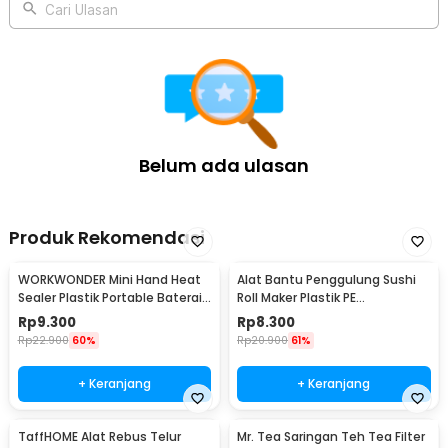
Cari Ulasan
Belum ada ulasan
Produk Rekomendasi
WORKWONDER Mini Hand Heat
Alat Bantu Penggulung Sushi
Sealer Plastik Portable Baterai
Roll Maker Plastik PE
AA - LX2000A
22x20.5x0.1cm - E1119
Rp
9.300
Rp
8.300
Rp
22.900
60%
Rp
20.900
61%
+ Keranjang
+ Keranjang
TaffHOME Alat Rebus Telur
Mr. Tea Saringan Teh Tea Filter