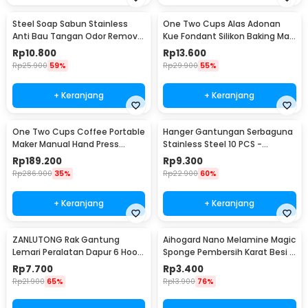
Steel Soap Sabun Stainless
One Two Cups Alas Adonan
Anti Bau Tangan Odor Remove
Kue Fondant Silikon Baking Mat
- HW071
Anti Slip - JJ3873
Rp
10.800
Rp
13.600
Rp
25.900
59%
Rp
29.900
55%
+ Keranjang
+ Keranjang
One Two Cups Coffee Portable
Hanger Gantungan Serbaguna
Maker Manual Hand Press
Stainless Steel 10 PCS -
Espresso 300ml - T35066
M127105
Rp
189.200
Rp
9.300
Rp
286.900
35%
Rp
22.900
60%
+ Keranjang
+ Keranjang
ZANLUTONG Rak Gantung
Aihogard Nano Melamine Magic
Lemari Peralatan Dapur 6 Hook
Sponge Pembersih Karat Besi -
Besi - 2137
CW62
Rp
7.700
Rp
3.400
Rp
21.900
65%
Rp
13.900
76%