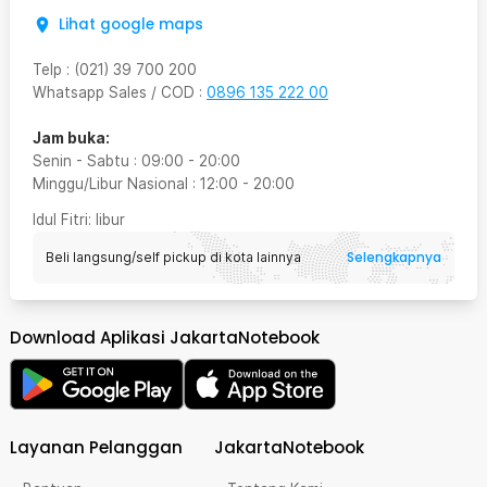
Lihat google maps
Telp
:
(021) 39 700 200
Whatsapp Sales / COD
:
0896 135 222 00
Jam buka:
Senin - Sabtu
:
09:00
-
20:00
Minggu/Libur Nasional
:
12:00
-
20:00
Idul Fitri
: libur
Selengkapnya
Beli langsung/self pickup di kota lainnya
Download Aplikasi JakartaNotebook
Layanan Pelanggan
JakartaNotebook