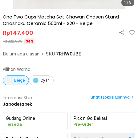
1 / 8
One Two Cups Matcha Set Chawan Chasen Stand
Chashaku Ceramic 500ml - S20
-
Beige
Rp
147.400
Rp
222.900
34
%
Belum ada ulasan
•
SKU
7RHW0JBE
Pilihan Warna:
Beige
Cyan
Lihat
1
Lokasi Lainnya
Informasi Stok:
Jabodetabek
Gudang Online
Pick n Go Bekasi
Tersedia
Pre-Order