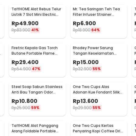
TaffHOME Alat Rebus Telur
Mr. Tea Saringan Teh Tea
Listrik 7 Slot Mini Electric
Filter Infuser Strainer
Egg Cooker 350W - YS-203
Chilling Man Silicon - MR03
Rp
49.900
Rp
6.900
Rp
83.900
Rp
18.900
41%
64%
Firetric Kepala Gas Torch
Rhodey Power Sarung
6
Butane Portable Flame
Tangan Keselamatan
Gun Adjustable - 807
Tahan Goresan Pisau -
Rp
29.400
Rp
15.000
EN388
Rp
54.900
Rp
32.900
47%
55%
Steel Soap Sabun Stainless
One Two Cups Alas
Anti Bau Tangan Odor
Adonan Kue Fondant Silikon
Remove - HW071
Baking Mat Anti Slip -
Rp
10.800
Rp
13.600
JJ3873
Rp
25.900
Rp
29.900
59%
55%
TaffHOME Alat Panggang
One Two Cups Kertas
Arang Foldable Portable
Penyaring Kopi Coffee Drip