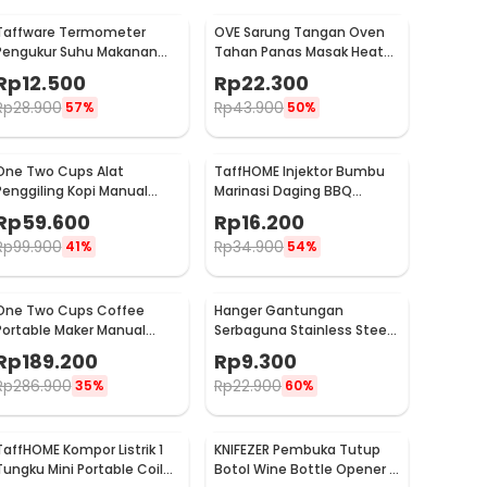
Taffware Termometer
OVE Sarung Tangan Oven
Pengukur Suhu Makanan
Tahan Panas Masak Heat
Digital Daging Kopi Susu -
Resistant Gloves - 540F
Rp
12.500
Rp
22.300
TP101
Rp
28.900
Rp
43.900
57%
50%
One Two Cups Alat
TaffHOME Injektor Bumbu
Penggiling Kopi Manual
Marinasi Daging BBQ
Coffee Grinder Portable -
Seasoning Injector - HC117
Rp
59.600
Rp
16.200
WFCG9800
Rp
99.900
Rp
34.900
41%
54%
One Two Cups Coffee
Hanger Gantungan
Portable Maker Manual
Serbaguna Stainless Steel
Hand Press Espresso 300ml
10 PCS - M127105
Rp
189.200
Rp
9.300
- T35066
Rp
286.900
Rp
22.900
35%
60%
TaffHOME Kompor Listrik 1
KNIFEZER Pembuka Tutup
Tungku Mini Portable Coil
Botol Wine Bottle Opener -