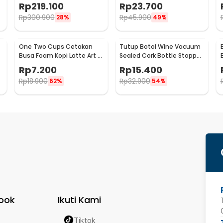
BBQ Outdoor Grill Stove -
Bag Paper Filter 50PCS -
Rp
219.100
Rp
23.700
HWSK77
T111
Rp
300.900
Rp
45.900
28%
49%
One Two Cups Cetakan
Tutup Botol Wine Vacuum
Busa Foam Kopi Latte Art 16
Sealed Cork Bottle Stopper
PCS - JJYE01
Stainless Steel - G94529
Rp
7.200
Rp
15.400
Rp
18.900
Rp
32.900
62%
54%
ook
Ikuti Kami
Tiktok