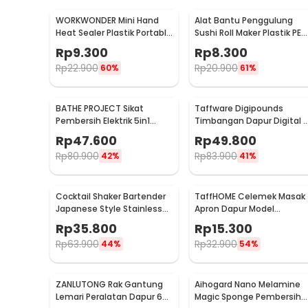
WORKWONDER Mini Hand
Alat Bantu Penggulung
Heat Sealer Plastik Portable
Sushi Roll Maker Plastik PE
Baterai AA - LX2000A
22x20.5x0.1cm - E1119
Rp
9.300
Rp
8.300
Rp
22.900
Rp
20.900
60%
61%
BATHE PROJECT Sikat
Taffware Digipounds
Pembersih Elektrik 5in1
Timbangan Dapur Digital 
Magic Brush Rechargeable
Satuan 1kg 0.1g - i2000
Rp
47.600
Rp
49.800
- WQ8110
Rp
80.900
Rp
83.900
42%
41%
Cocktail Shaker Bartender
TaffHOME Celemek Masak
Japanese Style Stainless
Apron Dapur Model
Steel 200ml
Kantong Pola Spatula -
Rp
35.800
Rp
15.300
JJ41
Rp
63.900
Rp
32.900
44%
54%
ZANLUTONG Rak Gantung
Aihogard Nano Melamine
Lemari Peralatan Dapur 6
Magic Sponge Pembersih