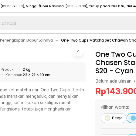
lat Kopi
umat (07:00 - 20:00), Sabtu - Minggu (08:00 - 20:00), Tutup pada Idul Fitri
Sele
Perlengkapan Dapur Lainnya
One Two Cups Matcha Set Chawan Cha
:00 - 20:00), Sabtu - Minggu/ Libur Nasional (08:00 - 17:00)
Selengkapnya
:00 - 20:00), Sabtu - Minggu/ Libur Nasional (08:00 - 17:00)
One Two Cu
Selengkapnya
Chasen Sta
 (09:00-20:00), Minggu/Libur Nasional (12:00-20:00), Tutup pada Idul Fitri
Sele
S20
-
Cyan
 Produk
2 kg
 (09:00-20:00), Minggu/Libur Nasional (12:00-20:00), Tutup pada Idul Fitri
Sele
nsi Kemasan
23
x
21
x
19
cm
Belum ada ulasan
•
Rp
143.90
an set matcha dari One Two Cups. Terdiri
nda menakar, mengaduk, dan menyajikan
inggi, set ini kokoh sekaligus ramah
umat (07:00 - 20:00), Sabtu - Minggu (08:00 - 20:00), Tutup pada Idul Fitri
Sele
Pilihan Warna:
fungsional tetapi juga menghadirkan
:00 - 20:00), Sabtu - Minggu/ Libur Nasional (08:00 - 17:00)
Selengkapnya
Beige
:00 - 20:00), Sabtu - Minggu/ Libur Nasional (08:00 - 17:00)
Selengkapnya