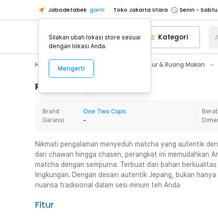
Jabodetabek
ganti
Toko Jakarta Utara
Toko Tangerang
Kategori
A
Silakan ubah lokasi store sesuai
Toko Cikupa
dengan lokasi Anda.
Pick n Go Jakarta Barat
Senin - J
Home Appliance
Perlengkapan Dapur & Ruang Makan
Mengerti
Pick n Go Bekasi
Senin - Jumat (08
Pick n Go Depok
Senin - Jumat (08
Rincian Produk
Toko Jakarta Pusat
Senin - Sabtu
Brand
One Two Cups
Berat
Toko Jakarta Barat
Senin - Sabtu
Garansi
-
Dime
Toko Jakarta Utara
Toko Tangerang
Nikmati pengalaman menyeduh matcha yang autentik deng
dari chawan hingga chasen, perangkat ini memudahkan A
Toko Cikupa
matcha dengan sempurna. Terbuat dari bahan berkualitas t
Pick n Go Jakarta Barat
Senin - J
lingkungan. Dengan desain autentik Jepang, bukan hanya 
nuansa tradisional dalam sesi minum teh Anda.
Pick n Go Bekasi
Senin - Jumat (08
Pick n Go Depok
Senin - Jumat (08
Fitur