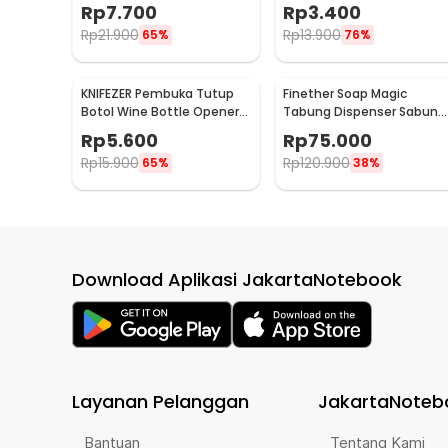
Hook Besi - 2137
Karat Besi - CW62
Rp
7.700
Rp
3.400
Rp
21.900
Rp
13.900
65%
76%
KNIFEZER Pembuka Tutup
Finether Soap Magic
Botol Wine Bottle Opener
Tabung Dispenser Sabun
Stainless Steel - WS01
Otomatis 400ml - AD-03
Rp
5.600
Rp
75.000
Rp
15.900
Rp
120.900
65%
38%
Download Aplikasi JakartaNotebook
Layanan Pelanggan
JakartaNoteb
Bantuan
Tentang Kami