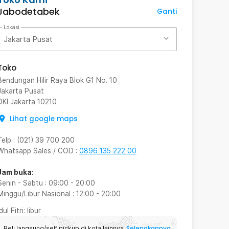
Jabodetabek
Ganti
Lokasi
Jakarta Pusat
Toko
Bendungan Hilir Raya Blok G1 No. 10
Jakarta Pusat
DKI Jakarta
10210
Lihat google maps
Telp
:
(021) 39 700 200
Whatsapp Sales / COD
:
0896 135 222 00
Jam buka:
Senin - Sabtu
:
09:00
-
20:00
Minggu/Libur Nasional
:
12:00
-
20:00
Idul Fitri
: libur
Selengkapnya
Beli langsung/self pickup di kota lainnya