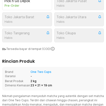
Pick n Go Depok
Toko Jakarta Pusat
Pre-Order
Habis
Toko Jakarta Barat
Toko Jakarta Utara
Habis
Habis
Toko Tangerang
Toko Cikupa
Habis
Habis
Tersedia bayar di tempat (COD)
Rincian Produk
Brand
One Two Cups
Garansi
-
Berat Produk
2 kg
Dimensi Kemasan
23
x
21
x
19
cm
Nikmati pengalaman menyeduh matcha yang autentik dengan set matcha
dari One Two Cups. Terdiri dari chawan hingga chasen, perangkat ini
memudahkan Anda menakar, mengaduk, dan menyajikan matcha dengan