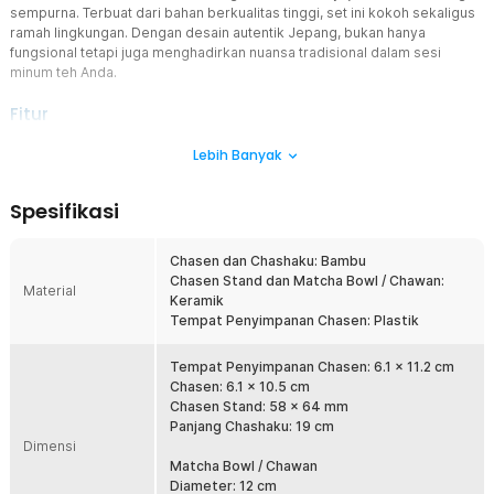
sempurna. Terbuat dari bahan berkualitas tinggi, set ini kokoh sekaligus
ramah lingkungan. Dengan desain autentik Jepang, bukan hanya
fungsional tetapi juga menghadirkan nuansa tradisional dalam sesi
minum teh Anda.
Fitur
Sajikan Matcha Terbaik
Lebih Banyak
Chawan berkapasitas 500 ml ini dirancang khusus untuk menyajikan
satu porsi matcha dengan rasa yang penuh dan seimbang.
Spesifikasi
Ukurannya ideal sehingga Anda dapat menikmati matcha tanpa
takut terlalu sedikit atau berlebihan. Setiap tegukan terasa lebih
nikmat karena mangkuk ini membantu mempertahankan aroma dan
Chasen dan Chashaku: Bambu
tekstur matcha secara optimal.
Chasen Stand dan Matcha Bowl / Chawan:
Material
Keramik
Aduk dengan Sempurna
Tempat Penyimpanan Chasen: Plastik
Chasen (pengocok bambu) yang termasuk dalam set ini mampu
menghasilkan busa lembut dan merata, menjadikan matcha lebih
halus tanpa gumpalan. Serat bambu yang lentur membuat proses
Tempat Penyimpanan Chasen: 6.1 x 11.2 cm
pengadukan lebih efektif sekaligus menjaga kualitas bubuk matcha.
Chasen: 6.1 x 10.5 cm
Dengan teknik pengadukan yang tepat, aroma matcha akan
Chasen Stand: 58 x 64 mm
semakin kaya dan menghadirkan pengalaman minum teh yang
Panjang Chashaku: 19 cm
Dimensi
autentik.
Matcha Bowl / Chawan
Desain Mangkuk Ergonomis
Diameter: 12 cm