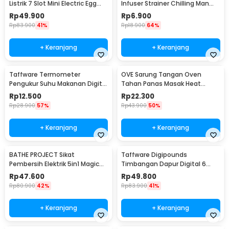
Listrik 7 Slot Mini Electric Egg
Infuser Strainer Chilling Man
Cooker 350W - YS-203
Silicon - MR03
Rp
49.900
Rp
6.900
Rp
83.900
41%
Rp
18.900
64%
+ Keranjang
+ Keranjang
Taffware Termometer
OVE Sarung Tangan Oven
Pengukur Suhu Makanan Digital
Tahan Panas Masak Heat
Daging Kopi Susu - TP101
Resistant Gloves - 540F
Rp
12.500
Rp
22.300
Rp
28.900
57%
Rp
43.900
50%
+ Keranjang
+ Keranjang
BATHE PROJECT Sikat
Taffware Digipounds
Pembersih Elektrik 5in1 Magic
Timbangan Dapur Digital 6
Brush Rechargeable - WQ8110
Satuan 1kg 0.1g - i2000
Rp
47.600
Rp
49.800
Rp
80.900
42%
Rp
83.900
41%
+ Keranjang
+ Keranjang