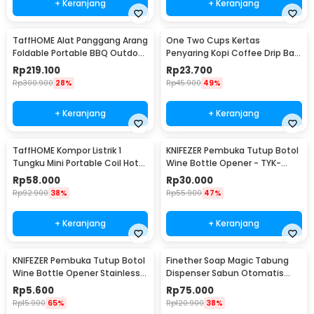
+ Keranjang
+ Keranjang
TaffHOME Alat Panggang Arang
One Two Cups Kertas
Foldable Portable BBQ Outdoor
Penyaring Kopi Coffee Drip Bag
Grill Stove - HWSK77
Paper Filter 50PCS - T111
Rp
219.100
Rp
23.700
Rp
300.900
28%
Rp
45.900
49%
+ Keranjang
+ Keranjang
TaffHOME Kompor Listrik 1
KNIFEZER Pembuka Tutup Botol
Tungku Mini Portable Coil Hot
Wine Bottle Opener - TYK-
Plate 500W - C1-1000-03
074B
Rp
58.000
Rp
30.000
Rp
92.900
38%
Rp
55.900
47%
+ Keranjang
+ Keranjang
KNIFEZER Pembuka Tutup Botol
Finether Soap Magic Tabung
Wine Bottle Opener Stainless
Dispenser Sabun Otomatis
Steel - WS01
400ml - AD-03
Rp
5.600
Rp
75.000
Rp
15.900
65%
Rp
120.900
38%