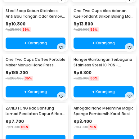
Steel Soap Sabun Stainless
One Two Cups Alas Adonan
Anti Bau Tangan Odor Remove
Kue Fondant Silikon Baking Mat
- HW071
Anti Slip - JJ3873
Rp
10.800
Rp
13.600
Rp
25.900
59%
Rp
29.900
55%
+ Keranjang
+ Keranjang
One Two Cups Coffee Portable
Hanger Gantungan Serbaguna
Maker Manual Hand Press
Stainless Steel 10 PCS -
Espresso 300ml - T35066
M127105
Rp
189.200
Rp
9.300
Rp
286.900
35%
Rp
22.900
60%
+ Keranjang
+ Keranjang
ZANLUTONG Rak Gantung
Aihogard Nano Melamine Magic
Lemari Peralatan Dapur 6 Hook
Sponge Pembersih Karat Besi -
Besi - 2137
CW62
Rp
7.700
Rp
3.400
Rp
21.900
65%
Rp
13.900
76%