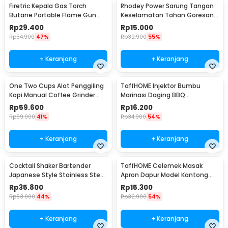
Firetric Kepala Gas Torch
Rhodey Power Sarung Tangan
Butane Portable Flame Gun
Keselamatan Tahan Goresan
Adjustable - 807
Pisau - EN388
Rp
29.400
Rp
15.000
Rp
54.900
47%
Rp
32.900
55%
+ Keranjang
+ Keranjang
One Two Cups Alat Penggiling
TaffHOME Injektor Bumbu
Kopi Manual Coffee Grinder
Marinasi Daging BBQ
Portable - WFCG9800
Seasoning Injector - HC117
Rp
59.600
Rp
16.200
Rp
99.900
41%
Rp
34.900
54%
+ Keranjang
+ Keranjang
Cocktail Shaker Bartender
TaffHOME Celemek Masak
Japanese Style Stainless Steel
Apron Dapur Model Kantong
200ml
Pola Spatula - JJ41
Rp
35.800
Rp
15.300
Rp
63.900
44%
Rp
32.900
54%
+ Keranjang
+ Keranjang