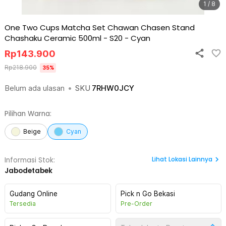
1 / 8
One Two Cups Matcha Set Chawan Chasen Stand
Chashaku Ceramic 500ml - S20
-
Cyan
Rp
143.900
Rp
218.900
35
%
Belum ada ulasan
•
SKU
7RHW0JCY
Pilihan Warna:
Beige
Cyan
Lihat
Lokasi Lainnya
Informasi Stok:
Jabodetabek
Gudang Online
Pick n Go Bekasi
Tersedia
Pre-Order