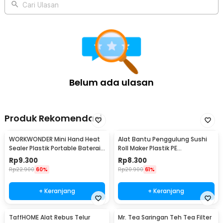
Cari Ulasan
Belum ada ulasan
Produk Rekomendasi
WORKWONDER Mini Hand Heat
Alat Bantu Penggulung Sushi
Sealer Plastik Portable Baterai
Roll Maker Plastik PE
AA - LX2000A
22x20.5x0.1cm - E1119
Rp
9.300
Rp
8.300
Rp
22.900
60%
Rp
20.900
61%
+ Keranjang
+ Keranjang
TaffHOME Alat Rebus Telur
Mr. Tea Saringan Teh Tea Filter