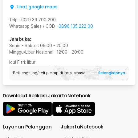
Lihat google maps
Telp
:
(021) 39 700 200
Whatsapp Sales / COD
:
0896 135 222 00
Jam buka:
Senin - Sabtu
:
09:00
-
20:00
Minggu/Libur Nasional
:
12:00
-
20:00
Idul Fitri
: libur
Selengkapnya
Beli langsung/self pickup di kota lainnya
Download Aplikasi JakartaNotebook
Layanan Pelanggan
JakartaNotebook