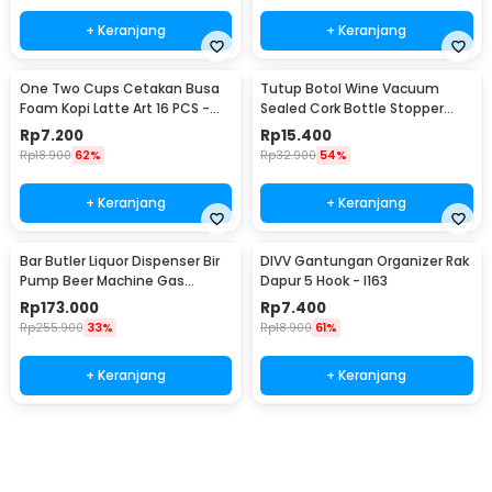
+ Keranjang
+ Keranjang
One Two Cups Cetakan Busa
Tutup Botol Wine Vacuum
Foam Kopi Latte Art 16 PCS -
Sealed Cork Bottle Stopper
JJYE01
Stainless Steel - G94529
Rp
7.200
Rp
15.400
Rp
18.900
62%
Rp
32.900
54%
+ Keranjang
+ Keranjang
Bar Butler Liquor Dispenser Bir
DIVV Gantungan Organizer Rak
Pump Beer Machine Gas
Dapur 5 Hook - I163
Station 900ml - P-36
Rp
173.000
Rp
7.400
Rp
255.900
33%
Rp
18.900
61%
+ Keranjang
+ Keranjang
Beli Sekarang