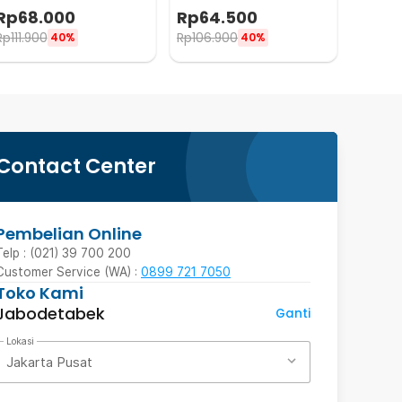
Maker Stovetop 4 Cup
Maker Stovetop 2 Cup
Rp
68.000
Rp
64.500
200ml - Z21
100ml - Z21
Rp
111.900
Rp
106.900
40%
40%
Contact Center
Pembelian Online
Telp : (021) 39 700 200
Customer Service (WA) :
0899 721 7050
Toko Kami
Jabodetabek
Ganti
Lokasi
Jakarta Pusat