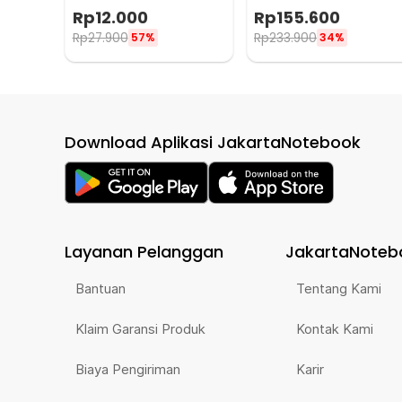
Saringan Kopi 114ml 6Q -
Tamper for Nespresso -
Rp
12.000
Rp
155.600
LC1
F456
Rp
27.900
Rp
233.900
57%
34%
Download Aplikasi JakartaNotebook
Layanan Pelanggan
JakartaNoteb
Bantuan
Tentang Kami
Klaim Garansi Produk
Kontak Kami
Biaya Pengiriman
Karir