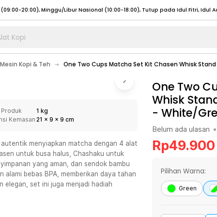
lat Kopi
umat (07:00 - 20:00), Sabtu - Minggu (08:00 - 20:00), Tutup pada Idul Fitri
Sele
Mesin Kopi & Teh
One Two Cups Matcha Set Kit Chasen Whisk Stand
:00 - 20:00), Sabtu - Minggu/ Libur Nasional (08:00 - 17:00)
Selengkapnya
:00 - 20:00), Sabtu - Minggu/ Libur Nasional (08:00 - 17:00)
One Two Cu
Selengkapnya
Whisk Stan
 (09:00-20:00), Minggu/Libur Nasional (12:00-20:00), Tutup pada Idul Fitri
Sele
-
White/Gr
 Produk
1 kg
 (09:00-20:00), Minggu/Libur Nasional (12:00-20:00), Tutup pada Idul Fitri
Sele
nsi Kemasan
21
x
9
x
9
cm
Belum ada ulasan
•
Rp
49.900
autentik menyiapkan matcha dengan 4 alat
Chasen untuk busa halus, Chashaku untuk
enyimpanan yang aman, dan sendok bambu
umat (07:00 - 20:00), Sabtu - Minggu (08:00 - 20:00), Tutup pada Idul Fitri
Sele
Pilihan Warna:
an alami bebas BPA, memberikan daya tahan
 elegan, set ini juga menjadi hadiah
:00 - 20:00), Sabtu - Minggu/ Libur Nasional (08:00 - 17:00)
Selengkapnya
Green
:00 - 20:00), Sabtu - Minggu/ Libur Nasional (08:00 - 17:00)
Selengkapnya