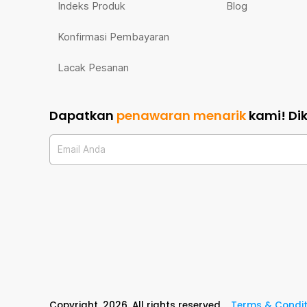
Indeks Produk
Blog
Konfirmasi Pembayaran
Lacak Pesanan
Dapatkan
penawaran menarik
kami!
Di
Email Anda
Copyright,
2026
. All rights reserved
Terms & Condit