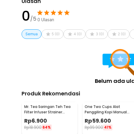
Ulasan
0
/5
0
Ulasan
Semua
5
(
0
)
4
(
0
)
3
(
0
)
2
(
0
)
Belum ada ul
Produk Rekomendasi
Mr. Tea Saringan Teh Tea
One Two Cups Alat
Filter Infuser Strainer
Penggiling Kopi Manual
Chilling Man Silicon - MR03
Coffee Grinder Portable -
Rp
6.900
Rp
59.600
WFCG9800
Rp
18.900
Rp
99.900
64%
41%