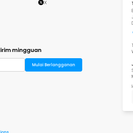
X
kirim mingguan
Mulai Berlangganan
ions