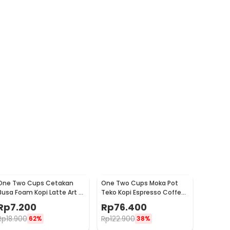
One Two Cups Cetakan
One Two Cups Moka Pot
Busa Foam Kopi Latte Art 16
Teko Kopi Espresso Coffee
PCS - JJYE01
Stovetop 6 Cup 300ml -
Rp
7.200
Rp
76.400
Z20
Rp
18.900
Rp
122.900
62%
38%