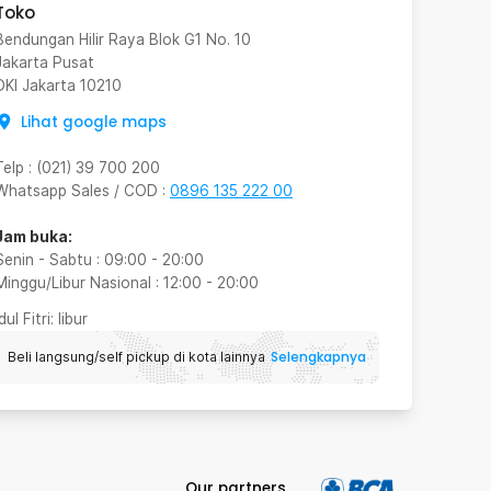
Toko
Bendungan Hilir Raya Blok G1 No. 10
Jakarta Pusat
DKI Jakarta
10210
Lihat google maps
Telp
:
(021) 39 700 200
Whatsapp Sales / COD
:
0896 135 222 00
Jam buka:
Senin - Sabtu
:
09:00
-
20:00
Minggu/Libur Nasional
:
12:00
-
20:00
Idul Fitri
: libur
Selengkapnya
Beli langsung/self pickup di kota lainnya
Our partners