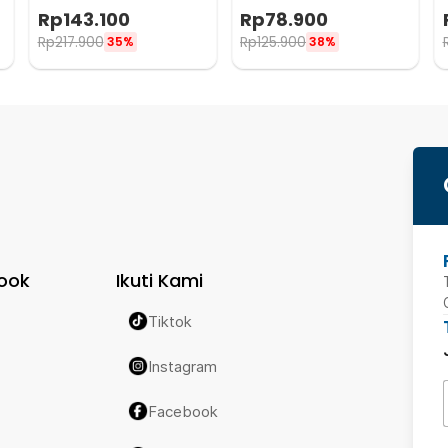
Kettle 960ml - RF-15
Maker Stovetop 6 Cup
Rp
143.100
Rp
78.900
300ml - Z21
Rp
217.900
Rp
125.900
35%
38%
ook
Ikuti Kami
Tiktok
Instagram
Facebook