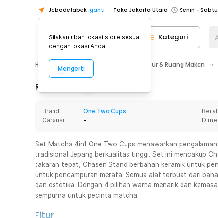
Jabodetabek
ganti
Toko Jakarta Utara
Toko Tangerang
Kategori
A
Silakan ubah lokasi store sesuai
Toko Cikupa
dengan lokasi Anda.
Pick n Go Jakarta Barat
Senin - J
Home Appliance
Perlengkapan Dapur & Ruang Makan
Mengerti
Pick n Go Bekasi
Senin - Jumat (08
Pick n Go Depok
Senin - Jumat (08
Rincian Produk
Toko Jakarta Pusat
Senin - Sabtu
Brand
One Two Cups
Berat
Toko Jakarta Barat
Senin - Sabtu
Garansi
-
Dime
Toko Jakarta Utara
Toko Tangerang
Set Matcha 4in1 One Two Cups menawarkan pengalaman 
tradisional Jepang berkualitas tinggi. Set ini mencakup 
Toko Cikupa
takaran tepat, Chasen Stand berbahan keramik untuk p
Pick n Go Jakarta Barat
Senin - J
untuk pencampuran merata. Semua alat terbuat dari bah
dan estetika. Dengan 4 pilihan warna menarik dan kemasan
Pick n Go Bekasi
Senin - Jumat (08
sempurna untuk pecinta matcha.
Pick n Go Depok
Senin - Jumat (08
Fitur