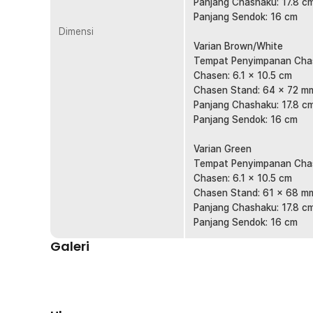
Set One Two Cups ini bukan hanya alat, tetapi juga p
Panjang Chashaku: 17.8 c
teman, keluarga, atau kolega yang menghargai seni min
Panjang Sendok: 16 cm
yang menarik dengan kemasan yang elegan, set ini siap
Dimensi
kesempatan.
Varian Brown/White
Tempat Penyimpanan Chase
Kelengkapan Produk
Chasen: 6.1 x 10.5 cm
Chasen Stand: 64 x 72 m
Rincian yang Anda dapatkan untuk pembelian produk ini
Panjang Chashaku: 17.8 c
1 x Tempat Penyimpanan Chasen
Panjang Sendok: 16 cm
1 x Chasen Stand
1 x Chashaku
Varian Green
1 x Sendok
Tempat Penyimpanan Chase
1 x Chasen
Chasen: 6.1 x 10.5 cm
Chasen Stand: 61 x 68 m
Panjang Chashaku: 17.8 c
Panjang Sendok: 16 cm
Galeri