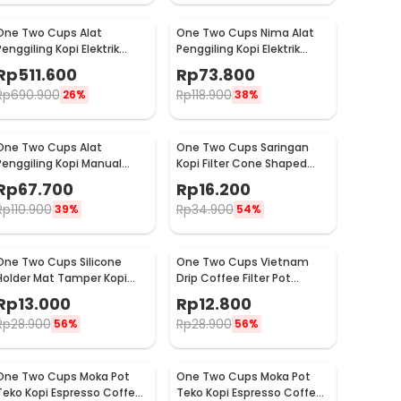
One Two Cups Alat
One Two Cups Nima Alat
Penggiling Kopi Elektrik
Penggiling Kopi Elektrik
Coffee Grinder Adjustable
Bumbu Coffee Grinder -
Rp
511.600
Rp
73.800
- 600N
NM-8300
Rp
690.900
Rp
118.900
26%
38%
One Two Cups Alat
One Two Cups Saringan
Penggiling Kopi Manual
Kopi Filter Cone Shaped
Coffee Grinder Adjustable
Coffee Dripper 1 PCS - K741
Rp
67.700
Rp
16.200
- CF4146
Rp
110.900
Rp
34.900
39%
54%
One Two Cups Silicone
One Two Cups Vietnam
Holder Mat Tamper Kopi
Drip Coffee Filter Pot
Espresso Barista - 0310
Saringan Kopi 124ml 7Q -
Rp
13.000
Rp
12.800
LC1
Rp
28.900
Rp
28.900
56%
56%
One Two Cups Moka Pot
One Two Cups Moka Pot
Teko Kopi Espresso Coffee
Teko Kopi Espresso Coffee