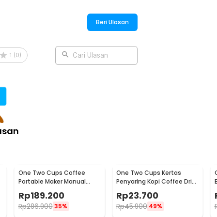
Beri Ulasan
1
(
0
)
Cari Ulasan
asan
One Two Cups Coffee
One Two Cups Kertas
Portable Maker Manual
Penyaring Kopi Coffee Drip
Hand Press Espresso 300ml
Bag Paper Filter 50PCS -
Rp
189.200
Rp
23.700
- T35066
T111
Rp
286.900
Rp
45.900
35%
49%