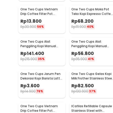
One Two Cups Vietnam
One Two Cups Moka Pot
Drip Coffee Filter Pot
Teko Kopi Espresso Coffee
Saringan Kopi 180ml 8Q -
Stovetop 4 Cup 200ml -
Rp
13.800
Rp
68.200
LC1
Z20
Rp
30.900
Rp
111.900
56%
40%
One Two Cups Alat
One Two Cups Alat
Penggiling Kopi Manual
Penggiling Kopi Manual
Coffee Grinder Wood 30g -
Coffee Grinder 160ml -
Rp
141.400
Rp
56.800
CW85532
CF012
Rp
215.900
Rp
95.900
35%
41%
One Two Cups Jarum Pen
One Two Cups Gelas Kopi
Dekorasi Kopi Barista Latte
Milk Frother Stainless Steel
Art Needle 13cm - F3F27
400ml - WZ0011
Rp
3.600
Rp
82.500
Rp
14.900
Rp
130.900
76%
37%
One Two Cups Vietnam
ICafilas Refillable Capsule
Drip Coffee Filter Pot
Stainless Steel with