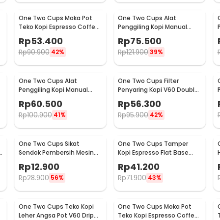
One Two Cups Moka Pot
One Two Cups Alat
Teko Kopi Espresso Coffee
Penggiling Kopi Manual
Stovetop 2 Cup 100ml -
Coffee Grinder Wood -
Rp
53.400
Rp
75.500
Z20
16290
Rp
90.900
Rp
121.900
42%
39%
One Two Cups Alat
One Two Cups Filter
Penggiling Kopi Manual
Penyaring Kopi V60 Double
Coffee Grinder Adjustable
Layer Coffee Filter - FS-40S
Rp
60.500
Rp
56.300
- RHNHA0176
Rp
100.900
Rp
95.900
41%
42%
One Two Cups Sikat
One Two Cups Tamper
Sendok Pembersih Mesin
Kopi Espresso Flat Base
Kopi Espresso 2in1 - 8809
Stainless Steel 51mm -
Rp
12.900
Rp
41.200
SS51
Rp
28.900
Rp
71.900
56%
43%
One Two Cups Teko Kopi
One Two Cups Moka Pot
Leher Angsa Pot V60 Drip
Teko Kopi Espresso Coffee