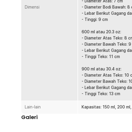
- Diameter Atas: 7 cm
dipegang saat steaming maupun pouring susu. Kontrol t
Dimensi
- Diameter Bodi Bawah: 8
memudahkan proses membuat foam dan latte art. Coco
- Lebar Berikut Gagang da
durasi lama.
- Tinggi: 9 cm
Stabil dengan Gagang Ergonomis
600 ml atau 20.3 oz:
Cara Anda mengontrol dan menggerakkan gelas turut berk
- Diameter Atas Teko: 8 c
gelas milk jug ini dilengkapi gagang ergonomis berbe
- Diameter Bawah Teko: 9
dan mengendalikan gelas saat meratakan susu yang dit
- Lebar Berikut Gagang d
Material Stainless Steel 201
- Tinggi Teko: 11 cm
Menggunakan material Stainless Steel 201 berkualitas 
berkarat. Permukaannya juga mudah dibersihkan serta
900 ml atau 30.4 oz:
menempel setelah penggunaan. Ideal digunakan untuk
- Diameter Atas Teko: 10 
- Diameter Bawah Teko: 1
Tersedia Berbagai Kapasitas
- Lebar Berikut Gagang da
Hadir dalam pilihan ukuran 150 ml, 200 ml, 350 ml, 600
- Tinggi Teko: 13 cm
disesuaikan dengan kebutuhan membuat kopi individu ma
espresso, cappuccino, latte, hingga steaming susu dala
Lain-lain
Kapasitas: 150 ml, 200 ml
Kelengkapan Produk
Galeri
Rincian yang Anda dapatkan untuk pembelian produk ini