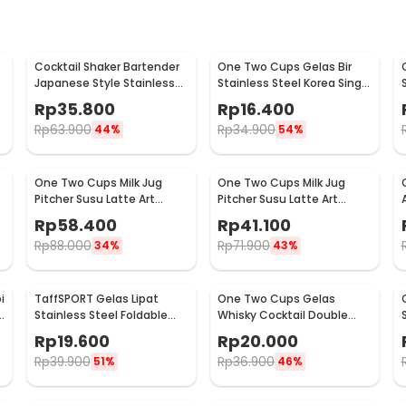
Cocktail Shaker Bartender
One Two Cups Gelas Bir
Japanese Style Stainless
Stainless Steel Korea Single
Steel 200ml
Wall Glass 180ml - J070
Rp
35.800
Rp
16.400
Rp
63.900
Rp
34.900
44%
54%
One Two Cups Milk Jug
One Two Cups Milk Jug
Pitcher Susu Latte Art
Pitcher Susu Latte Art
Espresso Stainless Steel
Espresso Stainless Steel
Rp
58.400
Rp
41.100
900ml - J068
350ml - 10084
Rp
88.000
Rp
71.900
34%
43%
i
TaffSPORT Gelas Lipat
One Two Cups Gelas
Stainless Steel Foldable
Whisky Cocktail Double
Cup Carabiner 240ml -
Wall Skull Rock Glass 150ml
Rp
19.600
Rp
20.000
F180
- SG-02
Rp
39.900
Rp
36.900
51%
46%