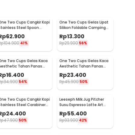
One Two Cups Cangkir Kopi
One Two Cups Gelas Lipat
Stainless Steel Spoon
Silikon Foldable Camping
Saucer Cup 120ml - 201
with Strap 200ml - F120
Rp
62.900
Rp
13.300
Rp
104.900
Rp
29.900
41%
56%
One Two Cups Gelas Kaca
One Two Cups Gelas Kaca
Aesthetic Tahan Panas
Aesthetic Tahan Panas
Double Wall Glass 250ml -
Double Wall Glass 433ml -
Rp
16.400
Rp
23.400
PLY1704
PLY1704
Rp
34.900
Rp
45.900
54%
50%
One Two Cups Cangkir Kopi
Leeseph Milk Jug Pitcher
Stainless Steel Carabiner
Susu Espresso Latte Art
Camping Cup 220ml - C125
Stainless Steel 600ml - L-
Rp
24.400
Rp
55.400
2016
Rp
47.900
Rp
93.900
50%
42%