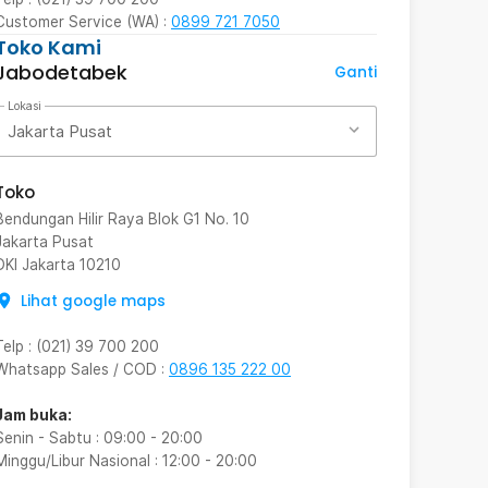
Customer Service (WA) :
0899 721 7050
Toko Kami
Jabodetabek
Ganti
Lokasi
Jakarta Pusat
Toko
Bendungan Hilir Raya Blok G1 No. 10
Jakarta Pusat
DKI Jakarta
10210
Lihat google maps
Telp
:
(021) 39 700 200
Whatsapp Sales / COD
:
0896 135 222 00
Jam buka:
Senin - Sabtu
:
09:00
-
20:00
Minggu/Libur Nasional
:
12:00
-
20:00