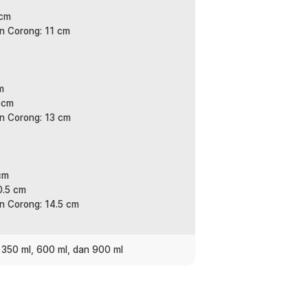
angan menjadi lebih stabil sehingga
 cm
k untuk penggunaan harian dengan
n Corong: 11 cm
ontribusi pada hasil akhir. Karena itu
m
ntuk kotak agar Anda mudah mengangkat
 cm
uang.
an Corong: 13 cm
yang tahan panas, kuat, dan tidak mudah
 membantu mengurangi noda susu
 kebutuhan rumah maupun coffee shop.
cm
0.5 cm
n Corong: 14.5 cm
 ml, hingga 900 ml sehingga dapat
upun bisnis. Praktis digunakan untuk
m jumlah lebih banyak.
, 350 ml, 600 ml, dan 900 ml
: