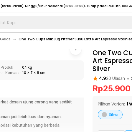
lat Kopi
umat (07:00 - 20:00), Sabtu - Minggu (08:00 - 20:00), Tutup pada Idul Fitri
Sele
Gelas
One Two Cups Milk Jug Pitcher Susu Latte Art Espresso Stainle
:00 - 20:00), Sabtu - Minggu/ Libur Nasional (08:00 - 17:00)
Selengkapnya
:00 - 20:00), Sabtu - Minggu/ Libur Nasional (08:00 - 17:00)
One Two Cup
Selengkapnya
Art Espresso
 (09:00-20:00), Minggu/Libur Nasional (12:00-20:00), Tutup pada Idul Fitri
Sele
Silver
 Produk
0.1 kg
 (09:00-20:00), Minggu/Libur Nasional (12:00-20:00), Tutup pada Idul Fitri
Sele
nsi Kemasan
10
x
7
x
8
cm
•
4.9
20
Ulasan
Rp
25.900
erkat desain ujung corong yang sedikit
umat (07:00 - 20:00), Sabtu - Minggu (08:00 - 20:00), Tutup pada Idul Fitri
Sele
Pilihan Varian:
1
W
:00 - 20:00), Sabtu - Minggu/ Libur Nasional (08:00 - 17:00)
Selengkapnya
Silver
man jadi lebih luas dan nyaman.
:00 - 20:00), Sabtu - Minggu/ Libur Nasional (08:00 - 17:00)
Selengkapnya
odasi kebutuhan yang berbeda.