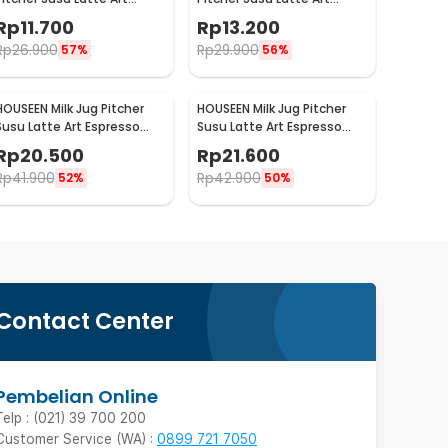
Espresso Stainless Steel
Espresso Stainless Steel
Rp
11.700
Rp
13.200
1oz - S06HG
1.5oz - S06HG
Rp
26.900
Rp
29.900
57%
56%
HOUSEEN Milk Jug Pitcher
HOUSEEN Milk Jug Pitcher
Susu Latte Art Espresso
Susu Latte Art Espresso
Stainless Steel 55ml -
Stainless Steel 90ml -
Rp
20.500
Rp
21.600
DL060
DL060
Rp
41.900
Rp
42.900
52%
50%
Contact Center
Pembelian Online
Telp : (021) 39 700 200
Customer Service (WA) :
0899 721 7050