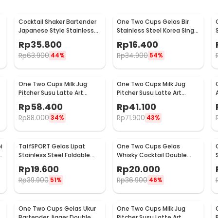
Cocktail Shaker Bartender
One Two Cups Gelas Bir
Japanese Style Stainless
Stainless Steel Korea Single
Steel 200ml
Wall Glass 180ml - J070
Rp
35.800
Rp
16.400
Rp
63.900
Rp
34.900
44%
54%
One Two Cups Milk Jug
One Two Cups Milk Jug
Pitcher Susu Latte Art
Pitcher Susu Latte Art
Espresso Stainless Steel
Espresso Stainless Steel
Rp
58.400
Rp
41.100
900ml - J068
350ml - 10084
Rp
88.000
Rp
71.900
34%
43%
i
TaffSPORT Gelas Lipat
One Two Cups Gelas
Stainless Steel Foldable
Whisky Cocktail Double
Cup Carabiner 240ml -
Wall Skull Rock Glass 150ml
Rp
19.600
Rp
20.000
F180
- SG-02
Rp
39.900
Rp
36.900
51%
46%
One Two Cups Gelas Ukur
One Two Cups Milk Jug
Bartender Jigger Double
Pitcher Susu Latte Art