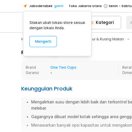
Jabodetabek
ganti
Toko Jakarta Utara
Toko Tangerang
Kategori
A
Silakan ubah lokasi store sesuai
Toko Cikupa
dengan lokasi Anda.
Pick n Go Jakarta Barat
Senin - J
Home Appliance
Perlengkapan Dapur & Ruang Makan
Mengerti
Pick n Go Bekasi
Senin - Jumat (08
Pick n Go Depok
Senin - Jumat (08
Rincian Produk
Toko Jakarta Pusat
Senin - Sabtu
Brand
One Two Cups
Berat
Toko Jakarta Barat
Senin - Sabtu
Garansi
-
Dime
Toko Jakarta Utara
Toko Tangerang
Keunggulan Produk
Toko Cikupa
Mengalirkan susu dengan lebih baik dan terkontrol b
Pick n Go Jakarta Barat
Senin - J
melebar.
Pick n Go Bekasi
Senin - Jumat (08
Gagangnya dibuat model kotak sehingga area gengga
Pick n Go Depok
Senin - Jumat (08
Menawarkan banyak opsi kapasitas untuk mengakom