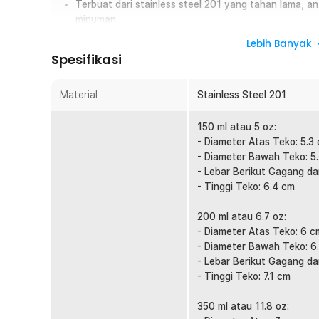
Terbuat dari stainless steel 201
yang tahan lama, an
minuman.
Lebih Banyak
Overview
Spesifikasi
Nikmati pengalaman membuat latte art lebih mudah dan p
Pitcher J068. Gelas pitcher susu ini dirancang khusus u
Material
Stainless Steel 201
latte art dengan ujung corong presisi yang membantu meng
menuang. Terbuat dari material Stainless Steel 201 yang 
150 ml atau 5 oz:
cocok digunakan untuk kebutuhan barista rumahan maupun
- Diameter Atas Teko: 5.3
berbagai pilihan kapasitas mulai dari 150 ml hingga 900 
- Diameter Bawah Teko: 5
kopi Anda.
- Lebar Berikut Gagang d
- Tinggi Teko: 6.4 cm
Fitur
Corong Presisi untuk Latte Art
200 ml atau 6.7 oz:
- Diameter Atas Teko: 6 c
Ujung corong dirancang dengan lekukan khusus yang 
- Diameter Bawah Teko: 6
aliran susu saat menuang. Desain ini mempermudah pemb
- Lebar Berikut Gagang da
rosetta, hingga tulip dengan hasil lebih rapi. Cocok d
- Tinggi Teko: 7.1 cm
profesional.
Gagang Ergonomis Nyaman Digunakan
350 ml atau 11.8 oz:
Milk jug dilengkapi gagang berbentuk kotak dengan ar