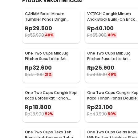
Produk Rekomendasi
CANIAM Botol Minum
VKTECH Cangkir Minum
Tumbler Panas Dingin
Anak Block Build-On Brick
Lensa Kamera 24-105mm
Toy Mug 350ml - 936SN
Rp
29.500
Rp
40.100
400ml
Rp
55.900
Rp
65.900
48%
40%
One Two Cups Milk Jug
One Two Cups Milk Jug
Pitcher Susu Latte Art
Pitcher Susu Latte Art
Espresso Stainless Steel
Espresso Stainless Steel
Rp
32.600
Rp
25.900
350ml - J068
150ml - J068
Rp
41.000
Rp
49.900
21%
49%
One Two Cups Cangkir Kopi
One Two Cups Cangkir Kop
Kaca Borosilikat Tahan
Kaca Tahan Panas Double
Panas Double Wall Cup
Wall Cup 180ml - DOME240
Rp
18.800
Rp
22.100
160ml
Rp
38.900
Rp
43.900
52%
50%
One Two Cups Teko Teh
One Two Cups Gelas Kopi
Borosilikat Saringan Tahan
Milk Frother Stainless Steel