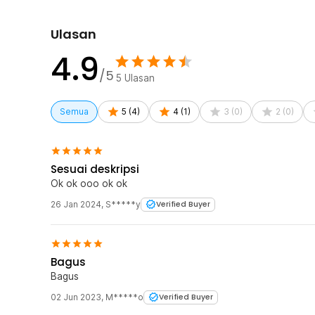
1 x One Two Cups Milk Jug Pitcher Susu Latte Art Es
Ulasan
4.9
/5
5
Ulasan
Semua
5
(
4
)
4
(
1
)
3
(
0
)
2
(
0
)
Sesuai deskripsi
Ok ok ooo ok ok
26 Jan 2024
,
S*****y
Verified Buyer
Bagus
Bagus
02 Jun 2023
,
M*****o
Verified Buyer