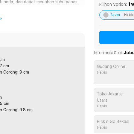
ti noda, dan dapat menahan suhu panas
Pilihan Varian:
1
W
Silver
Habis
resisi dengan One Two Cups Milk Jug
ntuk kebutuhan espresso, cappuccino, dan
ontrol aliran susu lebih stabil saat
kuat, tahan panas, dan anti karat sehingga
Informasi Stok:
Jab
 cafe profesional. Tersedia dalam
 cm
ml untuk menyesuaikan kebutuhan penyajian
.7 cm
Gudang Online
an Corong: 9 cm
Habis
Toko Jakarta
m
membantu mengontrol arah dan volume
Utara
.5 cm
uatan pola latte art seperti heart,
Habis
n Corong: 9.8 cm
igunakan oleh pemula maupun barista
Pick n Go Bekasi
Habis
ea genggaman lebih luas agar nyaman