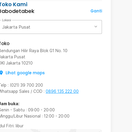
Toko Kami
Jabodetabek
Ganti
Lokasi
Jakarta Pusat
Toko
Bendungan Hilir Raya Blok G1 No. 10
Jakarta Pusat
DKI Jakarta
10210
Lihat google maps
Telp
:
(021) 39 700 200
Whatsapp Sales / COD
:
0896 135 222 00
Jam buka:
Senin - Sabtu
:
09:00
-
20:00
Minggu/Libur Nasional
:
12:00
-
20:00
Idul Fitri
: libur