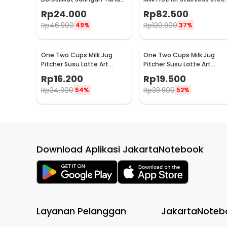
Panas Teapot 500ml - TP-
400ml - WZ0011
Rp
24.000
Rp
82.500
757
Rp
46.900
Rp
130.900
49%
37%
One Two Cups Milk Jug
One Two Cups Milk Jug
Pitcher Susu Latte Art
Pitcher Susu Latte Art
Espresso Stainless Steel
Espresso Stainless Steel
Rp
16.200
Rp
19.500
3oz - S06HG
5oz - S06HG
Rp
34.900
Rp
39.900
54%
52%
Download Aplikasi JakartaNotebook
Layanan Pelanggan
JakartaNoteb