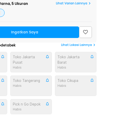
Lihat Varian Lainnya
arna,
5 Ukuran
Ingatkan Saya
Lihat
Lokasi Lainnya
odetabek
Toko Jakarta
Toko Jakarta
Pusat
Barat
Habis
Habis
Toko Tangerang
Toko Cikupa
Habis
Habis
Pick n Go Depok
Habis