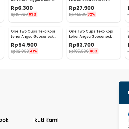
Shot 15ml and 30ml - LE2
Espresso Stainless Steel
Rp
6.300
Rp
27.900
200ml - J068
Rp
16.900
Rp
41.000
63%
32%
One Two Cups Teko Kopi
One Two Cups Teko Kopi
Leher Angsa Gooseneck
Leher Angsa Gooseneck
Pour Over Drip Kettle 250ml
Pour Over Drip Kettle 350ml
Rp
54.500
Rp
63.700
- AA049
- AA049
Rp
92.000
Rp
105.000
41%
40%
ook
Ikuti Kami