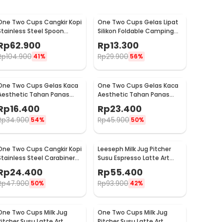
One Two Cups Cangkir Kopi
One Two Cups Gelas Lipat
Stainless Steel Spoon
Silikon Foldable Camping
Saucer Cup 120ml - 201
with Strap 200ml - F120
Rp
62.900
Rp
13.300
Rp
104.900
Rp
29.900
41%
56%
One Two Cups Gelas Kaca
One Two Cups Gelas Kaca
Aesthetic Tahan Panas
Aesthetic Tahan Panas
Double Wall Glass 250ml -
Double Wall Glass 433ml -
Rp
16.400
Rp
23.400
PLY1704
PLY1704
Rp
34.900
Rp
45.900
54%
50%
One Two Cups Cangkir Kopi
Leeseph Milk Jug Pitcher
Stainless Steel Carabiner
Susu Espresso Latte Art
Camping Cup 220ml - C125
Stainless Steel 600ml - L-
Rp
24.400
Rp
55.400
2016
Rp
47.900
Rp
93.900
50%
42%
One Two Cups Milk Jug
One Two Cups Milk Jug
Pitcher Susu Latte Art
Pitcher Susu Latte Art