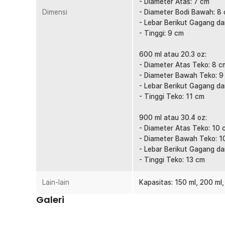
- Diameter Atas: 7 cm
dipegang saat steaming maupun pouring susu. Kontrol t
Dimensi
- Diameter Bodi Bawah: 8
memudahkan proses membuat foam dan latte art. Coco
- Lebar Berikut Gagang da
durasi lama.
- Tinggi: 9 cm
Stabil dengan Gagang Ergonomis
600 ml atau 20.3 oz:
Cara Anda mengontrol dan menggerakkan gelas turut berk
- Diameter Atas Teko: 8 c
gelas milk jug ini dilengkapi gagang ergonomis berbe
- Diameter Bawah Teko: 9
dan mengendalikan gelas saat meratakan susu yang dit
- Lebar Berikut Gagang d
Material Stainless Steel 201
- Tinggi Teko: 11 cm
Menggunakan material Stainless Steel 201 berkualitas 
berkarat. Permukaannya juga mudah dibersihkan serta
900 ml atau 30.4 oz:
menempel setelah penggunaan. Ideal digunakan untuk
- Diameter Atas Teko: 10 
- Diameter Bawah Teko: 1
Tersedia Berbagai Kapasitas
- Lebar Berikut Gagang da
Hadir dalam pilihan ukuran 150 ml, 200 ml, 350 ml, 600
- Tinggi Teko: 13 cm
disesuaikan dengan kebutuhan membuat kopi individu ma
espresso, cappuccino, latte, hingga steaming susu dala
Lain-lain
Kapasitas: 150 ml, 200 ml
Kelengkapan Produk
Galeri
Rincian yang Anda dapatkan untuk pembelian produk ini