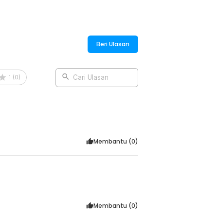
presso Stainless Steel - J068
Beri Ulasan
1
(
0
)
Cari Ulasan
Membantu (
0
)
Membantu (
0
)