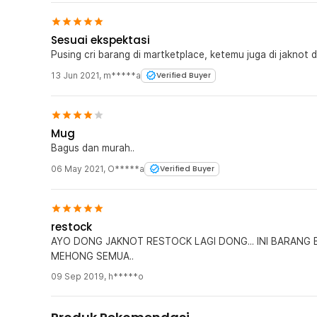
Sesuai ekspektasi
Pusing cri barang di martketplace, ketemu juga di jaknot 
13 Jun 2021
,
m*****a
Verified Buyer
Mug
Bagus dan murah..
06 May 2021
,
O*****a
Verified Buyer
restock
AYO DONG JAKNOT RESTOCK LAGI DONG... INI BARANG
MEHONG SEMUA..
09 Sep 2019
,
h*****o