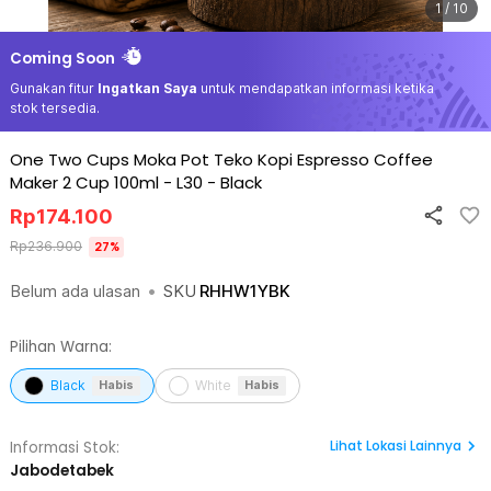
1 / 10
Coming Soon
Gunakan fitur
Ingatkan Saya
untuk mendapatkan informasi ketika
stok tersedia.
One Two Cups Moka Pot Teko Kopi Espresso Coffee
Maker 2 Cup 100ml - L30
-
Black
Rp
174.100
Rp
236.900
27
%
Belum ada ulasan
•
SKU
RHHW1YBK
Pilihan Warna:
Black
White
Habis
Habis
Lihat
Lokasi Lainnya
Informasi Stok:
Jabodetabek