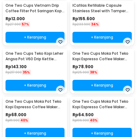
One Two Cups Vietnam Drip
ICafilas Refillable Capsule
Coffee Filter Pot Saringan Kopi
Stainless Steel with Tamper
114ml 6Q - LC1
for Nespresso - F456
Rp
12.000
Rp
155.600
Rp
27.900
57%
Rp
233.900
34%
+ Keranjang
+ Keranjang
One Two Cups Teko Kopi Leher
One Two Cups Moka Pot Teko
Angsa Pot V60 Drip Kettle
Kopi Espresso Coffee Maker
960ml - RF-15
Stovetop 6 Cup 300ml - Z21
Rp
143.100
Rp
78.900
Rp
217.900
35%
Rp
125.900
38%
+ Keranjang
+ Keranjang
One Two Cups Moka Pot Teko
One Two Cups Moka Pot Teko
Kopi Espresso Coffee Maker
Kopi Espresso Coffee Maker
Stovetop 4 Cup 200ml - Z21
Stovetop 2 Cup 100ml - Z21
Rp
68.000
Rp
64.500
Rp
111.900
40%
Rp
106.900
40%
+ Keranjang
+ Keranjang