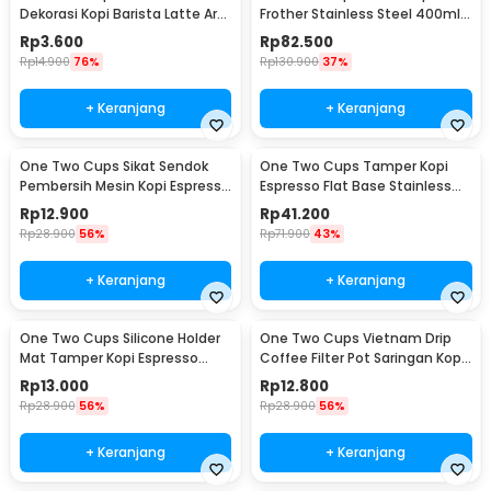
Dekorasi Kopi Barista Latte Art
Frother Stainless Steel 400ml -
Needle 13cm - F3F27
WZ0011
Rp
3.600
Rp
82.500
Rp
14.900
76%
Rp
130.900
37%
+ Keranjang
+ Keranjang
One Two Cups Sikat Sendok
One Two Cups Tamper Kopi
Pembersih Mesin Kopi Espresso
Espresso Flat Base Stainless
2in1 - 8809
Steel 51mm - SS51
Rp
12.900
Rp
41.200
Rp
28.900
56%
Rp
71.900
43%
+ Keranjang
+ Keranjang
One Two Cups Silicone Holder
One Two Cups Vietnam Drip
Mat Tamper Kopi Espresso
Coffee Filter Pot Saringan Kopi
Barista - 0310
124ml 7Q - LC1
Rp
13.000
Rp
12.800
Rp
28.900
56%
Rp
28.900
56%
+ Keranjang
+ Keranjang