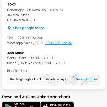
Toko
Bendungan Hilir Raya Blok G1 No. 10
Jakarta Pusat
DKI Jakarta
10210
Lihat google maps
Telp
:
(021) 39 700 200
Whatsapp Sales / COD
:
0896 135 222 00
Jam buka:
Senin - Sabtu
:
09:00
-
20:00
Minggu/Libur Nasional
:
12:00
-
20:00
Idul Fitri
: libur
Selengkapnya
Beli langsung/self pickup di kota lainnya
Download Aplikasi JakartaNotebook