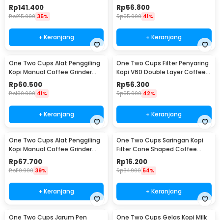
Wood 30g - CW85532
160ml - CF012
Rp
141.400
Rp
56.800
Rp
215.900
35%
Rp
95.900
41%
+ Keranjang
+ Keranjang
One Two Cups Alat Penggiling
One Two Cups Filter Penyaring
Kopi Manual Coffee Grinder
Kopi V60 Double Layer Coffee
Adjustable - RHNHA0176
Filter - FS-40S
Rp
60.500
Rp
56.300
Rp
100.900
41%
Rp
95.900
42%
+ Keranjang
+ Keranjang
One Two Cups Alat Penggiling
One Two Cups Saringan Kopi
Kopi Manual Coffee Grinder
Filter Cone Shaped Coffee
Adjustable - CF4146
Dripper 1 PCS - K741
Rp
67.700
Rp
16.200
Rp
110.900
39%
Rp
34.900
54%
+ Keranjang
+ Keranjang
One Two Cups Jarum Pen
One Two Cups Gelas Kopi Milk