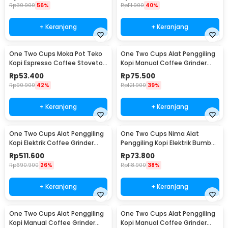
Rp
30.900
56%
Rp
111.900
40%
+ Keranjang
+ Keranjang
One Two Cups Moka Pot Teko
One Two Cups Alat Penggiling
Kopi Espresso Coffee Stovetop
Kopi Manual Coffee Grinder
2 Cup 100ml - Z20
Wood - 16290
Rp
53.400
Rp
75.500
Rp
90.900
42%
Rp
121.900
39%
+ Keranjang
+ Keranjang
One Two Cups Alat Penggiling
One Two Cups Nima Alat
Kopi Elektrik Coffee Grinder
Penggiling Kopi Elektrik Bumbu
Adjustable - 600N
Coffee Grinder - NM-8300
Rp
511.600
Rp
73.800
Rp
690.900
26%
Rp
118.900
38%
+ Keranjang
+ Keranjang
One Two Cups Alat Penggiling
One Two Cups Alat Penggiling
Kopi Manual Coffee Grinder
Kopi Manual Coffee Grinder