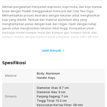
Nikmati pengalaman menyeduh espresso, kopi moka, dan kopi manual
brew dengan mudah menggunakan moka pot dari One Two Cups.
Memanfaatkan proses ekstraksi dengan tekanan untuk menghasilkan
kopi yang otentik. Terbuat dari material aluminium alloy yang
menghantarkan panas dengan baik dan ringan. Hadir dengan katup
ganda untuk menghasilkan tekanan lebih tinggi. Kompatibel untuk
berbagai model kompor mulai dari kompor gas, kompor listrik, dan
kompor induksi dengan bantuan pelat penyebar panas SIBU SB1320.
Fitur
Lebih Banyak
Espresso Pekat dengan Rasa Otentik
Moka pot ini dirancang untuk menghasilkan espresso pekat dan
Spesifikasi
kopi beraroma kuat melalui proses ekstraksi bertekanan. Uap
panas mendorong air melewati bubuk kopi sehingga menghasilkan
rasa kopi yang lebih kompleks dan kaya karakter. Setiap seduhan
Body: Aluminium
Material
menghadirkan sensasi kopi autentik dengan aroma yang
Handle: Kayu
menggugah dan cita rasa yang nikmat.
Desain Katup Ganda
Diameter Atas: 8.7 cm
Menggunakan katup ganda yang mampu menghasilkan tekanan
Diameter Alas: 9 cm
Dimensi
lebih tinggi sehingga kopi yang dihasilkan lebih pekat dan bold.
Panjang Gagang: 7 cm
Desain katup ganda ini juga menghasilkan crema tipis di
Tinggi Total: 15.5 cm
permukaan. Aliran air dan uap juga lebih terkontrol sehingga
Kecocokan Kertas Filter: 58 mm