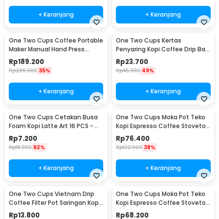
+ Keranjang
+ Keranjang
One Two Cups Coffee Portable
One Two Cups Kertas
Maker Manual Hand Press
Penyaring Kopi Coffee Drip Bag
Espresso 300ml - T35066
Paper Filter 50PCS - T111
Rp
189.200
Rp
23.700
Rp
286.900
35%
Rp
45.900
49%
+ Keranjang
+ Keranjang
One Two Cups Cetakan Busa
One Two Cups Moka Pot Teko
Foam Kopi Latte Art 16 PCS -
Kopi Espresso Coffee Stovetop
JJYE01
6 Cup 300ml - Z20
Rp
7.200
Rp
76.400
Rp
18.900
62%
Rp
122.900
38%
+ Keranjang
+ Keranjang
One Two Cups Vietnam Drip
One Two Cups Moka Pot Teko
Coffee Filter Pot Saringan Kopi
Kopi Espresso Coffee Stovetop
180ml 8Q - LC1
4 Cup 200ml - Z20
Rp
13.800
Rp
68.200