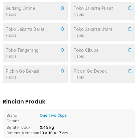
Gudang Online
Toko Jakarta Pusat
Habis
Habis
Toko Jakarta Barat
Toko Jakarta Utara
Habis
Habis
Toko Tangerang
Toko Cikupa
Habis
Habis
Pick n Go Bekasi
Pick n Go Depok
Habis
Habis
Rincian Produk
Brand
One Two Cups
Garansi
-
Berat Produk
0.45 kg
Dimensi Kemasan
13
x
10
x
17
cm