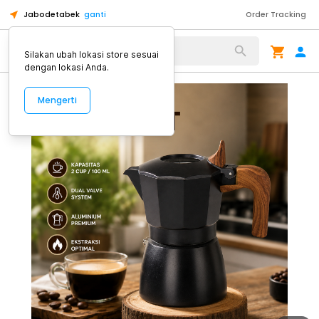
Jabodetabek
ganti
Order Tracking
Alat Kopi
Silakan ubah lokasi store sesuai
dengan lokasi Anda.
Mengerti