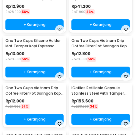
2in1 - 8809
Steel 51mm - SS51
Rp
12.900
Rp
41.200
Rp
28.900
56%
Rp
71.900
43%
+ Keranjang
+ Keranjang
One Two Cups Silicone Holder
One Two Cups Vietnam Drip
Mat Tamper Kopi Espresso
Coffee Filter Pot Saringan Kopi
Barista - 0310
124ml 7Q - LC1
Rp
13.000
Rp
12.800
Rp
28.900
56%
Rp
28.900
56%
+ Keranjang
+ Keranjang
One Two Cups Vietnam Drip
ICafilas Refillable Capsule
Coffee Filter Pot Saringan Kopi
Stainless Steel with Tamper
114ml 6Q - LC1
for Nespresso - F456
Rp
12.000
Rp
155.600
Rp
27.900
57%
Rp
233.900
34%
+ Keranjang
+ Keranjang