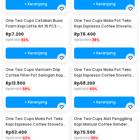
+ Keranjang
+ Keranjang
One Two Cups Cetakan Busa
One Two Cups Moka Pot Teko
Foam Kopi Latte Art 16 PCS -
Kopi Espresso Coffee Stovetop
JJYE01
6 Cup 300ml - Z20
Rp
7.200
Rp
76.400
Rp
18.900
62%
Rp
122.900
38%
+ Keranjang
+ Keranjang
One Two Cups Vietnam Drip
One Two Cups Moka Pot Teko
Coffee Filter Pot Saringan Kopi
Kopi Espresso Coffee Stovetop
180ml 8Q - LC1
4 Cup 200ml - Z20
Rp
13.800
Rp
68.200
Rp
30.900
56%
Rp
111.900
40%
+ Keranjang
+ Keranjang
One Two Cups Moka Pot Teko
One Two Cups Alat Penggiling
Kopi Espresso Coffee Stovetop
Kopi Manual Coffee Grinder
2 Cup 100ml - Z20
Wood - 16290
Rp
53.400
Rp
75.500
Rp
90.900
42%
Rp
121.900
39%