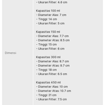
- Ukuran Filter: 4.6 cm
Hasilkan Kopi Kaya Aroma dan Rasa
Kapasitas 100 ml
Moka pot One Two Cups dirancang khusus untuk menghasilkan
- Diameter Alas: 7 cm
kopi espresso pekat, kopi kaya aroma, dan rasa kopi yang bold.
- Tinggi: 14 cm
Proses ekstraksi dengan tekanan uap air membantu mengeluarkan
- Ukuran Filter: 5 cm
karakter kopi secara maksimal. Hasil seduhan kopi dari moka pot
ini sangat cocok bagi pencinta kopi hitam, kopi klasik Italia, dan kopi
Kapasitas 150 ml
manual brew.
- Diameter Alas: 7.7 cm
Cocok Digunakan Para Pemula
- Diameter Atas: 8.5 cm
Sebagai alat seduh kopi manual, moka pot ini sangat mudah
- Tinggi: 15 cm
digunakan bahkan untuk pemula di dunia perkopian. Struktur moka
- Ukuran Filter: 6 cm
pot yang terdiri dari kompartemen air, bubuk kopi, dan hasil
Dimensi
seduhan membuat proses penyeduhan lebih sederhana dan minim
Kapasitas 300 ml
kesalahan. Anda dapat menikmati espresso rumahan, kopi moka,
- Diameter Alas: 8.7 cm
dan kopi panas tanpa perlu mesin espresso mahal.
- Diameter Atas: 9.7 cm
- Tinggi: 18 cm
Material Aluminium Alloy Tahan Karat
- Ukuran Filter: 6.5 cm
Moka pot One Two Cups dibuat dari aluminium alloy berkualitas
tinggi yang dikenal ringan, kuat, dan tahan karat. Material ini mampu
Kapasitas 450 ml
menghantarkan panas secara merata sehingga proses ekstraksi
- Diameter Alas: 10 cm
kopi menjadi lebih optimal. Selain awet dan kokoh, moka pot
- Diameter Atas: 10.7 cm
aluminium ini juga aman digunakan untuk penyeduhan kopi harian
- Tinggi: 21 cm
dalam jangka panjang.
- Ukuran Filter: 7.5 cm
Gagang Ergonomis dan Aman Digenggam