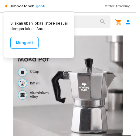
Jabodetabek
ganti
Order Tracking
Alat Kopi
Silakan ubah lokasi store sesuai
dengan lokasi Anda.
Mengerti