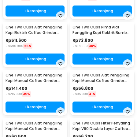
+ Keranjang
+ Keranjang
One Two Cups Alat Penggiling
One Two Cups Nima Alat
Kopi Elektrik Coffee Grinder
Penggiling Kopi Elektrik Bumbu
Adjustable - 600N
Coffee Grinder - NM-8300
Rp
511.600
Rp
73.800
Rp
690.900
26%
Rp
118.900
38%
+ Keranjang
+ Keranjang
One Two Cups Alat Penggiling
One Two Cups Alat Penggiling
Kopi Manual Coffee Grinder
Kopi Manual Coffee Grinder
Wood 30g - CW85532
160ml - CF012
Rp
141.400
Rp
56.800
Rp
215.900
35%
Rp
95.900
41%
+ Keranjang
+ Keranjang
One Two Cups Alat Penggiling
One Two Cups Filter Penyaring
Kopi Manual Coffee Grinder
Kopi V60 Double Layer Coffee
Adjustable - RHNHA0176
Filter - FS-40S
Rp
60.500
Rp
56.300