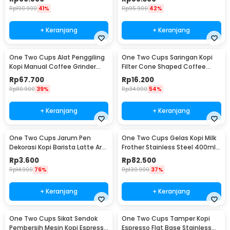
Rp
100.900
41%
Rp
95.900
42%
+ Keranjang
+ Keranjang
One Two Cups Alat Penggiling
One Two Cups Saringan Kopi
Kopi Manual Coffee Grinder
Filter Cone Shaped Coffee
Adjustable - CF4146
Dripper 1 PCS - K741
Rp
67.700
Rp
16.200
Rp
110.900
39%
Rp
34.900
54%
+ Keranjang
+ Keranjang
One Two Cups Jarum Pen
One Two Cups Gelas Kopi Milk
Dekorasi Kopi Barista Latte Art
Frother Stainless Steel 400ml -
Needle 13cm - F3F27
WZ0011
Rp
3.600
Rp
82.500
Rp
14.900
76%
Rp
130.900
37%
+ Keranjang
+ Keranjang
One Two Cups Sikat Sendok
One Two Cups Tamper Kopi
Pembersih Mesin Kopi Espresso
Espresso Flat Base Stainless