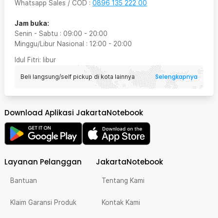
Whatsapp Sales / COD
:
0896 135 222 00
Jam buka:
Senin - Sabtu
:
09:00
-
20:00
Minggu/Libur Nasional
:
12:00
-
20:00
Idul Fitri
: libur
Selengkapnya
Beli langsung/self pickup di kota lainnya
Download Aplikasi JakartaNotebook
Layanan Pelanggan
JakartaNotebook
Bantuan
Tentang Kami
Klaim Garansi Produk
Kontak Kami