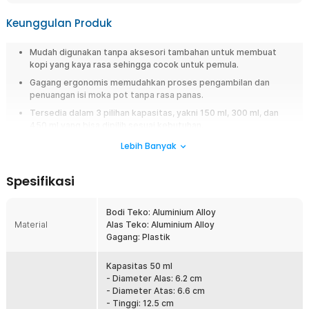
Keunggulan Produk
Mudah digunakan tanpa aksesori tambahan untuk membuat
kopi yang kaya rasa sehingga cocok untuk pemula.
Gagang ergonomis memudahkan proses pengambilan dan
penuangan isi moka pot tanpa rasa panas.
Tersedia dalam 3 pilihan kapasitas, yakni 150 ml, 300 ml, dan
450 ml yang bisa dipilih sesuai kebutuhan.
Mudah dibersihkan dengan air mengalir dan tidak meninggalkan
Lebih Banyak
bau mengganggu setelah digunakan.
Spesifikasi
Overview
Nikmati sensasi kopi espresso moka pot khas Italia dengan moka pot
Bodi Teko: Aluminium Alloy
One Two Cups yang praktis dan mudah digunakan. Alat seduh kopi ini
Material
Alas Teko: Aluminium Alloy
dirancang untuk menghasilkan kopi espresso rumahan dengan cita rasa
Gagang: Plastik
kuat, aroma kaya, dan karakter autentik layaknya coffee shop. Cocok
untuk pemula maupun pecinta kopi, moka pot aluminium alloy ini menjadi
solusi ideal bagi Anda yang ingin menyeduh kopi manual brew, kopi
Kapasitas 50 ml
hitam pekat, dan espresso tanpa mesin di rumah.
- Diameter Alas: 6.2 cm
- Diameter Atas: 6.6 cm
Fitur
- Tinggi: 12.5 cm