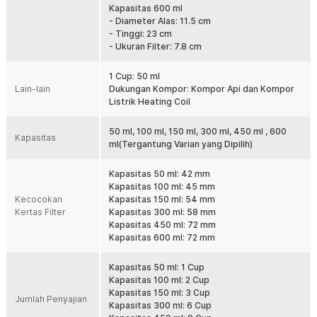
Kapasitas 600 ml
Moka pot ini dilengkapi pegangan ergonomis yang nyaman
- Diameter Alas: 11.5 cm
digenggam dan tidak licin. Desain gagang dirancang agar aman
- Tinggi: 23 cm
saat menuang kopi panas langsung ke cangkir. Dengan moka pot
- Ukuran Filter: 7.8 cm
ergonomis ini, menyajikan kopi espresso menjadi lebih praktis dan
aman.
1 Cup: 50 ml
Mudah Dibersihkan dan Dirawat
Lain-lain
Dukungan Kompor: Kompor Api dan Kompor
Perawatan moka pot One Two Cups sangat mudah karena seluruh
Listrik Heating Coil
bagiannya dapat dilepas dengan cepat. Anda cukup membilasnya
menggunakan air mengalir tanpa memerlukan bahan pembersih
50 ml, 100 ml, 150 ml, 300 ml, 450 ml , 600
khusus. Dengan proses pembersihan yang praktis, kebersihan
Kapasitas
ml(Tergantung Varian yang Dipilih)
moka pot, kualitas rasa kopi, dan daya tahan produk tetap terjaga.
Tersedia Beragam Pilihan Kapasitas
Kapasitas 50 ml: 42 mm
Moka pot One Two Cups tersedia dalam beberapa pilihan kapasitas
Kapasitas 100 ml: 45 mm
sesuai kebutuhan Anda. Kapasitas 150 ml menghasilkan sekitar 3
Kecocokan
Kapasitas 150 ml: 54 mm
cup kopi, 300 ml untuk 6 cup kopi, dan 450 ml mampu menyajikan
Kertas Filter
Kapasitas 300 ml: 58 mm
hingga 9 cup kopi. Dengan pilihan kapasitas ini, moka pot cocok
Kapasitas 450 ml: 72 mm
untuk penggunaan pribadi maupun keluarga.
Kapasitas 600 ml: 72 mm
Kelengkapan Produk
Kapasitas 50 ml: 1 Cup
Kapasitas 100 ml: 2 Cup
Rincian yang Anda dapatkan untuk pembelian produk ini:
Kapasitas 150 ml: 3 Cup
1 x One Two Cups Moka Pot Teko Kopi Espresso Coffee Maker
Jumlah Penyajian
Kapasitas 300 ml: 6 Cup
Stovetop - L10