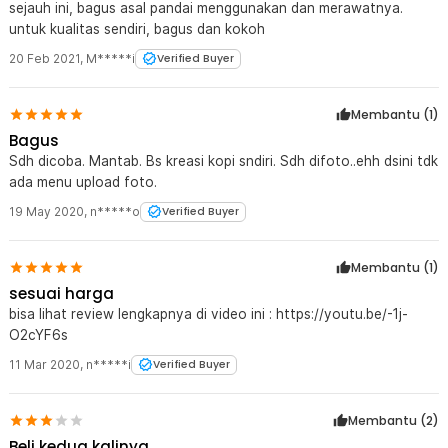
sejauh ini, bagus asal pandai menggunakan dan merawatnya.
untuk kualitas sendiri, bagus dan kokoh
20 Feb 2021
,
M*****i
Verified Buyer
Membantu (
1
)
Bagus
Sdh dicoba. Mantab. Bs kreasi kopi sndiri. Sdh difoto..ehh dsini tdk
ada menu upload foto.
19 May 2020
,
n*****o
Verified Buyer
Membantu (
1
)
sesuai harga
bisa lihat review lengkapnya di video ini : https://youtu.be/-1j-
O2cYF6s
11 Mar 2020
,
n*****i
Verified Buyer
Membantu (
2
)
Beli kedua kalinya