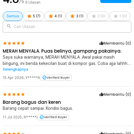
/5
9
Ulasan
Semua
5
(
7
)
4
(
1
)
3
(
1
)
2
(
0
)
1
(
0
)
Cari Ulasan
Membantu (
0
)
MERAH MENYALA. Puas belinya, gampang pakainya.
Saya suka warnanya, MERAH MENYALA. Awal pakai masih
bingung, ini benda kekecilan buat di kompor gas. Coba ajja lahhh,
Selengkapnya
eh berantakan, air meletup-letup, hahahha.. Percobaan
berikutnya sangat memuaskan. Takaran cukup, nyala api sesuai,
15 Apr 2026
,
Y*****A
Verified Buyer
rasa kopi cocok. Puas punya ini buat pemula.
Membantu (
0
)
Barang bagus dan keren
Barang cepat sampai. Kondisi bagus.
11 Jul 2025
,
R*****i
Verified Buyer
Membantu (
0
)