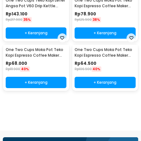
One Two Cups Teko Kopi Leher
One Two Cups Moka Pot Teko
Angsa Pot V60 Drip Kettle
Kopi Espresso Coffee Maker
960ml - RF-15
Stovetop 6 Cup 300ml - Z21
Rp
143.100
Rp
78.900
Rp
217.900
35%
Rp
125.900
38%
+ Keranjang
+ Keranjang
One Two Cups Moka Pot Teko
One Two Cups Moka Pot Teko
Kopi Espresso Coffee Maker
Kopi Espresso Coffee Maker
Stovetop 4 Cup 200ml - Z21
Stovetop 2 Cup 100ml - Z21
Rp
68.000
Rp
64.500
Rp
111.900
40%
Rp
106.900
40%
+ Keranjang
+ Keranjang
Ingatkan Saya