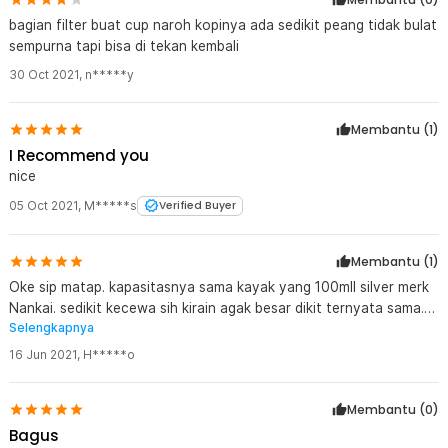
bagian filter buat cup naroh kopinya ada sedikit peang tidak bulat
sempurna tapi bisa di tekan kembali
30 Oct 2021
,
n*****y
Membantu (
1
)
I Recommend you
nice
05 Oct 2021
,
M*****s
Verified Buyer
Membantu (
1
)
Oke sip matap. kapasitasnya sama kayak yang 100mll silver merk
Nankai. sedikit kecewa sih kirain agak besar dikit ternyata sama.
Selengkapnya
tapi semuanya berjalan oke. recomen seller.
16 Jun 2021
,
H*****o
Membantu (
0
)
Bagus