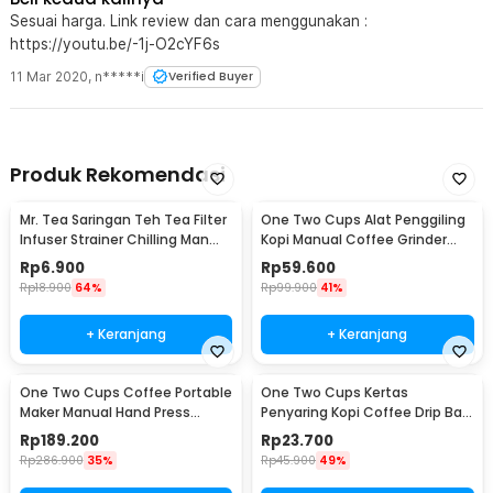
Sesuai harga. Link review dan cara menggunakan :
https://youtu.be/-1j-O2cYF6s
11 Mar 2020
,
n*****i
Verified Buyer
Produk Rekomendasi
Mr. Tea Saringan Teh Tea Filter
One Two Cups Alat Penggiling
Infuser Strainer Chilling Man
Kopi Manual Coffee Grinder
Silicon - MR03
Portable - WFCG9800
Rp
6.900
Rp
59.600
Rp
18.900
64%
Rp
99.900
41%
+ Keranjang
+ Keranjang
One Two Cups Coffee Portable
One Two Cups Kertas
Maker Manual Hand Press
Penyaring Kopi Coffee Drip Bag
Espresso 300ml - T35066
Paper Filter 50PCS - T111
Rp
189.200
Rp
23.700
Rp
286.900
35%
Rp
45.900
49%