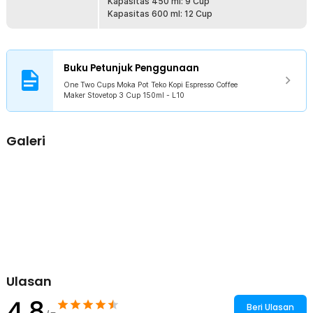
Kapasitas 450 ml: 9 Cup
Kapasitas 600 ml: 12 Cup
Buku Petunjuk Penggunaan
One Two Cups Moka Pot Teko Kopi Espresso Coffee
Maker Stovetop 3 Cup 150ml - L10
Galeri
Ulasan
4.8
Beri Ulasan