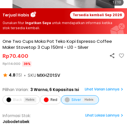
1 / 10
Terjual Habis
Tersedia kembali
Sep 2026
Gunakan fitur
Ingatkan Saya
untuk mendapatkan informasi ketika
stok tersedia kembali.
One Two Cups Moka Pot Teko Kopi Espresso Coffee
Maker Stovetop 3 Cup 150ml - L10
-
Silver
Rp
70.400
Rp
114.900
39
%
•
SKU
MXHZ01SV
4.8
(
15
)
Lihat Varian Lainnya
Pilihan Varian:
3
Warna,
6 Kapasitas Isi
Black
Red
Silver
Habis
Habis
Lihat
Lokasi Lainnya
Informasi Stok:
Jabodetabek