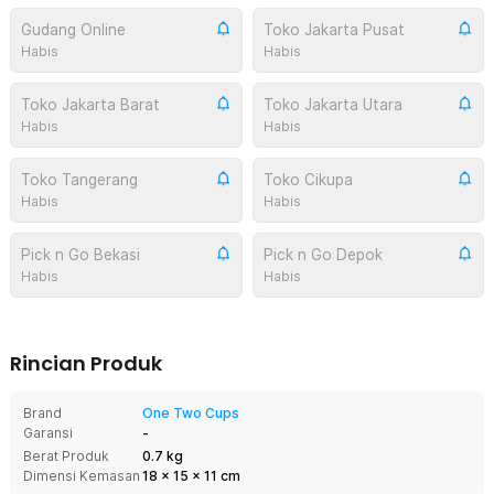
Gudang Online
Toko Jakarta Pusat
Habis
Habis
Toko Jakarta Barat
Toko Jakarta Utara
Habis
Habis
Toko Tangerang
Toko Cikupa
Habis
Habis
Pick n Go Bekasi
Pick n Go Depok
Habis
Habis
Rincian Produk
Brand
One Two Cups
Garansi
-
Berat Produk
0.7 kg
Dimensi Kemasan
18
x
15
x
11
cm