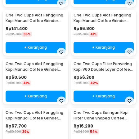
One Two Cups Alat Penggiling
One Two Cups Alat Penggiling
Kopi Manual Coffee Grinder
Kopi Manual Coffee Grinder
Wood 30g - CW85532
160ml - CF012
Rp
141.400
Rp
56.800
Rp
215.900
35%
Rp
95.900
41%
+ Keranjang
+ Keranjang
One Two Cups Alat Penggiling
One Two Cups Filter Penyaring
Kopi Manual Coffee Grinder
Kopi V60 Double Layer Coffee
Adjustable - RHNHA0176
Filter - FS-40S
Rp
60.500
Rp
56.300
Rp
100.900
41%
Rp
95.900
42%
+ Keranjang
+ Keranjang
One Two Cups Alat Penggiling
One Two Cups Saringan Kopi
Kopi Manual Coffee Grinder
Filter Cone Shaped Coffee
Adjustable - CF4146
Dripper 1 PCS - K741
Rp
67.700
Rp
16.200
Rp
110.900
39%
Rp
34.900
54%