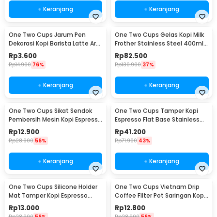
+ Keranjang
+ Keranjang
One Two Cups Jarum Pen
One Two Cups Gelas Kopi Milk
Dekorasi Kopi Barista Latte Art
Frother Stainless Steel 400ml -
Needle 13cm - F3F27
WZ0011
Rp
3.600
Rp
82.500
Rp
14.900
76%
Rp
130.900
37%
+ Keranjang
+ Keranjang
One Two Cups Sikat Sendok
One Two Cups Tamper Kopi
Pembersih Mesin Kopi Espresso
Espresso Flat Base Stainless
2in1 - 8809
Steel 51mm - SS51
Rp
12.900
Rp
41.200
Rp
28.900
56%
Rp
71.900
43%
+ Keranjang
+ Keranjang
One Two Cups Silicone Holder
One Two Cups Vietnam Drip
Mat Tamper Kopi Espresso
Coffee Filter Pot Saringan Kopi
Barista - 0310
124ml 7Q - LC1
Rp
13.000
Rp
12.800
Rp
28.900
56%
Rp
28.900
56%