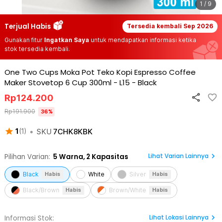
1 / 9
Terjual Habis
Tersedia kembali
Sep 2026
Gunakan fitur
Ingatkan Saya
untuk mendapatkan informasi ketika
stok tersedia kembali.
One Two Cups Moka Pot Teko Kopi Espresso Coffee
Maker Stovetop 6 Cup 300ml - L15
-
Black
Rp
124.200
Rp
191.900
36
%
•
SKU
7CHK8KBK
1
(
1
)
Lihat Varian Lainnya
Pilihan Varian:
5
Warna,
2 Kapasitas
Black
White
Silver
Habis
Habis
Black/Brown
Brown/White
Habis
Habis
Lihat
Lokasi Lainnya
Informasi Stok: