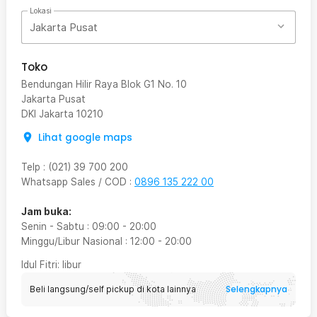
Lokasi
Jakarta Pusat
Toko
Bendungan Hilir Raya Blok G1 No. 10
Jakarta Pusat
DKI Jakarta
10210
Lihat google maps
Telp
:
(021) 39 700 200
Whatsapp Sales / COD
:
0896 135 222 00
Jam buka:
Senin - Sabtu
:
09:00
-
20:00
Minggu/Libur Nasional
:
12:00
-
20:00
Idul Fitri
: libur
Selengkapnya
Beli langsung/self pickup di kota lainnya