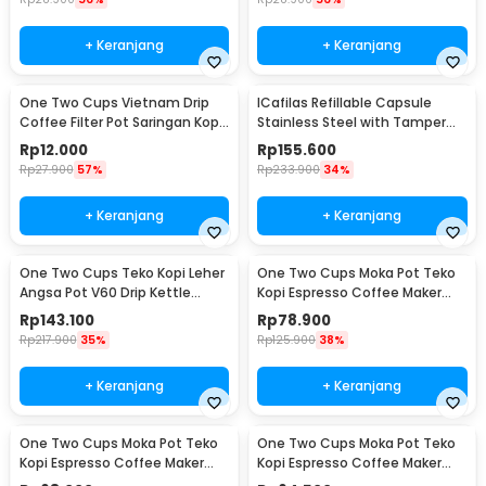
+ Keranjang
+ Keranjang
One Two Cups Vietnam Drip
ICafilas Refillable Capsule
Coffee Filter Pot Saringan Kopi
Stainless Steel with Tamper
114ml 6Q - LC1
for Nespresso - F456
Rp
12.000
Rp
155.600
Rp
27.900
57%
Rp
233.900
34%
+ Keranjang
+ Keranjang
One Two Cups Teko Kopi Leher
One Two Cups Moka Pot Teko
Angsa Pot V60 Drip Kettle
Kopi Espresso Coffee Maker
960ml - RF-15
Stovetop 6 Cup 300ml - Z21
Rp
143.100
Rp
78.900
Rp
217.900
35%
Rp
125.900
38%
+ Keranjang
+ Keranjang
One Two Cups Moka Pot Teko
One Two Cups Moka Pot Teko
Kopi Espresso Coffee Maker
Kopi Espresso Coffee Maker
Stovetop 4 Cup 200ml - Z21
Stovetop 2 Cup 100ml - Z21