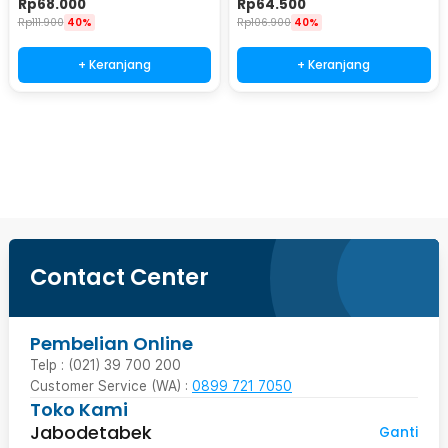
Rp
68.000
Rp
64.500
Rp
111.900
40%
Rp
106.900
40%
+ Keranjang
+ Keranjang
Ingatkan Saya
Contact Center
Pembelian Online
Telp : (021) 39 700 200
Customer Service (WA) :
0899 721 7050
Toko Kami
Jabodetabek
Ganti