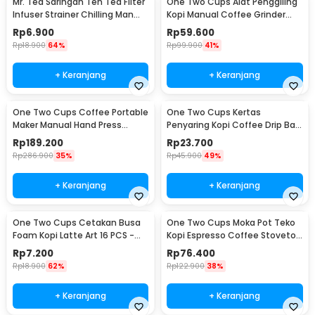
Mr. Tea Saringan Teh Tea Filter
One Two Cups Alat Penggiling
Infuser Strainer Chilling Man
Kopi Manual Coffee Grinder
Silicon - MR03
Portable - WFCG9800
Rp
6.900
Rp
59.600
Rp
18.900
64%
Rp
99.900
41%
+ Keranjang
+ Keranjang
One Two Cups Coffee Portable
One Two Cups Kertas
Maker Manual Hand Press
Penyaring Kopi Coffee Drip Bag
Espresso 300ml - T35066
Paper Filter 50PCS - T111
Rp
189.200
Rp
23.700
Rp
286.900
35%
Rp
45.900
49%
+ Keranjang
+ Keranjang
One Two Cups Cetakan Busa
One Two Cups Moka Pot Teko
Foam Kopi Latte Art 16 PCS -
Kopi Espresso Coffee Stovetop
JJYE01
6 Cup 300ml - Z20
Rp
7.200
Rp
76.400
Rp
18.900
62%
Rp
122.900
38%
+ Keranjang
+ Keranjang