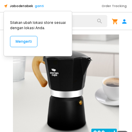
Jabodetabek
ganti
Order Tracking
Alat Kopi
Silakan ubah lokasi store sesuai
dengan lokasi Anda.
Mengerti