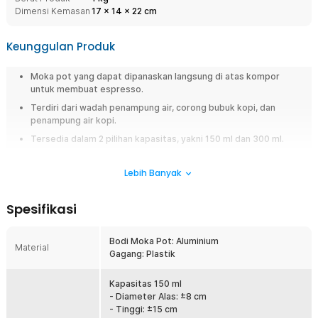
Dimensi Kemasan
17
x
14
x
22
cm
Keunggulan Produk
Moka pot yang dapat dipanaskan langsung di atas kompor
untuk membuat espresso.
Terdiri dari wadah penampung air, corong bubuk kopi, dan
penampung air kopi.
Tersedia dalam 2 pilihan kapasitas, yakni 150 ml dan 300 ml.
Setiap wadah bisa dilepas untuk dibersihkan dan dicuci.
Lebih Banyak
Overview
Ingin merasakan kenikmatan kopi espresso khas Italia? Inilah saatnya
Spesifikasi
untuk membuat kopi espresso dengan moka pot dari One Two Cups.
Dirancang sebagai stovetop coffee maker, moka pot ini dapat
Bodi Moka Pot: Aluminium
dipanaskan langsung di atas kompor. Proses penggunaan moka pot
Material
Gagang: Plastik
memang cukup sederhana, tetapi Anda akan mendapatkan cita rasa kopi
yang kuat dan pekat dengan ciri khas tersendiri. Dengan kemudahannya,
moka pot ini juga cocok digunakan bagi Anda yang baru terjun ke dunia
Kapasitas 150 ml
perkopian.
- Diameter Alas: ±8 cm
- Tinggi: ±15 cm