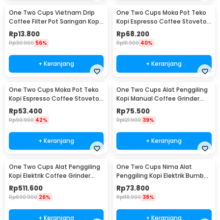
One Two Cups Vietnam Drip
One Two Cups Moka Pot Teko
Coffee Filter Pot Saringan Kopi
Kopi Espresso Coffee Stovetop
180ml 8Q - LC1
4 Cup 200ml - Z20
Rp
13.800
Rp
68.200
Rp
30.900
56%
Rp
111.900
40%
+ Keranjang
+ Keranjang
One Two Cups Moka Pot Teko
One Two Cups Alat Penggiling
Kopi Espresso Coffee Stovetop
Kopi Manual Coffee Grinder
2 Cup 100ml - Z20
Wood - 16290
Rp
53.400
Rp
75.500
Rp
90.900
42%
Rp
121.900
39%
+ Keranjang
+ Keranjang
One Two Cups Alat Penggiling
One Two Cups Nima Alat
Kopi Elektrik Coffee Grinder
Penggiling Kopi Elektrik Bumbu
Adjustable - 600N
Coffee Grinder - NM-8300
Rp
511.600
Rp
73.800
Rp
690.900
26%
Rp
118.900
38%
+ Keranjang
+ Keranjang