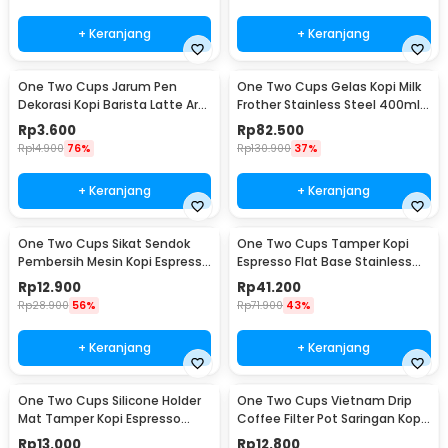
+ Keranjang
+ Keranjang
One Two Cups Jarum Pen
One Two Cups Gelas Kopi Milk
Dekorasi Kopi Barista Latte Art
Frother Stainless Steel 400ml -
Needle 13cm - F3F27
WZ0011
Rp
3.600
Rp
82.500
Rp
14.900
76%
Rp
130.900
37%
+ Keranjang
+ Keranjang
One Two Cups Sikat Sendok
One Two Cups Tamper Kopi
Pembersih Mesin Kopi Espresso
Espresso Flat Base Stainless
2in1 - 8809
Steel 51mm - SS51
Rp
12.900
Rp
41.200
Rp
28.900
56%
Rp
71.900
43%
+ Keranjang
+ Keranjang
One Two Cups Silicone Holder
One Two Cups Vietnam Drip
Mat Tamper Kopi Espresso
Coffee Filter Pot Saringan Kopi
Barista - 0310
124ml 7Q - LC1
Rp
13.000
Rp
12.800