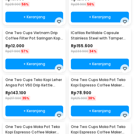
Rp
28.900
56%
Rp
28.900
56%
+ Keranjang
+ Keranjang
One Two Cups Vietnam Drip
ICafilas Refillable Capsule
Coffee Filter Pot Saringan Kopi
Stainless Steel with Tamper
114ml 6Q - LC1
for Nespresso - F456
Rp
12.000
Rp
155.600
Rp
27.900
57%
Rp
233.900
34%
+ Keranjang
+ Keranjang
One Two Cups Teko Kopi Leher
One Two Cups Moka Pot Teko
Angsa Pot V60 Drip Kettle
Kopi Espresso Coffee Maker
960ml - RF-15
Stovetop 6 Cup 300ml - Z21
Rp
143.100
Rp
78.900
Rp
217.900
35%
Rp
125.900
38%
+ Keranjang
+ Keranjang
One Two Cups Moka Pot Teko
One Two Cups Moka Pot Teko
Kopi Espresso Coffee Maker
Kopi Espresso Coffee Maker