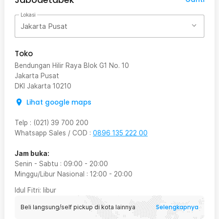
Lokasi
Jakarta Pusat
Toko
Bendungan Hilir Raya Blok G1 No. 10
Jakarta Pusat
DKI Jakarta
10210
Lihat google maps
Telp
:
(021) 39 700 200
Whatsapp Sales / COD
:
0896 135 222 00
Jam buka:
Senin - Sabtu
:
09:00
-
20:00
Minggu/Libur Nasional
:
12:00
-
20:00
Idul Fitri
: libur
Selengkapnya
Beli langsung/self pickup di kota lainnya