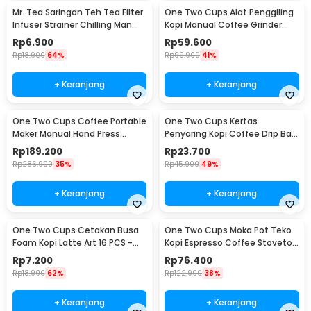
Mr. Tea Saringan Teh Tea Filter
One Two Cups Alat Penggiling
Infuser Strainer Chilling Man
Kopi Manual Coffee Grinder
Silicon - MR03
Portable - WFCG9800
Rp
6.900
Rp
59.600
Rp
18.900
64%
Rp
99.900
41%
+ Keranjang
+ Keranjang
One Two Cups Coffee Portable
One Two Cups Kertas
Maker Manual Hand Press
Penyaring Kopi Coffee Drip Bag
Espresso 300ml - T35066
Paper Filter 50PCS - T111
Rp
189.200
Rp
23.700
Rp
286.900
35%
Rp
45.900
49%
+ Keranjang
+ Keranjang
One Two Cups Cetakan Busa
One Two Cups Moka Pot Teko
Foam Kopi Latte Art 16 PCS -
Kopi Espresso Coffee Stovetop
JJYE01
6 Cup 300ml - Z20
Rp
7.200
Rp
76.400
Rp
18.900
62%
Rp
122.900
38%
+ Keranjang
+ Keranjang