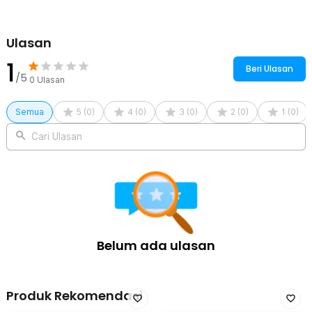
Berbagai Pilihan Kapasitas
Moka pot espresso maker dari One Two Cups hadir dengan
Ulasan
berbagai pilihan kapasitas sesuai kebutuhan. Tersedia kapasitas
150 ml yang mampu menghasilkan sekitar 3 cangkir kopi dan 300
1
Beri Ulasan
ml yang mampu menghasilkan sekitar 6 cangkir kopi. Anda dapat
/5
0
Ulasan
memilih kapasitas yang paling sesuai dengan kebutuhan harian.
Selain itu, jika Anda membutuhkan penyaring tambahan untuk bubuk
kopi, Anda dapat menggunakan kertas filter kopi model One Two
Semua
5
(
0
)
4
(
0
)
3
(
0
)
2
(
0
)
1
(
0
)
Cups OJ-1.
Cari Ulasan
Mudah Dibersihkan
Tidak perlu teknik khusus untuk membersihkan moka pot ini. Anda
hanya perlu melepaskan setiap bagiannya, lalu mencucinya
menggunakan air mengalir. Proses pembersihan yang praktis ini
membantu Anda menjaga kebersihan alat agar setiap seduhan kopi
tetap higienis dan nikmat.
Kelengkapan Produk
Belum ada ulasan
Rincian yang Anda dapatkan untuk pembelian produk ini:
1 x One Two Cups Moka Pot Teko Kopi Espresso Coffee Maker
Stovetop - L15
Produk Rekomendasi