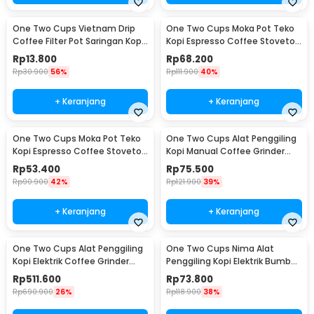
One Two Cups Vietnam Drip
One Two Cups Moka Pot Teko
Coffee Filter Pot Saringan Kopi
Kopi Espresso Coffee Stovetop
180ml 8Q - LC1
4 Cup 200ml - Z20
Rp
13.800
Rp
68.200
Rp
30.900
56%
Rp
111.900
40%
+ Keranjang
+ Keranjang
One Two Cups Moka Pot Teko
One Two Cups Alat Penggiling
Kopi Espresso Coffee Stovetop
Kopi Manual Coffee Grinder
2 Cup 100ml - Z20
Wood - 16290
Rp
53.400
Rp
75.500
Rp
90.900
42%
Rp
121.900
39%
+ Keranjang
+ Keranjang
One Two Cups Alat Penggiling
One Two Cups Nima Alat
Kopi Elektrik Coffee Grinder
Penggiling Kopi Elektrik Bumbu
Adjustable - 600N
Coffee Grinder - NM-8300
Rp
511.600
Rp
73.800
Rp
690.900
26%
Rp
118.900
38%