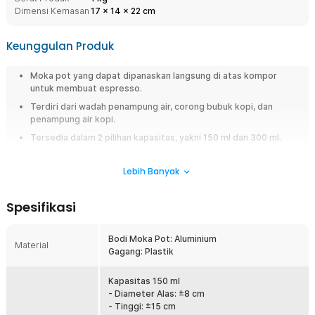
Dimensi Kemasan
17
x
14
x
22
cm
Keunggulan Produk
Moka pot yang dapat dipanaskan langsung di atas kompor
untuk membuat espresso.
Terdiri dari wadah penampung air, corong bubuk kopi, dan
penampung air kopi.
Tersedia dalam 2 pilihan kapasitas, yakni 150 ml dan 300 ml.
Setiap wadah bisa dilepas untuk dibersihkan dan dicuci.
Lebih Banyak
Overview
Ingin merasakan kenikmatan kopi espresso khas Italia? Inilah saatnya
Spesifikasi
untuk membuat kopi espresso dengan moka pot dari One Two Cups.
Dirancang sebagai stovetop coffee maker, moka pot ini dapat
Bodi Moka Pot: Aluminium
dipanaskan langsung di atas kompor. Proses penggunaan moka pot
Material
Gagang: Plastik
memang cukup sederhana, tetapi Anda akan mendapatkan cita rasa kopi
yang kuat dan pekat dengan ciri khas tersendiri. Dengan kemudahannya,
moka pot ini juga cocok digunakan bagi Anda yang baru terjun ke dunia
Kapasitas 150 ml
perkopian.
- Diameter Alas: ±8 cm
- Tinggi: ±15 cm