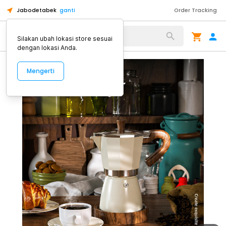
Jabodetabek
ganti
Order Tracking
Alat Kopi
Silakan ubah lokasi store sesuai
dengan lokasi Anda.
Mengerti