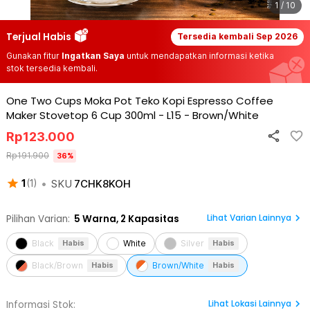
1 / 10
Terjual Habis
Tersedia kembali
Sep 2026
Gunakan fitur
Ingatkan Saya
untuk mendapatkan informasi ketika
stok tersedia kembali.
One Two Cups Moka Pot Teko Kopi Espresso Coffee
Maker Stovetop 6 Cup 300ml - L15
-
Brown/White
Rp
123.000
Rp
191.900
36
%
•
SKU
7CHK8KOH
1
(
1
)
Lihat Varian Lainnya
Pilihan Varian:
5
Warna,
2 Kapasitas
Black
White
Silver
Habis
Habis
Black/Brown
Brown/White
Habis
Habis
Lihat
Lokasi Lainnya
Informasi Stok: