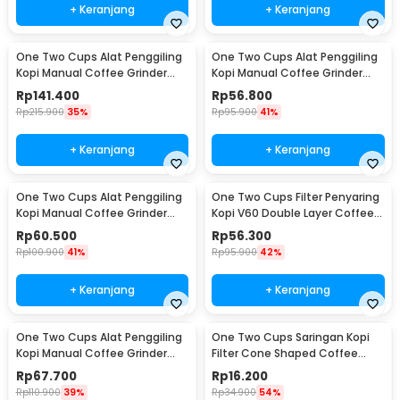
+ Keranjang
+ Keranjang
One Two Cups Alat Penggiling
One Two Cups Alat Penggiling
Kopi Manual Coffee Grinder
Kopi Manual Coffee Grinder
Wood 30g - CW85532
160ml - CF012
Rp
141.400
Rp
56.800
Rp
215.900
35%
Rp
95.900
41%
+ Keranjang
+ Keranjang
One Two Cups Alat Penggiling
One Two Cups Filter Penyaring
Kopi Manual Coffee Grinder
Kopi V60 Double Layer Coffee
Adjustable - RHNHA0176
Filter - FS-40S
Rp
60.500
Rp
56.300
Rp
100.900
41%
Rp
95.900
42%
+ Keranjang
+ Keranjang
One Two Cups Alat Penggiling
One Two Cups Saringan Kopi
Kopi Manual Coffee Grinder
Filter Cone Shaped Coffee
Adjustable - CF4146
Dripper 1 PCS - K741
Rp
67.700
Rp
16.200
Rp
110.900
39%
Rp
34.900
54%