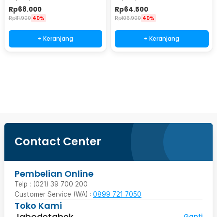
Stovetop 4 Cup 200ml - Z21
Stovetop 2 Cup 100ml - Z21
Rp
68.000
Rp
64.500
Rp
111.900
40%
Rp
106.900
40%
+ Keranjang
+ Keranjang
Ingatkan Saya
Contact Center
Pembelian Online
Telp : (021) 39 700 200
Customer Service (WA) :
0899 721 7050
Toko Kami
Jabodetabek
Ganti