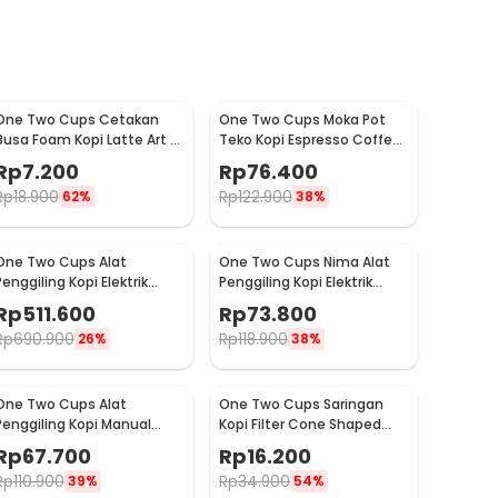
One Two Cups Cetakan
One Two Cups Moka Pot
Busa Foam Kopi Latte Art 16
Teko Kopi Espresso Coffee
PCS - JJYE01
Stovetop 6 Cup 300ml -
Rp
7.200
Rp
76.400
Z20
Rp
18.900
Rp
122.900
62%
38%
One Two Cups Alat
One Two Cups Nima Alat
Penggiling Kopi Elektrik
Penggiling Kopi Elektrik
Coffee Grinder Adjustable
Bumbu Coffee Grinder -
Rp
511.600
Rp
73.800
- 600N
NM-8300
Rp
690.900
Rp
118.900
26%
38%
One Two Cups Alat
One Two Cups Saringan
Penggiling Kopi Manual
Kopi Filter Cone Shaped
Coffee Grinder Adjustable
Coffee Dripper 1 PCS - K741
Rp
67.700
Rp
16.200
- CF4146
Rp
110.900
Rp
34.900
39%
54%