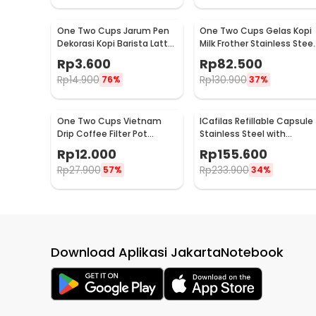
One Two Cups Jarum Pen
One Two Cups Gelas Kopi
Dekorasi Kopi Barista Latte
Milk Frother Stainless Steel
Art Needle 13cm - F3F27
400ml - WZ0011
Rp
3.600
Rp
82.500
Rp
14.900
Rp
130.900
76%
37%
One Two Cups Vietnam
ICafilas Refillable Capsule
Drip Coffee Filter Pot
Stainless Steel with
Saringan Kopi 114ml 6Q -
Tamper for Nespresso -
Rp
12.000
Rp
155.600
LC1
F456
Rp
27.900
Rp
233.900
57%
34%
Download Aplikasi JakartaNotebook