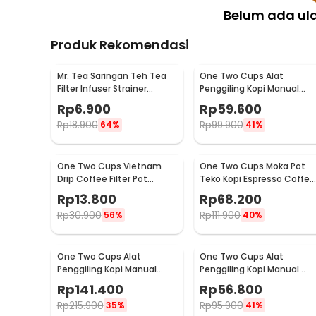
1 x One Two Cups Moka Pot Teko Kopi Espresso Cof
Belum ada ul
Produk Rekomendasi
Mr. Tea Saringan Teh Tea
One Two Cups Alat
Filter Infuser Strainer
Penggiling Kopi Manual
Chilling Man Silicon - MR03
Coffee Grinder Portable -
Rp
6.900
Rp
59.600
WFCG9800
Rp
18.900
Rp
99.900
64%
41%
One Two Cups Vietnam
One Two Cups Moka Pot
Drip Coffee Filter Pot
Teko Kopi Espresso Coffee
Saringan Kopi 180ml 8Q -
Stovetop 4 Cup 200ml -
Rp
13.800
Rp
68.200
LC1
Z20
Rp
30.900
Rp
111.900
56%
40%
One Two Cups Alat
One Two Cups Alat
Penggiling Kopi Manual
Penggiling Kopi Manual
Coffee Grinder Wood 30g -
Coffee Grinder 160ml -
Rp
141.400
Rp
56.800
CW85532
CF012
Rp
215.900
Rp
95.900
35%
41%