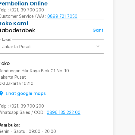
Pembelian Online
Telp : (021) 39 700 200
Customer Service (WA) :
0899 721 7050
Toko Kami
Jabodetabek
Ganti
Lokasi
Jakarta Pusat
Toko
Bendungan Hilir Raya Blok G1 No. 10
Jakarta Pusat
DKI Jakarta
10210
Lihat google maps
Telp
:
(021) 39 700 200
Whatsapp Sales / COD
:
0896 135 222 00
Jam buka:
Senin - Sabtu
:
09:00
-
20:00