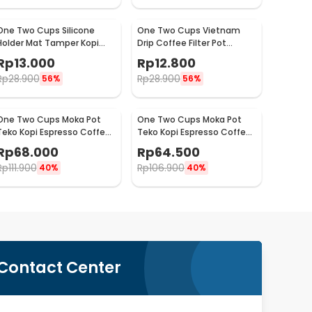
One Two Cups Silicone
One Two Cups Vietnam
Holder Mat Tamper Kopi
Drip Coffee Filter Pot
Espresso Barista - 0310
Saringan Kopi 124ml 7Q -
Rp
13.000
Rp
12.800
LC1
Rp
28.900
Rp
28.900
56%
56%
One Two Cups Moka Pot
One Two Cups Moka Pot
Teko Kopi Espresso Coffee
Teko Kopi Espresso Coffee
Maker Stovetop 4 Cup
Maker Stovetop 2 Cup
Rp
68.000
Rp
64.500
200ml - Z21
100ml - Z21
Rp
111.900
Rp
106.900
40%
40%
Contact Center