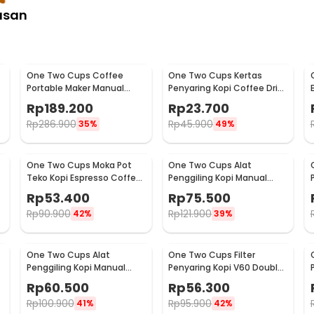
fee Maker Stovetop - L15
asan
One Two Cups Coffee
One Two Cups Kertas
Portable Maker Manual
Penyaring Kopi Coffee Drip
Hand Press Espresso 300ml
Bag Paper Filter 50PCS -
Rp
189.200
Rp
23.700
- T35066
T111
Rp
286.900
Rp
45.900
35%
49%
One Two Cups Moka Pot
One Two Cups Alat
Teko Kopi Espresso Coffee
Penggiling Kopi Manual
Stovetop 2 Cup 100ml -
Coffee Grinder Wood -
Rp
53.400
Rp
75.500
Z20
16290
Rp
90.900
Rp
121.900
42%
39%
One Two Cups Alat
One Two Cups Filter
Penggiling Kopi Manual
Penyaring Kopi V60 Double
Coffee Grinder Adjustable
Layer Coffee Filter - FS-40S
Rp
60.500
Rp
56.300
- RHNHA0176
Rp
100.900
Rp
95.900
41%
42%