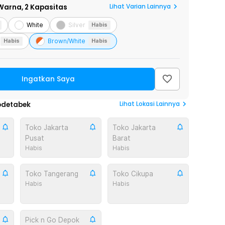
Lihat Varian Lainnya
Warna,
2 Kapasitas
White
Silver
Habis
Brown/White
Habis
Habis
Ingatkan Saya
Lihat
Lokasi Lainnya
odetabek
Toko Jakarta
Toko Jakarta
Pusat
Barat
Habis
Habis
Toko Tangerang
Toko Cikupa
Habis
Habis
Pick n Go Depok