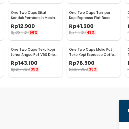
One Two Cups Sikat
One Two Cups Tamper
Sendok Pembersih Mesin
Kopi Espresso Flat Base
Kopi Espresso 2in1 - 8809
Stainless Steel 51mm -
Rp
12.900
Rp
41.200
SS51
Rp
28.900
Rp
71.900
56%
43%
One Two Cups Teko Kopi
One Two Cups Moka Pot
Leher Angsa Pot V60 Drip
Teko Kopi Espresso Coffee
Kettle 960ml - RF-15
Maker Stovetop 6 Cup
Rp
143.100
Rp
78.900
300ml - Z21
Rp
217.900
Rp
125.900
35%
38%