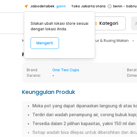
Jabodetabek
ganti
Toko Jakarta Utara
Toko Tangerang
Kategori
A
Silakan ubah lokasi store sesuai
Toko Cikupa
dengan lokasi Anda.
Pick n Go Jakarta Barat
Senin - J
Home Appliance
Perlengkapan Dapur & Ruang Makan
Mengerti
Pick n Go Bekasi
Senin - Jumat (08
Pick n Go Depok
Senin - Jumat (08
Rincian Produk
Toko Jakarta Pusat
Senin - Sabtu
Brand
One Two Cups
Berat
Toko Jakarta Barat
Senin - Sabtu
Garansi
-
Dime
Toko Jakarta Utara
Toko Tangerang
Keunggulan Produk
Toko Cikupa
Moka pot yang dapat dipanaskan langsung di atas 
Pick n Go Jakarta Barat
Senin - J
Terdiri dari wadah penampung air, corong bubuk kopi
Pick n Go Bekasi
Senin - Jumat (08
Tersedia dalam 2 pilihan kapasitas, yakni 150 ml dan
Pick n Go Depok
Senin - Jumat (08
Setiap wadah bisa dilepas untuk dibersihkan dan dicu