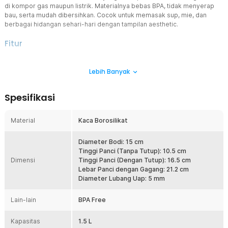
di kompor gas maupun listrik. Materialnya bebas BPA, tidak menyerap
bau, serta mudah dibersihkan. Cocok untuk memasak sup, mie, dan
berbagai hidangan sehari-hari dengan tampilan aesthetic.
Fitur
Material Kaca Borosilikat Tahan Panas
Lebih Banyak
Panci kaca ini menggunakan kaca borosilikat tipe 3.3 yang terkenal
memiliki ketahanan tinggi terhadap perubahan suhu ekstrem. Anda
bisa langsung menggunakannya di atas kompor tanpa khawatir
Spesifikasi
retak atau pecah. Material ini juga lebih awet dibanding kaca biasa,
sehingga cocok untuk penggunaan jangka panjang. Selain itu, kaca
borosilikat bersifat non-toxic dan bebas BPA, menjadikannya pilihan
Material
Kaca Borosilikat
aman untuk memasak makanan sehari-hari. Cocok untuk keluarga
yang mengutamakan kesehatan dan kualitas makanan.
Diameter Bodi: 15 cm
Desain Transparan untuk Kontrol Memasak
Tinggi Panci (Tanpa Tutup): 10.5 cm
Dimensi
Desain transparan memungkinkan Anda melihat isi panci secara
Tinggi Panci (Dengan Tutup): 16.5 cm
langsung tanpa harus membuka tutupnya. Hal ini membantu
Lebar Panci dengan Gagang: 21.2 cm
menjaga suhu tetap stabil dan mempercepat proses memasak.
Diameter Lubang Uap: 5 mm
Anda juga dapat mengontrol tingkat kematangan makanan dengan
lebih akurat. Sangat cocok untuk memasak sup, mie, telur, atau saus
Lain-lain
BPA Free
yang membutuhkan perhatian khusus.
Tampilan Aesthetic dan Unik
Kapasitas
1.5 L