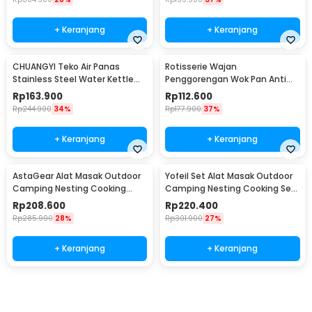
+ Keranjang
+ Keranjang
CHUANGYI Teko Air Panas
Rotisserie Wajan
Stainless Steel Water Kettle
Penggorengan Wok Pan Anti
7.5L - L031
Lengket 33cm - C0045
Rp
163.900
Rp
112.600
Rp
244.900
34%
Rp
177.900
37%
+ Keranjang
+ Keranjang
AstaGear Alat Masak Outdoor
Yofeil Set Alat Masak Outdoor
Camping Nesting Cooking
Camping Nesting Cooking Set
Aluminium 7 in 1 - DS-308
Aluminium - DS-308
Rp
208.600
Rp
220.400
Rp
285.900
28%
Rp
301.900
27%
+ Keranjang
+ Keranjang
Beli Sekarang