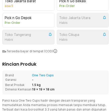
Toko Jakarta Barat
Pick n Go Bekasi
sisa
5
Pre-Order
Pick n Go Depok
Toko Jakarta Utara
Pre-Order
Habis
Toko Tangerang
Toko Cikupa
Habis
Habis
Tersedia bayar di tempat (COD)
Rincian Produk
Brand
One Two Cups
Garansi
-
Berat Produk
1.5 kg
Dimensi Kemasan
19
x
19
x
18
cm
Panci kaca One Two Cups hadir dengan desain transparan yang
memudahkan Anda memantau proses memasak tanpa membuka tutup.
Terbuat dari kaca borosilikat 3.3 yang tahan panas dan aman digunakan