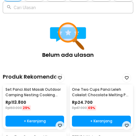
Cooking Pot 15cm - U-70
Cari Ulasan
Belum ada ulasan
Produk Rekomendasi
Set Panci Alat Masak Outdoor
One Two Cups Panci Leleh
Camping Nesting Cooking
Cokelat Chocolate Melting Pot
Aluminium 7in1 - WH-200
Stainless Steel 400ml - JS22
Rp
113.800
Rp
24.700
Rp
160.000
29%
Rp
47.900
49%
+ Keranjang
+ Keranjang