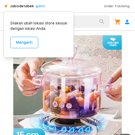
Jabodetabek
ganti
Order Tracking
Alat Kopi
Silakan ubah lokasi store sesuai
dengan lokasi Anda.
Mengerti