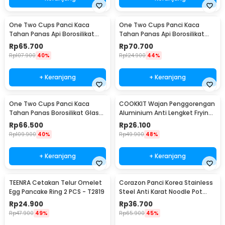
One Two Cups Panci Kaca
One Two Cups Panci Kaca
Tahan Panas Api Borosilikat
Tahan Panas Api Borosilikat
Glass Cooking Pot 16cm - YWJ-
Glass Cooking Pot 15cm - YWJ-
Rp
65.700
Rp
70.700
1265
1265
Rp
107.900
40%
Rp
124.900
44%
+ Keranjang
+ Keranjang
One Two Cups Panci Kaca
COOKKIT Wajan Penggorengan
Tahan Panas Borosilikat Glass
Aluminium Anti Lengket Frying
Cooking Pot 15cm - U-75
Pan 12cm - KC0410
Rp
66.500
Rp
26.100
Rp
109.900
40%
Rp
49.900
48%
+ Keranjang
+ Keranjang
TEENRA Cetakan Telur Omelet
Corazon Panci Korea Stainless
Egg Pancake Ring 2 PCS - T2819
Steel Anti Karat Noodle Pot
19cm - KC0408
Rp
24.900
Rp
36.700
Rp
47.900
49%
Rp
65.900
45%