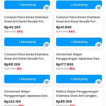
+ Keranjang
+ Keranjang
Corazon Panci Korea Stainless
Corazon Panci Korea Stainless
Steel Anti Karat Noodle Pot
Steel Anti Karat Noodle Pot
23cm - KC0408
21cm - KC0408
Rp
40.200
Rp
41.500
Rp
70.900
44%
Rp
72.900
44%
+ Keranjang
+ Keranjang
Corazon Panci Korea Stainless
Ormismart Wajan
Steel Anti Karat Noodle Pot
Penggorengan Japanese Deep
25cm - KC0408
Frying Pot Thermometer 21cm
Rp
58.200
Rp
177.600
- KC0405
Rp
97.900
41%
Rp
271.900
35%
+ Keranjang
+ Keranjang
Ormismart Wajan
Walfos Wajan Penggorengan
Penggorengan Japanese Deep
Stainless Steel Anti Lengket
Frying Pot Thermometer
Frying Pan - W0697
Rp
222.100
Rp
89.300
24.8cm - KC0405
Rp
304.900
28%
Rp
139.900
37%