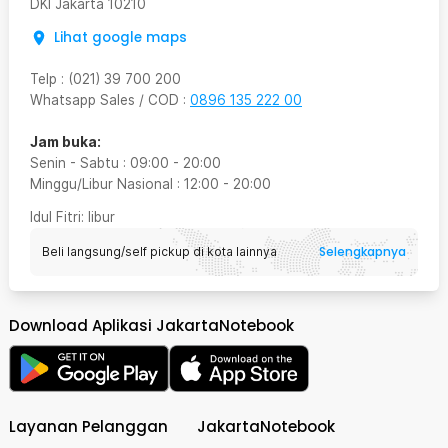
DKI Jakarta
10210
Lihat google maps
Telp
:
(021) 39 700 200
Whatsapp Sales / COD
:
0896 135 222 00
Jam buka:
Senin - Sabtu
:
09:00
-
20:00
Minggu/Libur Nasional
:
12:00
-
20:00
Idul Fitri
: libur
Selengkapnya
Beli langsung/self pickup di kota lainnya
Download Aplikasi JakartaNotebook
Layanan Pelanggan
JakartaNotebook