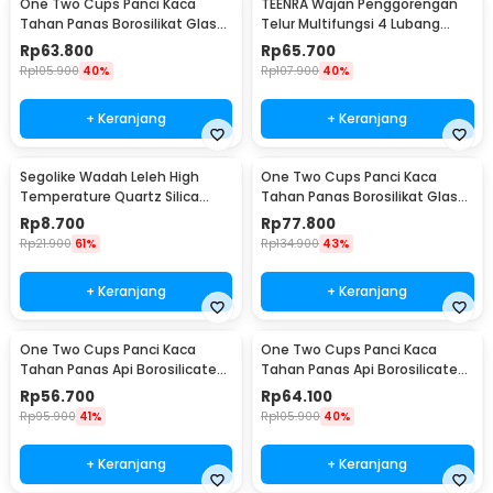
One Two Cups Panci Kaca
TEENRA Wajan Penggorengan
Tahan Panas Borosilikat Glass
Telur Multifungsi 4 Lubang
Cooking Pot 15cm - I-26
Frying Pan 24.2cm 4 Lubang -
Rp
63.800
Rp
65.700
TW-376
Rp
105.900
40%
Rp
107.900
40%
+ Keranjang
+ Keranjang
Segolike Wadah Leleh High
One Two Cups Panci Kaca
Temperature Quartz Silica
Tahan Panas Borosilikat Glass
Melting Bowl - SG22
Cooking Pot 16cm - I-26
Rp
8.700
Rp
77.800
Rp
21.900
61%
Rp
134.900
43%
+ Keranjang
+ Keranjang
One Two Cups Panci Kaca
One Two Cups Panci Kaca
Tahan Panas Api Borosilicate
Tahan Panas Api Borosilicate
Glass Cooking Pot 14cm - C-12
Glass Cooking Pot 15cm - C-12
Rp
56.700
Rp
64.100
Rp
95.900
41%
Rp
105.900
40%
+ Keranjang
+ Keranjang