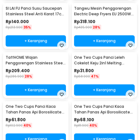
SI LAI FU Panci Susu Saucepan
Tangwu Mesin Penggorengan
Stainless Steel Anti Karat 17cm
Electric Deep Fryers EU 2500W
- KC0406
6L - EH-81
Rp
140.000
Rp
318.100
Rp
213.900
35%
Rp
435.900
28%
+ Keranjang
+ Keranjang
TaffHOME Wajan
One Two Cups Panci Leleh
Penggorengan Stainless Steel
Cokelat Keju 2in1 Melting
Anti Lengket Frying Pan 27.5cm
Chocolate Pot 400ml - JS33
Rp
209.400
Rp
31.800
- 316
Rp
286.900
28%
Rp
58.900
47%
+ Keranjang
+ Keranjang
One Two Cups Panci Kaca
One Two Cups Panci Kaca
Tahan Panas Api Borosilicate
Tahan Panas Api Borosilicate
Glass Cooking Pot 400ml - W-
Glass Cooking Pot 600ml - W-
Rp
61.800
Rp
68.100
70
70
Rp
102.900
40%
Rp
111.900
40%
+ Keranjang
+ Keranjang