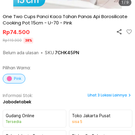
1 / 9
One Two Cups Panci Kaca Tahan Panas Api Borosilicate
Cooking Pot 15cm - U-70
-
Pink
Rp
74.500
Rp
119.900
38
%
Belum ada ulasan
•
SKU
7CHK45PN
Pilihan Warna:
Pink
Lihat
3
Lokasi Lainnya
Informasi Stok:
Jabodetabek
Gudang Online
Toko Jakarta Pusat
Tersedia
sisa
5