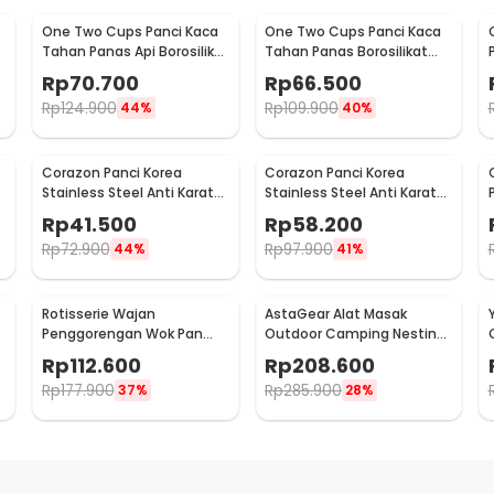
One Two Cups Panci Kaca
One Two Cups Panci Kaca
t
Tahan Panas Api Borosilikat
Tahan Panas Borosilikat
Glass Cooking Pot 15cm -
Glass Cooking Pot 15cm -
Rp
70.700
Rp
66.500
YWJ-1265
U-75
Rp
124.900
Rp
109.900
44%
40%
Corazon Panci Korea
Corazon Panci Korea
Stainless Steel Anti Karat
Stainless Steel Anti Karat
8
Noodle Pot 21cm - KC0408
Noodle Pot 25cm - KC0408
Rp
41.500
Rp
58.200
Rp
72.900
Rp
97.900
44%
41%
Rotisserie Wajan
AstaGear Alat Masak
Penggorengan Wok Pan
Outdoor Camping Nesting
Anti Lengket 33cm - C0045
Cooking Aluminium 7 in 1 -
Rp
112.600
Rp
208.600
DS-308
Rp
177.900
Rp
285.900
37%
28%