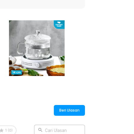
mudahkan saat mengangkat atau menuang
cir saat digunakan. Selain itu,
il di atas kompor. Memberikan
:
ilicate Glass Cooking Pot - C-12
Beri Ulasan
1
(
0
)
Cari Ulasan