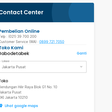
Contact Center
Pembelian Online
Telp : (021) 39 700 200
Customer Service (WA) :
0899 721 7050
Toko Kami
Jabodetabek
Ganti
Lokasi
Jakarta Pusat
Toko
Bendungan Hilir Raya Blok G1 No. 10
Jakarta Pusat
DKI Jakarta
10210
Lihat google maps