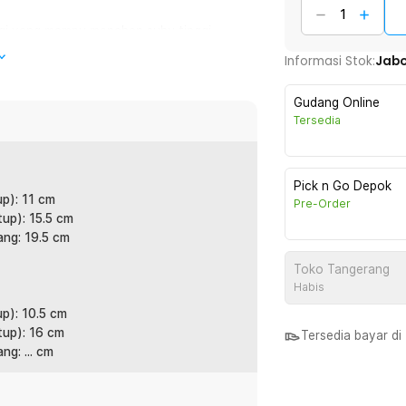
nggi yang mampu menahan suhu tinggi
erbagai jenis masakan, mulai dari sup
Informasi Stok:
Jab
ngga lebih aman untuk kesehatan keluarga.
a dan aman.
Gudang Online
Tersedia
menggunakan panci agar panas dari api
 mencegah munculnya retak pada
Pick n Go Depok
up): 11 cm
Pre-Order
tup): 15.5 cm
sak secara langsung tanpa perlu membuka
ang: 19.5 cm
bil dan mempercepat proses memasak.
t lebih modern dan aesthetic. Sangat
Toko Tangerang
menarik.
Habis
up): 10.5 cm
nyerap bau atau noda dari makanan.
tup): 16 cm
Tersedia bayar d
n mudah tanpa meninggalkan residu. Ini
g: ... cm
 berbagai jenis masakan. Ideal untuk