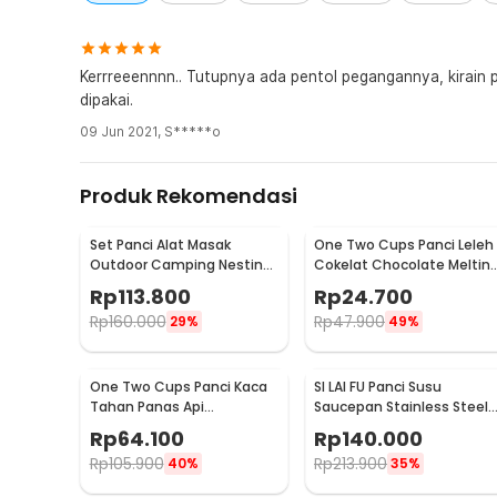
Kerrreeennnn.. Tutupnya ada pentol pegangannya, kirain 
dipakai.
09 Jun 2021
,
S*****o
Produk Rekomendasi
Set Panci Alat Masak
One Two Cups Panci Leleh
Outdoor Camping Nesting
Cokelat Chocolate Meltin
Cooking Aluminium 7in1 -
Pot Stainless Steel 400ml 
Rp
113.800
Rp
24.700
WH-200
JS22
Rp
160.000
Rp
47.900
29%
49%
One Two Cups Panci Kaca
SI LAI FU Panci Susu
Tahan Panas Api
Saucepan Stainless Steel
Borosilicate Glass Cooking
Anti Karat 17cm - KC0406
Rp
64.100
Rp
140.000
Pot 15cm - C-12
Rp
105.900
Rp
213.900
40%
35%