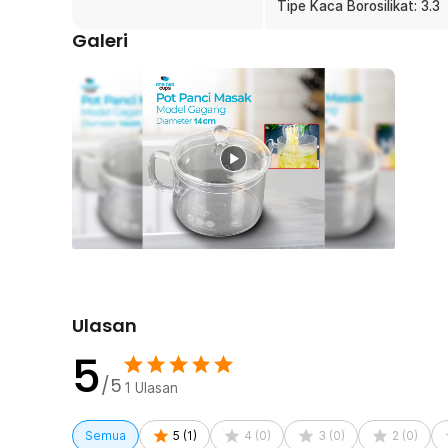
Tipe Kaca Borosilikat: 3.3
Desain Gagang Ergonomis
Dilengkapi gagang yang nyaman digenggam untuk me
Galeri
masakan. Desain ini membantu mengurangi risiko tergelin
bentuknya juga mendukung penggunaan yang lebih stab
pengalaman memasak yang lebih aman.
Kelengkapan Produk
Rincian yang Anda dapatkan untuk pembelian produk ini
1 x One Two Cups Panci Kaca Tahan Panas Api Boros
Ulasan
5
/5
1
Ulasan
Semua
5
(
1
)
4
(
0
)
3
(
0
)
2
(
0
)