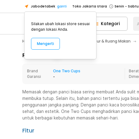
Jabodetabek
ganti
Toko Jakarta Utara
Toko Tangerang
Kategori
A
Silakan ubah lokasi store sesuai
Toko Cikupa
dengan lokasi Anda.
Pick n Go Jakarta Barat
Senin - J
Home Appliance
Perlengkapan Dapur & Ruang Makan
Mengerti
Pick n Go Bekasi
Senin - Jumat (08
Pick n Go Depok
Senin - Jumat (08
Rincian Produk
Toko Jakarta Pusat
Senin - Sabtu
Brand
One Two Cups
Berat
Toko Jakarta Barat
Senin - Sabtu
Garansi
-
Dime
Toko Jakarta Utara
Toko Tangerang
Memasak dengan panci biasa sering membuat Anda sulit 
membuka tutup. Selain itu, bahan panci tertentu juga bis
Toko Cikupa
penggunaan jangka panjang. Dengan panci kaca borosilika
Pick n Go Jakarta Barat
Senin - J
sehat, dan estetik. One Two Cups menghadirkan panci k
untuk berbagai kebutuhan memasak sehari-hari.
Pick n Go Bekasi
Senin - Jumat (08
Pick n Go Depok
Senin - Jumat (08
Fitur