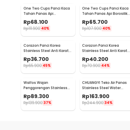
One Two Cups Panci Kaca
One Two Cups Panci Kaca
Tahan Panas Api
Tahan Panas Api Borosilika
Borosilicate Glass Cooking
Glass Cooking Pot 16cm -
Rp
68.100
Rp
65.700
Pot 600ml - W-70
YWJ-1265
Rp
111.900
Rp
107.900
40%
40%
Corazon Panci Korea
Corazon Panci Korea
Stainless Steel Anti Karat
Stainless Steel Anti Karat
Noodle Pot 19cm - KC0408
Noodle Pot 23cm - KC040
Rp
36.700
Rp
40.200
Rp
65.900
Rp
70.900
45%
44%
Walfos Wajan
CHUANGYI Teko Air Panas
Penggorengan Stainless
Stainless Steel Water
Steel Anti Lengket Frying
Kettle 7.5L - L031
Rp
89.300
Rp
163.900
Pan - W0697
Rp
139.900
Rp
244.900
37%
34%