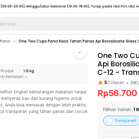
lat Kopi
umat (07:00 - 20:00), Sabtu - Minggu (08:00 - 20:00), Tutup pada Idul Fitri
Sele
Panci
One Two Cups Panci Kaca Tahan Panas Api Borosilicate Glass 
:00 - 20:00), Sabtu - Minggu/ Libur Nasional (08:00 - 17:00)
Selengkapnya
:00 - 20:00), Sabtu - Minggu/ Libur Nasional (08:00 - 17:00)
One Two Cu
Selengkapnya
Api Borosil
 (09:00-20:00), Minggu/Libur Nasional (12:00-20:00), Tutup pada Idul Fitri
Sele
C-12
-
Tran
 Produk
1.6 kg
 (09:00-20:00), Minggu/Libur Nasional (12:00-20:00), Tutup pada Idul Fitri
Sele
nsi Kemasan
: -
•
SK
5
3
Ulasan
Rp
56.700
melihat tingkat kematangan makanan tanpa
a menyerap bau dan kurang higienis untuk
t, Anda bisa memasak dengan lebih praktis,
umat (07:00 - 20:00), Sabtu - Minggu (08:00 - 20:00), Tutup pada Idul Fitri
Sele
Pilihan Varian:
1
W
aca transparan yang tahan panas dan cocok
:00 - 20:00), Sabtu - Minggu/ Libur Nasional (08:00 - 17:00)
Selengkapnya
Transparent
:00 - 20:00), Sabtu - Minggu/ Libur Nasional (08:00 - 17:00)
Selengkapnya