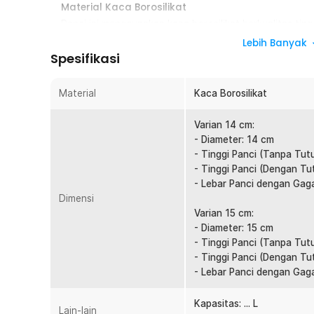
Material Kaca Borosilikat
Panci ini menggunakan kaca borosilikat berkualitas ti
tanpa mudah retak. Material ini aman digunakan untuk b
Lebih Banyak
hingga mie instan. Selain itu, bahan ini bebas BPA sehi
Spesifikasi
Cocok untuk Anda yang mencari panci kaca tahan lam
Tahan Panas Api
Material
Kaca Borosilikat
Pastikan Anda mengisi panci kaca dengan air sebelum 
dapat menyebar dengan sempurna. Cara ini juga dapat
Varian 14 cm:
permukaan panci akibat perbedaan suhu yang ekstrem.
- Diameter: 14 cm
- Tinggi Panci (Tanpa Tut
Desain Transparan untuk Pantau Masakan
- Tinggi Panci (Dengan Tu
Dengan desain bening, Anda bisa melihat proses mema
- Lebar Panci dengan Gag
tutup panci. Hal ini membantu menjaga suhu tetap sta
Dimensi
Selain praktis, tampilannya juga membuat dapur terliha
Varian 15 cm:
cocok bagi Anda yang suka memasak dengan tampilan 
- Diameter: 15 cm
Bebas Noda dan Bau
- Tinggi Panci (Tanpa Tut
Kaca borosilikat tidak memiliki pori sehingga tidak me
- Tinggi Panci (Dengan Tu
Setelah digunakan, panci kaca dapat dibersihkan denga
- Lebar Panci dengan Gagan
membuat panci tetap higienis meskipun digunakan untuk
penggunaan harian yang praktis.
Kapasitas: ... L
Lain-lain