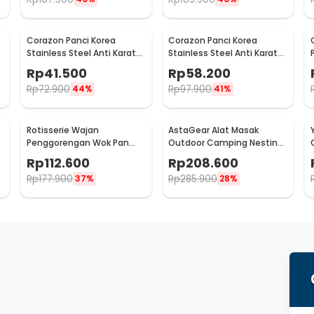
Corazon Panci Korea
Corazon Panci Korea
Stainless Steel Anti Karat
Stainless Steel Anti Karat
8
Noodle Pot 21cm - KC0408
Noodle Pot 25cm - KC0408
Rp
41.500
Rp
58.200
Rp
72.900
Rp
97.900
44%
41%
Rotisserie Wajan
AstaGear Alat Masak
Penggorengan Wok Pan
Outdoor Camping Nesting
Anti Lengket 33cm - C0045
Cooking Aluminium 7 in 1 -
Rp
112.600
Rp
208.600
DS-308
Rp
177.900
Rp
285.900
37%
28%