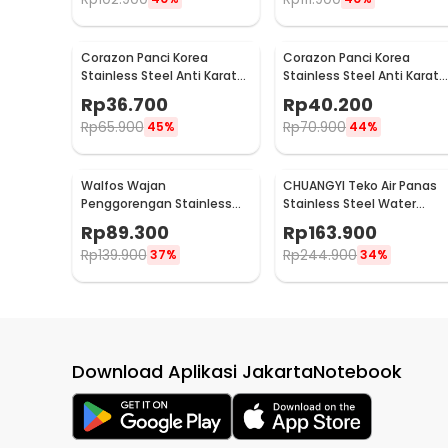
Corazon Panci Korea
Corazon Panci Korea
Stainless Steel Anti Karat
Stainless Steel Anti Karat
Noodle Pot 19cm - KC0408
Noodle Pot 23cm - KC040
Rp
36.700
Rp
40.200
Rp
65.900
Rp
70.900
45%
44%
Walfos Wajan
CHUANGYI Teko Air Panas
Penggorengan Stainless
Stainless Steel Water
Steel Anti Lengket Frying
Kettle 7.5L - L031
Rp
89.300
Rp
163.900
Pan - W0697
Rp
139.900
Rp
244.900
37%
34%
Download Aplikasi JakartaNotebook