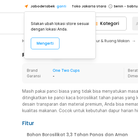
Jabodetabek
ganti
Toko Jakarta Utara
Toko Tangerang
Kategori
A
Silakan ubah lokasi store sesuai
Toko Cikupa
dengan lokasi Anda.
Pick n Go Jakarta Barat
Senin - J
Home Appliance
Perlengkapan Dapur & Ruang Makan
Mengerti
Pick n Go Bekasi
Senin - Jumat (08
Pick n Go Depok
Senin - Jumat (08
Rincian Produk
Toko Jakarta Pusat
Senin - Sabtu
Brand
One Two Cups
Berat
Toko Jakarta Barat
Senin - Sabtu
Garansi
-
Dime
Toko Jakarta Utara
Toko Tangerang
Masih pakai panci biasa yang tidak bisa menyatukan ma
ditingkatkan ke panci kaca borosilikat tahan panas yang l
Toko Cikupa
desain transparan dan material premium, Anda bisa mema
Pick n Go Jakarta Barat
Senin - J
kualitas makanan. Cocok untuk kebutuhan dapur harian h
Pick n Go Bekasi
Senin - Jumat (08
Fitur
Pick n Go Depok
Senin - Jumat (08
Bahan Borosilikat 3,3 Tahan Panas dan Aman