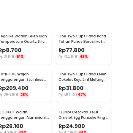
Segolike Wadah Leleh High
One Two Cups Panci Kaca
Temperature Quartz Silica
Tahan Panas Borosilikat
Melting Bowl - SG22
Glass Cooking Pot 16cm -
Rp
8.700
Rp
77.800
I-26
Rp
21.900
Rp
134.900
61%
43%
TaffHOME Wajan
One Two Cups Panci Leleh
Penggorengan Stainless
Cokelat Keju 2in1 Melting
Steel Anti Lengket Frying
Chocolate Pot 400ml -
Rp
209.400
Rp
31.800
Pan 27.5cm - 316
JS33
Rp
286.900
Rp
58.900
28%
47%
COOKKIT Wajan
TEENRA Cetakan Telur
Penggorengan Aluminium
Omelet Egg Pancake Ring 2
Anti Lengket Frying Pan
PCS - T2819
Rp
26.100
Rp
24.900
12cm - KC0410
Rp
49.900
Rp
47.900
48%
49%