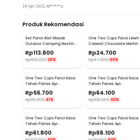
29 Apr 2022
,
M*****a
Produk Rekomendasi
Set Panci Alat Masak
One Two Cups Panci Leleh
Outdoor Camping Nesting
Cokelat Chocolate Meltin
Cooking Aluminium 7in1 -
Pot Stainless Steel 400ml 
Rp
113.800
Rp
24.700
WH-200
JS22
Rp
160.000
Rp
47.900
29%
49%
One Two Cups Panci Kaca
One Two Cups Panci Kaca
Tahan Panas Api
Tahan Panas Api
Borosilicate Glass Cooking
Borosilicate Glass Cooking
Rp
56.700
Rp
64.100
Pot 14cm - C-12
Pot 15cm - C-12
Rp
95.900
Rp
105.900
41%
40%
One Two Cups Panci Kaca
One Two Cups Panci Kaca
Tahan Panas Api
Tahan Panas Api
Borosilicate Glass Cooking
Borosilicate Glass Cooking
Rp
61.800
Rp
68.100
Pot 400ml - W-70
Pot 600ml - W-70
Rp
102.900
Rp
111.900
40%
40%