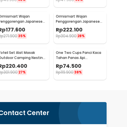
Ormismart Wajan
Ormismart Wajan
Penggorengan Japanese
Penggorengan Japanese
Deep Frying Pot
Deep Frying Pot
Rp
177.600
Rp
222.100
Thermometer 21cm -
Thermometer 24.8cm -
Rp
271.900
Rp
304.900
35%
28%
KC0405
KC0405
Yofeil Set Alat Masak
One Two Cups Panci Kaca
Outdoor Camping Nesting
Tahan Panas Api
Cooking Set Aluminium -
Borosilicate Cooking Pot
Rp
220.400
Rp
74.500
DS-308
15cm - U-70
Rp
301.900
Rp
119.900
27%
38%
Contact Center