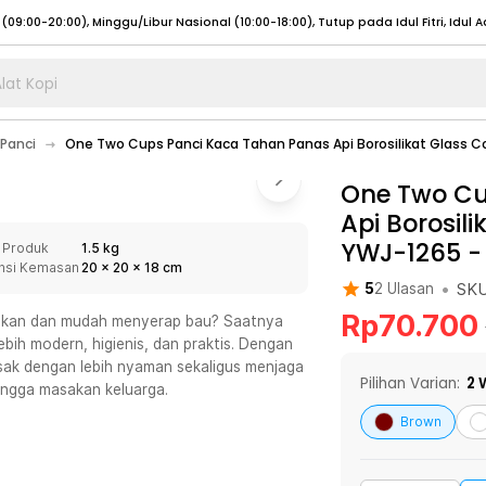
lat Kopi
umat (07:00 - 20:00), Sabtu - Minggu (08:00 - 20:00), Tutup pada Idul Fitri
Sele
Panci
One Two Cups Panci Kaca Tahan Panas Api Borosilikat Glass C
:00 - 20:00), Sabtu - Minggu/ Libur Nasional (08:00 - 17:00)
Selengkapnya
:00 - 20:00), Sabtu - Minggu/ Libur Nasional (08:00 - 17:00)
One Two Cu
Selengkapnya
Api Borosil
 (09:00-20:00), Minggu/Libur Nasional (12:00-20:00), Tutup pada Idul Fitri
Sele
YWJ-1265
 Produk
1.5 kg
 (09:00-20:00), Minggu/Libur Nasional (12:00-20:00), Tutup pada Idul Fitri
Sele
nsi Kemasan
20
x
20
x
18
cm
•
SK
5
2
Ulasan
Rp
70.700
sakan dan mudah menyerap bau? Saatnya
ebih modern, higienis, dan praktis. Dengan
sak dengan lebih nyaman sekaligus menjaga
umat (07:00 - 20:00), Sabtu - Minggu (08:00 - 20:00), Tutup pada Idul Fitri
Sele
Pilihan Varian:
2
W
ingga masakan keluarga.
:00 - 20:00), Sabtu - Minggu/ Libur Nasional (08:00 - 17:00)
Selengkapnya
Brown
:00 - 20:00), Sabtu - Minggu/ Libur Nasional (08:00 - 17:00)
Selengkapnya