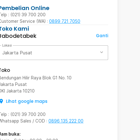
Pembelian Online
Telp : (021) 39 700 200
Customer Service (WA) :
0899 721 7050
Toko Kami
Jabodetabek
Ganti
Lokasi
Jakarta Pusat
Toko
Bendungan Hilir Raya Blok G1 No. 10
Jakarta Pusat
DKI Jakarta
10210
Lihat google maps
Telp
:
(021) 39 700 200
Whatsapp Sales / COD
:
0896 135 222 00
Jam buka: