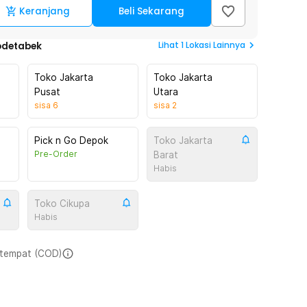
Keranjang
Beli Sekarang
Lihat
1
Lokasi Lainnya
odetabek
Toko Jakarta
Toko Jakarta
Pusat
Utara
sisa
6
sisa
2
Pick n Go Depok
Toko Jakarta
Pre-Order
Barat
Habis
Toko Cikupa
Habis
i tempat (COD)