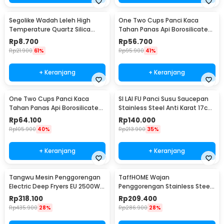
Segolike Wadah Leleh High
One Two Cups Panci Kaca
Temperature Quartz Silica
Tahan Panas Api Borosilicate
Melting Bowl - SG22
Glass Cooking Pot 14cm - C-12
Rp
8.700
Rp
56.700
Rp
21.900
61%
Rp
95.900
41%
+ Keranjang
+ Keranjang
One Two Cups Panci Kaca
SI LAI FU Panci Susu Saucepan
Tahan Panas Api Borosilicate
Stainless Steel Anti Karat 17cm
Glass Cooking Pot 15cm - C-12
- KC0406
Rp
64.100
Rp
140.000
Rp
105.900
40%
Rp
213.900
35%
+ Keranjang
+ Keranjang
Tangwu Mesin Penggorengan
TaffHOME Wajan
Electric Deep Fryers EU 2500W
Penggorengan Stainless Steel
6L - EH-81
Anti Lengket Frying Pan 27.5cm
Rp
318.100
Rp
209.400
- 316
Rp
435.900
28%
Rp
286.900
28%