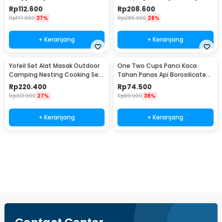
Lengket 33cm - C0045
Aluminium 7 in 1 - DS-308
Rp
112.600
Rp
208.600
Rp
177.900
37%
Rp
285.900
28%
+ Keranjang
+ Keranjang
Yofeil Set Alat Masak Outdoor
One Two Cups Panci Kaca
Camping Nesting Cooking Set
Tahan Panas Api Borosilicate
Aluminium - DS-308
Cooking Pot 15cm - U-70
Rp
220.400
Rp
74.500
Rp
301.900
27%
Rp
119.900
38%
+ Keranjang
+ Keranjang
Beli Sekarang