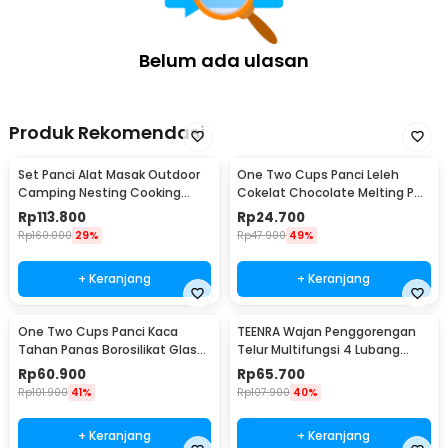
Belum ada ulasan
Produk Rekomendasi
Set Panci Alat Masak Outdoor
One Two Cups Panci Leleh
Camping Nesting Cooking
Cokelat Chocolate Melting Pot
Aluminium 7in1 - WH-200
Stainless Steel 400ml - JS22
Rp
113.800
Rp
24.700
Rp
160.000
29%
Rp
47.900
49%
+ Keranjang
+ Keranjang
One Two Cups Panci Kaca
TEENRA Wajan Penggorengan
Tahan Panas Borosilikat Glass
Telur Multifungsi 4 Lubang
Cooking Pot 15cm - I-26
Frying Pan 24.2cm 4 Lubang -
Rp
60.900
Rp
65.700
TW-376
Rp
101.900
41%
Rp
107.900
40%
+ Keranjang
+ Keranjang