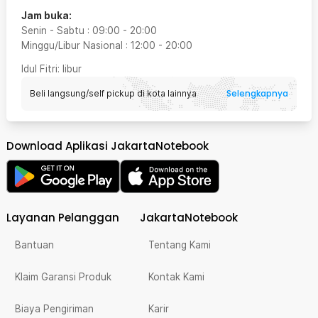
Jam buka:
Senin - Sabtu
:
09:00
-
20:00
Minggu/Libur Nasional
:
12:00
-
20:00
Idul Fitri
: libur
Selengkapnya
Beli langsung/self pickup di kota lainnya
Download Aplikasi JakartaNotebook
Layanan Pelanggan
JakartaNotebook
Bantuan
Tentang Kami
Klaim Garansi Produk
Kontak Kami
Biaya Pengiriman
Karir