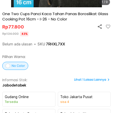
1 / 9
One Two Cups Panci Kaca Tahan Panas Borosilikat Glass
Cooking Pot 16cm - I-26
-
No Color
Rp
77.800
Rp
134.900
43
%
Belum ada ulasan
•
SKU
7RHXL7XX
Pilihan Warna:
No Color
Lihat
1
Lokasi Lainnya
Informasi Stok:
Jabodetabek
Gudang Online
Toko Jakarta Pusat
Tersedia
sisa
4