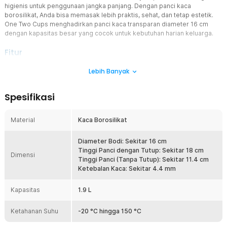
higienis untuk penggunaan jangka panjang. Dengan panci kaca
borosilikat, Anda bisa memasak lebih praktis, sehat, dan tetap estetik.
One Two Cups menghadirkan panci kaca transparan diameter 16 cm
dengan kapasitas besar yang cocok untuk kebutuhan harian keluarga.
Fitur
Material Borosilikat Tahan Panas
Lebih Banyak
Panci ini menggunakan kaca borosilikat tebal berkualitas tinggi
yang tahan terhadap suhu tinggi hingga 150 °C. Material ini tidak
Spesifikasi
mudah retak saat digunakan sesuai petunjuk, sehingga aman untuk
berbagai jenis masakan. Selain itu, bahan ini bebas BPA sehingga
lebih aman untuk kesehatan keluarga. Pilihan tepat untuk Anda yang
Material
Kaca Borosilikat
mencari panci kaca tahan lama.
Desain Transparan untuk Pantau Masakan
Diameter Bodi: Sekitar 16 cm
Warna bening memungkinkan Anda melihat proses memasak
Tinggi Panci dengan Tutup: Sekitar 18 cm
Dimensi
secara langsung tanpa membuka tutup panci. Ini membantu
Tinggi Panci (Tanpa Tutup): Sekitar 11.4 cm
menjaga suhu tetap stabil dan mempercepat proses memasak.
Ketebalan Kaca: Sekitar 4.4 mm
Selain itu, tampilannya juga membuat dapur terlihat lebih modern
dan aesthetic. Cocok untuk Anda yang suka memasak sekaligus
Kapasitas
1.9 L
tampil stylish.
Bebas Noda dan Bau
Ketahanan Suhu
-20 °C hingga 150 °C
Kaca borosilikat tidak memiliki pori sehingga tidak menyerap bau