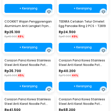
+ Keranjang
+ Keranjang
COOKKIT Wajan Penggorengan
TEENRA Cetakan Telur Omelet
Aluminium Anti Lengket Frying
Egg Pancake Ring 2 PCS - T2819
Pan 12cm - KC0410
Rp
26.100
Rp
24.900
Rp
49.900
48%
Rp
47.900
49%
+ Keranjang
+ Keranjang
Corazon Panci Korea Stainless
Corazon Panci Korea Stainless
Steel Anti Karat Noodle Pot
Steel Anti Karat Noodle Pot
19cm - KC0408
23cm - KC0408
Rp
36.700
Rp
40.200
Rp
65.900
45%
Rp
70.900
44%
+ Keranjang
+ Keranjang
Corazon Panci Korea Stainless
Corazon Panci Korea Stainless
Steel Anti Karat Noodle Pot
Steel Anti Karat Noodle Pot
21cm - KC0408
25cm - KC0408
Rp
41.500
Rp
58.200