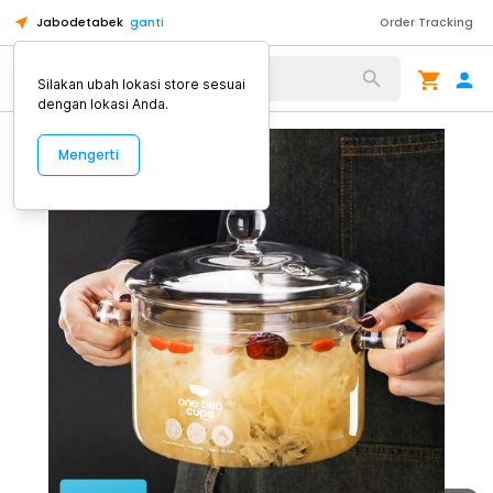
Jabodetabek
ganti
Order Tracking
Alat Kopi
Silakan ubah lokasi store sesuai
dengan lokasi Anda.
Mengerti