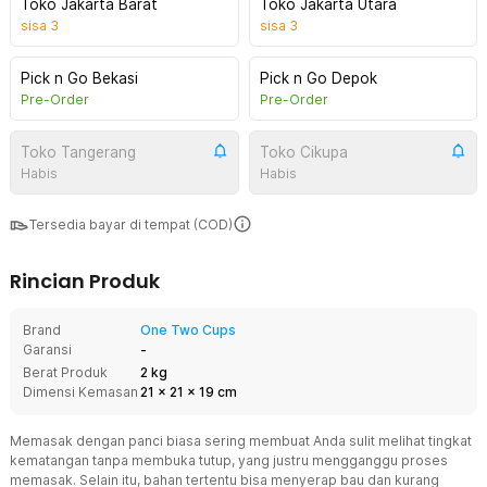
Toko Jakarta Barat
Toko Jakarta Utara
sisa
3
sisa
3
Pick n Go Bekasi
Pick n Go Depok
Pre-Order
Pre-Order
Toko Tangerang
Toko Cikupa
Habis
Habis
Tersedia bayar di tempat (COD)
Rincian Produk
Brand
One Two Cups
Garansi
-
Berat Produk
2 kg
Dimensi Kemasan
21
x
21
x
19
cm
Memasak dengan panci biasa sering membuat Anda sulit melihat tingkat
kematangan tanpa membuka tutup, yang justru mengganggu proses
memasak. Selain itu, bahan tertentu bisa menyerap bau dan kurang