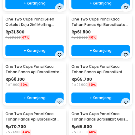
+ Keranjang
+ Keranjang
One Two Cups Panci Leleh
One Two Cups Panci Kaca
Cokelat Keju 2in1 Melting
Tahan Panas Api Borosilicate
Chocolate Pot 400ml - JS33
Glass Cooking Pot 400ml - W-
Rp
31.800
Rp
61.800
70
Rp
58.900
47%
Rp
102.900
40%
+ Keranjang
+ Keranjang
One Two Cups Panci Kaca
One Two Cups Panci Kaca
Tahan Panas Api Borosilicate
Tahan Panas Api Borosilikat
Glass Cooking Pot 600ml - W-
Glass Cooking Pot 16cm - YWJ-
Rp
68.100
Rp
65.700
70
1265
Rp
111.900
40%
Rp
107.900
40%
+ Keranjang
+ Keranjang
One Two Cups Panci Kaca
One Two Cups Panci Kaca
Tahan Panas Api Borosilikat
Tahan Panas Borosilikat Glass
Glass Cooking Pot 15cm - YWJ-
Cooking Pot 15cm - U-75
Rp
70.700
Rp
66.500
1265
Rp
124.900
44%
Rp
109.900
40%