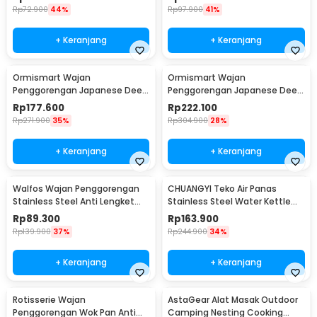
Rp
72.900
44%
Rp
97.900
41%
+ Keranjang
+ Keranjang
Ormismart Wajan
Ormismart Wajan
Penggorengan Japanese Deep
Penggorengan Japanese Deep
Frying Pot Thermometer 21cm
Frying Pot Thermometer
Rp
177.600
Rp
222.100
- KC0405
24.8cm - KC0405
Rp
271.900
35%
Rp
304.900
28%
+ Keranjang
+ Keranjang
Walfos Wajan Penggorengan
CHUANGYI Teko Air Panas
Stainless Steel Anti Lengket
Stainless Steel Water Kettle
Frying Pan - W0697
7.5L - L031
Rp
89.300
Rp
163.900
Rp
139.900
37%
Rp
244.900
34%
+ Keranjang
+ Keranjang
Rotisserie Wajan
AstaGear Alat Masak Outdoor
Penggorengan Wok Pan Anti
Camping Nesting Cooking