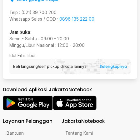
Telp
:
(021) 39 700 200
Whatsapp Sales / COD
:
0896 135 222 00
Jam buka:
Senin - Sabtu
:
09:00
-
20:00
Minggu/Libur Nasional
:
12:00
-
20:00
Idul Fitri
: libur
Selengkapnya
Beli langsung/self pickup di kota lainnya
Download Aplikasi JakartaNotebook
Layanan Pelanggan
JakartaNotebook
Bantuan
Tentang Kami