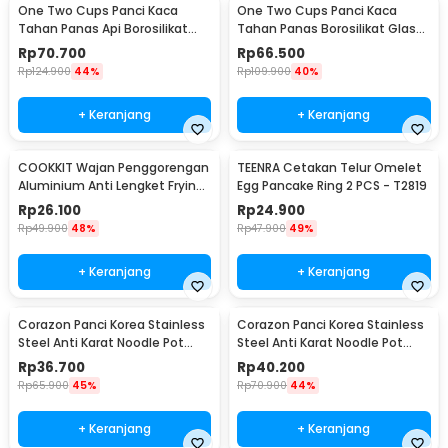
One Two Cups Panci Kaca
One Two Cups Panci Kaca
Tahan Panas Api Borosilikat
Tahan Panas Borosilikat Glass
Glass Cooking Pot 15cm - YWJ-
Cooking Pot 15cm - U-75
Rp
70.700
Rp
66.500
1265
Rp
124.900
44%
Rp
109.900
40%
+ Keranjang
+ Keranjang
COOKKIT Wajan Penggorengan
TEENRA Cetakan Telur Omelet
Aluminium Anti Lengket Frying
Egg Pancake Ring 2 PCS - T2819
Pan 12cm - KC0410
Rp
26.100
Rp
24.900
Rp
49.900
48%
Rp
47.900
49%
+ Keranjang
+ Keranjang
Corazon Panci Korea Stainless
Corazon Panci Korea Stainless
Steel Anti Karat Noodle Pot
Steel Anti Karat Noodle Pot
19cm - KC0408
23cm - KC0408
Rp
36.700
Rp
40.200
Rp
65.900
45%
Rp
70.900
44%
+ Keranjang
+ Keranjang