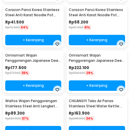
Corazon Panci Korea Stainless
Corazon Panci Korea Stainless
Steel Anti Karat Noodle Pot
Steel Anti Karat Noodle Pot
21cm - KC0408
25cm - KC0408
Rp
41.500
Rp
58.200
Rp
72.900
44%
Rp
97.900
41%
+ Keranjang
+ Keranjang
Ormismart Wajan
Ormismart Wajan
Penggorengan Japanese Deep
Penggorengan Japanese Deep
Frying Pot Thermometer 21cm
Frying Pot Thermometer
Rp
177.600
Rp
222.100
- KC0405
24.8cm - KC0405
Rp
271.900
35%
Rp
304.900
28%
+ Keranjang
+ Keranjang
Walfos Wajan Penggorengan
CHUANGYI Teko Air Panas
Stainless Steel Anti Lengket
Stainless Steel Water Kettle
Frying Pan - W0697
7.5L - L031
Rp
89.300
Rp
163.900
Rp
139.900
37%
Rp
244.900
34%