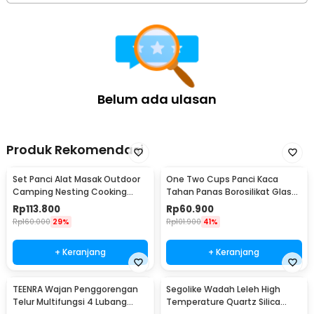
Belum ada ulasan
Produk Rekomendasi
Set Panci Alat Masak Outdoor
One Two Cups Panci Kaca
Camping Nesting Cooking
Tahan Panas Borosilikat Glass
Aluminium 7in1 - WH-200
Cooking Pot 15cm - I-26
Rp
113.800
Rp
60.900
Rp
160.000
29%
Rp
101.900
41%
+ Keranjang
+ Keranjang
TEENRA Wajan Penggorengan
Segolike Wadah Leleh High
Telur Multifungsi 4 Lubang
Temperature Quartz Silica