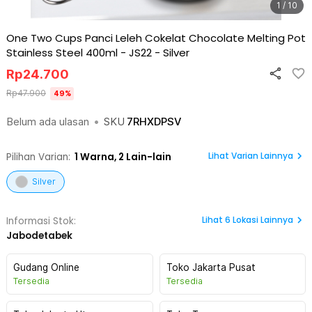
1 / 10
One Two Cups Panci Leleh Cokelat Chocolate Melting Pot
Stainless Steel 400ml - JS22
-
Silver
Rp
24.700
Rp
47.900
49
%
Belum ada ulasan
•
SKU
7RHXDPSV
Lihat Varian Lainnya
Pilihan Varian:
1
Warna,
2 Lain-lain
Silver
Lihat
6
Lokasi Lainnya
Informasi Stok:
Jabodetabek
Gudang Online
Toko Jakarta Pusat
Tersedia
Tersedia