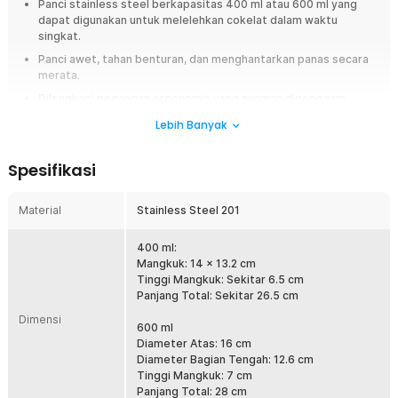
Panci stainless steel berkapasitas 400 ml atau 600 ml yang
dapat digunakan untuk melelehkan cokelat dalam waktu
singkat.
Panci awet, tahan benturan, dan menghantarkan panas secara
merata.
Dilengkapi pegangan ergonomis yang nyaman digenggam.
Lebih Banyak
Overview
Kini Anda bisa melelehkan cokelat, keju, atau bahan makanan lainnya
Spesifikasi
dengan lebih mudah menggunakan panci khusus dari One Two Cups.
Terbuat dari bahan stainless steel berkualitas tinggi, panci ini aman
digunakan dan tahan lama dibandingkan panci biasa. Ukurannya yang
Material
Stainless Steel 201
kecil dan ringkas membuatnya sempurna untuk dijadikan panci peleleh
cokelat di dapur Anda.
400 ml:
Mangkuk: 14 x 13.2 cm
Fitur
Tinggi Mangkuk: Sekitar 6.5 cm
Panjang Total: Sekitar 26.5 cm
Melelehkan Cokelat dengan Mudah
Dimensi
Panci ini dirancang untuk membantu Anda melelehkan cokelat
600 ml
dalam waktu singkat dan dengan hasil yang sempurna. Cukup
Diameter Atas: 16 cm
masukkan potongan cokelat, panaskan dengan api kecil, dan
Diameter Bagian Tengah: 12.6 cm
biarkan meleleh menjadi tekstur lembut yang siap untuk dicetak,
Tinggi Mangkuk: 7 cm
dicelup, atau dijadikan saus.
Panjang Total: 28 cm