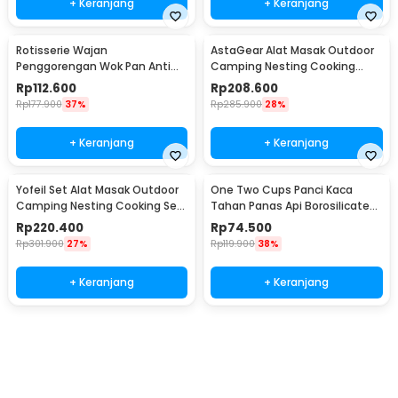
+ Keranjang
+ Keranjang
Rotisserie Wajan
AstaGear Alat Masak Outdoor
Penggorengan Wok Pan Anti
Camping Nesting Cooking
Lengket 33cm - C0045
Aluminium 7 in 1 - DS-308
Rp
112.600
Rp
208.600
Rp
177.900
37%
Rp
285.900
28%
+ Keranjang
+ Keranjang
Yofeil Set Alat Masak Outdoor
One Two Cups Panci Kaca
Camping Nesting Cooking Set
Tahan Panas Api Borosilicate
Aluminium - DS-308
Cooking Pot 15cm - U-70
Rp
220.400
Rp
74.500
Rp
301.900
27%
Rp
119.900
38%
+ Keranjang
+ Keranjang
Beli Sekarang