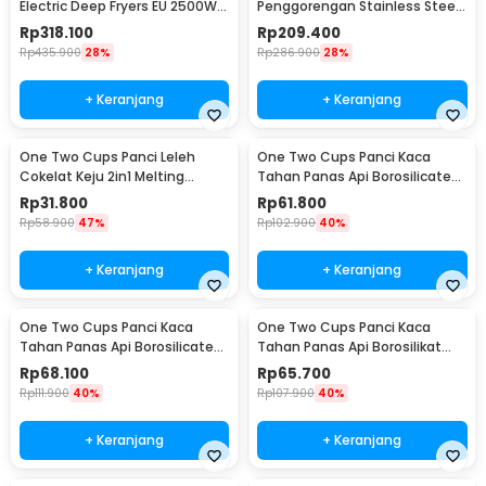
Electric Deep Fryers EU 2500W
Penggorengan Stainless Steel
6L - EH-81
Anti Lengket Frying Pan 27.5cm
Rp
318.100
Rp
209.400
- 316
Rp
435.900
28%
Rp
286.900
28%
+ Keranjang
+ Keranjang
One Two Cups Panci Leleh
One Two Cups Panci Kaca
Cokelat Keju 2in1 Melting
Tahan Panas Api Borosilicate
Chocolate Pot 400ml - JS33
Glass Cooking Pot 400ml - W-
Rp
31.800
Rp
61.800
70
Rp
58.900
47%
Rp
102.900
40%
+ Keranjang
+ Keranjang
One Two Cups Panci Kaca
One Two Cups Panci Kaca
Tahan Panas Api Borosilicate
Tahan Panas Api Borosilikat
Glass Cooking Pot 600ml - W-
Glass Cooking Pot 16cm - YWJ-
Rp
68.100
Rp
65.700
70
1265
Rp
111.900
40%
Rp
107.900
40%
+ Keranjang
+ Keranjang