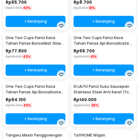
Frying Pan 24.2cm 4 Lubang -
Melting Bowl - SG22
Rp
65.700
Rp
8.700
TW-376
Rp
107.900
40%
Rp
21.900
61%
+ Keranjang
+ Keranjang
One Two Cups Panci Kaca
One Two Cups Panci Kaca
Tahan Panas Borosilikat Glass
Tahan Panas Api Borosilicate
Cooking Pot 16cm - I-26
Glass Cooking Pot 14cm - C-12
Rp
77.800
Rp
56.700
Rp
134.900
43%
Rp
95.900
41%
+ Keranjang
+ Keranjang
One Two Cups Panci Kaca
SI LAI FU Panci Susu Saucepan
Tahan Panas Api Borosilicate
Stainless Steel Anti Karat 17cm
Glass Cooking Pot 15cm - C-12
- KC0406
Rp
64.100
Rp
140.000
Rp
105.900
40%
Rp
213.900
35%
+ Keranjang
+ Keranjang
Tangwu Mesin Penggorengan
TaffHOME Wajan